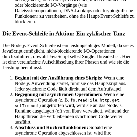
oder blockierende I/O-Vorgänge (wie
Dateisystemoperationen, DNS-Lookups oder kryptografische
Funktionen) zu verarbeiten, ohne die Haupt-Event-Schleife zu
blockieren.
Die Event-Schleife in Aktion: Ein zyklischer Tanz
Die Node.js-Event-Schleife ist ein leistungsfähiges Modell, da sie es
JavaScript ermöglicht, nicht-blockierende I/O-Operationen
durchzuführen, obwohl JavaScript selbst Single-Threaded ist. Hier
ist eine vereinfachte Aufschlüsselung ihrer Phasen und wie sie die
Leistung beeinflusst:
Beginnt mit der Ausführung eines Skripts:
Wenn eine
Node.js-Anwendung startet, führt sie das Hauptskript aus.
Jeder synchrone Code läuft direkt auf dem Aufrufstapel.
Begegnung mit asynchronen Operationen:
Wenn eine
asynchrone Operation (z. B.
,
,
fs.readFile
http.get
) angetroffen wird, wird sie an das Node.js-
setTimeout
Runtime ausgelagert (oft von libuv verwaltet), während der
Hauptthread die verbleibenden synchronen Code weiter
ausführt.
Abschluss und Rückruffunktionen:
Sobald eine
asynchrone Operation abgeschlossen ist, wird ihre