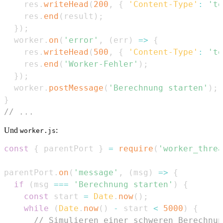
    res
.
writeHead
(
200
,
{
'Content-Type'
:
'te
    res
.
end
(
result
)
;
}
)
;
  worker
.
on
(
'error'
,
(
err
)
=>
{
    res
.
writeHead
(
500
,
{
'Content-Type'
:
'te
    res
.
end
(
'Worker-Fehler'
)
;
}
)
;
  worker
.
postMessage
(
'Berechnung starten'
)
;
}
// ...
Und
:
worker.js
const
{
 parentPort 
}
=
require
(
'worker_threa
parentPort
.
on
(
'message'
,
(
msg
)
=>
{
if
(
msg 
===
'Berechnung starten'
)
{
const
 start 
=
Date
.
now
(
)
;
while
(
Date
.
now
(
)
-
 start 
<
5000
)
{
// Simulieren einer schweren Berechnun