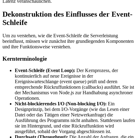
Latenz veranschaulichen.
Dekonstruktion des Einflusses der Event-
Schleife
Um zu verstehen, wie die Event-Schleife die Serverleistung
beeinflusst, müssen wir zunächst ihre grundlegenden Komponenten
und ihre Funktionsweise verstehen.
Kernterminologie
Event-Schleife (Event Loop):
Der Kernprozess, der
kontinuierlich auf neue Ereignisse in der
Ereigniswarteschlange (event queue) prüft und deren
entsprechende Rückruffunktionen (callbacks) ausführt. Sie ist
der Mechanismus von Node.js zur Handhabung asynchroner
Operationen.
Nicht-blockierendes I/O (Non-blocking I/O):
Ein
Designprinzip, bei dem I/O-Vorgänge (wie das Lesen einer
Datei oder das Tätigen einer Netzwerkanfrage) die
Ausführung des Programms nicht anhalten. Stattdessen laufen
sie im Hintergrund, und eine Rückruffunktion wird
ausgeführt, sobald der Vorgang abgeschlossen ist.
Durchsatz (Throughput):
Die Anzahl der Anfragen, die ein