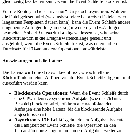
gleichzeitig bearbeiten kann, wenn die Event-Schleife blockiert ist.
Für die Route
ist
jedoch asynchron. Während
/file
fs.readFile
die Datei gelesen wird (was insbesondere bei großen Dateien oder
langsamen Festplatten dauern kann), kann die Event-Schleife andere
eingehende Anfragen für
oder sogar weitere
-Anfragen
/
/file
bearbeiten. Sobald
abgeschlossen ist, wird seine
fs.readFile
Rückruffunktion in die Ereigniswarteschlange gestellt und
ausgeführt, wenn die Event-Schleife frei ist, was einen hohen
Durchsatz für I/O-gebundene Operationen gewährleistet.
Auswirkungen auf die Latenz
Die Latenz wird direkt davon beeinflusst, wie schnell die
Rückruffunktion einer Anfrage von der Event-Schleife abgeholt und
ausgeführt werden kann.
Blockierende Operationen:
Wenn die Event-Schleife durch
eine CPU-intensive synchrone Aufgabe (wie das
-
/block
Beispiel) blockiert wird, erfahren alle nachfolgenden
Anfragen eine hohe Latenz, bis die blockierende Aufgabe
abgeschlossen ist.
Asynchrones I/O:
Bei I/O-gebundenen Aufgaben bedeutet
die Fähigkeit der Event-Schleife, die Operation an den
Thread-Pool auszulagern und andere Aufgaben weiter zu