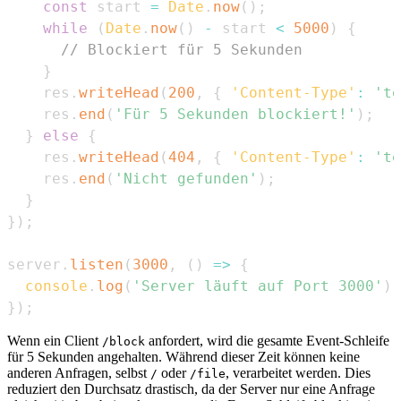
const
 start 
=
Date
.
now
(
)
;
while
(
Date
.
now
(
)
-
 start 
<
5000
)
{
// Blockiert für 5 Sekunden
}
    res
.
writeHead
(
200
,
{
'Content-Type'
:
'te
    res
.
end
(
'Für 5 Sekunden blockiert!'
)
;
}
else
{
    res
.
writeHead
(
404
,
{
'Content-Type'
:
'te
    res
.
end
(
'Nicht gefunden'
)
;
}
}
)
;
server
.
listen
(
3000
,
(
)
=>
{
console
.
log
(
'Server läuft auf Port 3000'
)
;
}
)
;
Wenn ein Client
anfordert, wird die gesamte Event-Schleife
/block
für 5 Sekunden angehalten. Während dieser Zeit können keine
anderen Anfragen, selbst
oder
, verarbeitet werden. Dies
/
/file
reduziert den Durchsatz drastisch, da der Server nur eine Anfrage