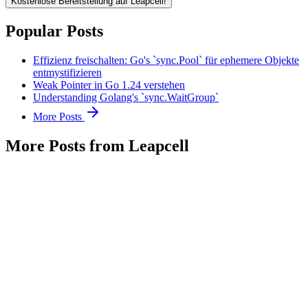
Kostenlose Bereitstellung auf Leapcell!
Popular Posts
Effizienz freischalten: Go's `sync.Pool` für ephemere Objekte
entmystifizieren
Weak Pointer in Go 1.24 verstehen
Understanding Golang's `sync.WaitGroup`
More Posts
More Posts from Leapcell