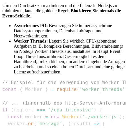
Um den Durchsatz zu maximieren und die Latenz in Node.js zu
minimieren, lautet die goldene Regel:
Blockieren Sie niemals die
Event-Schleife
.
Asynchrones I/O:
Bevorzugen Sie immer asynchrone
Dateisystemoperationen, Datenbankabfragen und
Netzwerkanfragen.
Worker Threads:
Lagern Sie wirklich CPU-gebundene
Aufgaben (z. B. komplexe Berechnungen, Bildverarbeitung)
an Node.js Worker Threads aus, anstatt sie im Haupt-Event-
Loop-Thread auszuführen. Dies ermöglicht es dem
Hauptthread, frei zu bleiben, um andere eingehende Anfragen
zu bearbeiten und so einen hohen Durchsatz und eine geringe
Latenz aufrechtzuerhalten.
// Beispiel für die Verwendung von Worker Th
const
{
Worker
}
=
require
(
'worker_threads'
)
// ... (innerhalb des http-Server-Anforderun
if
(
req
.
url
===
'/cpu-intensive'
)
{
const
 worker 
=
new
Worker
(
'./worker.js'
)
;
  worker
.
on
(
'message'
,
(
result
)
=>
{