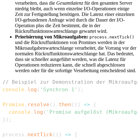
verarbeiten, dass die
Gesamtlatenz
für den gesamten Server
niedrig bleibt, auch wenn einzelne I/O-Operationen einige
Zeit zur Fertigstellung benötigen. Die Latenz einer einzelnen
I/O-gebundenen Anfrage wird durch die Dauer der I/O-
Operation plus die Zeit bestimmt, die in der
Rückruffunktionswarteschlange gewartet wird.
Priorisierung von Mikroaufgaben:
process.nextTick()
und die Rückruffunktionen von Promises werden in der
Mikroaufgabenwarteschlange verarbeitet, die Vorrang vor der
normalen Rückruffunktionswarteschlange hat. Das bedeutet,
dass sie schneller ausgeführt werden, was die Latenz für
Operationen reduzieren kann, die schnell abgeschlossen
werden oder für die sofortige Verarbeitung entscheidend sind.
// Beispiel zur Demonstration der Mikroaufga
console
.
log
(
'Synchron 1'
)
;
Promise
.
resolve
(
)
.
then
(
(
)
=>
{
console
.
log
(
'Promise aufgelöst (Mikroaufga
}
)
;
process
.
nextTick
(
(
)
=>
{