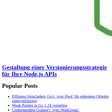
Gestaltung einer Versionierungsstrategie
für Ihre Node.js APIs
Popular Posts
Effizienz freischalten: Go's `sync.Pool` für ephemere Objekte
entmystifizieren
Weak Pointer in Go 1.24 verstehen
Understanding Golang's `sync.WaitGroup`