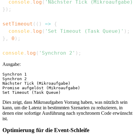
console
.
log
(
'Nächster Tick (Mikroaufgabe)'
}
)
;
setTimeout
(
(
)
=>
{
console
.
log
(
'Set Timeout (Task Queue)'
)
;
}
,
0
)
;
console
.
log
(
'Synchron 2'
)
;
Ausgabe:
Synchron 1

Synchron 2

Nächster Tick (Mikroaufgabe)

Promise aufgelöst (Mikroaufgabe)

Dies zeigt, dass Mikroaufgaben Vorrang haben, was nützlich sein
kann, um die Latenz in bestimmten Szenarien zu reduzieren, in
denen eine sofortige Ausführung nach synchronem Code erwünscht
ist.
Optimierung für die Event-Schleife