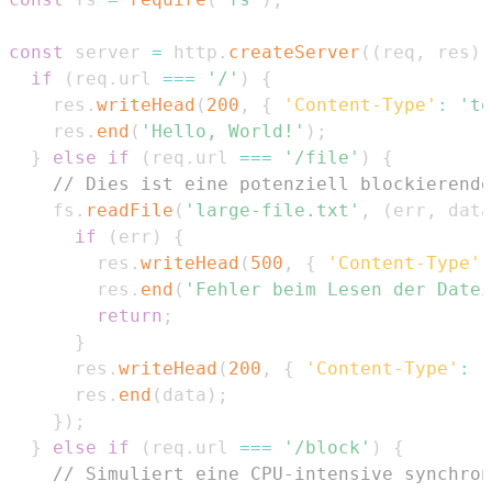
const
 server 
=
 http
.
createServer
(
(
req
,
 res
)
if
(
req
.
url
===
'/'
)
{
    res
.
writeHead
(
200
,
{
'Content-Type'
:
'te
    res
.
end
(
'Hello, World!'
)
;
}
else
if
(
req
.
url
===
'/file'
)
{
// Dies ist eine potenziell blockierende
    fs
.
readFile
(
'large-file.txt'
,
(
err
,
 data
if
(
err
)
{
        res
.
writeHead
(
500
,
{
'Content-Type'
:
        res
.
end
(
'Fehler beim Lesen der Datei
return
;
}
      res
.
writeHead
(
200
,
{
'Content-Type'
:
'
      res
.
end
(
data
)
;
}
)
;
}
else
if
(
req
.
url
===
'/block'
)
{
// Simuliert eine CPU-intensive synchron