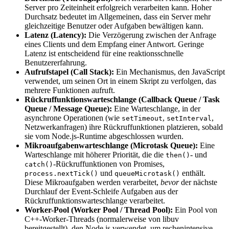
Server pro Zeiteinheit erfolgreich verarbeiten kann. Hoher
Durchsatz bedeutet im Allgemeinen, dass ein Server mehr
gleichzeitige Benutzer oder Aufgaben bewältigen kann.
Latenz (Latency):
Die Verzögerung zwischen der Anfrage
eines Clients und dem Empfang einer Antwort. Geringe
Latenz ist entscheidend für eine reaktionsschnelle
Benutzererfahrung.
Aufrufstapel (Call Stack):
Ein Mechanismus, den JavaScript
verwendet, um seinen Ort in einem Skript zu verfolgen, das
mehrere Funktionen aufruft.
Rückruffunktionswarteschlange (Callback Queue / Task
Queue / Message Queue):
Eine Warteschlange, in der
asynchrone Operationen (wie
,
,
setTimeout
setInterval
Netzwerkanfragen) ihre Rückruffunktionen platzieren, sobald
sie vom Node.js-Runtime abgeschlossen wurden.
Mikroaufgabenwarteschlange (Microtask Queue):
Eine
Warteschlange mit höherer Priorität, die die
- und
then()
-Rückruffunktionen von Promises,
catch()
und
enthält.
process.nextTick()
queueMicrotask()
Diese Mikroaufgaben werden verarbeitet,
bevor
der nächste
Durchlauf der Event-Schleife Aufgaben aus der
Rückruffunktionswarteschlange verarbeitet.
Worker-Pool (Worker Pool / Thread Pool):
Ein Pool von
C++-Worker-Threads (normalerweise von libuv
bereitgestellt), den Node.js verwendet, um rechenintensive