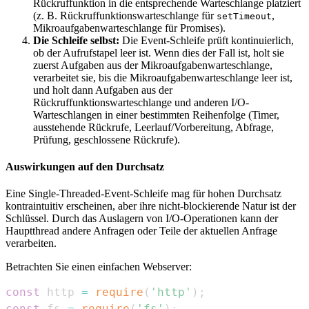
Rückruffunktion in die entsprechende Warteschlange platziert
(z. B. Rückruffunktionswarteschlange für
,
setTimeout
Mikroaufgabenwarteschlange für Promises).
Die Schleife selbst:
Die Event-Schleife prüft kontinuierlich,
ob der Aufrufstapel leer ist. Wenn dies der Fall ist, holt sie
zuerst Aufgaben aus der Mikroaufgabenwarteschlange,
verarbeitet sie, bis die Mikroaufgabenwarteschlange leer ist,
und holt dann Aufgaben aus der
Rückruffunktionswarteschlange und anderen I/O-
Warteschlangen in einer bestimmten Reihenfolge (Timer,
ausstehende Rückrufe, Leerlauf/Vorbereitung, Abfrage,
Prüfung, geschlossene Rückrufe).
Auswirkungen auf den Durchsatz
Eine Single-Threaded-Event-Schleife mag für hohen Durchsatz
kontraintuitiv erscheinen, aber ihre nicht-blockierende Natur ist der
Schlüssel. Durch das Auslagern von I/O-Operationen kann der
Hauptthread andere Anfragen oder Teile der aktuellen Anfrage
verarbeiten.
Betrachten Sie einen einfachen Webserver:
const
 http 
=
require
(
'http'
)
;
const
 fs 
=
require
(
'fs'
)
;