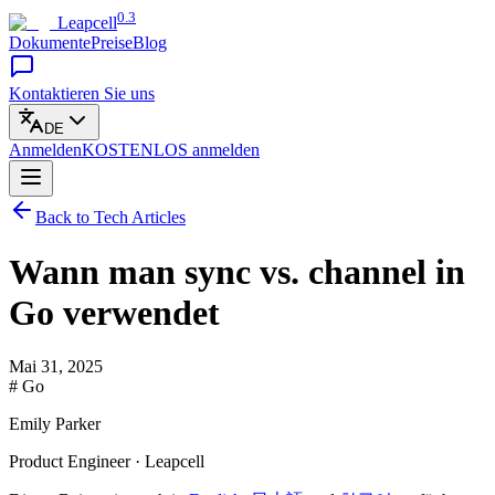
0.3
Leapcell
Dokumente
Preise
Blog
Kontaktieren Sie uns
DE
Anmelden
KOSTENLOS
anmelden
Back to Tech Articles
Wann man sync vs. channel in
Go verwendet
Mai 31, 2025
# Go
Emily Parker
Product Engineer · Leapcell