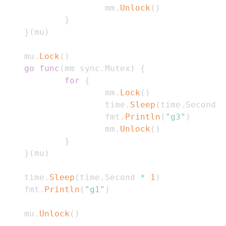
                    mm
.
Unlock
(
)
}
}
(
mu
)
    mu
.
Lock
(
)
go
func
(
mm sync
.
Mutex
)
{
for
{
                    mm
.
Lock
(
)
                    time
.
Sleep
(
time
.
Second 
*
                    fmt
.
Println
(
"g3"
)
                    mm
.
Unlock
(
)
}
}
(
mu
)
    time
.
Sleep
(
time
.
Second 
*
1
)
    fmt
.
Println
(
"g1"
)
    mu
.
Unlock
(
)