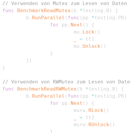
// Verwenden von Mutex zum Lesen von Daten
func
BenchmarkReadMutex
(
b 
*
testing
.
B
)
{
        b
.
RunParallel
(
func
(
pp 
*
testing
.
PB
)
{
for
 pp
.
Next
(
)
{
                        mu
.
Lock
(
)
_
=
                        mu
.
Unlock
(
)
}
}
)
}
// Verwenden von RWMutex zum Lesen von Daten
func
BenchmarkReadRWMutex
(
b 
*
testing
.
B
)
{
        b
.
RunParallel
(
func
(
pp 
*
testing
.
PB
)
{
for
 pp
.
Next
(
)
{
                        murw
.
RLock
(
)
_
=
                        murw
.
RUnlock
(
)
}