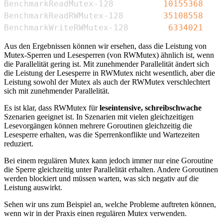
BenchmarkReadMutex-128          
10155368
BenchmarkReadRWMutex-128        
35108558
BenchmarkWriteRWMutex-128        
6334021
Aus den Ergebnissen können wir ersehen, dass die Leistung von
Mutex-Sperren und Lesesperren (von RWMutex) ähnlich ist, wenn
die Parallelität gering ist. Mit zunehmender Parallelität ändert sich
die Leistung der Lesesperre in RWMutex nicht wesentlich, aber die
Leistung sowohl der Mutex als auch der RWMutex verschlechtert
sich mit zunehmender Parallelität.
Es ist klar, dass RWMutex für
leseintensive, schreibschwache
Szenarien geeignet ist. In Szenarien mit vielen gleichzeitigen
Lesevorgängen können mehrere Goroutinen gleichzeitig die
Lesesperre erhalten, was die Sperrenkonflikte und Wartezeiten
reduziert.
Bei einem regulären Mutex kann jedoch immer nur eine Goroutine
die Sperre gleichzeitig unter Parallelität erhalten. Andere Goroutinen
werden blockiert und müssen warten, was sich negativ auf die
Leistung auswirkt.
Sehen wir uns zum Beispiel an, welche Probleme auftreten können,
wenn wir in der Praxis einen regulären Mutex verwenden.