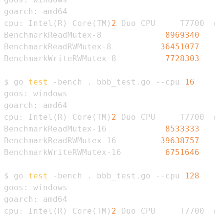
cpu: Intel
(
R
)
 Core
(
TM
)
2
 Duo CPU     T7700  @
BenchmarkReadMutex-8             
8969340
BenchmarkReadRWMutex-8          
36451077
BenchmarkWriteRWMutex-8          
7728303
$ go 
test
 -bench 
.
 bbb_test.go --cpu 
16
cpu: Intel
(
R
)
 Core
(
TM
)
2
 Duo CPU     T7700  @
BenchmarkReadMutex-16            
8533333
BenchmarkReadRWMutex-16         
39638757
BenchmarkWriteRWMutex-16         
6751646
$ go 
test
 -bench 
.
 bbb_test.go --cpu 
128
cpu: Intel
(
R
)
 Core
(
TM
)
2
 Duo CPU     T7700  @