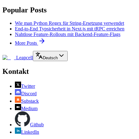
Popular Posts
Wie man Python Regex für String-Ersetzung verwendet
End-to-End Typsicherheit in Next.js mit tRPC erreichen
Nahtlose Feature-Rollouts mit Backend-Feature-Flags
More Posts
Leapcell
Deutsch
Kontakt
Twitter
Discord
Substack
Medium
Github
LinkedIn