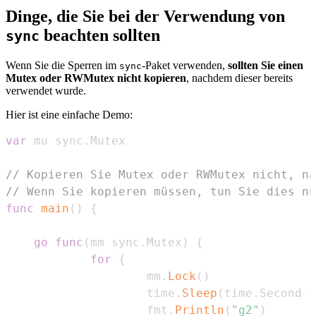
Dinge, die Sie bei der Verwendung von
beachten sollten
sync
Wenn Sie die Sperren im
-Paket verwenden,
sollten Sie einen
sync
Mutex oder RWMutex nicht kopieren
, nachdem dieser bereits
verwendet wurde.
Hier ist eine einfache Demo:
var
 mu sync
.
// Kopieren Sie Mutex oder RWMutex nicht, na
// Wenn Sie kopieren müssen, tun Sie dies nu
func
main
(
)
{
go
func
(
mm sync
.
Mutex
)
{
for
{
                    mm
.
Lock
(
)
                    time
.
Sleep
(
time
.
Second 
*
                    fmt
.
Println
(
"g2"
)