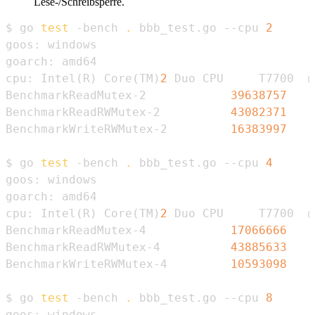
Lese-/Schreibsperre.
$ go 
test
 -bench 
.
 bbb_test.go --cpu 
2
cpu: Intel
(
R
)
 Core
(
TM
)
2
 Duo CPU     T7700  @
BenchmarkReadMutex-2            
39638757
BenchmarkReadRWMutex-2          
43082371
BenchmarkWriteRWMutex-2         
16383997
$ go 
test
 -bench 
.
 bbb_test.go --cpu 
4
cpu: Intel
(
R
)
 Core
(
TM
)
2
 Duo CPU     T7700  @
BenchmarkReadMutex-4            
17066666
BenchmarkReadRWMutex-4          
43885633
BenchmarkWriteRWMutex-4         
10593098
$ go 
test
 -bench 
.
 bbb_test.go --cpu 
8