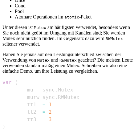
Once
Cond
Pool
Atomare Operationen im
-Paket
atomic
Unter diesen ist
am häufigsten verwendet, besonders wenn
Mutex
Sie noch nicht geübt im Umgang mit Kanälen sind; Sie werden
Mutex sehr nützlich finden. Im Gegensatz dazu wird
RWMutex
seltener verwendet.
Haben Sie jemals auf den Leistungsunterschied zwischen der
Verwendung von
und
geachtet? Die meisten Leute
Mutex
RWMutex
verwenden standardmäßig einen Mutex. Schreiben wir also eine
einfache Demo, um ihre Leistung zu vergleichen.
var
(
        mu   sync
.
        murw sync
.
        tt1  
=
1
        tt2  
=
2
        tt3  
=
3
)