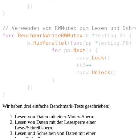
}
)
}
// Verwenden von RWMutex zum Lesen und Schre
func
BenchmarkWriteRWMutex
(
b 
*
testing
.
B
)
{
        b
.
RunParallel
(
func
(
pp 
*
testing
.
PB
)
{
for
 pp
.
Next
(
)
{
                        murw
.
Lock
(
)
                        tt3
++
                        murw
.
Unlock
(
)
}
}
)
}
Wir haben drei einfache Benchmark-Tests geschrieben:
Lesen von Daten mit einer Mutex-Sperre.
Lesen von Daten mit der Lesesperre einer
Lese-/Schreibsperre.
Lesen und Schreiben von Daten mit einer