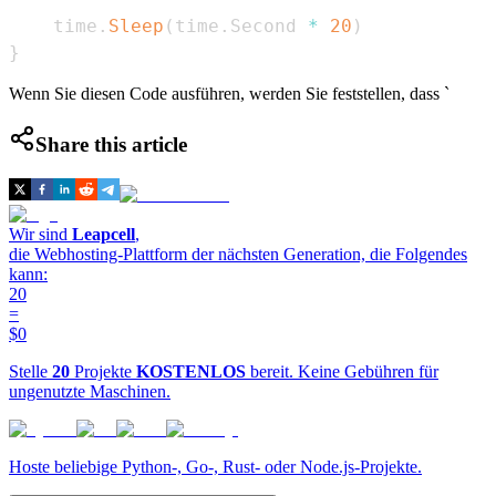
    time
.
Sleep
(
time
.
Second 
*
20
)
}
Wenn Sie diesen Code ausführen, werden Sie feststellen, dass `
Share this article
Wir sind
Leapcell
,
die Webhosting-Plattform der nächsten Generation, die Folgendes
kann:
20
=
$0
Stelle
20
Projekte
KOSTENLOS
bereit. Keine Gebühren für
ungenutzte Maschinen.
Hoste beliebige Python-, Go-, Rust- oder Node.js-Projekte.