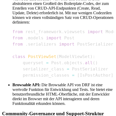
abstrahieren einen Großteil des Boilerplate-Codes, der zum
Erstellen von CRUD-API-Endpunkten (Create, Read,
Update, Delete) erforderlich ist. Mit nur wenigen Codezeilen
können wir einen vollständigen Satz von CRUD-Operationen
definieren:
from
 rest_framework
.
viewsets 
import
from
.
models 
import
from
.
serializers 
import
class
PostViewSet
(
ModelViewSet
)
:
    queryset 
=
 Post
.
objects
.
all
(
)
    serializer_class 
=
    permission_classes 
=
[
IsPostAuthor
]
Browsable API:
Die Browsable API von DRF ist eine
wertvolle Funktion für Entwicklung und Tests. Sie bietet eine
benutzerfreundliche HTML-Oberfläche, mit der Entwickler
direkt im Browser mit der API interagieren und deren
Funktionalität erkunden können.
Community-Governance und Support-Struktur