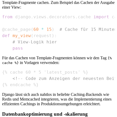
Template-Fragmente cachen. Zum Beispiel das Cachen der Ausgabe
einer View:
from
 django
.
views
.
decorators
.
cache 
import
@cache_page
(
60
*
15
)
# Cache für 15 Minuten
def
my_view
(
request
)
:
# View-Logik hier
pass
Für das Cachen von Template-Fragmenten können wir den Tag
{%
in Vorlagen verwenden:
cache %}
<!-- Code zum Anzeigen der neuesten Beit
{% endcache %}
Django lässt sich auch nahtlos in beliebte Caching-Backends wie
Redis und Memcached integrieren, was die Implementierung eines
effizienten Cachings in Produktionsumgebungen erleichtert.
Datenbankoptimierung und -skalierung