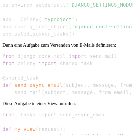
os
.
environ
.
setdefault
(
'DJANGO_SETTINGS_MODUL
app 
=
 Celery
(
'myproject'
)
app
.
config_from_object
(
'django.conf:settings
app
.
autodiscover_tasks
(
)
Dann eine Aufgabe zum Versenden von E-Mails definieren:
from
 django
.
core
.
mail 
import
from
 celery 
import
@shared_task
def
send_async_email
(
subject
,
 message
,
 from_
    send_mail
(
subject
,
 message
,
 from_email
,
 
Diese Aufgabe in einer View aufrufen:
from
.
tasks 
import
def
my_view
(
request
)
: