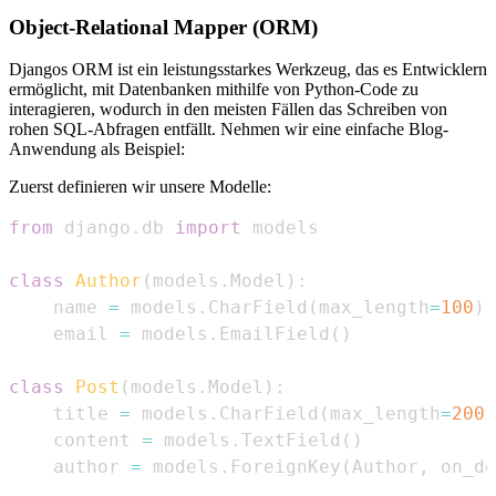
Object-Relational Mapper (ORM)
Djangos ORM ist ein leistungsstarkes Werkzeug, das es Entwicklern
ermöglicht, mit Datenbanken mithilfe von Python-Code zu
interagieren, wodurch in den meisten Fällen das Schreiben von
rohen SQL-Abfragen entfällt. Nehmen wir eine einfache Blog-
Anwendung als Beispiel:
Zuerst definieren wir unsere Modelle:
from
 django
.
db 
import
class
Author
(
models
.
Model
)
:
    name 
=
 models
.
CharField
(
max_length
=
100
)
    email 
=
 models
.
EmailField
(
)
class
Post
(
models
.
Model
)
:
    title 
=
 models
.
CharField
(
max_length
=
200
)
    content 
=
 models
.
TextField
(
)
    author 
=
 models
.
ForeignKey
(
Author
,
 on_de