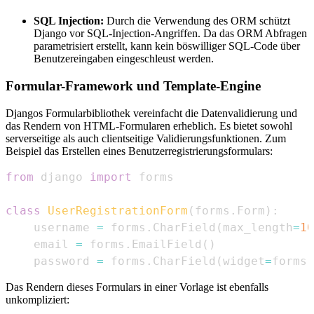
SQL Injection:
Durch die Verwendung des ORM schützt
Django vor SQL-Injection-Angriffen. Da das ORM Abfragen
parametrisiert erstellt, kann kein böswilliger SQL-Code über
Benutzereingaben eingeschleust werden.
Formular-Framework und Template-Engine
Djangos Formularbibliothek vereinfacht die Datenvalidierung und
das Rendern von HTML-Formularen erheblich. Es bietet sowohl
serverseitige als auch clientseitige Validierungsfunktionen. Zum
Beispiel das Erstellen eines Benutzerregistrierungsformulars:
from
 django 
import
class
UserRegistrationForm
(
forms
.
Form
)
:
    username 
=
 forms
.
CharField
(
max_length
=
10
    email 
=
 forms
.
EmailField
(
)
    password 
=
 forms
.
CharField
(
widget
=
forms
.
Das Rendern dieses Formulars in einer Vorlage ist ebenfalls
unkompliziert: