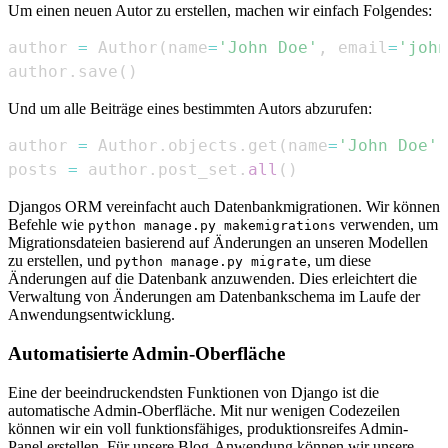
Um einen neuen Autor zu erstellen, machen wir einfach Folgendes:
author 
=
 Author
(
name
=
'John Doe'
,
 email
=
'john
author
.
save
(
)
Und um alle Beiträge eines bestimmten Autors abzurufen:
author 
=
 Author
.
objects
.
get
(
name
=
'John Doe'
)
posts 
=
 author
.
post_set
.
all
(
)
Djangos ORM vereinfacht auch Datenbankmigrationen. Wir können
Befehle wie
verwenden, um
python manage.py makemigrations
Migrationsdateien basierend auf Änderungen an unseren Modellen
zu erstellen, und
, um diese
python manage.py migrate
Änderungen auf die Datenbank anzuwenden. Dies erleichtert die
Verwaltung von Änderungen am Datenbankschema im Laufe der
Anwendungsentwicklung.
Automatisierte Admin-Oberfläche
Eine der beeindruckendsten Funktionen von Django ist die
automatische Admin-Oberfläche. Mit nur wenigen Codezeilen
können wir ein voll funktionsfähiges, produktionsreifes Admin-
Panel erstellen. Für unsere Blog-Anwendung können wir unsere