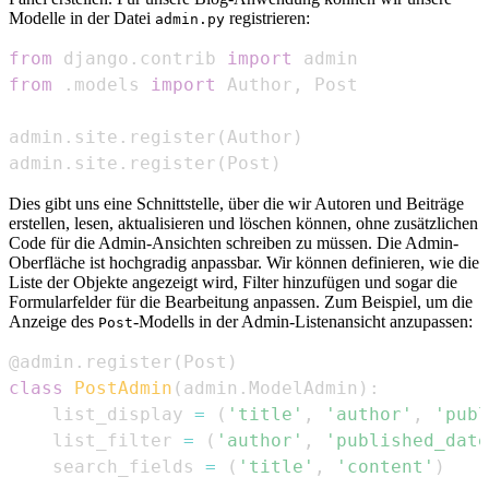
Modelle in der Datei
registrieren:
admin.py
from
 django
.
contrib 
import
from
.
models 
import
 Author
,
admin
.
site
.
register
(
Author
)
admin
.
site
.
register
(
Post
)
Dies gibt uns eine Schnittstelle, über die wir Autoren und Beiträge
erstellen, lesen, aktualisieren und löschen können, ohne zusätzlichen
Code für die Admin-Ansichten schreiben zu müssen. Die Admin-
Oberfläche ist hochgradig anpassbar. Wir können definieren, wie die
Liste der Objekte angezeigt wird, Filter hinzufügen und sogar die
Formularfelder für die Bearbeitung anpassen. Zum Beispiel, um die
Anzeige des
-Modells in der Admin-Listenansicht anzupassen:
Post
@admin
.
register
(
Post
)
class
PostAdmin
(
admin
.
ModelAdmin
)
:
    list_display 
=
(
'title'
,
'author'
,
'publ
    list_filter 
=
(
'author'
,
'published_date
    search_fields 
=
(
'title'
,
'content'
)