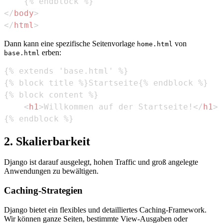
</
body
>
</
html
>
Dann kann eine spezifische Seitenvorlage
von
home.html
erben:
base.html
<
h1
>
Willkommen auf der Startseite!
</
h1
>
{% endblock %}
2. Skalierbarkeit
Django ist darauf ausgelegt, hohen Traffic und groß angelegte
Anwendungen zu bewältigen.
Caching-Strategien
Django bietet ein flexibles und detailliertes Caching-Framework.
Wir können ganze Seiten, bestimmte View-Ausgaben oder