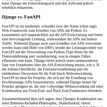
kann Django die Entwicklungszeit und den Aufwand jedoch
erheblich reduzieren.
Django vs. FastAPI
FastAPI ist ein modernes, schnelles (wie der Name schon sagt)
Web-Framework zum Erstellen von APIs mit Python. Es
konzentriert sich hauptsächlich auf die API-Entwicklung und bietet
eine hervorragende Leistung, insbesondere für APIs mit hohem
Traffic. Während Django auch zum Erstellen von APIs verwendet
werden kann (mit Hilfe von DRF), beruht der Leistungsvorteil von
FastAPI auf der Verwendung von Python-Type-Hints für die
Datenvalidierung und -serialisierung, was in einigen Fällen
effizienter sein kann. Django bietet jedoch einen umfassenderen
Satz von Funktionen über die API-Entwicklung hinaus, wie z. B.
die Admin-Oberfläche, die Formularverarbeitung und ein
etablierteres Ökosystem für die Full-Stack-Webentwicklung.
FastAPI ist ideal für Projekte, die sich auf die Erstellung von
Hochleistungs-APIs konzentrieren, während Django besser für
Projekte geeignet ist, die eine vollwertige Webanwendung mit einer
Kombination aus Front-End- und Back-End-Funktionen erfordern.
Zusammenfassend lässt sich sagen, dass Djangos Kombination aus
einer Batteries-Included-Philosophie, Skalierbarkeit, einem