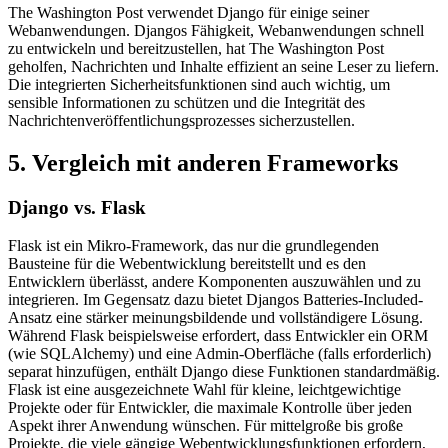
The Washington Post verwendet Django für einige seiner
Webanwendungen. Djangos Fähigkeit, Webanwendungen schnell
zu entwickeln und bereitzustellen, hat The Washington Post
geholfen, Nachrichten und Inhalte effizient an seine Leser zu liefern.
Die integrierten Sicherheitsfunktionen sind auch wichtig, um
sensible Informationen zu schützen und die Integrität des
Nachrichtenveröffentlichungsprozesses sicherzustellen.
5. Vergleich mit anderen Frameworks
Django vs. Flask
Flask ist ein Mikro-Framework, das nur die grundlegenden
Bausteine für die Webentwicklung bereitstellt und es den
Entwicklern überlässt, andere Komponenten auszuwählen und zu
integrieren. Im Gegensatz dazu bietet Djangos Batteries-Included-
Ansatz eine stärker meinungsbildende und vollständigere Lösung.
Während Flask beispielsweise erfordert, dass Entwickler ein ORM
(wie SQLAlchemy) und eine Admin-Oberfläche (falls erforderlich)
separat hinzufügen, enthält Django diese Funktionen standardmäßig.
Flask ist eine ausgezeichnete Wahl für kleine, leichtgewichtige
Projekte oder für Entwickler, die maximale Kontrolle über jeden
Aspekt ihrer Anwendung wünschen. Für mittelgroße bis große
Projekte, die viele gängige Webentwicklungsfunktionen erfordern,