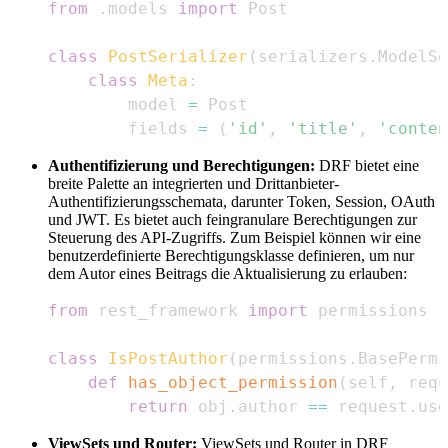
from
.
models 
import
class
PostSerializer
(
serializers
.
ModelSe
class
Meta
:
        model 
=
        fields 
=
(
'id'
,
'title'
,
'conten
Authentifizierung und Berechtigungen:
DRF bietet eine
breite Palette an integrierten und Drittanbieter-
Authentifizierungsschemata, darunter Token, Session, OAuth
und JWT. Es bietet auch feingranulare Berechtigungen zur
Steuerung des API-Zugriffs. Zum Beispiel können wir eine
benutzerdefinierte Berechtigungsklasse definieren, um nur
dem Autor eines Beitrags die Aktualisierung zu erlauben:
from
 rest_framework 
import
class
IsPostAuthor
(
permissions
.
BasePermi
def
has_object_permission
(
self
,
 requ
return
 obj
.
author 
==
 request
.
use
ViewSets und Router:
ViewSets und Router in DRF