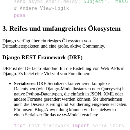
    send_async_email
.
delay
(
'Subject'
,
'Messa
# Andere View-Logik
pass
3. Reifes und umfangreiches Ökosystem
Django verfügt über ein riesiges Ökosystem von
Drittanbieterpaketen und eine große, aktive Community.
Django REST Framework (DRF)
DRF ist der De-facto-Standard für die Erstellung von Web-APIs in
Django. Es bietet eine Vielzahl von Funktionen:
Serializers:
DRF-Serializers konvertieren komplexe
Datentypen (wie Django-Modellinstanzen oder Querysets) in
native Python-Datentypen, die einfach in JSON, XML oder
andere Formate gerendert werden können. Sie übernehmen
auch die Deserialisierung und Validierung eingehender Daten.
Für unsere Blog-Anwendung können wir beispielsweise
einen Serializer für das
-Modell erstellen:
Post
from
 rest_framework 
import