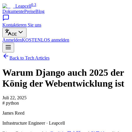
0.3
Leapcell
Dokumente
Preise
Blog
Kontaktieren Sie uns
DE
Anmelden
KOSTENLOS
anmelden
Back to Tech Articles
Warum Django auch 2025 der
König der Webentwicklung ist
Juli 22, 2025
# python
James Reed
Infrastructure Engineer · Leapcell