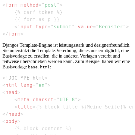
<
form
method
=
"
post
"
>
<
input
type
=
"
submit
"
value
=
"
Register
"
>
</
form
>
Djangos Template-Engine ist leistungsstark und designerfreundlich.
Sie unterstützt die Template-Vererbung, die es uns ermöglicht, eine
Basisvorlage zu erstellen, die in anderen Vorlagen vererbt und
teilweise überschrieben werden kann. Zum Beispiel haben wir eine
Basisvorlage
:
base.html
<!
DOCTYPE
html
>
<
html
lang
=
"
en
"
>
<
head
>
<
meta
charset
=
"
UTF-8
"
>
<
title
>
{% block title %}Meine Seite{% en
</
head
>
<
body
>