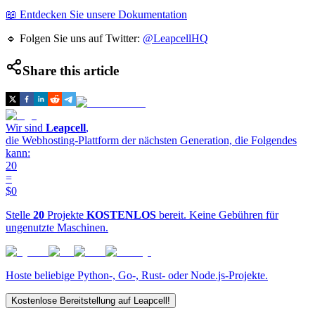
📖 Entdecken Sie unsere Dokumentation
🔹 Folgen Sie uns auf Twitter:
@LeapcellHQ
Share this article
Wir sind
Leapcell
,
die Webhosting-Plattform der nächsten Generation, die Folgendes
kann:
20
=
$0
Stelle
20
Projekte
KOSTENLOS
bereit. Keine Gebühren für
ungenutzte Maschinen.
Hoste beliebige Python-, Go-, Rust- oder Node.js-Projekte.
Kostenlose Bereitstellung auf Leapcell!