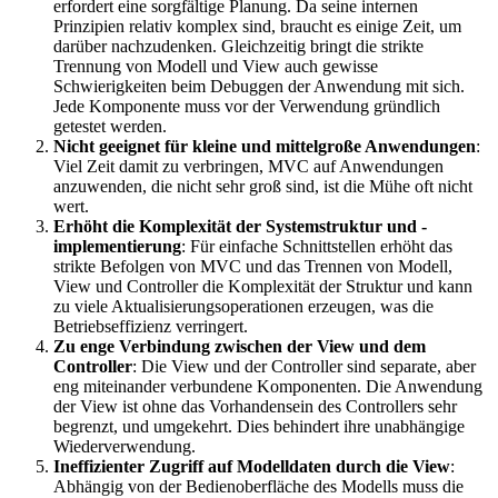
erfordert eine sorgfältige Planung. Da seine internen
Prinzipien relativ komplex sind, braucht es einige Zeit, um
darüber nachzudenken. Gleichzeitig bringt die strikte
Trennung von Modell und View auch gewisse
Schwierigkeiten beim Debuggen der Anwendung mit sich.
Jede Komponente muss vor der Verwendung gründlich
getestet werden.
Nicht geeignet für kleine und mittelgroße Anwendungen
:
Viel Zeit damit zu verbringen, MVC auf Anwendungen
anzuwenden, die nicht sehr groß sind, ist die Mühe oft nicht
wert.
Erhöht die Komplexität der Systemstruktur und -
implementierung
: Für einfache Schnittstellen erhöht das
strikte Befolgen von MVC und das Trennen von Modell,
View und Controller die Komplexität der Struktur und kann
zu viele Aktualisierungsoperationen erzeugen, was die
Betriebseffizienz verringert.
Zu enge Verbindung zwischen der View und dem
Controller
: Die View und der Controller sind separate, aber
eng miteinander verbundene Komponenten. Die Anwendung
der View ist ohne das Vorhandensein des Controllers sehr
begrenzt, und umgekehrt. Dies behindert ihre unabhängige
Wiederverwendung.
Ineffizienter Zugriff auf Modelldaten durch die View
:
Abhängig von der Bedienoberfläche des Modells muss die