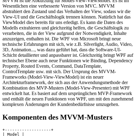
MVVM ist die Abkürzung für Model-View-ViewModel. Es ist im
Wesentlichen eine verbesserte Version von MVC. MVVM
abstrahiert den Zustand und das Verhalten der View, sodass wir die
View-UI und die Geschäftslogik trennen können. Natürlich hat das
ViewModel dies bereits für uns erledigt. Es kann die Daten des
Modells extrahieren und gleichzeitig helfen, die Geschäftslogik zu
verarbeiten, die in der View aufgrund der Notwendigkeit, Inhalte
anzuzeigen, enthalten ist. Die WPF von Microsoft bringt neue
technische Erfahrungen mit sich, wie z.B. Silverlight, Audio, Video,
3D, Animation..., was dazu geführt hat, dass die Software-UI-
Schicht detaillierter und anpassbarer ist. Gleichzeitig bringt WPF auf
technischer Ebene auch neue Funktionen wie Binding, Dependency
Property, Routed Events, Command, DataTemplate,
ControlTemplate usw. mit sich. Der Ursprung des MVVM-
Frameworks (Model-View-ViewModel) ist ein neuer
Architekturframework, der sich aus der Anwendungsmethode der
Kombination des MVP-Musters (Model-View-Presenter) mit WPF
entwickelt hat. Es basiert auf dem ursprünglichen MVP-Framework
und enthält die neuen Funktionen von WPF, um mit den zunehmend
komplexen Änderungen der Kundenbedürfnisse umzugehen.
Komponenten des MVVM-Musters
+-------------------+

| Model |
