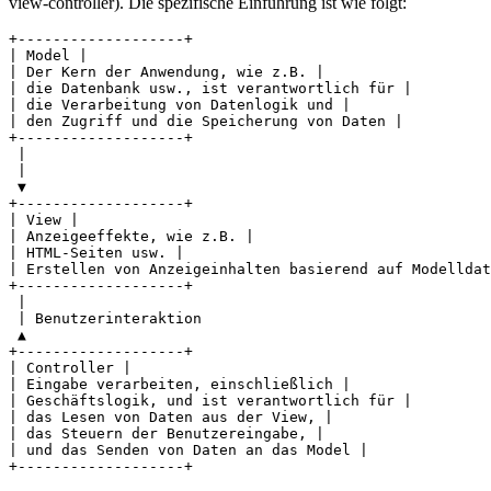
view-controller). Die spezifische Einführung ist wie folgt:
+-------------------+

| Model |

| Der Kern der Anwendung, wie z.B. |

| die Datenbank usw., ist verantwortlich für |

| die Verarbeitung von Datenlogik und |

| den Zugriff und die Speicherung von Daten |

+-------------------+

 |

 |

 ▼

+-------------------+

| View |

| Anzeigeeffekte, wie z.B. |

| HTML-Seiten usw. |

| Erstellen von Anzeigeinhalten basierend auf Modelldat
+-------------------+

 |

 | Benutzerinteraktion

 ▲

+-------------------+

| Controller |

| Eingabe verarbeiten, einschließlich |

| Geschäftslogik, und ist verantwortlich für |

| das Lesen von Daten aus der View, |

| das Steuern der Benutzereingabe, |

| und das Senden von Daten an das Model |
