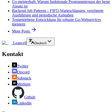
Go meisterhaft: Warum funktionale Programmierung der beste
Ansatz ist
Backend Job Patterns – FIFO-Warteschlangen, verzögerte
Ausführung und periodische Aufgaben
Testgetriebene Entwicklung für robuste Go-Webservices
meistern
More Posts
Leapcell
Deutsch
Kontakt
Twitter
Discord
Substack
Medium
Github
LinkedIn