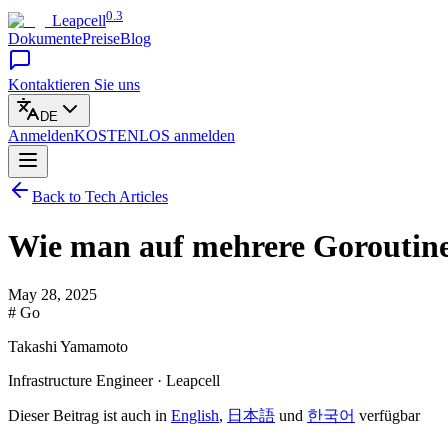
0.3
Leapcell
Dokumente
Preise
Blog
Kontaktieren Sie uns
DE
Anmelden
KOSTENLOS
anmelden
Back to Tech Articles
Wie man auf mehrere Goroutine
May 28, 2025
# Go
Takashi Yamamoto
Infrastructure Engineer · Leapcell
Dieser Beitrag ist auch in
English
,
日本語
und
한국어
verfügbar