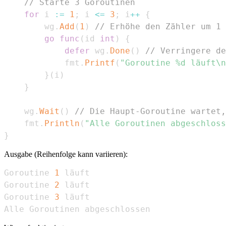
// Starte 3 Goroutinen
for
 i 
:=
1
;
 i 
<=
3
;
 i
++
{
		wg
.
Add
(
1
)
// Erhöhe den Zähler um 1
go
func
(
id 
int
)
{
defer
 wg
.
Done
(
)
// Verringere de
			fmt
.
Printf
(
"Goroutine %d läuft\n
}
(
i
)
}
	wg
.
Wait
(
)
// Die Haupt-Goroutine wartet,
	fmt
.
Println
(
"Alle Goroutinen abgeschloss
}
Ausgabe (Reihenfolge kann variieren):
Goroutine 
1
Goroutine 
2
Goroutine 
3
Alle Goroutinen abgeschlossen