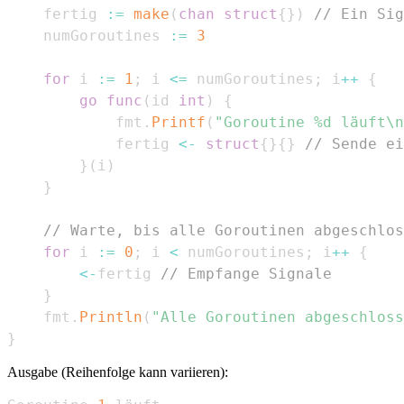
	fertig 
:=
make
(
chan
struct
{
}
)
// Ein Sig
	numGoroutines 
:=
3
for
 i 
:=
1
;
 i 
<=
 numGoroutines
;
 i
++
{
go
func
(
id 
int
)
{
			fmt
.
Printf
(
"Goroutine %d läuft\n
			fertig 
<-
struct
{
}
{
}
// Sende ei
}
(
i
)
}
// Warte, bis alle Goroutinen abgeschlos
for
 i 
:=
0
;
 i 
<
 numGoroutines
;
 i
++
{
<-
fertig 
// Empfange Signale
}
	fmt
.
Println
(
"Alle Goroutinen abgeschloss
}
Ausgabe (Reihenfolge kann variieren):