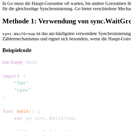
In Go muss die Haupt-Goroutine oft warten, bis andere Goroutinen i
für die gleichzeitige Synchronisierung. Go bietet verschiedene Mec
Methode 1: Verwendung von sync.WaitGr
ist das am häufigsten verwendete Synchronisierung
sync.WaitGroup
Zählermechanismus und eignet sich besonders, wenn die Haupt-Goro
Beispielcode
package
import
(
"fmt"
"sync"
)
func
main
(
)
{
var
 wg sync
.