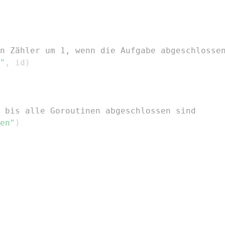
n Zähler um 1, wenn die Aufgabe abgeschlosse
"
,
 id
)
 bis alle Goroutinen abgeschlossen sind
en"
)