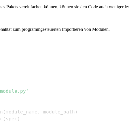
nes Pakets vereinfachen können, können sie den Code auch weniger les
nalität zum programmgesteuerten Importieren von Modulen.
module.py'
n
(
module_name
,
 module_path
)
c
(
spec
)