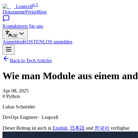
0.3
Leapcell
Dokumente
Preise
Blog
Kontaktieren Sie uns
DE
Anmelden
KOSTENLOS
anmelden
Back to Tech Articles
Wie man Module aus einem ande
Apr 08, 2025
# Python
Lukas Schneider
DevOps Engineer · Leapcell
Dieser Beitrag ist auch in
English
,
日本語
und
한국어
verfügbar