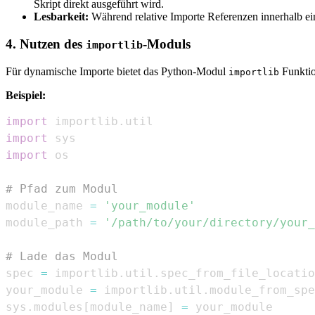
Skript direkt ausgeführt wird.
Lesbarkeit:
Während relative Importe Referenzen innerhalb ei
4. Nutzen des
-Moduls
importlib
Für dynamische Importe bietet das Python-Modul
Funktio
importlib
Beispiel:
import
 importlib
.
import
import
# Pfad zum Modul
module_name 
=
'your_module'
module_path 
=
'/path/to/your/directory/your_
# Lade das Modul
spec 
=
 importlib
.
util
.
spec_from_file_locatio
your_module 
=
 importlib
.
util
.
module_from_spe
sys
.
modules
[
module_name
]
=