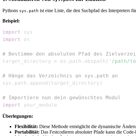
Pythons
ist eine Liste, die den Suchpfad des Interpreters 
sys.path
Beispiel:
import
import
# Bestimme den absoluten Pfad des Zielverzei
target_directory 
=
 os
.
path
.
abspath
(
'/path/to
# Hänge das Verzeichnis an sys.path an
sys
.
path
.
append
(
target_directory
)
# Importiere nun dein gewünschtes Modul
import
 your_module
Überlegungen:
Flexibilität:
Diese Methode ermöglicht die dynamische Änderu
Portabilität:
Das Festcodieren absoluter Pfade kann die Code-P