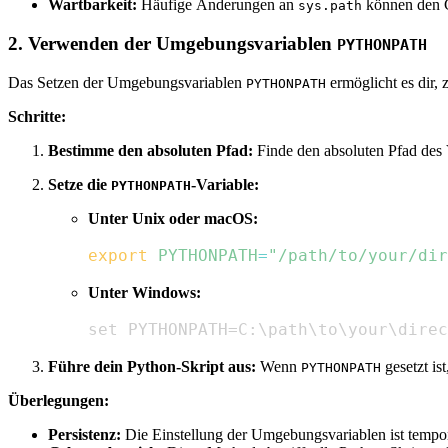
Wartbarkeit:
Häufige Änderungen an
können den C
sys.path
2. Verwenden der Umgebungsvariablen
PYTHONPATH
Das Setzen der Umgebungsvariablen
ermöglicht es dir,
PYTHONPATH
Schritte:
Bestimme den absoluten Pfad:
Finde den absoluten Pfad des V
Setze die
-Variable:
PYTHONPATH
Unter Unix oder macOS:
export
PYTHONPATH
=
"/path/to/your/dir
Unter Windows:
set PYTHONPATH=C:\path\to\your\direc
Führe dein Python-Skript aus:
Wenn
gesetzt is
PYTHONPATH
Überlegungen:
Persistenz:
Die Einstellung der Umgebungsvariablen ist temporä