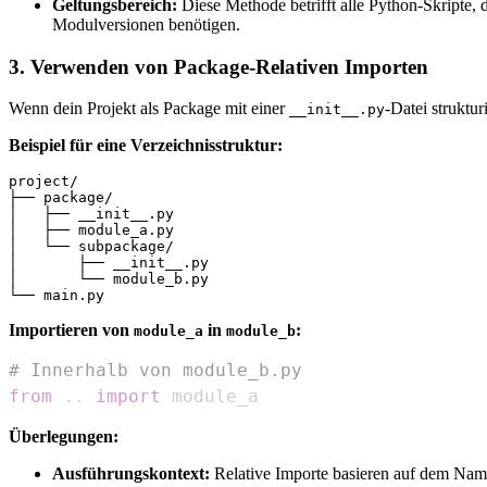
Geltungsbereich:
Diese Methode betrifft alle Python-Skripte,
Modulversionen benötigen.
3. Verwenden von Package-Relativen Importen
Wenn dein Projekt als Package mit einer
-Datei struktu
__init__.py
Beispiel für eine Verzeichnisstruktur:
project/

├── package/

│   ├── __init__.py

│   ├── module_a.py

│   └── subpackage/

│       ├── __init__.py

│       └── module_b.py

Importieren von
in
:
module_a
module_b
# Innerhalb von module_b.py
from
.
.
import
 module_a
Überlegungen:
Ausführungskontext:
Relative Importe basieren auf dem Namen