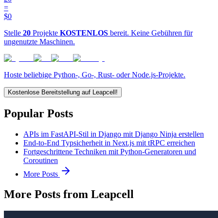
=
$0
Stelle
20
Projekte
KOSTENLOS
bereit. Keine Gebühren für
ungenutzte Maschinen.
Hoste beliebige Python-, Go-, Rust- oder Node.js-Projekte.
Kostenlose Bereitstellung auf Leapcell!
Popular Posts
APIs im FastAPI-Stil in Django mit Django Ninja erstellen
End-to-End Typsicherheit in Next.js mit tRPC erreichen
Fortgeschrittene Techniken mit Python-Generatoren und
Coroutinen
More Posts
More Posts from Leapcell