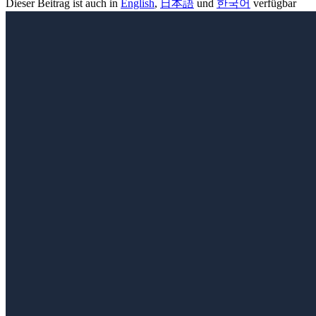
Dieser Beitrag ist auch in
English
,
日本語
und
한국어
verfügbar