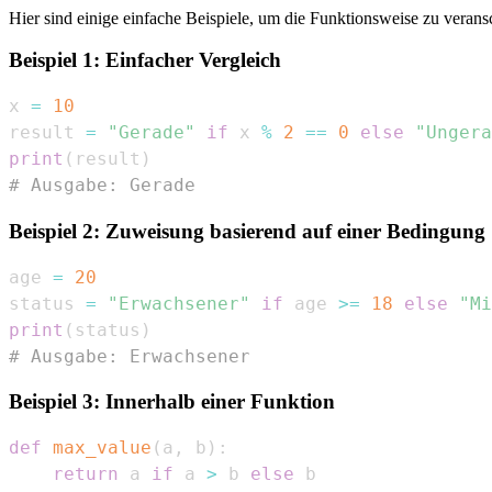
Hier sind einige einfache Beispiele, um die Funktionsweise zu verans
Beispiel 1: Einfacher Vergleich
x 
=
10
result 
=
"Gerade"
if
 x 
%
2
==
0
else
"Ungera
print
(
result
)
# Ausgabe: Gerade
Beispiel 2: Zuweisung basierend auf einer Bedingung
age 
=
20
status 
=
"Erwachsener"
if
 age 
>=
18
else
"Mi
print
(
status
)
# Ausgabe: Erwachsener
Beispiel 3: Innerhalb einer Funktion
def
max_value
(
a
,
 b
)
:
return
 a 
if
 a 
>
 b 
else