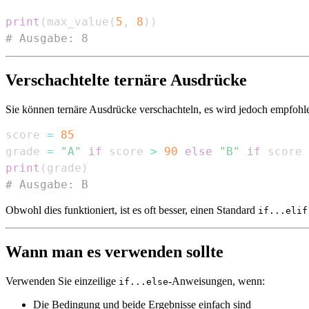
print
(
max_value
(
5
,
8
)
)
# Ausgabe: 8
Verschachtelte ternäre Ausdrücke
Sie können ternäre Ausdrücke verschachteln, es wird jedoch empfohle
score 
=
85
grade 
=
"A"
if
 score 
>
90
else
"B"
if
 score 
print
(
grade
)
# Ausgabe: B
Obwohl dies funktioniert, ist es oft besser, einen Standard
if...elif
Wann man es verwenden sollte
Verwenden Sie einzeilige
-Anweisungen, wenn:
if...else
Die Bedingung und beide Ergebnisse einfach sind