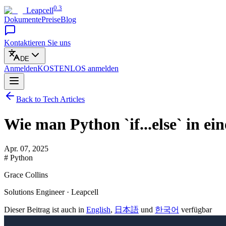
0.3
Leapcell
Dokumente
Preise
Blog
Kontaktieren Sie uns
DE
Anmelden
KOSTENLOS
anmelden
Back to Tech Articles
Wie man Python `if...else` in ei
Apr. 07, 2025
# Python
Grace Collins
Solutions Engineer · Leapcell
Dieser Beitrag ist auch in
English
,
日本語
und
한국어
verfügbar