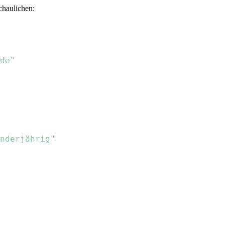
chaulichen:
de"
nderjährig"