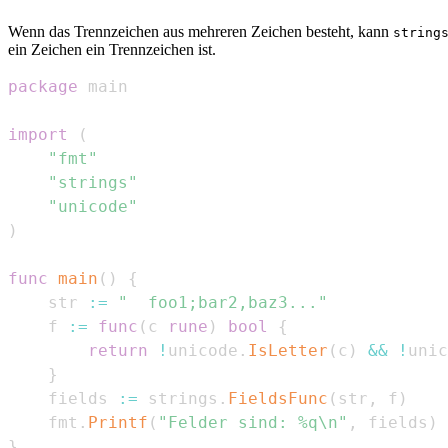
Wenn das Trennzeichen aus mehreren Zeichen besteht, kann
string
ein Zeichen ein Trennzeichen ist.
package
import
(
"fmt"
"strings"
"unicode"
)
func
main
(
)
{
    str 
:=
"  foo1;bar2,baz3..."
    f 
:=
func
(
c 
rune
)
bool
{
return
!
unicode
.
IsLetter
(
c
)
&&
!
unic
}
    fields 
:=
 strings
.
FieldsFunc
(
str
,
 f
)
    fmt
.
Printf
(
"Felder sind: %q\n"
,
 fields
)
}