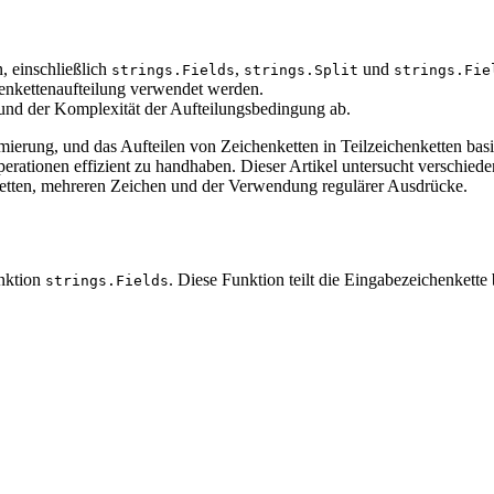
, einschließlich
,
und
strings.Fields
strings.Split
strings.Fie
enkettenaufteilung verwendet werden.
nd der Komplexität der Aufteilungsbedingung ab.
ierung, und das Aufteilen von Zeichenketten in Teilzeichenketten bas
erationen effizient zu handhaben. Dieser Artikel untersucht verschied
ketten, mehreren Zeichen und der Verwendung regulärer Ausdrücke.
unktion
. Diese Funktion teilt die Eingabezeichenkette 
strings.Fields