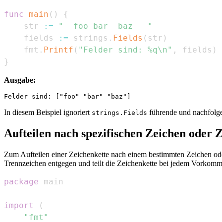
func
main
(
)
{
    str 
:=
"  foo bar  baz   "
    fields 
:=
 strings
.
Fields
(
str
)
    fmt
.
Printf
(
"Felder sind: %q\n"
,
 fields
)
}
Ausgabe:
In diesem Beispiel ignoriert
führende und nachfolge
strings.Fields
Aufteilen nach spezifischen Zeichen oder 
Zum Aufteilen einer Zeichenkette nach einem bestimmten Zeichen ode
Trennzeichen entgegen und teilt die Zeichenkette bei jedem Vorkomm
package
import
(
"fmt"