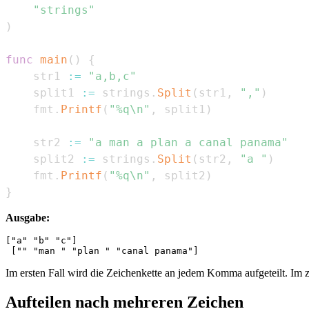
"strings"
)
func
main
(
)
{
    str1 
:=
"a,b,c"
    split1 
:=
 strings
.
Split
(
str1
,
","
)
    fmt
.
Printf
(
"%q\n"
,
 split1
)
    str2 
:=
"a man a plan a canal panama"
    split2 
:=
 strings
.
Split
(
str2
,
"a "
)
    fmt
.
Printf
(
"%q\n"
,
 split2
)
}
Ausgabe:
["a" "b" "c"]

Im ersten Fall wird die Zeichenkette an jedem Komma aufgeteilt. Im z
Aufteilen nach mehreren Zeichen