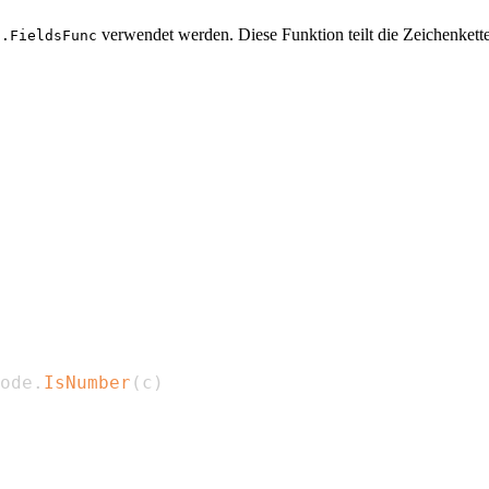
verwendet werden. Diese Funktion teilt die Zeichenkette 
s.FieldsFunc
ode
.
IsNumber
(
c
)