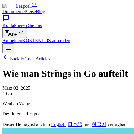
0.3
Leapcell
Dokumente
Preise
Blog
Kontaktieren Sie uns
DE
Anmelden
KOSTENLOS
anmelden
Back to Tech Articles
Wie man Strings in Go aufteilt
März 02, 2025
# Go
Wenhao Wang
Dev Intern · Leapcell
Dieser Beitrag ist auch in
English
,
日本語
und
한국어
verfügbar