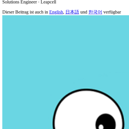
Solutions Engineer · Leapcell
Dieser Beitrag ist auch in
English
,
日本語
und
한국어
verfügbar