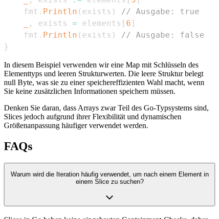
    fmt
.
Println
(
exists
)
// Ausgabe: true
_
,
 exists 
=
 elements
[
6
]
    fmt
.
Println
(
exists
)
// Ausgabe: false
}
In diesem Beispiel verwenden wir eine Map mit Schlüsseln des
Elementtyps und leeren Strukturwerten. Die leere Struktur belegt
null Byte, was sie zu einer speichereffizienten Wahl macht, wenn
Sie keine zusätzlichen Informationen speichern müssen.
Denken Sie daran, dass Arrays zwar Teil des Go-Typsystems sind,
Slices jedoch aufgrund ihrer Flexibilität und dynamischen
Größenanpassung häufiger verwendet werden.
FAQs
Warum wird die Iteration häufig verwendet, um nach einem Element in
einem Slice zu suchen?