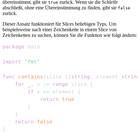
übereinstimmt, gibt sie
zurück. Wenn sie die Schleife
true
abschließt, ohne eine Übereinstimmung zu finden, gibt sie
false
zurück.
Dieser Ansatz funktioniert für Slices beliebigen Typs. Um
beispielsweise nach einer Zeichenkette in einem Slice von
Zeichenketten zu suchen, können Sie die Funktion wie folgt ändern:
package
import
"fmt"
func
contains
(
slice 
[
]
string
,
 element 
string
for
_
,
 v 
:=
range
 slice 
{
if
 v 
==
 element 
{
return
true
}
}
return
false
}