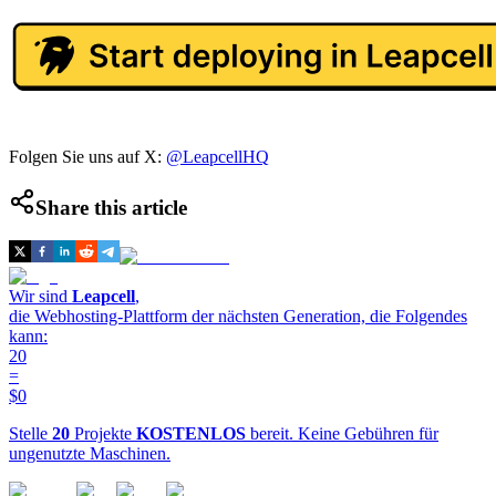
Folgen Sie uns auf X:
@LeapcellHQ
Share this article
Wir sind
Leapcell
,
die Webhosting-Plattform der nächsten Generation, die Folgendes
kann:
20
=
$0
Stelle
20
Projekte
KOSTENLOS
bereit. Keine Gebühren für
ungenutzte Maschinen.