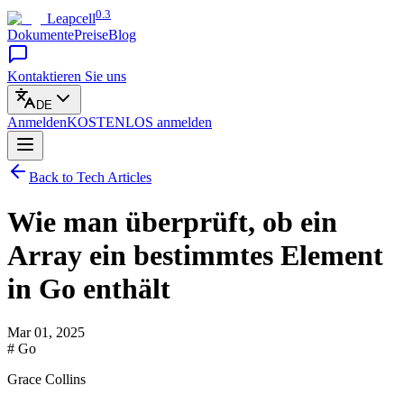
0.3
Leapcell
Dokumente
Preise
Blog
Kontaktieren Sie uns
DE
Anmelden
KOSTENLOS
anmelden
Back to Tech Articles
Wie man überprüft, ob ein
Array ein bestimmtes Element
in Go enthält
Mar 01, 2025
# Go
Grace Collins