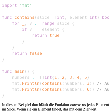
import
"fmt"
func
contains
(
slice 
[
]
int
,
 element 
int
)
bool
for
_
,
 v 
:=
range
 slice 
{
if
 v 
==
 element 
{
return
true
}
}
return
false
}
func
main
(
)
{
    numbers 
:=
[
]
int
{
1
,
2
,
3
,
4
,
5
}
    fmt
.
Println
(
contains
(
numbers
,
3
)
)
// Aus
    fmt
.
Println
(
contains
(
numbers
,
6
)
)
// Aus
}
In diesem Beispiel durchläuft die Funktion
jedes Element
contains
im Slice. Wenn sie ein Element findet, das mit dem Zielwert