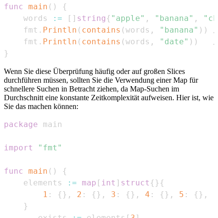
func
main
(
)
{
    words 
:=
[
]
string
{
"apple"
,
"banana"
,
"ch
    fmt
.
Println
(
contains
(
words
,
"banana"
)
)
/
    fmt
.
Println
(
contains
(
words
,
"date"
)
)
/
}
Wenn Sie diese Überprüfung häufig oder auf großen Slices
durchführen müssen, sollten Sie die Verwendung einer Map für
schnellere Suchen in Betracht ziehen, da Map-Suchen im
Durchschnitt eine konstante Zeitkomplexität aufweisen. Hier ist, wie
Sie das machen können:
package
import
"fmt"
func
main
(
)
{
    elements 
:=
map
[
int
]
struct
{
}
{
1
:
{
}
,
2
:
{
}
,
3
:
{
}
,
4
:
{
}
,
5
:
{
}
,
}
_
,
 exists 
:=
 elements
[
3
]