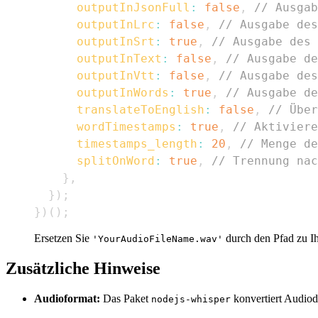
outputInJsonFull
:
false
,
// Ausgab
outputInLrc
:
false
,
// Ausgabe des
outputInSrt
:
true
,
// Ausgabe des 
outputInText
:
false
,
// Ausgabe d
outputInVtt
:
false
,
// Ausgabe des
outputInWords
:
true
,
// Ausgabe de
translateToEnglish
:
false
,
// Über
wordTimestamps
:
true
,
// Aktiviere
timestamps_length
:
20
,
// Menge de
splitOnWord
:
true
,
// Trennung na
}
,
}
)
;
}
)
(
)
;
Ersetzen Sie
durch den Pfad zu Ih
'YourAudioFileName.wav'
Zusätzliche Hinweise
Audioformat:
Das Paket
konvertiert Audiod
nodejs-whisper