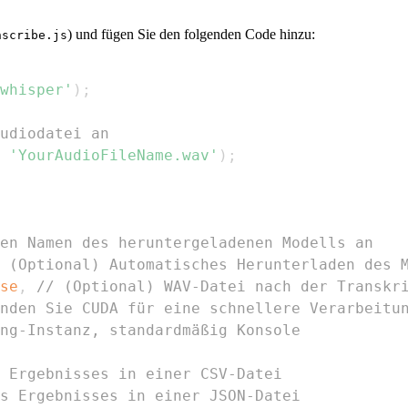
) und fügen Sie den folgenden Code hinzu:
nscribe.js
whisper'
)
;
udiodatei an
'YourAudioFileName.wav'
)
;
den Namen des heruntergeladenen Modells an
 (Optional) Automatisches Herunterladen des 
se
,
// (Optional) WAV-Datei nach der Transkr
nden Sie CUDA für eine schnellere Verarbeitu
ng-Instanz, standardmäßig Konsole
 Ergebnisses in einer CSV-Datei
es Ergebnisses in einer JSON-Datei