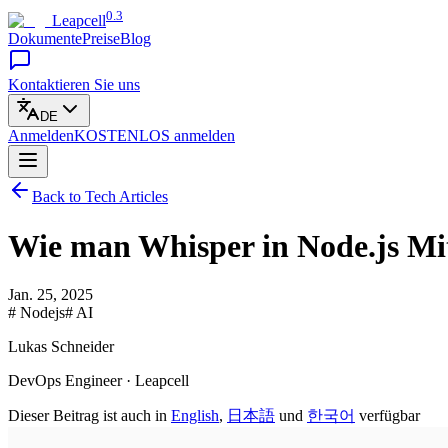
0.3
Leapcell
Dokumente
Preise
Blog
Kontaktieren Sie uns
DE
Anmelden
KOSTENLOS
anmelden
Back to Tech Articles
Wie man Whisper in Node.js Mi
Jan. 25, 2025
# Nodejs
# AI
Lukas Schneider
DevOps Engineer · Leapcell
Dieser Beitrag ist auch in
English
,
日本語
und
한국어
verfügbar