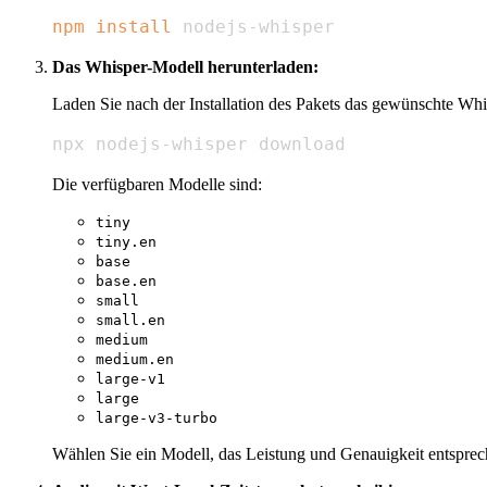
npm
install
 nodejs-whisper
Das Whisper-Modell herunterladen:
Laden Sie nach der Installation des Pakets das gewünschte Whi
npx nodejs-whisper download
Die verfügbaren Modelle sind:
tiny
tiny.en
base
base.en
small
small.en
medium
medium.en
large-v1
large
large-v3-turbo
Wählen Sie ein Modell, das Leistung und Genauigkeit entsprec