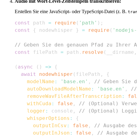
Audio mit Wort-Level-Zeitstempeln transkribieren:
Erstellen Sie eine JavaScript- oder TypeScript-Datei (z. B.
tra
const
 path 
=
require
(
'path'
)
;
const
{
 nodewhisper 
}
=
require
(
'nodejs-
// Geben Sie den genauen Pfad zu Ihrer A
const
 filePath 
=
 path
.
resolve
(
__dirname
,
(
async
(
)
=>
{
await
nodewhisper
(
filePath
,
{
modelName
:
'base.en'
,
// Geben Sie 
autoDownloadModelName
:
'base.en'
,
//
removeWavFileAfterTranscription
:
fal
withCuda
:
false
,
// (Optional) Verwe
logger
:
 console
,
// (Optional) Loggi
whisperOptions
:
{
outputInCsv
:
false
,
// Ausgabe des
outputInJson
:
false
,
// Ausgabe d