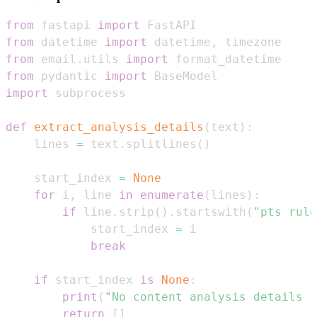
from
 fastapi 
import
from
 datetime 
import
 datetime
,
from
 email
.
utils 
import
from
 pydantic 
import
import
def
extract_analysis_details
(
text
)
:
    lines 
=
 text
.
splitlines
(
)
    start_index 
=
None
for
 i
,
 line 
in
enumerate
(
lines
)
:
if
 line
.
strip
(
)
.
startswith
(
"pts rule
            start_index 
=
break
if
 start_index 
is
None
:
print
(
"No content analysis details f
return
[
]