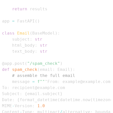
return
app 
=
 FastAPI
(
)
class
Email
(
BaseModel
)
:
    subject
:
str
    html_body
:
str
    text_body
:
str
@app
.
post
(
"/spam_check"
)
def
spam_check
(
email
:
 Email
)
:
# assemble the full email
    message 
=
f""
"From
:
 example@example
.
To
:
 recipient@example
.
Subject
:
{
email
.
subject
}
Date
:
{
format_datetime
(
datetime
.
now
(
timezone
MIME
-
Version
:
1.0
Content
-
Type
:
 multipart
/
alternative
;
 boundar