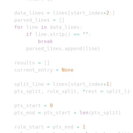
    data_lines 
=
 lines
[
start_index
+
2
:
]
    parsed_lines 
=
[
]
for
 line 
in
 data_lines
:
if
 line
.
strip
(
)
==
""
:
break
        parsed_lines
.
append
(
line
)
    results 
=
[
]
    current_entry 
=
None
    split_line 
=
 lines
[
start_index
+
1
]
    pts_split
,
 rule_split
,
*
rest 
=
 split_lin
    pts_start 
=
0
    pts_end 
=
 pts_start 
+
len
(
pts_split
)
    rule_start 
=
 pts_end 
+
1