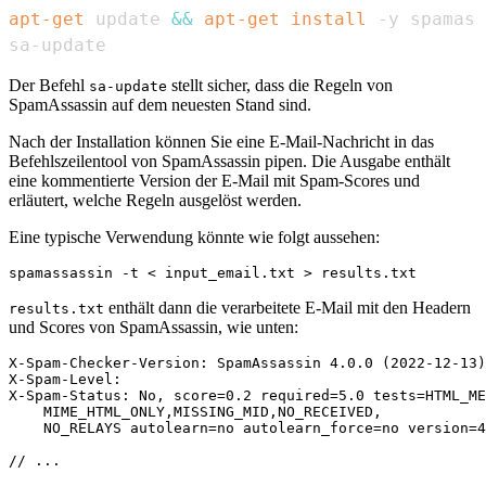
apt-get
 update 
&&
apt-get
install
sa-update
Der Befehl
stellt sicher, dass die Regeln von
sa-update
SpamAssassin auf dem neuesten Stand sind.
Nach der Installation können Sie eine E-Mail-Nachricht in das
Befehlszeilentool von SpamAssassin pipen. Die Ausgabe enthält
eine kommentierte Version der E-Mail mit Spam-Scores und
erläutert, welche Regeln ausgelöst werden.
Eine typische Verwendung könnte wie folgt aussehen:
enthält dann die verarbeitete E-Mail mit den Headern
results.txt
und Scores von SpamAssassin, wie unten:
X-Spam-Checker-Version: SpamAssassin 4.0.0 (2022-12-13)
X-Spam-Level: 

X-Spam-Status: No, score=0.2 required=5.0 tests=HTML_ME
    MIME_HTML_ONLY,MISSING_MID,NO_RECEIVED,

    NO_RELAYS autolearn=no autolearn_force=no version=4
// ...
