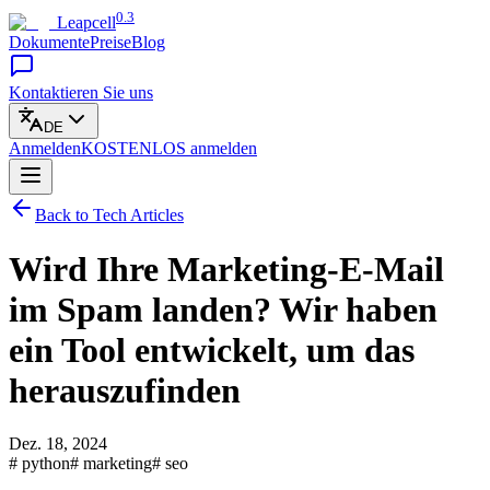
0.3
Leapcell
Dokumente
Preise
Blog
Kontaktieren Sie uns
DE
Anmelden
KOSTENLOS
anmelden
Back to Tech Articles
Wird Ihre Marketing-E-Mail
im Spam landen? Wir haben
ein Tool entwickelt, um das
herauszufinden
Dez. 18, 2024
# python
# marketing
# seo