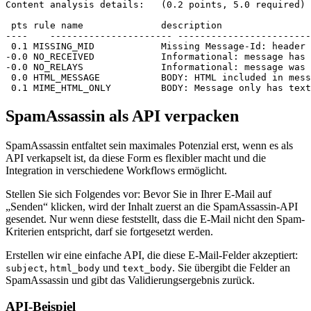
Content analysis details:   (0.2 points, 5.0 required)

 pts rule name              description

----	---------------------- --------------------------------------------------

 0.1 MISSING_MID            Missing Message-Id: header

-0.0 NO_RECEIVED            Informational: message has 
-0.0 NO_RELAYS              Informational: message was 
 0.0 HTML_MESSAGE           BODY: HTML included in mess
SpamAssassin als API verpacken
SpamAssassin entfaltet sein maximales Potenzial erst, wenn es als
API verkapselt ist, da diese Form es flexibler macht und die
Integration in verschiedene Workflows ermöglicht.
Stellen Sie sich Folgendes vor: Bevor Sie in Ihrer E-Mail auf
„Senden“ klicken, wird der Inhalt zuerst an die SpamAssassin-API
gesendet. Nur wenn diese feststellt, dass die E-Mail nicht den Spam-
Kriterien entspricht, darf sie fortgesetzt werden.
Erstellen wir eine einfache API, die diese E-Mail-Felder akzeptiert:
,
und
. Sie übergibt die Felder an
subject
html_body
text_body
SpamAssassin und gibt das Validierungsergebnis zurück.
API-Beispiel