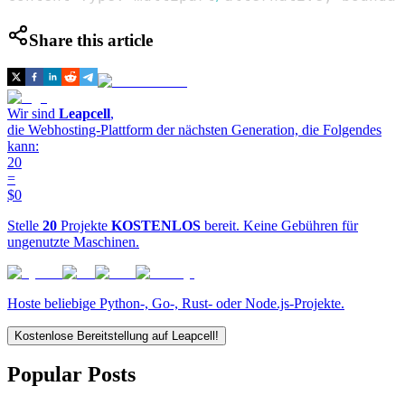
Share this article
Wir sind
Leapcell
,
die Webhosting-Plattform der nächsten Generation, die Folgendes
kann:
20
=
$0
Stelle
20
Projekte
KOSTENLOS
bereit. Keine Gebühren für
ungenutzte Maschinen.
Hoste beliebige Python-, Go-, Rust- oder Node.js-Projekte.
Kostenlose Bereitstellung auf Leapcell!
Popular Posts