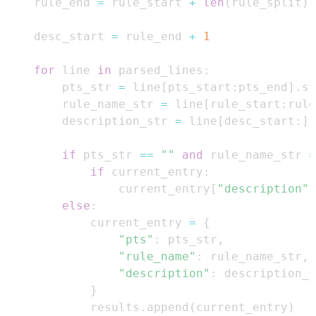
    rule_end 
=
 rule_start 
+
len
(
rule_split
)
    desc_start 
=
 rule_end 
+
1
for
 line 
in
 parsed_lines
:
        pts_str 
=
 line
[
pts_start
:
pts_end
]
.
st
        rule_name_str 
=
 line
[
rule_start
:
rule
        description_str 
=
 line
[
desc_start
:
]
.
if
 pts_str 
==
""
and
 rule_name_str 
=
if
 current_entry
:
                current_entry
[
"description"
]
else
:
            current_entry 
=
{
"pts"
:
 pts_str
,
"rule_name"
:
 rule_name_str
,
"description"
:
}
            results
.
append
(
current_entry
)