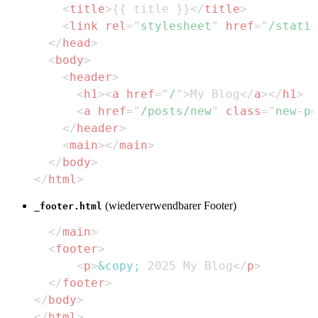
<
title
>
{{ title }}
</
title
>
<
link
rel
=
"
stylesheet
"
href
=
"
/static
</
head
>
<
body
>
<
header
>
<
h1
>
<
a
href
=
"
/
"
>
My Blog
</
a
>
</
h1
>
<
a
href
=
"
/posts/new
"
class
=
"
new-po
</
header
>
<
main
>
</
main
>
</
body
>
</
html
>
(wiederverwendbarer Footer)
_footer.html
</
main
>
<
footer
>
<
p
>
&copy;
 2025 My Blog
</
p
>
</
footer
>
</
body
>
</
html
>