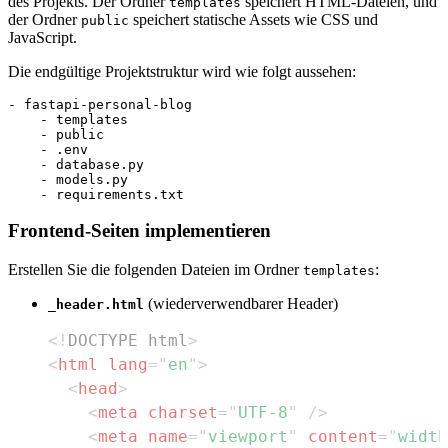
des Projekts. Der Ordner
speichert HTML-Dateien, und
templates
der Ordner
speichert statische Assets wie CSS und
public
JavaScript.
Die endgültige Projektstruktur wird wie folgt aussehen:
- fastapi-personal-blog

    - templates

    - public

    - .env

    - database.py

    - models.py

Frontend-Seiten implementieren
Erstellen Sie die folgenden Dateien im Ordner
:
templates
(wiederverwendbarer Header)
_header.html
<!
DOCTYPE
html
>
<
html
lang
=
"
en
"
>
<
head
>
<
meta
charset
=
"
UTF-8
"
/>
<
meta
name
=
"
viewport
"
content
=
"
width