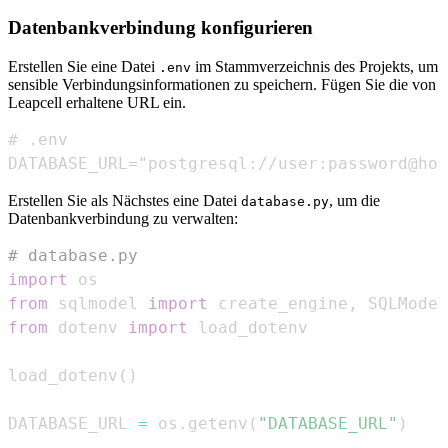
Datenbankverbindung konfigurieren
Erstellen Sie eine Datei
im Stammverzeichnis des Projekts, um
.env
sensible Verbindungsinformationen zu speichern. Fügen Sie die von
Leapcell erhaltene URL ein.
DATABASE_URL="postgresql://user:password@hos
Erstellen Sie als Nächstes eine Datei
, um die
database.py
Datenbankverbindung zu verwalten:
# database.py
import
from
 sqlmodel 
import
 create_engine
,
 SQLModel
from
 dotenv 
import
load_dotenv
(
)
DATABASE_URL 
=
 os
.
getenv
(
"DATABASE_URL"
)