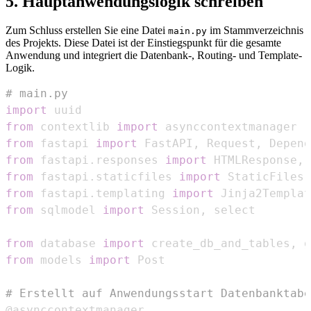
5. Hauptanwendungslogik schreiben
Zum Schluss erstellen Sie eine Datei
im Stammverzeichnis
main.py
des Projekts. Diese Datei ist der Einstiegspunkt für die gesamte
Anwendung und integriert die Datenbank-, Routing- und Template-
Logik.
# main.py
import
from
 contextlib 
import
from
 fastapi 
import
 FastAPI
,
 Request
,
 Depend
from
 fastapi
.
responses 
import
 HTMLResponse
,
from
 fastapi
.
staticfiles 
import
from
 fastapi
.
templating 
import
from
 sqlmodel 
import
 Session
,
from
 database 
import
 create_db_and_tables
,
from
 models 
import
# Erstellt auf Anwendungsstart Datenbanktabe
@asynccontextmanager