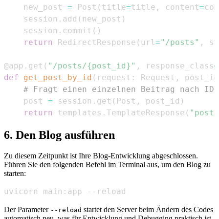
    new_post 
=
 Post
(
title
=
title
,
 content
=
con
    session
.
add
(
new_post
)
    session
.
commit
(
)
return
 RedirectResponse
(
url
=
"/posts"
,
 st
@app
.
get
(
"/posts/{post_id}"
,
 response_class
=
def
get_post_by_id
(
request
:
 Request
,
 post_id
# Fragt einen einzelnen Beitrag nach ID 
    post 
=
 session
.
get
(
Post
,
 post_id
)
return
 templates
.
TemplateResponse
(
"post.
6. Den Blog ausführen
Zu diesem Zeitpunkt ist Ihre Blog-Entwicklung abgeschlossen.
Führen Sie den folgenden Befehl im Terminal aus, um den Blog zu
starten:
uvicorn main:app --reload
Der Parameter
startet den Server beim Ändern des Codes
--reload
automatisch neu, was für Entwicklung und Debugging praktisch ist.