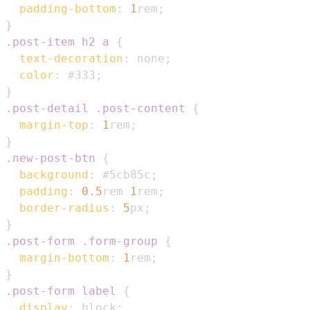
padding-bottom
:
1
rem
;
}
.post-item
 h2 a
{
text-decoration
:
 none
;
color
:
#333
;
}
.post-detail
.post-content
{
margin-top
:
1
rem
;
}
.new-post-btn
{
background
:
#5cb85c
;
padding
:
0.5
rem
1
rem
;
border-radius
:
5
px
;
}
.post-form
.form-group
{
margin-bottom
:
1
rem
;
}
.post-form
 label
{
display
:
 block
;