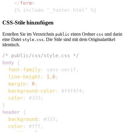
</
form
>
{% include "_footer.html" %}
CSS-Stile hinzufügen
Erstellen Sie im Verzeichnis
einen Ordner
und darin
public
css
eine Datei
. Die Stile sind mit dem Originalartikel
style.css
identisch.
/* public/css/style.css */
body
{
font-family
:
 sans-serif
;
line-height
:
1.6
;
margin
:
0
;
background-color
:
#f4f4f4
;
color
:
#333
;
}
header
{
background
:
#333
;
color
:
#fff
;