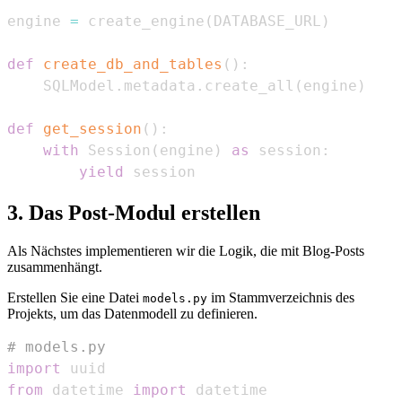
engine 
=
 create_engine
(
DATABASE_URL
)
def
create_db_and_tables
(
)
:
    SQLModel
.
metadata
.
create_all
(
engine
)
def
get_session
(
)
:
with
 Session
(
engine
)
as
 session
:
yield
 session
3. Das Post-Modul erstellen
Als Nächstes implementieren wir die Logik, die mit Blog-Posts
zusammenhängt.
Erstellen Sie eine Datei
im Stammverzeichnis des
models.py
Projekts, um das Datenmodell zu definieren.
# models.py
import
from
 datetime 
import