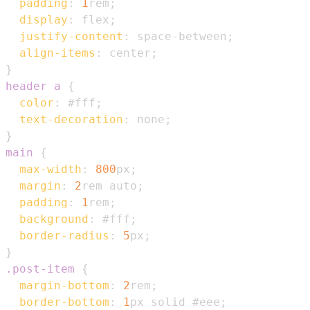
padding
:
1
rem
;
display
:
 flex
;
justify-content
:
 space-between
;
align-items
:
 center
;
}
header a
{
color
:
#fff
;
text-decoration
:
 none
;
}
main
{
max-width
:
800
px
;
margin
:
2
rem
 auto
;
padding
:
1
rem
;
background
:
#fff
;
border-radius
:
5
px
;
}
.post-item
{
margin-bottom
:
2
rem
;
border-bottom
:
1
px
 solid 
#eee
;