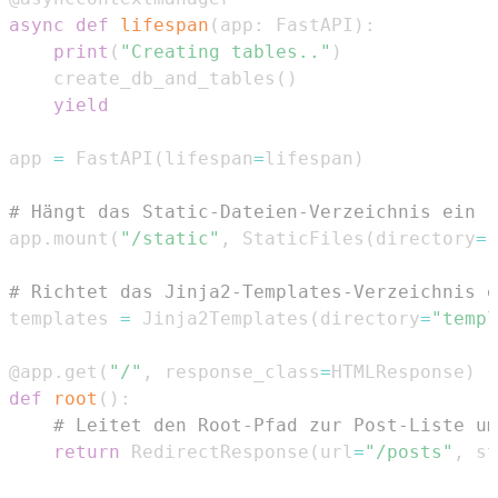
async
def
lifespan
(
app
:
 FastAPI
)
:
print
(
"Creating tables.."
)
    create_db_and_tables
(
)
yield
app 
=
 FastAPI
(
lifespan
=
lifespan
)
# Hängt das Static-Dateien-Verzeichnis ein
app
.
mount
(
"/static"
,
 StaticFiles
(
directory
=
"
# Richtet das Jinja2-Templates-Verzeichnis e
templates 
=
 Jinja2Templates
(
directory
=
"templ
@app
.
get
(
"/"
,
 response_class
=
HTMLResponse
)
def
root
(
)
:
# Leitet den Root-Pfad zur Post-Liste um
return
 RedirectResponse
(
url
=
"/posts"
,
 st