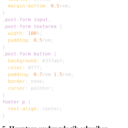
margin-bottom
:
0.5
rem
;
}
.post-form
 input
,
.post-form
 textarea
{
width
:
100
%
;
padding
:
0.5
rem
;
}
.post-form
 button
{
background
:
#337ab7
;
color
:
#fff
;
padding
:
0.7
rem
1.5
rem
;
border
:
 none
;
cursor
:
 pointer
;
}
footer p
{
text-align
:
 center
;
}