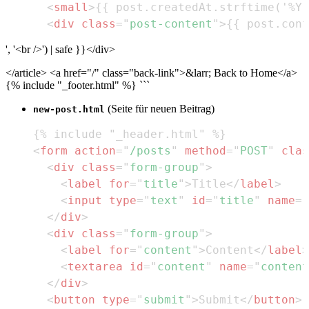
<
small
>
{{ post.createdAt.strftime('%Y-
<
div
class
=
"
post-content
"
>
{{ post.cont
', '
<br />
') | safe }}
</div>
</article> <a href="/" class="back-link">&larr; Back to Home</a>
{% include "_footer.html" %} ```
(Seite für neuen Beitrag)
new-post.html
<
form
action
=
"
/posts
"
method
=
"
POST
"
clas
<
div
class
=
"
form-group
"
>
<
label
for
=
"
title
"
>
Title
</
label
>
<
input
type
=
"
text
"
id
=
"
title
"
name
=
"
</
div
>
<
div
class
=
"
form-group
"
>
<
label
for
=
"
content
"
>
Content
</
label
>
<
textarea
id
=
"
content
"
name
=
"
content
</
div
>
<
button
type
=
"
submit
"
>
Submit
</
button
>