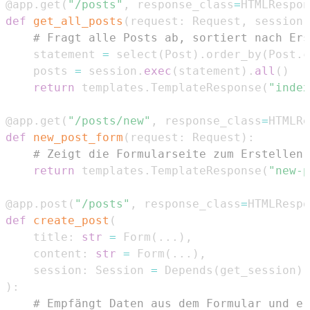
@app
.
get
(
"/posts"
,
 response_class
=
HTMLRespon
def
get_all_posts
(
request
:
 Request
,
 session
:
# Fragt alle Posts ab, sortiert nach Ers
    statement 
=
 select
(
Post
)
.
order_by
(
Post
.
c
    posts 
=
 session
.
exec
(
statement
)
.
all
(
)
return
 templates
.
TemplateResponse
(
"index
@app
.
get
(
"/posts/new"
,
 response_class
=
HTMLRe
def
new_post_form
(
request
:
 Request
)
:
# Zeigt die Formularseite zum Erstellen 
return
 templates
.
TemplateResponse
(
"new-p
@app
.
post
(
"/posts"
,
 response_class
=
HTMLRespo
def
create_post
(
    title
:
str
=
 Form
(
.
.
.
)
,
    content
:
str
=
 Form
(
.
.
.
)
,
    session
:
 Session 
=
 Depends
(
get_session
)
)
:
# Empfängt Daten aus dem Formular und er