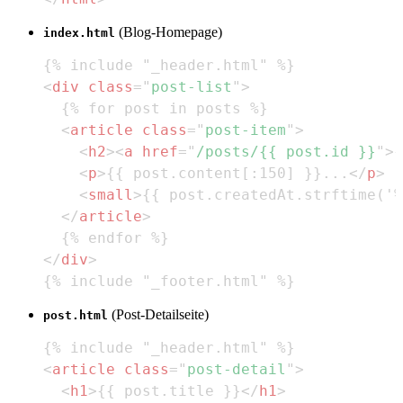
(Blog-Homepage)
index.html
<
div
class
=
"
post-list
"
>
<
article
class
=
"
post-item
"
>
<
h2
>
<
a
href
=
"
/posts/{{ post.id }}
"
>
{
<
p
>
{{ post.content[:150] }}...
</
p
>
<
small
>
{{ post.createdAt.strftime('%
</
article
>
</
div
>
{% include "_footer.html" %}
(Post-Detailseite)
post.html
<
article
class
=
"
post-detail
"
>
<
h1
>
{{ post.title }}
</
h1
>