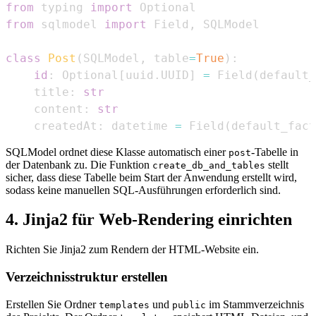
from
 typing 
import
from
 sqlmodel 
import
 Field
,
class
Post
(
SQLModel
,
 table
=
True
)
:
id
:
 Optional
[
uuid
.
UUID
]
=
 Field
(
default_
    title
:
str
    content
:
str
    createdAt
:
 datetime 
=
 Field
(
default_fact
SQLModel ordnet diese Klasse automatisch einer
-Tabelle in
post
der Datenbank zu. Die Funktion
stellt
create_db_and_tables
sicher, dass diese Tabelle beim Start der Anwendung erstellt wird,
sodass keine manuellen SQL-Ausführungen erforderlich sind.
4. Jinja2 für Web-Rendering einrichten
Richten Sie Jinja2 zum Rendern der HTML-Website ein.
Verzeichnisstruktur erstellen
Erstellen Sie Ordner
und
im Stammverzeichnis
templates
public