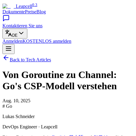
0.3
Leapcell
Dokumente
Preise
Blog
Kontaktieren Sie uns
DE
Anmelden
KOSTENLOS
anmelden
Back to Tech Articles
Von Goroutine zu Channel:
Go's CSP-Modell verstehen
Aug. 10, 2025
# Go
Lukas Schneider
DevOps Engineer · Leapcell