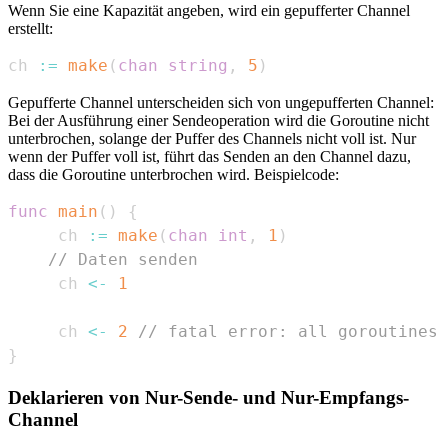
Wenn Sie eine Kapazität angeben, wird ein gepufferter Channel
erstellt:
ch 
:=
make
(
chan
string
,
5
)
Gepufferte Channel unterscheiden sich von ungepufferten Channel:
Bei der Ausführung einer Sendeoperation wird die Goroutine nicht
unterbrochen, solange der Puffer des Channels nicht voll ist. Nur
wenn der Puffer voll ist, führt das Senden an den Channel dazu,
dass die Goroutine unterbrochen wird. Beispielcode:
func
main
(
)
{
	 ch 
:=
make
(
chan
int
,
1
)
// Daten senden
	 ch 
<-
1
	 ch 
<-
2
// fatal error: all goroutines 
}
Deklarieren von Nur-Sende- und Nur-Empfangs-
Channel