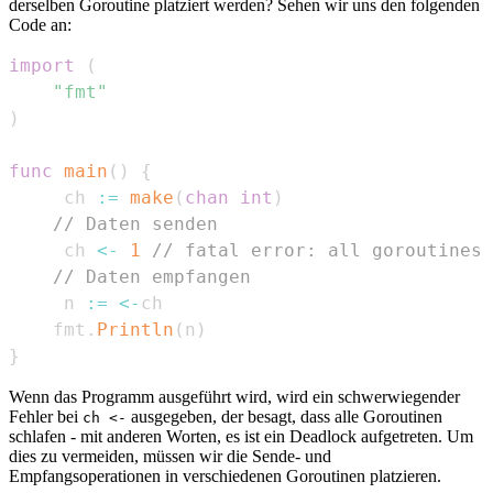
derselben Goroutine platziert werden? Sehen wir uns den folgenden
Code an:
import
(
"fmt"
)
func
main
(
)
{
	 ch 
:=
make
(
chan
int
)
// Daten senden
	 ch 
<-
1
// fatal error: all goroutines 
// Daten empfangen
	 n 
:=
<-
	fmt
.
Println
(
n
)
}
Wenn das Programm ausgeführt wird, wird ein schwerwiegender
Fehler bei
ausgegeben, der besagt, dass alle Goroutinen
ch <-
schlafen - mit anderen Worten, es ist ein Deadlock aufgetreten. Um
dies zu vermeiden, müssen wir die Sende- und
Empfangsoperationen in verschiedenen Goroutinen platzieren.