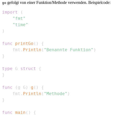
gefolgt von einer Funktion/Methode verwenden. Beispielcode:
go
import
(
"fmt"
"time"
)
func
printGo
(
)
{
	fmt
.
Println
(
"Benannte Funktion"
)
}
type
 G 
struct
{
}
func
(
g G
)
g
(
)
{
	fmt
.
Println
(
"Methode"
)
}
func
main
(
)
{