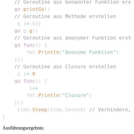
// Goroutine aus benannter Funktion erst
go
printGo
(
)
// Goroutine aus Methode erstellen
	 g 
:=
 G
{
}
go
 g
.
g
(
)
// Goroutine aus anonymer Funktion erste
go
func
(
)
{
		fmt
.
Println
(
"Anonyme Funktion"
)
}
(
)
// Goroutine aus Closure erstellen
	 i 
:=
0
go
func
(
)
{
		 i
++
		fmt
.
Println
(
"Closure"
)
}
(
)
	 time
.
Sleep
(
time
.
Second
)
// Verhindern, 
}
Ausführungsergebnis: