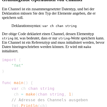
Ein Channel ist ein zusammengesetzter Datentyp, und bei der
Deklaration müssen Sie den Typ der Elemente angeben, die er
speichern soll.
Deklarationssyntax:
var ch chan string
Der obige Code deklariert einen Channel, dessen Elementtyp
ist, was bedeutet, dass er nur
-Werte speichern kann.
string
string
Ein Channel ist ein Referenztyp und muss initialisiert werden, bevor
Daten hineingeschrieben werden können. Er wird mit
make
initialisiert.
import
(
"fmt"
)
func
main
(
)
{
var
 ch 
chan
string
	 ch 
=
make
(
chan
string
,
1
)
// Adresse des Channels ausgeben
	fmt
.
Println
(
ch
)