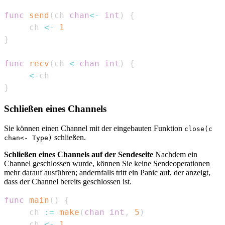
func
send
(
ch 
chan
<-
int
)
{
	 ch 
<-
1
}
func
recv
(
ch 
<-
chan
int
)
{
<-
}
Schließen eines Channels
Sie können einen Channel mit der eingebauten Funktion
close(c
schließen.
chan<- Type)
Schließen eines Channels auf der Sendeseite
Nachdem ein
Channel geschlossen wurde, können Sie keine Sendeoperationen
mehr darauf ausführen; andernfalls tritt ein Panic auf, der anzeigt,
dass der Channel bereits geschlossen ist.
func
main
(
)
{
	 ch 
:=
make
(
chan
int
,
5
)
	 ch 
<-
1