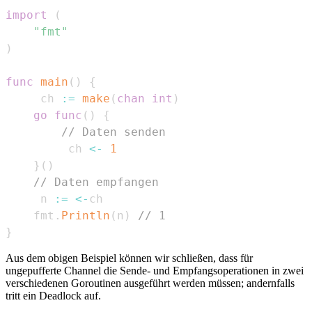
import
(
"fmt"
)
func
main
(
)
{
	 ch 
:=
make
(
chan
int
)
go
func
(
)
{
// Daten senden
		 ch 
<-
1
}
(
)
// Daten empfangen
	 n 
:=
<-
	fmt
.
Println
(
n
)
// 1
}
Aus dem obigen Beispiel können wir schließen, dass für
ungepufferte Channel die Sende- und Empfangsoperationen in zwei
verschiedenen Goroutinen ausgeführt werden müssen; andernfalls
tritt ein Deadlock auf.