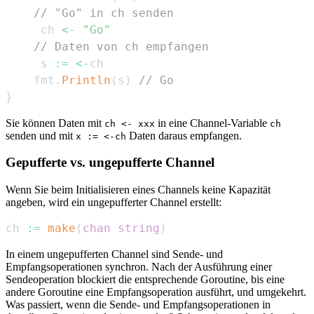
// "Go" in ch senden
	 ch 
<-
"Go"
// Daten von ch empfangen
	 s 
:=
<-
	fmt
.
Println
(
s
)
// Go
}
Sie können Daten mit
in eine Channel-Variable
ch <- xxx
ch
senden und mit
Daten daraus empfangen.
x := <-ch
Gepufferte vs. ungepufferte Channel
Wenn Sie beim Initialisieren eines Channels keine Kapazität
angeben, wird ein ungepufferter Channel erstellt:
ch 
:=
make
(
chan
string
)
In einem ungepufferten Channel sind Sende- und
Empfangsoperationen synchron. Nach der Ausführung einer
Sendeoperation blockiert die entsprechende Goroutine, bis eine
andere Goroutine eine Empfangsoperation ausführt, und umgekehrt.
Was passiert, wenn die Sende- und Empfangsoperationen in