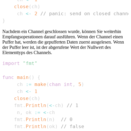
close
(
ch
)
	 ch 
<-
2
// panic: send on closed channe
}
Nachdem ein Channel geschlossen wurde, können Sie weiterhin
Empfangsoperationen darauf ausführen. Wenn der Channel einen
Puffer hat, werden die gepufferten Daten zuerst ausgelesen. Wenn
der Puffer leer ist, ist der abgerufene Wert der Nullwert des
Elementtyps des Channels.
import
"fmt"
func
main
(
)
{
	 ch 
:=
make
(
chan
int
,
5
)
	 ch 
<-
1
close
(
ch
)
	fmt
.
Println
(
<-
ch
)
// 1
	 n
,
 ok 
:=
<-
	fmt
.
Println
(
n
)
// 0
	fmt
.
Println
(
ok
)
// false