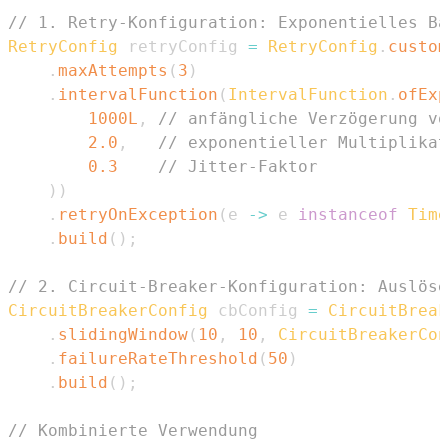
// 1. Retry-Konfiguration: Exponentielles Ba
RetryConfig
 retryConfig 
=
RetryConfig
.
custom
.
maxAttempts
(
3
)
.
intervalFunction
(
IntervalFunction
.
ofExp
1000L
,
// anfängliche Verzögerung vo
2.0
,
// exponentieller Multiplikat
0.3
// Jitter-Faktor
)
)
.
retryOnException
(
e 
->
 e 
instanceof
Time
.
build
(
)
;
// 2. Circuit-Breaker-Konfiguration: Auslöse
CircuitBreakerConfig
 cbConfig 
=
CircuitBreak
.
slidingWindow
(
10
,
10
,
CircuitBreakerCon
.
failureRateThreshold
(
50
)
.
build
(
)
;
// Kombinierte Verwendung