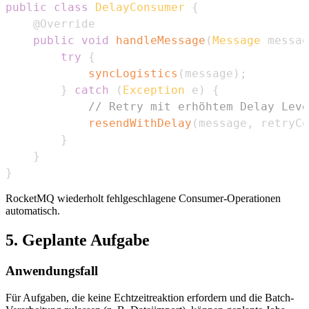
public
class
DelayConsumer
{
@Override
public
void
handleMessage
(
Message
 messag
try
{
syncLogistics
(
message
)
;
}
catch
(
Exception
 e
)
{
// Retry mit erhöhtem Delay Leve
resendWithDelay
(
message
,
 retryCo
}
}
}
RocketMQ wiederholt fehlgeschlagene Consumer-Operationen
automatisch.
5. Geplante Aufgabe
Anwendungsfall
Für Aufgaben, die keine Echtzeitreaktion erfordern und die Batch-