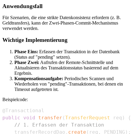
Anwendungsfall
Für Szenarien, die eine strikte Datenkonsistenz erfordern (z. B.
Geldtransfers), kann der Zwei-Phasen-Commit-Mechanismus
verwendet werden.
Wichtige Implementierung
Phase Eins:
Erfassen der Transaktion in der Datenbank
(Status auf "pending" setzen).
Phase Zwei:
Aufrufen der Remote-Schnittstelle und
Aktualisieren des Transaktionsstatus basierend auf dem
Ergebnis.
Kompensationsaufgabe:
Periodisches Scannen und
Wiederholen von "pending"-Transaktionen, bei denen ein
Timeout aufgetreten ist.
Beispielcode:
@Transactional
public
void
transfer
(
TransferRequest
 req
)
{
// 1. Erfassen der Transaktion
    transferRecordDao
.
create
(
req
,
 PENDING
)
;