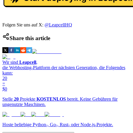
Folgen Sie uns auf X:
@LeapcellHQ
Share this article
Wir sind
Leapcell
,
die Webhosting-Plattform der nächsten Generation, die Folgendes
kann:
20
=
$0
Stelle
20
Projekte
KOSTENLOS
bereit. Keine Gebühren für
ungenutzte Maschinen.
Hoste beliebige Python-, Go-, Rust- oder Node.js-Projekte.