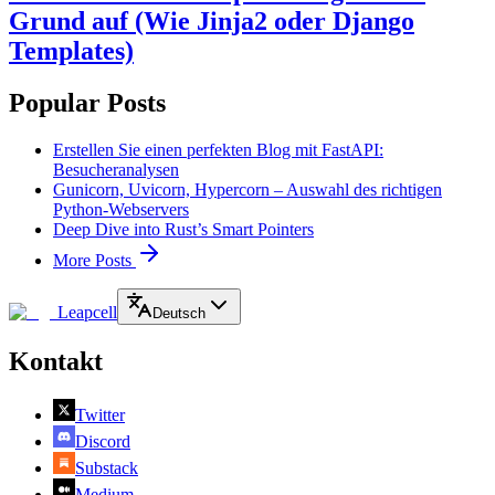
Grund auf (Wie Jinja2 oder Django
Templates)
Popular Posts
Erstellen Sie einen perfekten Blog mit FastAPI:
Besucheranalysen
Gunicorn, Uvicorn, Hypercorn – Auswahl des richtigen
Python-Webservers
Deep Dive into Rust’s Smart Pointers
More Posts
Leapcell
Deutsch
Kontakt
Twitter
Discord
Substack
Medium