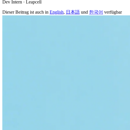
Dev Intern · Leapcell
Dieser Beitrag ist auch in
English
,
日本語
und
한국어
verfügbar