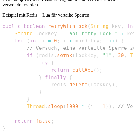
verwendet werden.
Beispiel mit Redis + Lua für verteilte Sperren:
public
boolean
retryWithLock
(
String
 key
,
int
String
 lockKey 
=
"api_retry_lock:"
+
 key
for
(
int
 i 
=
0
;
 i 
<
 maxRetry
;
 i
++
)
{
// Versuch, eine verteilte Sperre zu
if
(
redis
.
setnx
(
lockKey
,
"1"
,
30
,
Ti
try
{
return
callApi
(
)
;
}
finally
{
                redis
.
delete
(
lockKey
)
;
}
}
Thread
.
sleep
(
1000
*
(
i 
+
1
)
)
;
// Vor
}
return
false
;
}