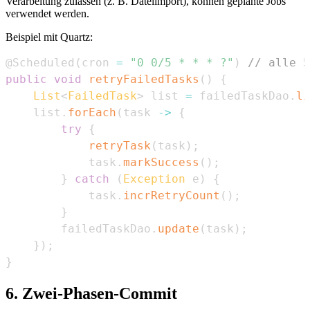
Verarbeitung zulassen (z. B. Dateiimport), können geplante Jobs
verwendet werden.
Beispiel mit Quartz:
@Scheduled
(
cron 
=
"0 0/5 * * * ?"
)
// alle 5
public
void
retryFailedTasks
(
)
{
List
<
FailedTask
>
 list 
=
 failedTaskDao
.
li
    list
.
forEach
(
task 
->
{
try
{
retryTask
(
task
)
;
            task
.
markSuccess
(
)
;
}
catch
(
Exception
 e
)
{
            task
.
incrRetryCount
(
)
;
}
        failedTaskDao
.
update
(
task
)
;
}
)
;
}
6. Zwei-Phasen-Commit