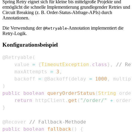
Spring Retry eignet sich für kleine bis mittelgroße Projekte und
ermöglicht die schnelle Implementierung grundlegender Retries und
Circuit Breaking (z. B. Order-Status-Abfrage-APIs) durch
Annotationen.
Die Verwendung der
-Annotation implementiert die
@Retryable
Retry-Logik.
Konfigurationsbeispiel
@Retryable
(
    value 
=
{
TimeoutException
.
class
}
,
// Ret
    maxAttempts 
=
3
,
    backoff 
=
@Backoff
(
delay 
=
1000
,
 multipl
)
public
boolean
queryOrderStatus
(
String
 order
return
 httpClient
.
get
(
"/order/"
+
 orderI
}
@Recover
// Fallback-Methode
public
boolean
fallback
(
)
{