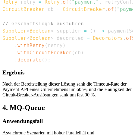
Retry
 retry 
=
Retry
.
of
(
"payment"
,
 retryConfi
CircuitBreaker
 cb 
=
CircuitBreaker
.
of
(
"payme
// Geschäftslogik ausführen
Supplier
<
Boolean
>
 supplier 
=
(
)
->
 paymentSe
Supplier
<
Boolean
>
 decorated 
=
Decorators
.
ofS
.
withRetry
(
retry
)
.
withCircuitBreaker
(
cb
)
.
decorate
(
)
;
Ergebnis
Nach der Bereitstellung dieser Lösung sank die Timeout-Rate der
Payment-API eines Unternehmens um 60 %, und die Häufigkeit der
Circuit-Breaker-Auslösungen sank um fast 90 %.
4. MQ-Queue
Anwendungsfall
Asynchrone Szenarien mit hoher Parallelität und