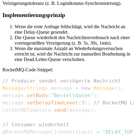
Verzögerungstoleranz (z. B. Logistikstatus-Synchronisierung).
Implementierungsprinzip
Wenn die erste Anfrage fehlschlägt, wird die Nachricht an
eine Delay-Queue gesendet.
Die Queue wiederholt den Nachrichtenverbrauch nach einer
voreingestellten Verzögerung (z. B. 5s, 30s, 1min).
Wenn die maximale Anzahl an Wiederholungsversuchen
erreicht ist, wird die Nachricht zur manuellen Bearbeitung in
eine Dead-Letter-Queue verschoben.
RocketMQ-Code-Snippet:
// Producer sendet verzögerte Nachricht
Message
<
String
>
 message 
=
new
Message
(
)
;
message
.
setBody
(
"Bestelldaten"
)
;
message
.
setDelayTimeLevel
(
3
)
;
// RocketMQ Le
rocketMQTemplate
.
send
(
message
)
;
// Consumer wiederholt
@RocketMQMessageListener
(
topic 
=
"DELAY_TOPI