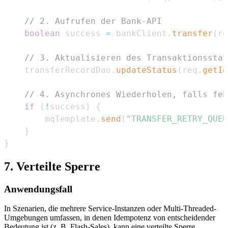
// 2. Aufrufen der Bank-API
boolean
 success 
=
 bankClient
.
transfer
(
re
// 3. Aktualisieren des Transaktionsstat
    transferRecordDao
.
updateStatus
(
req
.
getId
// 4. Asynchrones Wiederholen, falls feh
if
(
!
success
)
{
        mqTemplate
.
send
(
"TRANSFER_RETRY_QUEU
}
}
7. Verteilte Sperre
Anwendungsfall
In Szenarien, die mehrere Service-Instanzen oder Multi-Threaded-
Umgebungen umfassen, in denen Idempotenz von entscheidender
Bedeutung ist (z. B. Flash-Sales), kann eine verteilte Sperre