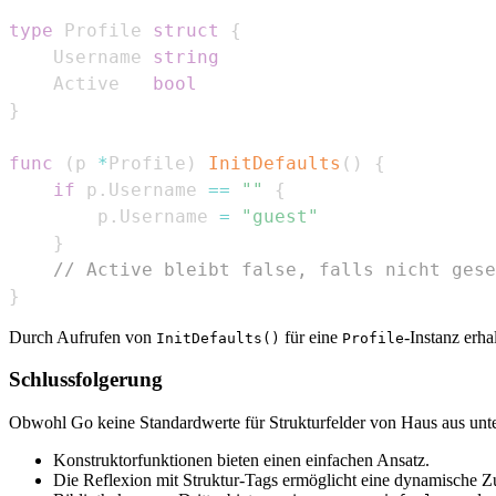
type
 Profile 
struct
{
    Username 
string
    Active   
bool
}
func
(
p 
*
Profile
)
InitDefaults
(
)
{
if
 p
.
Username 
==
""
{
        p
.
Username 
=
"guest"
}
// Active bleibt false, falls nicht gese
}
Durch Aufrufen von
für eine
-Instanz erha
InitDefaults()
Profile
Schlussfolgerung
Obwohl Go keine Standardwerte für Strukturfelder von Haus aus unter
Konstruktorfunktionen bieten einen einfachen Ansatz.
Die Reflexion mit Struktur-Tags ermöglicht eine dynamische Z