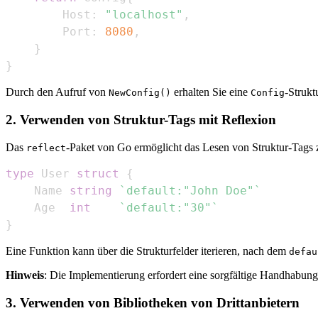
        Host
:
"localhost"
,
        Port
:
8080
,
}
}
Durch den Aufruf von
erhalten Sie eine
-Strukt
NewConfig()
Config
2. Verwenden von Struktur-Tags mit Reflexion
Das
-Paket von Go ermöglicht das Lesen von Struktur-Tags 
reflect
type
 User 
struct
{
    Name 
string
`default:"John Doe"`
    Age  
int
`default:"30"`
}
Eine Funktion kann über die Strukturfelder iterieren, nach dem
defau
Hinweis
: Die Implementierung erfordert eine sorgfältige Handhabung
3. Verwenden von Bibliotheken von Drittanbietern