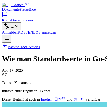
0.3
Leapcell
Dokumente
Preise
Blog
Kontaktieren Sie uns
DE
Anmelden
KOSTENLOS
anmelden
Back to Tech Articles
Wie man Standardwerte in Go-S
Apr. 17, 2025
# Go
Takashi Yamamoto
Infrastructure Engineer · Leapcell
Dieser Beitrag ist auch in
English
,
日本語
und
한국어
verfügbar