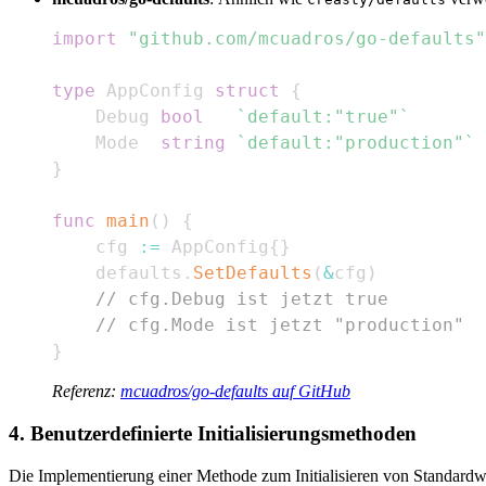
import
"github.com/mcuadros/go-defaults"
type
 AppConfig 
struct
{
    Debug 
bool
`default:"true"`
    Mode  
string
`default:"production"`
}
func
main
(
)
{
    cfg 
:=
 AppConfig
{
}
    defaults
.
SetDefaults
(
&
cfg
)
// cfg.Debug ist jetzt true
// cfg.Mode ist jetzt "production"
}
Referenz:
mcuadros/go-defaults auf GitHub
4. Benutzerdefinierte Initialisierungsmethoden
Die Implementierung einer Methode zum Initialisieren von Standardw