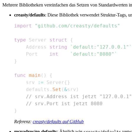
Mehrere Bibliotheken vereinfachen das Setzen von Standardwerten in
creasty/defaults
: Diese Bibliothek verwendet Struktur-Tags, um
import
"github.com/creasty/defaults"
type
 Server 
struct
{
    Address 
string
`default:"127.0.0.1"`
    Port    
int
`default:"8080"`
}
func
main
(
)
{
    srv 
:=
 Server
{
}
    defaults
.
Set
(
&
srv
)
// srv.Address ist jetzt "127.0.0.1"
// srv.Port ist jetzt 8080
}
Referenz:
creasty/defaults auf GitHub
mcuadros/go-defaults
: Ähnlich wie
verwe
creasty/defaults