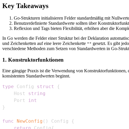
Key Takeaways
Go-Strukturen initialisieren Felder standardmäßig mit Nullwert
Benutzerdefinierte Standardwerte sollten über Konstruktorfunkt
Reflexion und Tags bieten Flexibilität, erhöhen aber die Komple
In Go werden die Felder einer Struktur bei der Deklaration automatis
und Zeichenketten auf eine leere Zeichenkette
gesetzt. Es gibt jed
""
verschiedene Methoden zum Setzen von Standardwerten in Go-Strukt
1. Konstruktorfunktionen
Eine gängige Praxis ist die Verwendung von Konstruktorfunktionen, di
konsistenten Standardwerten beginnt.
type
 Config 
struct
{
    Host 
string
    Port 
int
}
func
NewConfig
(
)
 Config 
{
return
 Config
{