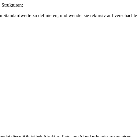
 Strukturen:
 Standardwerte zu definieren, und wendet sie rekursiv auf verschachtel
ndet diese Bibliothek Struktur-Tags, um Standardwerte zuzuweisen.