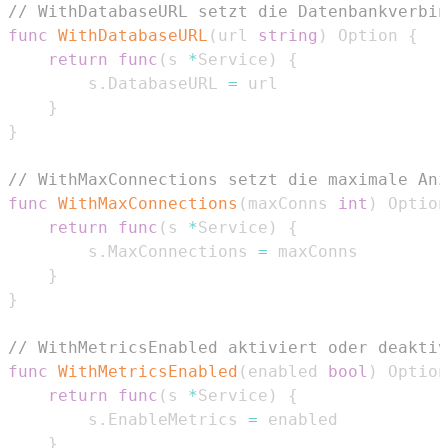
// WithDatabaseURL setzt die Datenbankverbin
func
WithDatabaseURL
(
url 
string
)
 Option 
{
return
func
(
s 
*
Service
)
{
		s
.
DatabaseURL 
=
}
}
// WithMaxConnections setzt die maximale Anz
func
WithMaxConnections
(
maxConns 
int
)
 Option
return
func
(
s 
*
Service
)
{
		s
.
MaxConnections 
=
}
}
// WithMetricsEnabled aktiviert oder deaktiv
func
WithMetricsEnabled
(
enabled 
bool
)
 Option
return
func
(
s 
*
Service
)
{
		s
.
EnableMetrics 
=
}