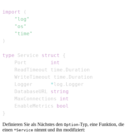
import
(
"log"
"os"
"time"
)
type
 Service 
struct
{
	Port        
int
	ReadTimeout time
.
	WriteTimeout time
.
	Logger      
*
log
.
	DatabaseURL 
string
	MaxConnections 
int
	EnableMetrics 
bool
}
Definieren Sie als Nächstes den
-Typ, eine Funktion, die
Option
einen
nimmt und ihn modifiziert:
*Service