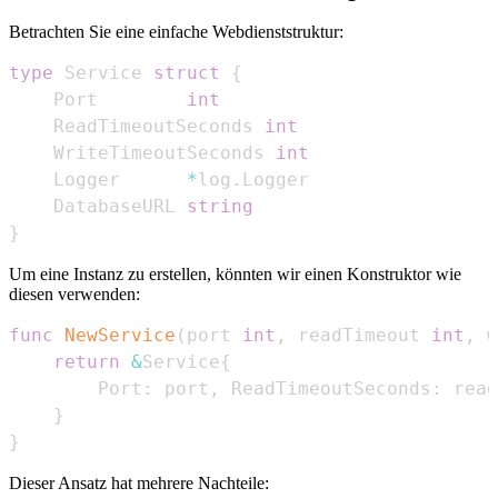
Betrachten Sie eine einfache Webdienststruktur:
type
 Service 
struct
{
	Port        
int
	ReadTimeoutSeconds 
int
	WriteTimeoutSeconds 
int
	Logger      
*
log
.
	DatabaseURL 
string
}
Um eine Instanz zu erstellen, könnten wir einen Konstruktor wie
diesen verwenden:
func
NewService
(
port 
int
,
 readTimeout 
int
,
 w
return
&
Service
{
		Port
:
 port
,
 ReadTimeoutSeconds
:
 read
}
}
Dieser Ansatz hat mehrere Nachteile: