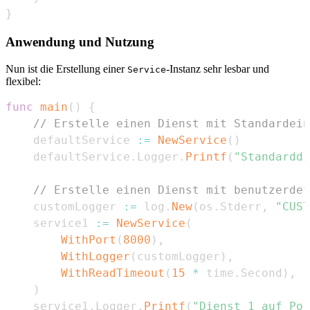
}
Anwendung und Nutzung
Nun ist die Erstellung einer
-Instanz sehr lesbar und
Service
flexibel:
func
main
(
)
{
// Erstelle einen Dienst mit Standardein
	defaultService 
:=
NewService
(
)
	defaultService
.
Logger
.
Printf
(
"Standarddi
// Erstelle einen Dienst mit benutzerdef
	customLogger 
:=
 log
.
New
(
os
.
Stderr
,
"CUST
	service1 
:=
NewService
(
WithPort
(
8000
)
,
WithLogger
(
customLogger
)
,
WithReadTimeout
(
15
*
 time
.
Second
)
,
)
	service1
.
Logger
.
Printf
(
"Dienst 1 auf Por