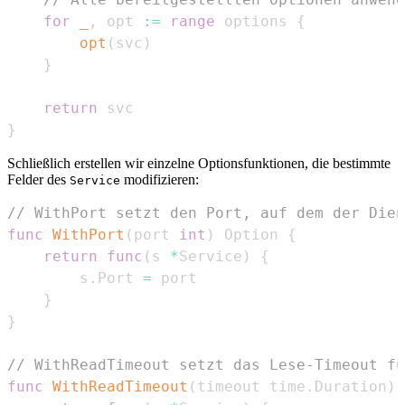
for
_
,
 opt 
:=
range
 options 
{
opt
(
svc
)
}
return
}
Schließlich erstellen wir einzelne Optionsfunktionen, die bestimmte
Felder des
modifizieren:
Service
// WithPort setzt den Port, auf dem der Dien
func
WithPort
(
port 
int
)
 Option 
{
return
func
(
s 
*
Service
)
{
		s
.
Port 
=
}
}
// WithReadTimeout setzt das Lese-Timeout fü
func
WithReadTimeout
(
timeout time
.
Duration
)
 