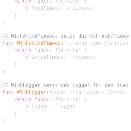
return
func
(
s 
*
Service
)
{
		s
.
ReadTimeout 
=
}
}
// WithWriteTimeout setzt das Schreib-Timeou
func
WithWriteTimeout
(
timeout time
.
Duration
)
return
func
(
s 
*
Service
)
{
		s
.
WriteTimeout 
=
}
}
// WithLogger setzt den Logger für den Diens
func
WithLogger
(
logger 
*
log
.
Logger
)
 Option 
{
return
func
(
s 
*
Service
)
{
		s
.
Logger 
=
}
}