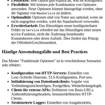
Lesbarkeit:
Jede Option gibt explizit an, was sie konfiguriert.
Flexibilität:
Wir können jede Kombination von Optionen
anwenden. Neue Optionen können hinzugefügt werden, ohne
die Signatur von
zu ändern.
NewService
Optionalität:
Optionen sind von Natur aus optional; wenn sie
nicht angegeben werden, wird der Standardwert verwendet.
Erweiterbarkeit:
Das Hinzufügen neuer konfigurierbarer
Felder zu
erfordert nur das Hinzufügen einer neuen
Service
-Funktion, nicht die Änderung bestehender
WithX
Konstruktoren oder deren Aufrufe. Dies fördert das Prinzip
der Offenheit/Geschlossenheit.
Häufige Anwendungsfälle und Best Practices
Das Muster "Funktionale Optionen" ist in verschiedenen Szenarien
sehr effektiv:
Konfiguration von HTTP-Servern:
Einstellen von
Lese-/Schreib-Timeouts, TLS-Konfiguration, Port usw.
Initialisierung von Datenbankclients:
Angabe von
Verbindungszeichenfolgen, Poolgrößen, Wiederholungslogik.
Clients für externe APIs:
Definieren von Basis-URLs,
Authentifizierungsheadern, benutzerdefinierten HTTP-
Clients.
Strukturierte Logger:
Einstellen von Ausgabezielen,