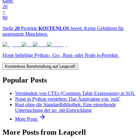
kann:
20
=
$0
Stelle
20
Projekte
KOSTENLOS
bereit. Keine Gebühren für
ungenutzte Maschinen.
Hoste beliebige Python-, Go-, Rust- oder Node.js-Projekte.
Kostenlose Bereitstellung auf Leapcell!
Popular Posts
Verständnis von CTEs (Common Table Expressions) in SQL
None in Python verstehen: Das Äquivalent von `null`
Rust ohne die Standardbibliothek: Eine eingehende
Untersuchung der no_std-Entwicklung
More Posts
More Posts from Leapcell