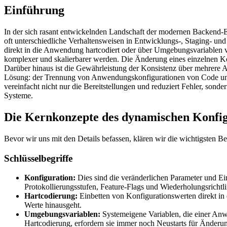
Einführung
In der sich rasant entwickelnden Landschaft der modernen Backend-E
oft unterschiedliche Verhaltensweisen in Entwicklungs-, Staging- u
direkt in die Anwendung hartcodiert oder über Umgebungsvariablen v
komplexer und skalierbarer werden. Die Änderung eines einzelnen Kon
Darüber hinaus ist die Gewährleistung der Konsistenz über mehrere 
Lösung: der Trennung von Anwendungskonfigurationen von Code und 
vereinfacht nicht nur die Bereitstellungen und reduziert Fehler, sond
Systeme.
Die Kernkonzepte des dynamischen Konfi
Bevor wir uns mit den Details befassen, klären wir die wichtigsten Beg
Schlüsselbegriffe
Konfiguration:
Dies sind die veränderlichen Parameter und Ei
Protokollierungsstufen, Feature-Flags und Wiederholungsrichtli
Hartcodierung:
Einbetten von Konfigurationswerten direkt in 
Werte hinausgeht.
Umgebungsvariablen:
Systemeigene Variablen, die einer Anw
Hartcodierung, erfordern sie immer noch Neustarts für Änderu