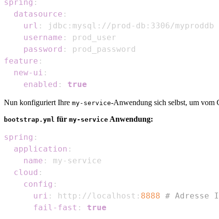
spring
:
datasource
:
url
:
 jdbc
:
mysql
:
//prod
-
db
:
username
:
password
:
feature
:
new-ui
:
enabled
:
true
Nun konfiguriert Ihre
-Anwendung sich selbst, um vom C
my-service
für
Anwendung:
bootstrap.yml
my-service
spring
:
application
:
name
:
 my
-
cloud
:
config
:
uri
:
 http
:
//localhost
:
8888
# Adresse I
fail-fast
:
true