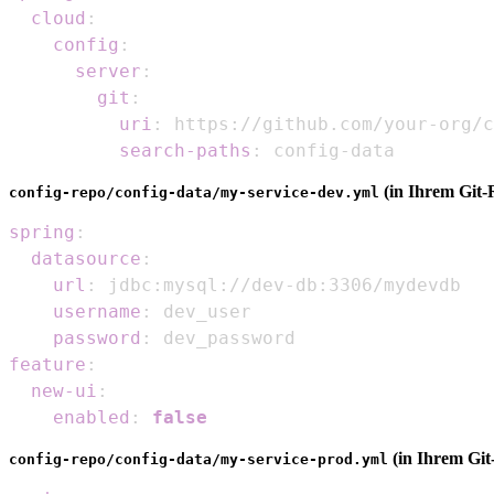
cloud
:
config
:
server
:
git
:
uri
:
 https
:
//github.com/your
-
org/c
search-paths
:
 config
-
data
(in Ihrem Git-
config-repo/config-data/my-service-dev.yml
spring
:
datasource
:
url
:
 jdbc
:
mysql
:
//dev
-
db
:
username
:
password
:
feature
:
new-ui
:
enabled
:
false
(in Ihrem Git
config-repo/config-data/my-service-prod.yml