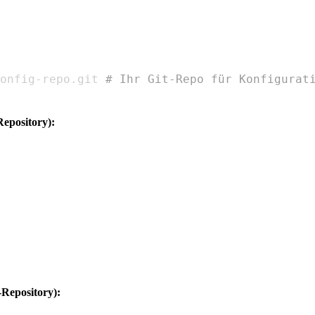
onfig
-
repo.git 
# Ihr Git-Repo für Konfigurat
Repository):
-Repository):