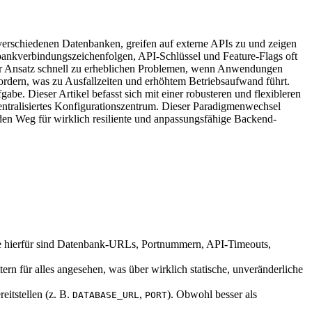
verschiedenen Datenbanken, greifen auf externe APIs zu und zeigen
bankverbindungszeichenfolgen, API-Schlüssel und Feature-Flags oft
eser Ansatz schnell zu erheblichen Problemen, wenn Anwendungen
ordern, was zu Ausfallzeiten und erhöhtem Betriebsaufwand führt.
. Dieser Artikel befasst sich mit einer robusteren und flexibleren
ralisiertes Konfigurationszentrum. Dieser Paradigmenwechsel
t den Weg für wirklich resiliente und anpassungsfähige Backend-
ele hierfür sind Datenbank-URLs, Portnummern, API-Timeouts,
n für alles angesehen, was über wirklich statische, unveränderliche
itstellen (z. B.
,
). Obwohl besser als
DATABASE_URL
PORT