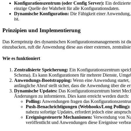
Konfigurationszentrum (oder Config Server):
Ein dedizierte
einzige Quelle der Wahrheit für alle Konfigurationsdaten.
Dynamische Konfiguration:
Die Fähigkeit einer Anwendung, K
ist.
Prinzipien und Implementierung
Das Kernprinzip des dynamischen Konfigurationsmanagements ist die 
einzubacken, ruft die Anwendung diese aus einer externen, zentralisie
Wie es funktioniert
Zentralisierte Speicherung:
Ein Konfigurationszentrum speich
Schema). Es kann Konfigurationen für mehrere Dienste, Umgeb
Anwendungs-Bootstrapping:
Wenn eine Anwendung startet, s
anfängliche Abruf stellt sicher, dass die Anwendung über die er
Dynamische Updates:
Das Konfigurationszentrum bietet Mecha
Änderungen zu informieren. Dies kann erreicht werden durch:
Polling:
Anwendungen fragen das Konfigurationszentrum p
Push-Benachrichtigungen (Webhooks/Long Polling):
nahezu sofortige Updates, erfordert jedoch eine anspruch
Ereignisgesteuerte Mechanismen:
Verwendung von Nach
veröffentlicht und Anwendungen diese Ereignisse verbra