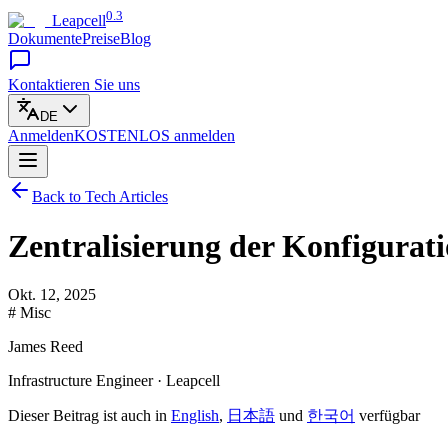
0.3
Leapcell
Dokumente
Preise
Blog
Kontaktieren Sie uns
DE
Anmelden
KOSTENLOS
anmelden
Back to Tech Articles
Zentralisierung der Konfigura
Okt. 12, 2025
# Misc
James Reed
Infrastructure Engineer · Leapcell
Dieser Beitrag ist auch in
English
,
日本語
und
한국어
verfügbar