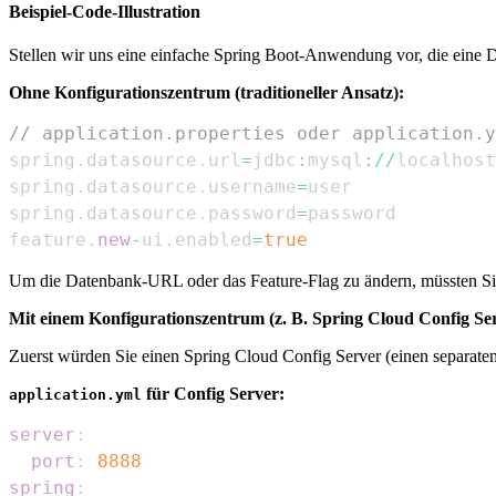
Beispiel-Code-Illustration
Stellen wir uns eine einfache Spring Boot-Anwendung vor, die eine 
Ohne Konfigurationszentrum (traditioneller Ansatz):
// application.properties oder application.y
spring
.
datasource
.
url
=
jdbc
:
mysql
:
/
/
localhost
spring
.
datasource
.
username
=
spring
.
datasource
.
password
=
feature
.
new
-
ui
.
enabled
=
true
Um die Datenbank-URL oder das Feature-Flag zu ändern, müssten Sie
Mit einem Konfigurationszentrum (z. B. Spring Cloud Config Ser
Zuerst würden Sie einen Spring Cloud Config Server (einen separaten 
für Config Server:
application.yml
server
:
port
:
8888
spring
: