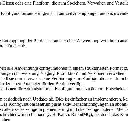
r Dienst oder eine Plattform, die zum Speichern, Verwalten und Verte
onfigurationsänderungen zur Laufzeit zu empfangen und anzuwenden, o
Entkopplung der Betriebsparameter einer Anwendung von ihrem ausführ
rten Quelle ab.
ert alle Anwendungskonfigurationen in einem strukturierten Format (z
ungen (Entwicklung, Staging, Produktion) und Versionen verwalten.
tellt sie normalerweise eine Verbindung zum Konfigurationszentrum he
forderlichen Parameter für den Betrieb verfügt.
nismen für Administratoren, Konfigurationen zu ändern. Entscheidend 
eriodisch nach Updates ab. Dies ist einfacher zu implementieren, kan
Das Konfigurationszentrum pusht aktiv Benachrichtigungen an abonni
svollere serverseitige Implementierung und clientseitige Listener-Mech
richtenwarteschlangen (z. B. Kafka, RabbitMQ), bei denen das Konfi
uchen.