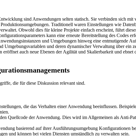
ntwicklung sind Anwendungen selten statisch. Sie verbinden sich mit 
nd Produktionsumgebungen. Traditionell waren Einstellungen wie Daten
erwaltet. Obwohl dies für kleine Projekte einfach erscheint, führt di
figurationsparameters kann eine erneute Bereitstellung des Codes erf
Anwendungsinstanzen und Umgebungen hinweg eine entmutigende Aufgabe
Umgebungsvariablen und deren dynamischer Verwaltung über ein zent
ern eröffnet auch neue Ebenen der Agilität und Skalierbarkeit und ebne
gurationsmanagements
riffe, die für diese Diskussion relevant sind.
nstellungen, die das Verhalten einer Anwendung beeinflussen. Beispi
nien.
den Quellcode der Anwendung. Dies wird im Allgemeinen als Anti-Patter
endung basierend auf ihrer Ausführungsumgebung Konfigurationen bere
ngen und können bei vielen Diensten umständlich zu verwalten sein.