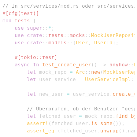
// In src/services/mod.rs oder src/services/
#[cfg(test)]
mod
tests
{
use
super
::
*
;
use
crate
::
tests
::
mocks
::
MockUserReposit
use
crate
::
models
::
{
User
,
UserId
}
;
#[tokio::test]
async
fn
test_create_user
(
)
->
anyhow
::
R
let
 mock_repo 
=
Arc
::
new
(
MockUserRep
let
 user_service 
=
UserServiceImpl
::
let
 new_user 
=
 user_service
.
create_u
// Überprüfen, ob der Benutzer "gesp
let
 fetched_user 
=
 mock_repo
.
find_by
assert!
(
fetched_user
.
is_some
(
)
)
;
assert_eq!
(
fetched_user
.
unwrap
(
)
.
nam