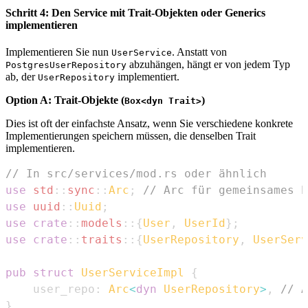
Schritt 4: Den Service mit Trait-Objekten oder Generics
implementieren
Implementieren Sie nun
. Anstatt von
UserService
abzuhängen, hängt er von jedem Typ
PostgresUserRepository
ab, der
implementiert.
UserRepository
Option A: Trait-Objekte (
)
Box<dyn Trait>
Dies ist oft der einfachste Ansatz, wenn Sie verschiedene konkrete
Implementierungen speichern müssen, die denselben Trait
implementieren.
// In src/services/mod.rs oder ähnlich
use
std
::
sync
::
Arc
;
// Arc für gemeinsames E
use
uuid
::
Uuid
;
use
crate
::
models
::
{
User
,
UserId
}
;
use
crate
::
traits
::
{
UserRepository
,
UserServ
pub
struct
UserServiceImpl
{
    user_repo
:
Arc
<
dyn
UserRepository
>
,
// A
}