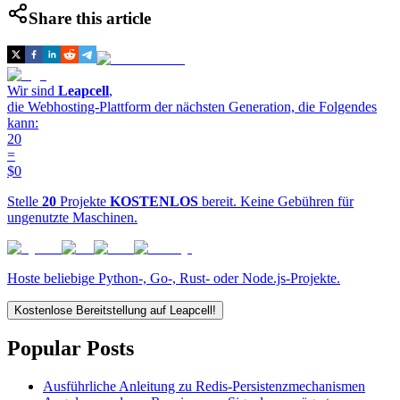
Share this article
Wir sind
Leapcell
,
die Webhosting-Plattform der nächsten Generation, die Folgendes
kann:
20
=
$0
Stelle
20
Projekte
KOSTENLOS
bereit. Keine Gebühren für
ungenutzte Maschinen.
Hoste beliebige Python-, Go-, Rust- oder Node.js-Projekte.
Kostenlose Bereitstellung auf Leapcell!
Popular Posts
Ausführliche Anleitung zu Redis-Persistenzmechanismen