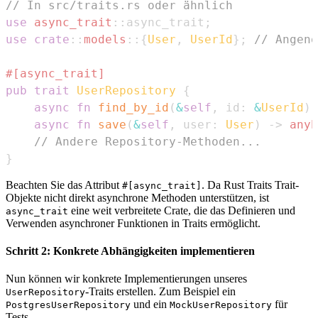
// In src/traits.rs oder ähnlich
use
async_trait
::
async_trait
;
use
crate
::
models
::
{
User
,
UserId
}
;
// Angeno
#[async_trait]
pub
trait
UserRepository
{
async
fn
find_by_id
(
&
self
,
 id
:
&
UserId
)
async
fn
save
(
&
self
,
 user
:
User
)
->
anyh
// Andere Repository-Methoden...
}
Beachten Sie das Attribut
. Da Rust Traits Trait-
#[async_trait]
Objekte nicht direkt asynchrone Methoden unterstützen, ist
eine weit verbreitete Crate, die das Definieren und
async_trait
Verwenden asynchroner Funktionen in Traits ermöglicht.
Schritt 2: Konkrete Abhängigkeiten implementieren
Nun können wir konkrete Implementierungen unseres
-Traits erstellen. Zum Beispiel ein
UserRepository
und ein
für
PostgresUserRepository
MockUserRepository
Tests.