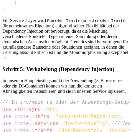
}
}
Für Service-Layer wird
(oder
Box<dyn Trait>
Arc<dyn Trait>
für gemeinsames Eigentum) aufgrund seiner Flexibilität bei der
Dependency Injection oft bevorzugt, da es die Mischung
verschiedener konkreter Typen in einer Sammlung oder deren
dynamischen Austausch ermöglicht. Generics sind hervorragend für
grundlegendere Bausteine oder Situationen geeignet, in denen die
Leistung absolut kritisch ist und die Monomorphisierung akzeptabel
ist.
Schritt 5: Verkabelung (Dependency Injection)
In unserem Haupteinstiegspunkt der Anwendung (z. B.
main.rs
oder ein DI-Container) können wir nun die konkreten
Abhängigkeiten instanziieren und sie in unseren Service injizieren.
// In src/main.rs oder der Anwendungs-Setup 
use
std
::
sync
::
Arc
;
use
crate
::
infra
::
PostgresUserRepository
;
use
crate
::
services
::
UserServiceImpl
;
// Ann
use
crate
::
traits
::
{
UserRepository
,
UserServ