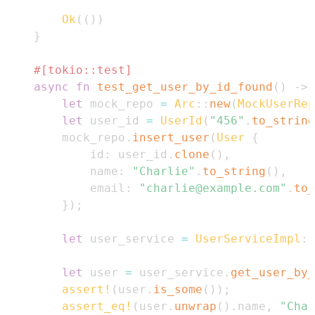
Ok
(
(
)
)
}
#[tokio::test]
async
fn
test_get_user_by_id_found
(
)
->
let
 mock_repo 
=
Arc
::
new
(
MockUserRep
let
 user_id 
=
UserId
(
"456"
.
to_string
        mock_repo
.
insert_user
(
User
{
            id
:
 user_id
.
clone
(
)
,
            name
:
"Charlie"
.
to_string
(
)
,
            email
:
"charlie@example.com"
.
to_
}
)
;
let
 user_service 
=
UserServiceImpl
::
let
 user 
=
 user_service
.
get_user_by_
assert!
(
user
.
is_some
(
)
)
;
assert_eq!
(
user
.
unwrap
(
)
.
name
,
"Char