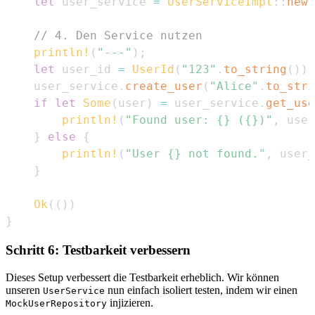
let
 user_service 
=
UserServiceImpl
::
new
(
// 4. Den Service nutzen
println!
(
"---"
)
;
let
 user_id 
=
UserId
(
"123"
.
to_string
(
)
)
;
    user_service
.
create_user
(
"Alice"
.
to_stri
if
let
Some
(
user
)
=
 user_service
.
get_use
println!
(
"Found user: {} ({})"
,
 user
}
else
{
println!
(
"User {} not found."
,
 user_
}
Ok
(
(
)
)
}
Schritt 6: Testbarkeit verbessern
Dieses Setup verbessert die Testbarkeit erheblich. Wir können
unseren
nun einfach isoliert testen, indem wir einen
UserService
injizieren.
MockUserRepository