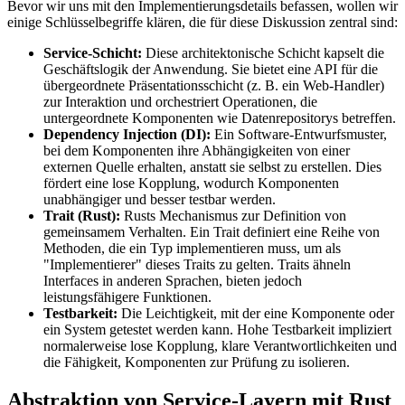
Bevor wir uns mit den Implementierungsdetails befassen, wollen wir
einige Schlüsselbegriffe klären, die für diese Diskussion zentral sind:
Service-Schicht:
Diese architektonische Schicht kapselt die
Geschäftslogik der Anwendung. Sie bietet eine API für die
übergeordnete Präsentationsschicht (z. B. ein Web-Handler)
zur Interaktion und orchestriert Operationen, die
untergeordnete Komponenten wie Datenrepositorys betreffen.
Dependency Injection (DI):
Ein Software-Entwurfsmuster,
bei dem Komponenten ihre Abhängigkeiten von einer
externen Quelle erhalten, anstatt sie selbst zu erstellen. Dies
fördert eine lose Kopplung, wodurch Komponenten
unabhängiger und besser testbar werden.
Trait (Rust):
Rusts Mechanismus zur Definition von
gemeinsamem Verhalten. Ein Trait definiert eine Reihe von
Methoden, die ein Typ implementieren muss, um als
"Implementierer" dieses Traits zu gelten. Traits ähneln
Interfaces in anderen Sprachen, bieten jedoch
leistungsfähigere Funktionen.
Testbarkeit:
Die Leichtigkeit, mit der eine Komponente oder
ein System getestet werden kann. Hohe Testbarkeit impliziert
normalerweise lose Kopplung, klare Verantwortlichkeiten und
die Fähigkeit, Komponenten zur Prüfung zu isolieren.
Abstraktion von Service-Layern mit Rust