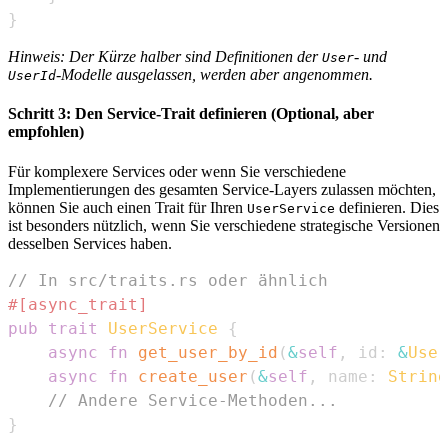
}
Hinweis: Der Kürze halber sind Definitionen der
- und
User
-Modelle ausgelassen, werden aber angenommen.
UserId
Schritt 3: Den Service-Trait definieren (Optional, aber
empfohlen)
Für komplexere Services oder wenn Sie verschiedene
Implementierungen des gesamten Service-Layers zulassen möchten,
können Sie auch einen Trait für Ihren
definieren. Dies
UserService
ist besonders nützlich, wenn Sie verschiedene strategische Versionen
desselben Services haben.
// In src/traits.rs oder ähnlich
#[async_trait]
pub
trait
UserService
{
async
fn
get_user_by_id
(
&
self
,
 id
:
&
User
async
fn
create_user
(
&
self
,
 name
:
String
// Andere Service-Methoden...
}