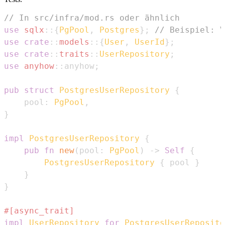
// In src/infra/mod.rs oder ähnlich
use
sqlx
::
{
PgPool
,
Postgres
}
;
// Beispiel: V
use
crate
::
models
::
{
User
,
UserId
}
;
use
crate
::
traits
::
UserRepository
;
use
anyhow
::
anyhow
;
pub
struct
PostgresUserRepository
{
    pool
:
PgPool
,
}
impl
PostgresUserRepository
{
pub
fn
new
(
pool
:
PgPool
)
->
Self
{
PostgresUserRepository
{
 pool 
}
}
}
#[async_trait]
impl
UserRepository
for
PostgresUserReposito