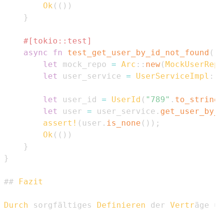
Ok
(
(
)
)
}
#[tokio::test]
async
fn
test_get_user_by_id_not_found
(
)
let
 mock_repo 
=
Arc
::
new
(
MockUserRep
let
 user_service 
=
UserServiceImpl
::
let
 user_id 
=
UserId
(
"789"
.
to_string
let
 user 
=
 user_service
.
get_user_by_
assert!
(
user
.
is_none
(
)
)
;
Ok
(
(
)
)
}
}
## 
Fazit
Durch
 sorgfältiges 
Definieren
 der 
Vertr
äge u