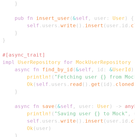
}
pub
fn
insert_user
(
&
self
,
 user
:
User
)
{
self
.
users
.
write
(
)
.
insert
(
user
.
id
.
cl
}
}
#[async_trait]
impl
UserRepository
for
MockUserRepository
{
async
fn
find_by_id
(
&
self
,
 id
:
&
UserId
)
println!
(
"Fetching user {} from Mock
Ok
(
self
.
users
.
read
(
)
.
get
(
id
)
.
cloned
(
}
async
fn
save
(
&
self
,
 user
:
User
)
->
anyh
println!
(
"Saving user {} to Mock"
,
 u
self
.
users
.
write
(
)
.
insert
(
user
.
id
.
cl
Ok
(
user
)
}