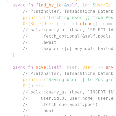
async
fn
find_by_id
(
&
self
,
 id
:
&
UserId
)
// Platzhalter: Tatsächliche Datenba
println!
(
"Fetching user {} from Post
Ok
(
Some
(
User
{
 id
:
 id
.
clone
(
)
,
 name
:
// sqlx::query_as!(User, "SELECT id,
//     .fetch_optional(&self.pool)
//     .await
//     .map_err(|e| anyhow!("Failed 
}
async
fn
save
(
&
self
,
 user
:
User
)
->
anyh
// Platzhalter: Tatsächliche Datenba
println!
(
"Saving user {} to PostgreS
Ok
(
user
)
// sqlx::query_as!(User, "INSERT INT
//     user.id.0, user.name, user.em
//     .fetch_one(&self.pool)
//     .await