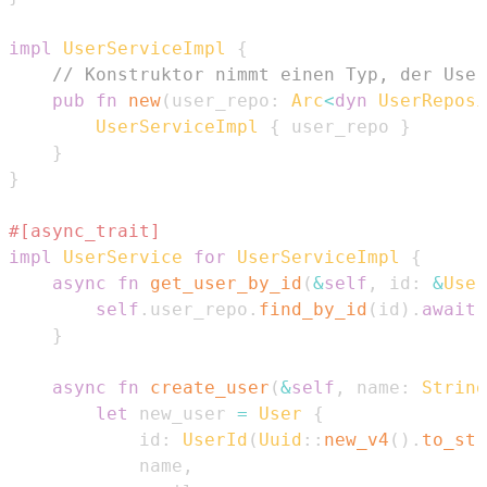
impl
UserServiceImpl
{
// Konstruktor nimmt einen Typ, der User
pub
fn
new
(
user_repo
:
Arc
<
dyn
UserReposi
UserServiceImpl
{
 user_repo 
}
}
}
#[async_trait]
impl
UserService
for
UserServiceImpl
{
async
fn
get_user_by_id
(
&
self
,
 id
:
&
User
self
.
user_repo
.
find_by_id
(
id
)
.
await
}
async
fn
create_user
(
&
self
,
 name
:
String
let
 new_user 
=
User
{
            id
:
UserId
(
Uuid
::
new_v4
(
)
.
to_str
            name
,