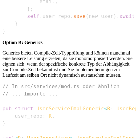
            email
,
}
;
self
.
user_repo
.
save
(
new_user
)
.
await
}
}
Option B: Generics
Generics bieten Compile-Zeit-Typprüfung und können manchmal
eine bessere Leistung erzielen, da sie monomorphisiert werden. Sie
eignen sich, wenn der spezifische konkrete Typ der Abhängigkeit
zur Compile-Zeit bekannt ist und Sie Implementierungen zur
Laufzeit am selben Ort nicht dynamisch austauschen müssen.
// In src/services/mod.rs oder ähnlich
// ... Importe ...
pub
struct
UserServiceImplGeneric
<
R
:
UserRep
    user_repo
:
R
,
}