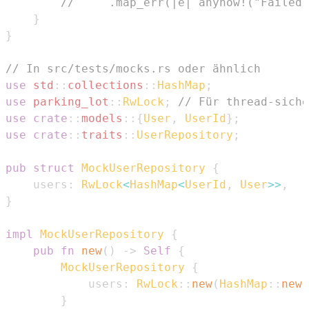
//     .map_err(|e| anyhow!("Failed 
}
}
// In src/tests/mocks.rs oder ähnlich
use
std
::
collections
::
HashMap
;
use
parking_lot
::
RwLock
;
// Für thread-siche
use
crate
::
models
::
{
User
,
UserId
}
;
use
crate
::
traits
::
UserRepository
;
pub
struct
MockUserRepository
{
    users
:
RwLock
<
HashMap
<
UserId
,
User
>>
,
}
impl
MockUserRepository
{
pub
fn
new
(
)
->
Self
{
MockUserRepository
{
            users
:
RwLock
::
new
(
HashMap
::
new
(
}