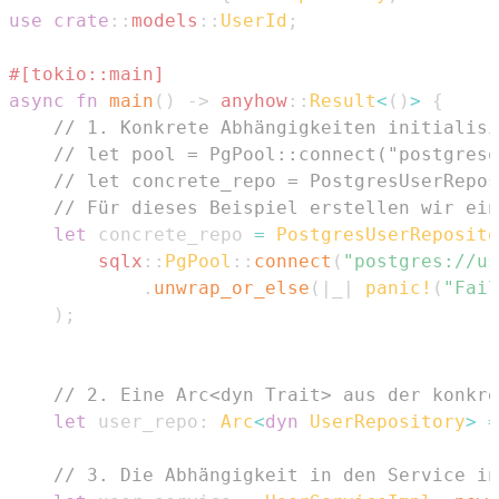
use
crate
::
models
::
UserId
;
#[tokio::main]
async
fn
main
(
)
->
anyhow
::
Result
<
(
)
>
{
// 1. Konkrete Abhängigkeiten initialisi
// let pool = PgPool::connect("postgresq
// let concrete_repo = PostgresUserRepos
// Für dieses Beispiel erstellen wir ein
let
 concrete_repo 
=
PostgresUserReposito
sqlx
::
PgPool
::
connect
(
"postgres://us
.
unwrap_or_else
(
|
_
|
panic!
(
"Fail
)
;
// 2. Eine Arc<dyn Trait> aus der konkre
let
 user_repo
:
Arc
<
dyn
UserRepository
>
=
// 3. Die Abhängigkeit in den Service in