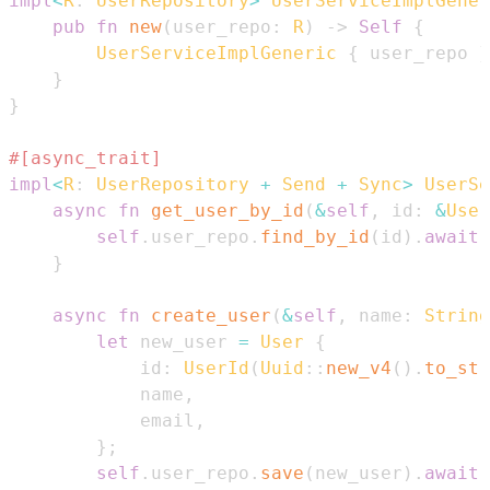
impl
<
R
:
UserRepository
>
UserServiceImplGener
pub
fn
new
(
user_repo
:
R
)
->
Self
{
UserServiceImplGeneric
{
 user_repo 
}
}
}
#[async_trait]
impl
<
R
:
UserRepository
+
Send
+
Sync
>
UserSe
async
fn
get_user_by_id
(
&
self
,
 id
:
&
User
self
.
user_repo
.
find_by_id
(
id
)
.
await
}
async
fn
create_user
(
&
self
,
 name
:
String
let
 new_user 
=
User
{
            id
:
UserId
(
Uuid
::
new_v4
(
)
.
to_str
            name
,
            email
,
}
;
self
.
user_repo
.
save
(
new_user
)
.
await