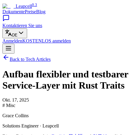
0.3
Leapcell
Dokumente
Preise
Blog
Kontaktieren Sie uns
DE
Anmelden
KOSTENLOS
anmelden
Back to Tech Articles
Aufbau flexibler und testbarer
Service-Layer mit Rust Traits
Okt. 17, 2025
# Misc
Grace Collins
Solutions Engineer · Leapcell