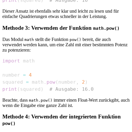
print
(
squared
)
# Ausgabe: 16
Dieser Ansatz ist ebenfalls sehr klar und leicht zu lesen und für
einfache Quadrierungen etwas schneller in der Leistung.
Methode 3: Verwenden der Funktion
math.pow()
Das Modul
stellt die Funktion
bereit, die auch
math
pow()
verwendet werden kann, um eine Zahl mit einer bestimmten Potenz
zu potenzieren:
import
number 
=
4
squared 
=
 math
.
pow
(
number
,
2
)
print
(
squared
)
# Ausgabe: 16.0
Beachte, dass
immer einen Float-Wert zurückgibt, auch
math.pow()
wenn die Eingabe eine ganze Zahl ist.
Methode 4: Verwenden der integrierten Funktion
pow()