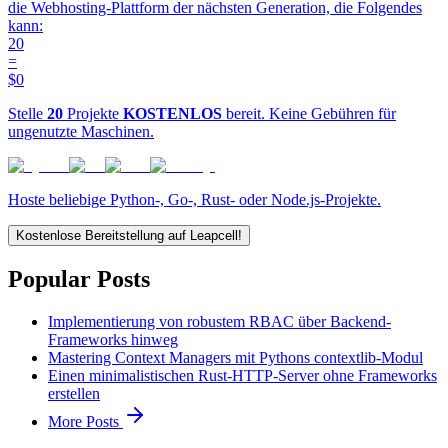
die Webhosting-Plattform der nächsten Generation, die Folgendes
kann:
20
=
$0
Stelle
20
Projekte
KOSTENLOS
bereit. Keine Gebühren für
ungenutzte Maschinen.
Hoste beliebige Python-, Go-, Rust- oder Node.js-Projekte.
Kostenlose Bereitstellung auf Leapcell!
Popular Posts
Implementierung von robustem RBAC über Backend-
Frameworks hinweg
Mastering Context Managers mit Pythons contextlib-Modul
Einen minimalistischen Rust-HTTP-Server ohne Frameworks
erstellen
More Posts