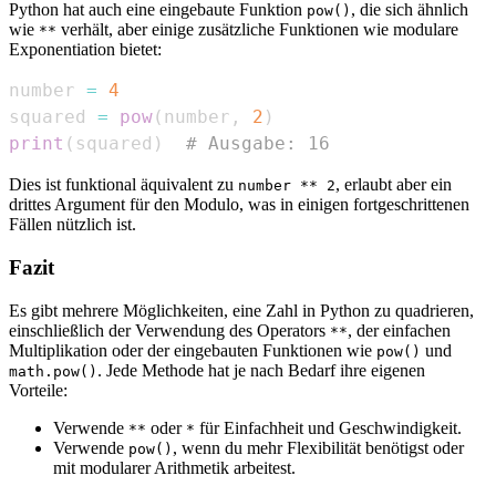
Python hat auch eine eingebaute Funktion
, die sich ähnlich
pow()
wie
verhält, aber einige zusätzliche Funktionen wie modulare
**
Exponentiation bietet:
number 
=
4
squared 
=
pow
(
number
,
2
)
print
(
squared
)
# Ausgabe: 16
Dies ist funktional äquivalent zu
, erlaubt aber ein
number ** 2
drittes Argument für den Modulo, was in einigen fortgeschrittenen
Fällen nützlich ist.
Fazit
Es gibt mehrere Möglichkeiten, eine Zahl in Python zu quadrieren,
einschließlich der Verwendung des Operators
, der einfachen
**
Multiplikation oder der eingebauten Funktionen wie
und
pow()
. Jede Methode hat je nach Bedarf ihre eigenen
math.pow()
Vorteile:
Verwende
oder
für Einfachheit und Geschwindigkeit.
**
*
Verwende
, wenn du mehr Flexibilität benötigst oder
pow()
mit modularer Arithmetik arbeitest.