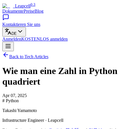
0.3
Leapcell
Dokumente
Preise
Blog
Kontaktieren Sie uns
DE
Anmelden
KOSTENLOS
anmelden
Back to Tech Articles
Wie man eine Zahl in Python
quadriert
Apr 07, 2025
# Python
Takashi Yamamoto
Infrastructure Engineer · Leapcell