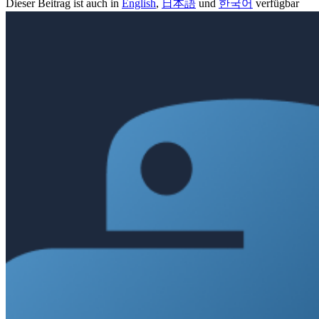
Dieser Beitrag ist auch in
English
,
日本語
und
한국어
verfügbar