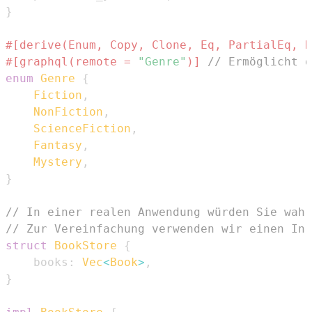
}
#[derive(Enum, Copy, Clone, Eq, PartialEq, D
#[graphql(remote = 
"Genre"
)]
// Ermöglicht d
enum
Genre
{
Fiction
,
NonFiction
,
ScienceFiction
,
Fantasy
,
Mystery
,
}
// In einer realen Anwendung würden Sie wahr
// Zur Vereinfachung verwenden wir einen In-
struct
BookStore
{
    books
:
Vec
<
Book
>
,
}