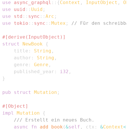
use
async_graphql
::
{
Context
,
InputObject
,
Ob
use
uuid
::
Uuid
;
use
std
::
sync
::
Arc
;
use
tokio
::
sync
::
Mutex
;
// Für den schreibba
#[derive(InputObject)]
struct
NewBook
{
    title
:
String
,
    author
:
String
,
    genre
:
Genre
,
    published_year
:
i32
,
}
pub
struct
Mutation
;
#[Object]
impl
Mutation
{
/// Erstellt ein neues Buch.
async
fn
add_book
(
&
self
,
 ctx
:
&
Context
<
'