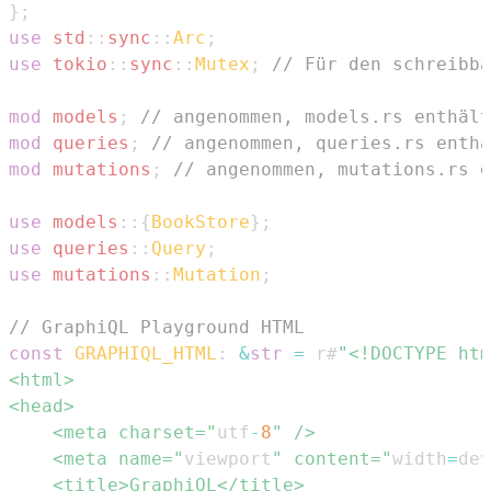
}
;
use
std
::
sync
::
Arc
;
use
tokio
::
sync
::
Mutex
;
// Für den schreibba
mod
models
;
// angenommen, models.rs enthält
mod
queries
;
// angenommen, queries.rs enth
mod
mutations
;
// angenommen, mutations.rs e
use
models
::
{
BookStore
}
;
use
queries
::
Query
;
use
mutations
::
Mutation
;
// GraphiQL Playground HTML
const
GRAPHIQL_HTML
:
&
str
=
 r#
    <meta charset="
utf
-
8
    <meta name="
viewport
" content="
width
=
dev