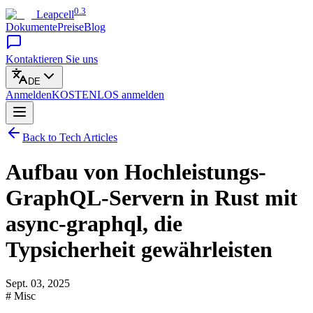
0.3
Leapcell
Dokumente
Preise
Blog
Kontaktieren Sie uns
DE
Anmelden
KOSTENLOS
anmelden
Back to Tech Articles
Aufbau von Hochleistungs-
GraphQL-Servern in Rust mit
async-graphql, die
Typsicherheit gewährleisten
Sept. 03, 2025
# Misc