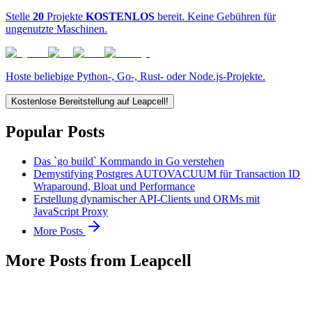
Stelle
20
Projekte
KOSTENLOS
bereit. Keine Gebühren für
ungenutzte Maschinen.
Hoste beliebige Python-, Go-, Rust- oder Node.js-Projekte.
Kostenlose Bereitstellung auf Leapcell!
Popular Posts
Das `go build` Kommando in Go verstehen
Demystifying Postgres AUTOVACUUM für Transaction ID
Wraparound, Bloat und Performance
Erstellung dynamischer API-Clients und ORMs mit
JavaScript Proxy
More Posts
More Posts from Leapcell