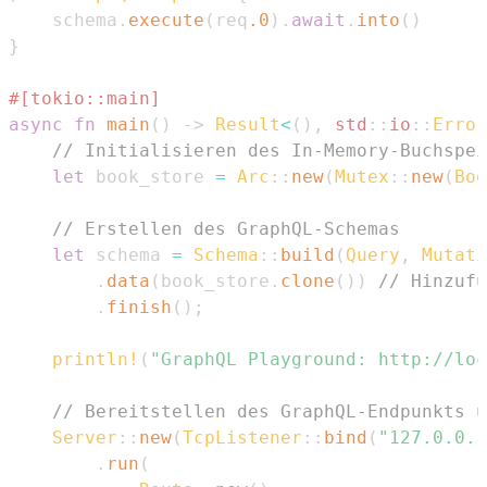
    schema
.
execute
(
req
.0
)
.
await
.
into
(
)
}
#[tokio::main]
async
fn
main
(
)
->
Result
<
(
)
,
std
::
io
::
Error
// Initialisieren des In-Memory-Buchspei
let
 book_store 
=
Arc
::
new
(
Mutex
::
new
(
Boo
// Erstellen des GraphQL-Schemas
let
 schema 
=
Schema
::
build
(
Query
,
Mutati
.
data
(
book_store
.
clone
(
)
)
// Hinzufü
.
finish
(
)
;
println!
(
"GraphQL Playground: http://lo
// Bereitstellen des GraphQL-Endpunkts u
Server
::
new
(
TcpListener
::
bind
(
"127.0.0.1
.
run
(