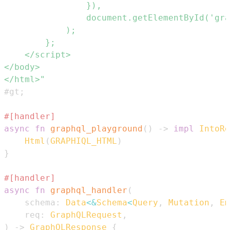
</html>"
#gt
;
#[handler]
async
fn
graphql_playground
(
)
->
impl
IntoRe
Html
(
GRAPHIQL_HTML
)
}
#[handler]
async
fn
graphql_handler
(
    schema
:
Data
<
&
Schema
<
Query
,
Mutation
,
Em
    req
:
GraphQLRequest
,
)
->
GraphQLResponse
{