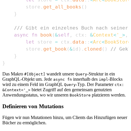
        store
.
get_all_books
(
)
}
/// Gibt ein einzelnes Buch nach seiner 
async
fn
book
(
&
self
,
 ctx
:
&
Context
<
'_
>
,
 
let
 store 
=
 ctx
.
data
::
<
Arc
<
BookStore
        store
.
get_book
(
&
id
)
.
cloned
(
)
// Gekl
}
}
Das Makro
wandelt unsere
-Struktur in ein
#[Object]
Query
GraphQL-Objekt um. Jede
innerhalb des
-Blocks
async fn
impl
wird zu einem Feld im GraphQL
-Typ. Der Parameter
Query
ctx:
bietet Zugriff auf den gemeinsam genutzten
&Context<'_>
Anwendungsstatus, wo wir unseren
platzieren werden.
BookStore
Definieren von Mutations
Fügen wir nun Mutationen hinzu, um Clients das Hinzufügen neuer
Bücher zu ermöglichen.