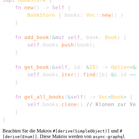
impl
BookStore
{
fn
new
(
)
->
Self
{
BookStore
{
 books
:
Vec
::
new
(
)
}
}
fn
add_book
(
&
mut
self
,
 book
:
Book
)
{
self
.
books
.
push
(
book
)
;
}
fn
get_book
(
&
self
,
 id
:
&
ID
)
->
Option
<
&
B
self
.
books
.
iter
(
)
.
find
(
|
b
|
&
b
.
id 
==
 
}
fn
get_all_books
(
&
self
)
->
Vec
<
Book
>
{
self
.
books
.
clone
(
)
// Klonen zur Ver
}
}
Beachten Sie die Makros
und
#[derive(SimpleObject)]
#
. Diese Makros werden von
[derive(Enum)]
async-graphql