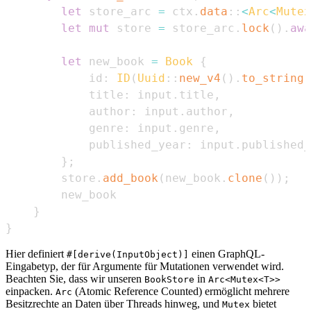
let
 store_arc 
=
 ctx
.
data
::
<
Arc
<
Mutex
let
mut
 store 
=
 store_arc
.
lock
(
)
.
awa
let
 new_book 
=
Book
{
            id
:
ID
(
Uuid
::
new_v4
(
)
.
to_string
(
            title
:
 input
.
title
,
            author
:
 input
.
author
,
            genre
:
 input
.
genre
,
            published_year
:
 input
.
published_
}
;
        store
.
add_book
(
new_book
.
clone
(
)
)
;
}
}
Hier definiert
einen GraphQL-
#[derive(InputObject)]
Eingabetyp, der für Argumente für Mutationen verwendet wird.
Beachten Sie, dass wir unseren
in
BookStore
Arc<Mutex<T>>
einpacken.
(Atomic Reference Counted) ermöglicht mehrere
Arc
Besitzrechte an Daten über Threads hinweg, und
bietet
Mutex