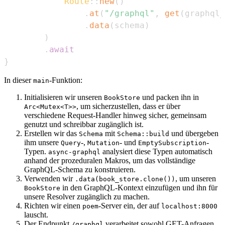
Route
::
new
(
)
.
at
(
"/graphql"
,
get
(
graphql_
.
data
(
schema
)
)
.
await
}
In dieser
-Funktion:
main
Initialisieren wir unseren
und packen ihn in
BookStore
, um sicherzustellen, dass er über
Arc<Mutex<T>>
verschiedene Request-Handler hinweg sicher, gemeinsam
genutzt und schreibbar zugänglich ist.
Erstellen wir das
mit
und übergeben
Schema
Schema::build
ihm unsere
-,
- und
-
Query
Mutation
EmptySubscription
Typen.
analysiert diese Typen automatisch
async-graphql
anhand der prozeduralen Makros, um das vollständige
GraphQL-Schema zu konstruieren.
Verwenden wir
, um unseren
.data(book_store.clone())
in den GraphQL-Kontext einzufügen und ihn für
BookStore
unsere Resolver zugänglich zu machen.
Richten wir einen
-Server ein, der auf
poem
localhost:8000
lauscht.
Der Endpunkt
verarbeitet sowohl GET-Anfragen
/graphql