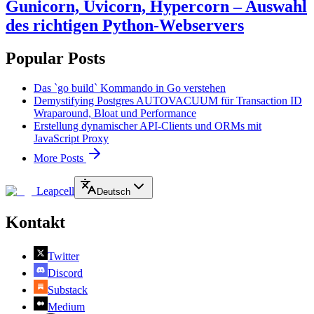
Gunicorn, Uvicorn, Hypercorn – Auswahl
des richtigen Python-Webservers
Popular Posts
Das `go build` Kommando in Go verstehen
Demystifying Postgres AUTOVACUUM für Transaction ID
Wraparound, Bloat und Performance
Erstellung dynamischer API-Clients und ORMs mit
JavaScript Proxy
More Posts
Leapcell
Deutsch
Kontakt
Twitter
Discord
Substack
Medium