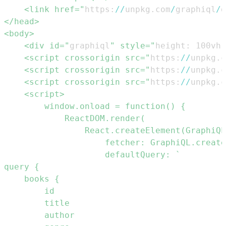
    <link href="
https
:
/
/
unpkg
.
com
/
graphiql
/
g
    <div id="
graphiql
" style="
height
:
 100vh
;
    <script crossorigin src="
https
:
/
/
unpkg
.
c
    <script crossorigin src="
https
:
/
/
unpkg
.
c
    <script crossorigin src="
https
:
/
/
unpkg
.
c
                    fetcher: GraphiQL.create