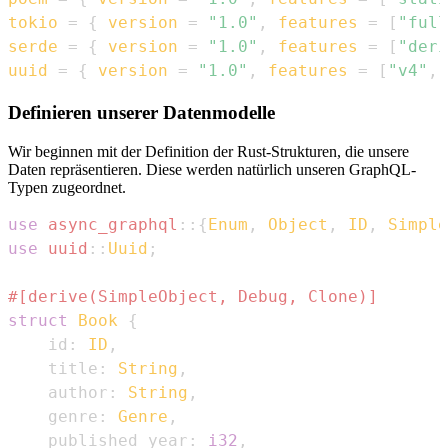
tokio
=
{
version
=
"1.0"
,
features
=
[
"full
serde
=
{
version
=
"1.0"
,
features
=
[
"deri
uuid
=
{
version
=
"1.0"
,
features
=
[
"v4"
,
Definieren unserer Datenmodelle
Wir beginnen mit der Definition der Rust-Strukturen, die unsere
Daten repräsentieren. Diese werden natürlich unseren GraphQL-
Typen zugeordnet.
use
async_graphql
::
{
Enum
,
Object
,
ID
,
Simple
use
uuid
::
Uuid
;
#[derive(SimpleObject, Debug, Clone)]
struct
Book
{
    id
:
ID
,
    title
:
String
,
    author
:
String
,
    genre
:
Genre
,
    published_year
:
i32
,