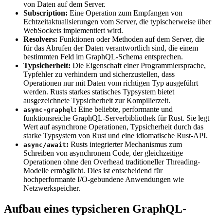
von Daten auf dem Server.
Subscription:
Eine Operation zum Empfangen von
Echtzeitaktualisierungen vom Server, die typischerweise über
WebSockets implementiert wird.
Resolvers:
Funktionen oder Methoden auf dem Server, die
für das Abrufen der Daten verantwortlich sind, die einem
bestimmten Feld im GraphQL-Schema entsprechen.
Typsicherheit:
Die Eigenschaft einer Programmiersprache,
Typfehler zu verhindern und sicherzustellen, dass
Operationen nur mit Daten vom richtigen Typ ausgeführt
werden. Rusts starkes statisches Typsystem bietet
ausgezeichnete Typsicherheit zur Kompilierzeit.
:
Eine beliebte, performante und
async-graphql
funktionsreiche GraphQL-Serverbibliothek für Rust. Sie legt
Wert auf asynchrone Operationen, Typsicherheit durch das
starke Typsystem von Rust und eine idiomatische Rust-API.
:
Rusts integrierter Mechanismus zum
async/await
Schreiben von asynchronem Code, der gleichzeitige
Operationen ohne den Overhead traditioneller Threading-
Modelle ermöglicht. Dies ist entscheidend für
hochperformante I/O-gebundene Anwendungen wie
Netzwerkspeicher.
Aufbau eines typsicheren GraphQL-