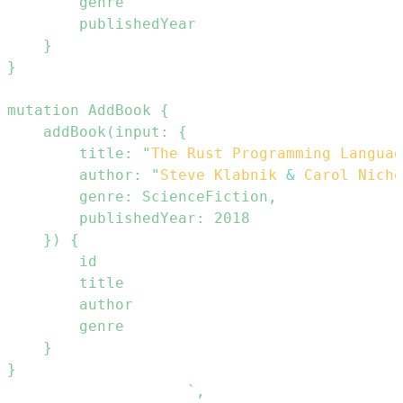
        title: "
The
Rust
Programming
Languag
        author: "
Steve
Klabnik
&
Carol
Nicho