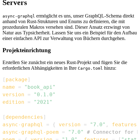
Servers
ermöglicht es uns, unser GraphQL-Schema direkt
async-graphql
anhand von Rust-Strukturen und Enums zu definieren, die mit
prozeduralen Makros versehen sind. Dieser Ansatz erzwingt von
Natur aus Typsicherheit. Lassen Sie uns ein Beispiel für den Aufbau
einer einfachen API zur Verwaltung von Büchern durchgehen.
Projekteinrichtung
Erstellen Sie zunächst ein neues Rust-Projekt und fügen Sie die
erforderlichen Abhängigkeiten in Ihre
hinzu:
Cargo.toml
[
package
]
name
=
"book_api"
version
=
"0.1.0"
edition
=
"2021"
[
dependencies
]
async-graphql
=
{
version
=
"7.0"
,
features
async-graphql-poem
=
"7.0"
# Connector for P
poem
=
{
version
=
"1.0"
,
features
=
[
"stati