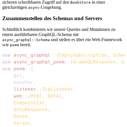
sicheren schreibbaren Zugriff auf den
in einer
BookStore
gleichzeitigen
-Umgebung.
async
Zusammenstellen des Schemas und Servers
Schließlich kombinieren wir unsere Queries und Mutationen zu
einem ausführbaren GraphQL-Schema mit
und stellen es über ein Web-Framework
async_graphql::Schema
wie
bereit.
poem
use
async_graphql
::
{
EmptySubscription
,
Schem
use
async_graphql_poem
::
{
GraphQLResponse
,
Gr
use
poem
::
{
    get
,
    handler
,
listener
::
TcpListener
,
web
::
{
Html
,
Data
}
,
EndpointExt
,
IntoResponse
,
Route
,
Server
,