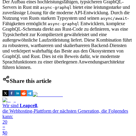
Der Aufbau eines hochleistungsfähigen, typsicheren GraphQL-
Servers in Rust mit
bietet eine leistungsstarke und
async-graphql
zuverlässige Lösung für die moderne API-Entwicklung. Durch die
Nutzung von Rusts starkem Typsystem und seinen
-
async/await
Fähigkeiten ermöglicht
Entwicklern, komplexe
async-graphql
GraphQL-Schemata direkt aus Rust-Code zu definieren, was eine
Typsicherheit zur Kompilierzeit gewährleistet und eine
außergewöhnliche Laufzeitleistung liefert. Diese Kombination führt
zu robusteren, wartbareren und skalierbareren Backend-Diensten
und verkörpert wahrhaftig das Beste aus den Ökosystemen von
GraphQL und Rust. Dies ist ein Beweis dafür, wie modernste
Sprachfunktionen zu einer überlegenen Anwendungsarchitektur
führen können.
Share this article
Wir sind
Leapcell
,
die Webhosting-Plattform der nächsten Generation, die Folgendes
kann:
20
=
$0