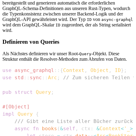
bereitgestellt und generieren automatisch die erforderlichen
GraphQL-Schema-Definitionen aus unseren Rust-Typen, wodurch
die Typenkonsistenz zwischen unserer Backend-Logik und der
GraphQL-API gewährleistet wird. Der Typ
von
ID
async-graphql
wird dem GraphQL-Skalar
zugeordnet, der als String serialisiert
ID
wird.
Definieren von Queries
Als Nächstes definieren wir unser Root-
-Objekt. Diese
Query
Struktur enthält die Resolver-Methoden zum Abrufen von Daten.
use
async_graphql
::
{
Context
,
Object
,
ID
}
;
use
std
::
sync
::
Arc
;
// Zum sicheren Teilen v
pub
struct
Query
;
#[Object]
impl
Query
{
/// Gibt eine Liste aller Bücher zurück.
async
fn
books
(
&
self
,
 ctx
:
&
Context
<
'_
>
)
let
 store 
=
 ctx
.
data
::
<
Arc
<
BookStore