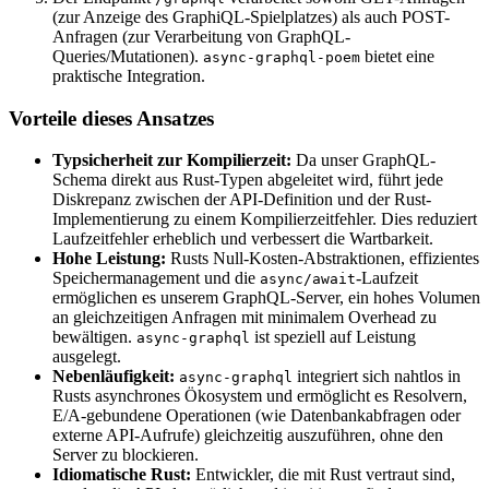
(zur Anzeige des GraphiQL-Spielplatzes) als auch POST-
Anfragen (zur Verarbeitung von GraphQL-
Queries/Mutationen).
bietet eine
async-graphql-poem
praktische Integration.
Vorteile dieses Ansatzes
Typsicherheit zur Kompilierzeit:
Da unser GraphQL-
Schema direkt aus Rust-Typen abgeleitet wird, führt jede
Diskrepanz zwischen der API-Definition und der Rust-
Implementierung zu einem Kompilierzeitfehler. Dies reduziert
Laufzeitfehler erheblich und verbessert die Wartbarkeit.
Hohe Leistung:
Rusts Null-Kosten-Abstraktionen, effizientes
Speichermanagement und die
-Laufzeit
async/await
ermöglichen es unserem GraphQL-Server, ein hohes Volumen
an gleichzeitigen Anfragen mit minimalem Overhead zu
bewältigen.
ist speziell auf Leistung
async-graphql
ausgelegt.
Nebenläufigkeit:
integriert sich nahtlos in
async-graphql
Rusts asynchrones Ökosystem und ermöglicht es Resolvern,
E/A-gebundene Operationen (wie Datenbankabfragen oder
externe API-Aufrufe) gleichzeitig auszuführen, ohne den
Server zu blockieren.
Idiomatische Rust:
Entwickler, die mit Rust vertraut sind,