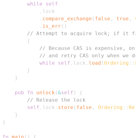
while
self
.
.
compare_exchange
(
false
,
true
,
O
.
is_err
(
)
// Attempt to acquire lock; if it fa
{
// Because CAS is expensive, on 
// and retry CAS only when we de
while
self
.
lock
.
load
(
Ordering
::
R
}
}
pub
fn
unlock
(
&
self
)
{
// Release the lock
self
.
lock
.
store
(
false
,
Ordering
::
Rel
}
}
fn
main
(
)
{