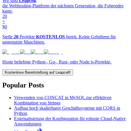
Wir sind
Leapcell
,
die Webhosting-Plattform der nächsten Generation, die Folgendes
kann:
20
=
$0
Stelle
20
Projekte
KOSTENLOS
bereit. Keine Gebühren für
ungenutzte Maschinen.
Hoste beliebige Python-, Go-, Rust- oder Node.js-Projekte.
Kostenlose Bereitstellung auf Leapcell!
Popular Posts
Verwenden von CONCAT in MySQL zur effektiven
Kombination von Strings
Aufbau hoch skalierbarer Geschäftssysteme mit CQRS in
Python
Externalisierung der Konfiguration für robuste Cloud-Native
Anwendungen