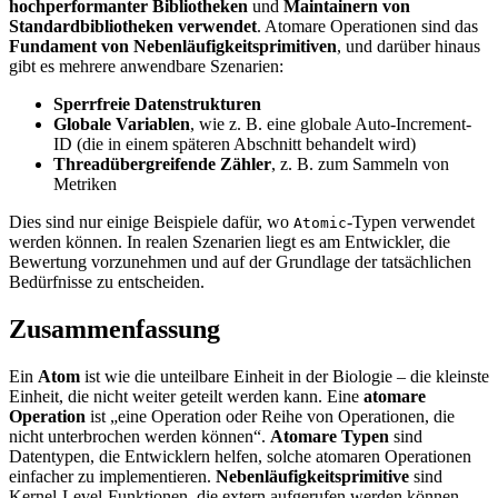
hochperformanter Bibliotheken
und
Maintainern von
Standardbibliotheken verwendet
. Atomare Operationen sind das
Fundament von Nebenläufigkeitsprimitiven
, und darüber hinaus
gibt es mehrere anwendbare Szenarien:
Sperrfreie Datenstrukturen
Globale Variablen
, wie z. B. eine globale Auto-Increment-
ID (die in einem späteren Abschnitt behandelt wird)
Threadübergreifende Zähler
, z. B. zum Sammeln von
Metriken
Dies sind nur einige Beispiele dafür, wo
-Typen verwendet
Atomic
werden können. In realen Szenarien liegt es am Entwickler, die
Bewertung vorzunehmen und auf der Grundlage der tatsächlichen
Bedürfnisse zu entscheiden.
Zusammenfassung
Ein
Atom
ist wie die unteilbare Einheit in der Biologie – die kleinste
Einheit, die nicht weiter geteilt werden kann. Eine
atomare
Operation
ist „eine Operation oder Reihe von Operationen, die
nicht unterbrochen werden können“.
Atomare Typen
sind
Datentypen, die Entwicklern helfen, solche atomaren Operationen
einfacher zu implementieren.
Nebenläufigkeitsprimitive
sind
Kernel-Level-Funktionen, die extern aufgerufen werden können,