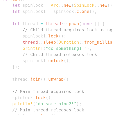
let
 spinlock 
=
Arc
::
new
(
SpinLock
::
new
(
)
)
let
 spinlock1 
=
 spinlock
.
clone
(
)
;
let
 thread 
=
thread
::
spawn
(
move
|
|
{
// Child thread acquires lock using 
        spinlock1
.
lock
(
)
;
thread
::
sleep
(
Duration
::
from_millis
(
println!
(
"do something1!"
)
;
// Child thread releases lock
        spinlock1
.
unlock
(
)
;
}
)
;
    thread
.
join
(
)
.
unwrap
(
)
;
// Main thread acquires lock
    spinlock
.
lock
(
)
;
println!
(
"do something2!"
)
;
// Main thread releases lock