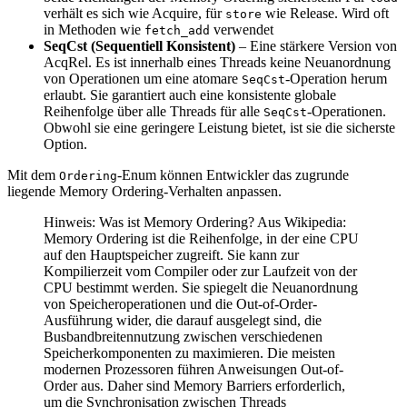
verhält es sich wie Acquire, für
wie Release. Wird oft
store
in Methoden wie
verwendet
fetch_add
SeqCst (Sequentiell Konsistent)
– Eine stärkere Version von
AcqRel. Es ist innerhalb eines Threads keine Neuanordnung
von Operationen um eine atomare
-Operation herum
SeqCst
erlaubt. Sie garantiert auch eine konsistente globale
Reihenfolge über alle Threads für alle
-Operationen.
SeqCst
Obwohl sie eine geringere Leistung bietet, ist sie die sicherste
Option.
Mit dem
-Enum können Entwickler das zugrunde
Ordering
liegende Memory Ordering-Verhalten anpassen.
Hinweis: Was ist Memory Ordering? Aus Wikipedia:
Memory Ordering ist die Reihenfolge, in der eine CPU
auf den Hauptspeicher zugreift. Sie kann zur
Kompilierzeit vom Compiler oder zur Laufzeit von der
CPU bestimmt werden. Sie spiegelt die Neuanordnung
von Speicheroperationen und die Out-of-Order-
Ausführung wider, die darauf ausgelegt sind, die
Busbandbreitennutzung zwischen verschiedenen
Speicherkomponenten zu maximieren. Die meisten
modernen Prozessoren führen Anweisungen Out-of-
Order aus. Daher sind Memory Barriers erforderlich,
um die Synchronisation zwischen Threads