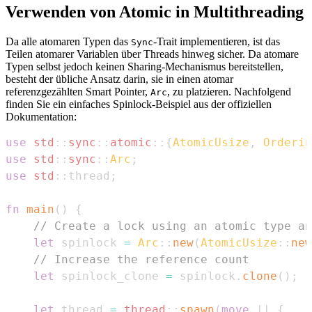
Verwenden von Atomic in Multithreading
Da alle atomaren Typen das
-Trait implementieren, ist das
Sync
Teilen atomarer Variablen über Threads hinweg sicher. Da atomare
Typen selbst jedoch keinen Sharing-Mechanismus bereitstellen,
besteht der übliche Ansatz darin, sie in einen atomar
referenzgezählten Smart Pointer,
, zu platzieren. Nachfolgend
Arc
finden Sie ein einfaches Spinlock-Beispiel aus der offiziellen
Dokumentation:
use
std
::
sync
::
atomic
::
{
AtomicUsize
,
Orderin
use
std
::
sync
::
Arc
;
use
std
::
thread
;
fn
main
(
)
{
// Create a lock using an atomic type an
let
 spinlock 
=
Arc
::
new
(
AtomicUsize
::
new
// Increase the reference count
let
 spinlock_clone 
=
 spinlock
.
clone
(
)
;
let
 thread 
=
thread
::
spawn
(
move
|
|
{