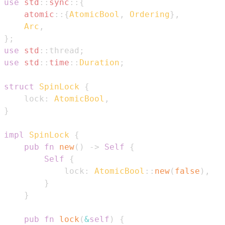
use
std
::
sync
::
{
atomic
::
{
AtomicBool
,
Ordering
}
,
Arc
,
}
;
use
std
::
thread
;
use
std
::
time
::
Duration
;
struct
SpinLock
{
    lock
:
AtomicBool
,
}
impl
SpinLock
{
pub
fn
new
(
)
->
Self
{
Self
{
            lock
:
AtomicBool
::
new
(
false
)
,
}
}
pub
fn
lock
(
&
self
)
{