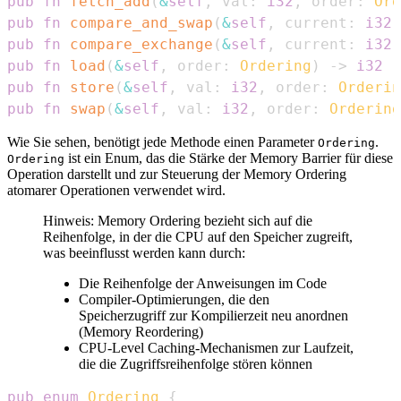
pub
fn
fetch_add
(
&
self
,
 val
:
i32
,
 order
:
Ord
pub
fn
compare_and_swap
(
&
self
,
 current
:
i32
,
pub
fn
compare_exchange
(
&
self
,
 current
:
i32
,
pub
fn
load
(
&
self
,
 order
:
Ordering
)
->
i32
-
pub
fn
store
(
&
self
,
 val
:
i32
,
 order
:
Orderin
pub
fn
swap
(
&
self
,
 val
:
i32
,
 order
:
Ordering
Wie Sie sehen, benötigt jede Methode einen Parameter
.
Ordering
ist ein Enum, das die Stärke der Memory Barrier für diese
Ordering
Operation darstellt und zur Steuerung der Memory Ordering
atomarer Operationen verwendet wird.
Hinweis: Memory Ordering bezieht sich auf die
Reihenfolge, in der die CPU auf den Speicher zugreift,
was beeinflusst werden kann durch:
Die Reihenfolge der Anweisungen im Code
Compiler-Optimierungen, die den
Speicherzugriff zur Kompilierzeit neu anordnen
(Memory Reordering)
CPU-Level Caching-Mechanismen zur Laufzeit,
die die Zugriffsreihenfolge stören können
pub
enum
Ordering
{