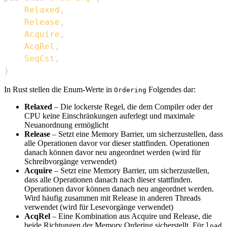
Relaxed
,
Release
,
Acquire
,
AcqRel
,
SeqCst
,
}
In Rust stellen die Enum-Werte in
Folgendes dar:
Ordering
Relaxed
– Die lockerste Regel, die dem Compiler oder der
CPU keine Einschränkungen auferlegt und maximale
Neuanordnung ermöglicht
Release
– Setzt eine Memory Barrier, um sicherzustellen, dass
alle Operationen davor vor dieser stattfinden. Operationen
danach können davor neu angeordnet werden (wird für
Schreibvorgänge verwendet)
Acquire
– Setzt eine Memory Barrier, um sicherzustellen,
dass alle Operationen danach nach dieser stattfinden.
Operationen davor können danach neu angeordnet werden.
Wird häufig zusammen mit Release in anderen Threads
verwendet (wird für Lesevorgänge verwendet)
AcqRel
– Eine Kombination aus Acquire und Release, die
beide Richtungen der Memory Ordering sicherstellt. Für
load