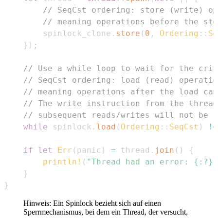
// SeqCst ordering: store (write) op
// meaning operations before the sto
        spinlock_clone
.
store
(
0
,
Ordering
::
Se
}
)
;
// Use a while loop to wait for the crit
// SeqCst ordering: load (read) operatio
// meaning operations after the load can
// The write instruction from the thread
// subsequent reads/writes will not be r
while
 spinlock
.
load
(
Ordering
::
SeqCst
)
!=
if
let
Err
(
panic
)
=
 thread
.
join
(
)
{
println!
(
"Thread had an error: {:?}"
}
}
Hinweis: Ein Spinlock bezieht sich auf einen
Sperrmechanismus, bei dem ein Thread, der versucht,