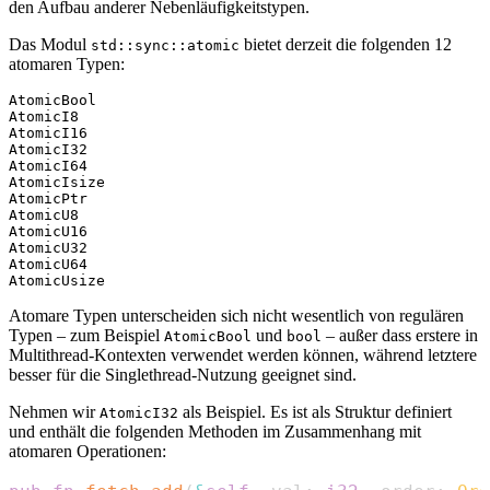
den Aufbau anderer Nebenläufigkeitstypen.
Das Modul
bietet derzeit die folgenden 12
std::sync::atomic
atomaren Typen:
AtomicBool

AtomicI8

AtomicI16

AtomicI32

AtomicI64

AtomicIsize

AtomicPtr

AtomicU8

AtomicU16

AtomicU32

AtomicU64

Atomare Typen unterscheiden sich nicht wesentlich von regulären
Typen – zum Beispiel
und
– außer dass erstere in
AtomicBool
bool
Multithread-Kontexten verwendet werden können, während letztere
besser für die Singlethread-Nutzung geeignet sind.
Nehmen wir
als Beispiel. Es ist als Struktur definiert
AtomicI32
und enthält die folgenden Methoden im Zusammenhang mit
atomaren Operationen: