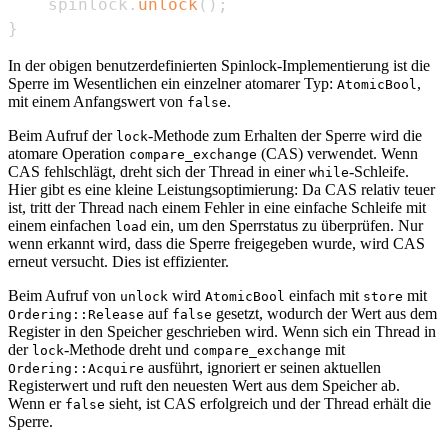
    spinlock
.
unlock
(
)
;
}
In der obigen benutzerdefinierten Spinlock-Implementierung ist die
Sperre im Wesentlichen ein einzelner atomarer Typ:
,
AtomicBool
mit einem Anfangswert von
.
false
Beim Aufruf der
-Methode zum Erhalten der Sperre wird die
lock
atomare Operation
(CAS) verwendet. Wenn
compare_exchange
CAS fehlschlägt, dreht sich der Thread in einer
-Schleife.
while
Hier gibt es eine kleine Leistungsoptimierung: Da CAS relativ teuer
ist, tritt der Thread nach einem Fehler in eine einfache Schleife mit
einem einfachen
ein, um den Sperrstatus zu überprüfen. Nur
load
wenn erkannt wird, dass die Sperre freigegeben wurde, wird CAS
erneut versucht. Dies ist effizienter.
Beim Aufruf von
wird
einfach mit
mit
unlock
AtomicBool
store
auf
gesetzt, wodurch der Wert aus dem
Ordering::Release
false
Register in den Speicher geschrieben wird. Wenn sich ein Thread in
der
-Methode dreht und
mit
lock
compare_exchange
ausführt, ignoriert er seinen aktuellen
Ordering::Acquire
Registerwert und ruft den neuesten Wert aus dem Speicher ab.
Wenn er
sieht, ist CAS erfolgreich und der Thread erhält die
false
Sperre.