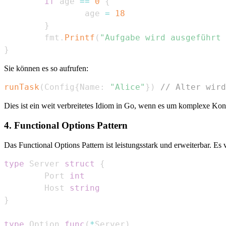
if
 age 
==
0
{
                age 
=
18
}
        fmt
.
Printf
(
"Aufgabe wird ausgeführt 
}
Sie können es so aufrufen:
runTask
(
Config
{
Name
:
"Alice"
}
)
// Alter wird
Dies ist ein weit verbreitetes Idiom in Go, wenn es um komplexe Kon
4. Functional Options Pattern
Das Functional Options Pattern ist leistungsstark und erweiterbar. 
type
 Server 
struct
{
        Port 
int
        Host 
string
}
type
 Option 
func
(
*
Server
)