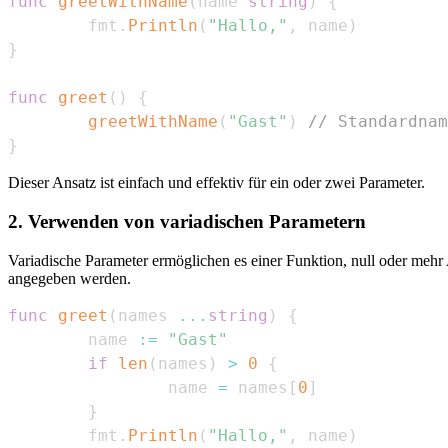
func
greetWithName
(
name 
string
)
{
        fmt
.
Println
(
"Hallo,"
,
 name
)
}
func
greet
(
)
{
greetWithName
(
"Gast"
)
// Standardnam
}
Dieser Ansatz ist einfach und effektiv für ein oder zwei Parameter.
2. Verwenden von variadischen Parametern
Variadische Parameter ermöglichen es einer Funktion, null oder me
angegeben werden.
func
greet
(
names 
...
string
)
{
        name 
:=
"Gast"
if
len
(
names
)
>
0
{
                name 
=
 names
[
0
]
}
        fmt
.
Println
(
"Hallo,"
,
 name
)