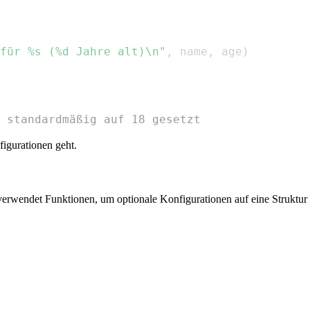
für %s (%d Jahre alt)\n"
,
 name
,
 age
)
 standardmäßig auf 18 gesetzt
figurationen geht.
Es verwendet Funktionen, um optionale Konfigurationen auf eine Struktu