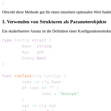
}
Obwohl diese Methode gut für einen einzelnen optionalen Wert funktio
3. Verwenden von Strukturen als Parameterobjekte
Ein skalierbarerer Ansatz ist die Definition einer Konfigurationsstru
type
 Config 
struct
{
        Name  
string
        Age   
int
        Debug 
bool
}
func
runTask
(
cfg Config
)
{
        name 
:=
 cfg
.
if
 name 
==
""
{
                name 
=
"Anonym"
}
        age 
:=
 cfg
.