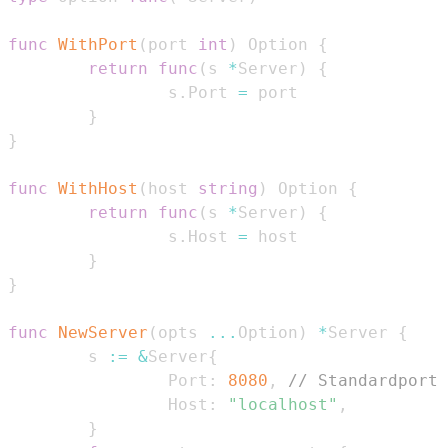
func
WithPort
(
port 
int
)
 Option 
{
return
func
(
s 
*
Server
)
{
                s
.
Port 
=
}
}
func
WithHost
(
host 
string
)
 Option 
{
return
func
(
s 
*
Server
)
{
                s
.
Host 
=
}
}
func
NewServer
(
opts 
...
Option
)
*
Server 
{
        s 
:=
&
Server
{
                Port
:
8080
,
// Standardport
                Host
:
"localhost"
,
}