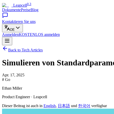
0.3
Leapcell
Dokumente
Preise
Blog
Kontaktieren Sie uns
DE
Anmelden
KOSTENLOS
anmelden
Back to Tech Articles
Simulieren von Standardparame
Apr. 17, 2025
# Go
Ethan Miller
Product Engineer · Leapcell
Dieser Beitrag ist auch in
English
,
日本語
und
한국어
verfügbar