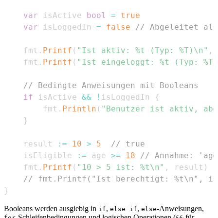
var
 isActive 
bool
=
true
var
 isLoggedIn 
=
false
// Abgeleitet als
	fmt
.
Printf
(
"Ist aktiv: %t (Typ: %T)\n"
,
 
	fmt
.
Printf
(
"Ist eingeloggt: %t (Typ: %T)
// Bedingte Anweisungen mit Booleans
if
 isActive 
&&
!
isLoggedIn 
{
		fmt
.
Println
(
"Benutzer ist aktiv, abe
}
	result 
:=
10
>
5
// true
	isEligible 
:=
 age 
>=
18
// Annahme: 'age
	fmt
.
Printf
(
"10 > 5 ist: %t\n"
,
 result
)
// fmt.Printf("Ist berechtigt: %t\n", is
}
Booleans werden ausgiebig in
,
,
-Anweisungen,
if
else if
else
-Schleifenbedingungen und logischen Operationen (
für
for
&&