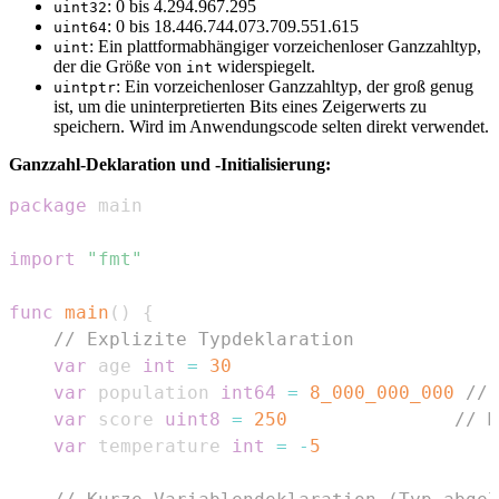
: 0 bis 4.294.967.295
uint32
: 0 bis 18.446.744.073.709.551.615
uint64
: Ein plattformabhängiger vorzeichenloser Ganzzahltyp,
uint
der die Größe von
widerspiegelt.
int
: Ein vorzeichenloser Ganzzahltyp, der groß genug
uintptr
ist, um die uninterpretierten Bits eines Zeigerwerts zu
speichern. Wird im Anwendungscode selten direkt verwendet.
Ganzzahl-Deklaration und -Initialisierung:
package
import
"fmt"
func
main
(
)
{
// Explizite Typdeklaration
var
 age 
int
=
30
var
 population 
int64
=
8_000_000_000
// 
var
 score 
uint8
=
250
// M
var
 temperature 
int
=
-
5