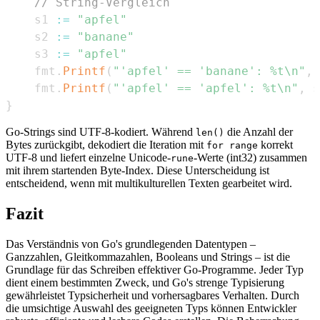
// String-Vergleich
	s1 
:=
"apfel"
	s2 
:=
"banane"
	s3 
:=
"apfel"
	fmt
.
Printf
(
"'apfel' == 'banane': %t\n"
,
 
	fmt
.
Printf
(
"'apfel' == 'apfel': %t\n"
,
 s
}
Go-Strings sind UTF-8-kodiert. Während
die Anzahl der
len()
Bytes zurückgibt, dekodiert die Iteration mit
korrekt
for range
UTF-8 und liefert einzelne Unicode-
-Werte (int32) zusammen
rune
mit ihrem startenden Byte-Index. Diese Unterscheidung ist
entscheidend, wenn mit multikulturellen Texten gearbeitet wird.
Fazit
Das Verständnis von Go's grundlegenden Datentypen –
Ganzzahlen, Gleitkommazahlen, Booleans und Strings – ist die
Grundlage für das Schreiben effektiver Go-Programme. Jeder Typ
dient einem bestimmten Zweck, und Go's strenge Typisierung
gewährleistet Typsicherheit und vorhersagbares Verhalten. Durch
die umsichtige Auswahl des geeigneten Typs können Entwickler