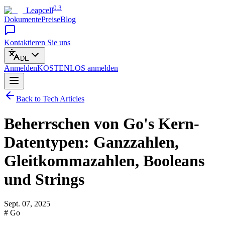
0.3
Leapcell
Dokumente
Preise
Blog
Kontaktieren Sie uns
DE
Anmelden
KOSTENLOS
anmelden
Back to Tech Articles
Beherrschen von Go's Kern-
Datentypen: Ganzzahlen,
Gleitkommazahlen, Booleans
und Strings
Sept. 07, 2025
# Go