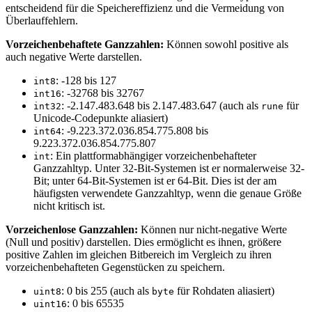
entscheidend für die Speichereffizienz und die Vermeidung von
Überlauffehlern.
Vorzeichenbehaftete Ganzzahlen:
Können sowohl positive als
auch negative Werte darstellen.
: -128 bis 127
int8
: -32768 bis 32767
int16
: -2.147.483.648 bis 2.147.483.647 (auch als
für
int32
rune
Unicode-Codepunkte aliasiert)
: -9.223.372.036.854.775.808 bis
int64
9.223.372.036.854.775.807
: Ein plattformabhängiger vorzeichenbehafteter
int
Ganzzahltyp. Unter 32-Bit-Systemen ist er normalerweise 32-
Bit; unter 64-Bit-Systemen ist er 64-Bit. Dies ist der am
häufigsten verwendete Ganzzahltyp, wenn die genaue Größe
nicht kritisch ist.
Vorzeichenlose Ganzzahlen:
Können nur nicht-negative Werte
(Null und positiv) darstellen. Dies ermöglicht es ihnen, größere
positive Zahlen im gleichen Bitbereich im Vergleich zu ihren
vorzeichenbehafteten Gegenstücken zu speichern.
: 0 bis 255 (auch als
für Rohdaten aliasiert)
uint8
byte
: 0 bis 65535
uint16