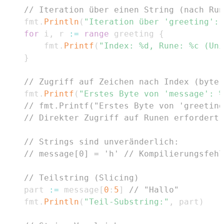
// Iteration über einen String (nach Run
	fmt
.
Println
(
"Iteration über 'greeting':"
for
 i
,
 r 
:=
range
 greeting 
{
		fmt
.
Printf
(
"Index: %d, Rune: %c (Uni
}
// Zugriff auf Zeichen nach Index (byte-
	fmt
.
Printf
(
"Erstes Byte von 'message': %
// fmt.Printf("Erstes Byte von 'greeting
// Direkter Zugriff auf Runen erfordert 
// Strings sind unveränderlich:
// message[0] = 'h' // Kompilierungsfehl
// Teilstring (Slicing)
	part 
:=
 message
[
0
:
5
]
// "Hallo"
	fmt
.
Println
(
"Teil-Substring:"
,
 part
)