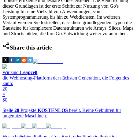
robuste, effiziente und lesbare Codes erstellen. Die Beherrschung
dieser Grundlagen ist der erste Schritt zur Nutzung von Go's
Leistung für eine Vielzahl von Anwendungen, von
Systemprogrammierung bis hin zu Webdiensten. Im weiteren
Verlauf werden Sie feststellen, dass diese grundlegenden Typen die
Bausteine für komplexere Datenstrukturen wie Arrays, Slices, Maps
und Structs bilden, die Ihre Go-Entwicklung weiter vorantreiben.
Share this article
Wir sind
Leapcell
,
die Webhosting-Plattform der nächsten Generation, die Folgendes
kann:
20
=
$0
Stelle
20
Projekte
KOSTENLOS
bereit. Keine Gebühren für
ungenutzte Maschinen.
Hoste beliebige Python-, Go-, Rust- oder Node.js-Projekte.