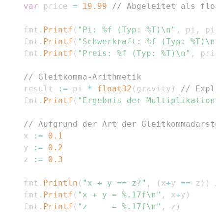
var
 price 
=
19.99
// Abgeleitet als floa
	fmt
.
Printf
(
"Pi: %f (Typ: %T)\n"
,
 pi
,
 pi
)
	fmt
.
Printf
(
"Schwerkraft: %f (Typ: %T)\n"
	fmt
.
Printf
(
"Preis: %f (Typ: %T)\n"
,
 pric
// Gleitkomma-Arithmetik
	result 
:=
 pi 
*
float32
(
gravity
)
// Expli
	fmt
.
Printf
(
"Ergebnis der Multiplikation:
// Aufgrund der Art der Gleitkommadarste
	x 
:=
0.1
	y 
:=
0.2
	z 
:=
0.3
	fmt
.
Println
(
"x + y == z?"
,
(
x
+
y 
==
 z
)
)
/
	fmt
.
Printf
(
"x + y = %.17f\n"
,
 x
+
y
)
	fmt
.
Printf
(
"z     = %.17f\n"
,
 z
)