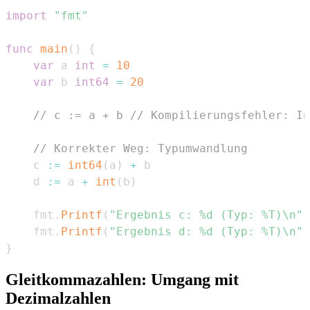
import
"fmt"
func
main
(
)
{
var
 a 
int
=
10
var
 b 
int64
=
20
// c := a + b // Kompilierungsfehler: In
// Korrekter Weg: Typumwandlung
	c 
:=
int64
(
a
)
+
	d 
:=
 a 
+
int
(
b
)
	fmt
.
Printf
(
"Ergebnis c: %d (Typ: %T)\n"
,
	fmt
.
Printf
(
"Ergebnis d: %d (Typ: %T)\n"
,
}
Gleitkommazahlen: Umgang mit
Dezimalzahlen