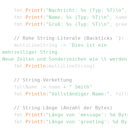
	fmt
.
Printf
(
"Nachricht: %s (Typ: %T)\n"
,
 
	fmt
.
Printf
(
"Name: %s (Typ: %T)\n"
,
 name
,
	fmt
.
Printf
(
"Gruß: %s (Typ: %T)\n"
,
 greet
// Rohe String-Literale (Backticks `): i
	multiLineString 
:=
Neue Zeilen und Sonderzeichen wie \t werden 
	fmt
.
Println
(
multiLineString
)
// String-Verkettung
	fullName 
:=
 name 
+
" Smith"
	fmt
.
Println
(
"Vollständiger Name:"
,
 fullN
// String-Länge (Anzahl der Bytes)
	fmt
.
Printf
(
"Länge von 'message': %d Byte
	fmt
.
Printf
(
"Länge von 'greeting': %d Byt