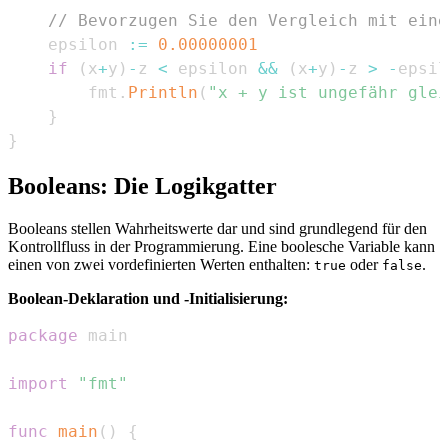
// Bevorzugen Sie den Vergleich mit eine
	epsilon 
:=
0.00000001
if
(
x
+
y
)
-
z 
<
 epsilon 
&&
(
x
+
y
)
-
z 
>
-
epsil
		fmt
.
Println
(
"x + y ist ungefähr glei
}
}
Booleans: Die Logikgatter
Booleans stellen Wahrheitswerte dar und sind grundlegend für den
Kontrollfluss in der Programmierung. Eine boolesche Variable kann
einen von zwei vordefinierten Werten enthalten:
oder
.
true
false
Boolean-Deklaration und -Initialisierung:
package
import
"fmt"
func
main
(
)
{