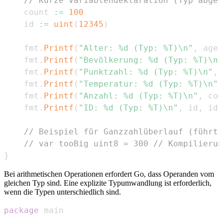
// Kurze Variablendeklaration (Typ abgel
	count 
:=
100
	id 
:=
uint
(
12345
)
	fmt
.
Printf
(
"Alter: %d (Typ: %T)\n"
,
 age
,
	fmt
.
Printf
(
"Bevölkerung: %d (Typ: %T)\n"
	fmt
.
Printf
(
"Punktzahl: %d (Typ: %T)\n"
,
 
	fmt
.
Printf
(
"Temperatur: %d (Typ: %T)\n"
,
	fmt
.
Printf
(
"Anzahl: %d (Typ: %T)\n"
,
 cou
	fmt
.
Printf
(
"ID: %d (Typ: %T)\n"
,
 id
,
 id
)
// Beispiel für Ganzzahlüberlauf (führt 
// var tooBig uint8 = 300 // Kompilierun
}
Bei arithmetischen Operationen erfordert Go, dass Operanden vom
gleichen Typ sind. Eine explizite Typumwandlung ist erforderlich,
wenn die Typen unterschiedlich sind.
package