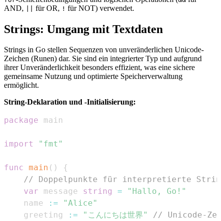
AND,
für OR,
für NOT) verwendet.
||
!
Strings: Umgang mit Textdaten
Strings in Go stellen Sequenzen von unveränderlichen Unicode-
Zeichen (Runen) dar. Sie sind ein integrierter Typ und aufgrund
ihrer Unveränderlichkeit besonders effizient, was eine sichere
gemeinsame Nutzung und optimierte Speicherverwaltung
ermöglicht.
String-Deklaration und -Initialisierung:
package
import
"fmt"
func
main
(
)
{
// Doppelpunkte für interpretierte Strin
var
 message 
string
=
"Hallo, Go!"
	name 
:=
"Alice"
	greeting 
:=
"こんにちは世界"
// Unicode-Ze