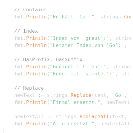
// Contains
	fmt
.
Println
(
"Enthält 'Go':"
,
 strings
.
Con
// Index
	fmt
.
Println
(
"Index von 'great':"
,
 string
	fmt
.
Println
(
"Letzter Index von 'Go':"
,
 s
// HasPrefix, HasSuffix
	fmt
.
Println
(
"Beginnt mit 'Go':"
,
 strings
	fmt
.
Println
(
"Endet mit 'simple.':"
,
 stri
// Replace
	newText 
:=
 strings
.
Replace
(
text
,
"Go"
,
"
	fmt
.
Println
(
"Einmal ersetzt:"
,
 newText
)
	newTextAll 
:=
 strings
.
ReplaceAll
(
text
,
"
	fmt
.
Println
(
"Alle ersetzt:"
,
 newTextAll
)
}