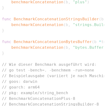
benchmarkConcatenation
(
b
,
"plus"
)
}
func
BenchmarkConcatenationStringsBuilder
(
b 
benchmarkConcatenation
(
b
,
"strings.Build
}
func
BenchmarkConcatenationBytesBuffer
(
b 
*
te
benchmarkConcatenation
(
b
,
"bytes.Buffer"
}
// Wie dieser Benchmark ausgeführt wird:
// go test -bench=. -benchmem -run=none
// Beispielausgabe (variiert je nach Maschin
// goos: darwin
// goarch: arm64
// pkg: example/string_bench
// BenchmarkConcatenationPlus-8             
// BenchmarkConcatenationStringsBuilder-8   