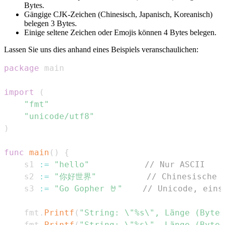
Bytes.
Gängige CJK-Zeichen (Chinesisch, Japanisch, Koreanisch)
belegen 3 Bytes.
Einige seltene Zeichen oder Emojis können 4 Bytes belegen.
Lassen Sie uns dies anhand eines Beispiels veranschaulichen:
package
import
(
"fmt"
"unicode/utf8"
)
func
main
(
)
{
	s1 
:=
"hello"
// Nur ASCII
	s2 
:=
"你好世界"
// Chinesische 
	s3 
:=
"Go Gopher 🤘"
// Unicode, eins
	fmt
.
Printf
(
"String: \"%s\", Länge (Bytes
	fmt
.
Printf
(
"String: \"%s\", Länge (Bytes