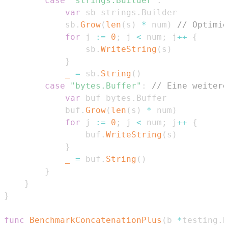
case
"strings.Builder"
:
var
 sb strings
.
			sb
.
Grow
(
len
(
s
)
*
 num
)
// Optimie
for
 j 
:=
0
;
 j 
<
 num
;
 j
++
{
				sb
.
WriteString
(
s
)
}
_
=
 sb
.
String
(
)
case
"bytes.Buffer"
:
// Eine weitere
var
 buf bytes
.
			buf
.
Grow
(
len
(
s
)
*
 num
)
for
 j 
:=
0
;
 j 
<
 num
;
 j
++
{
				buf
.
WriteString
(
s
)
}
_
=
 buf
.
String
(
)
}
}
}
func
BenchmarkConcatenationPlus
(
b 
*
testing
.
B