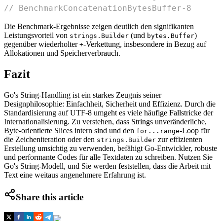
// BenchmarkConcatenationBytesBuffer-8      
Die Benchmark-Ergebnisse zeigen deutlich den signifikanten
Leistungsvorteil von
(und
)
strings.Builder
bytes.Buffer
gegenüber wiederholter
-Verkettung, insbesondere in Bezug auf
+
Allokationen und Speicherverbrauch.
Fazit
Go's String-Handling ist ein starkes Zeugnis seiner
Designphilosophie: Einfachheit, Sicherheit und Effizienz. Durch die
Standardisierung auf UTF-8 umgeht es viele häufige Fallstricke der
Internationalisierung. Zu verstehen, dass Strings unveränderliche,
Byte-orientierte Slices intern sind und den
-Loop für
for...range
die Zeicheniteration oder den
zur effizienten
strings.Builder
Erstellung umsichtig zu verwenden, befähigt Go-Entwickler, robuste
und performante Codes für alle Textdaten zu schreiben. Nutzen Sie
Go's String-Modell, und Sie werden feststellen, dass die Arbeit mit
Text eine weitaus angenehmere Erfahrung ist.
Share this article