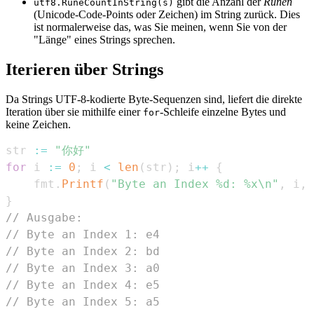
gibt die Anzahl der
Runen
utf8.RuneCountInString(s)
(Unicode-Code-Points oder Zeichen) im String zurück. Dies
ist normalerweise das, was Sie meinen, wenn Sie von der
"Länge" eines Strings sprechen.
Iterieren über Strings
Da Strings UTF-8-kodierte Byte-Sequenzen sind, liefert die direkte
Iteration über sie mithilfe einer
-Schleife einzelne Bytes und
for
keine Zeichen.
str 
:=
"你好"
for
 i 
:=
0
;
 i 
<
len
(
str
)
;
 i
++
{
	fmt
.
Printf
(
"Byte an Index %d: %x\n"
,
 i
,
 
}
// Ausgabe:
// Byte an Index 1: e4
// Byte an Index 2: bd
// Byte an Index 3: a0
// Byte an Index 4: e5
// Byte an Index 5: a5