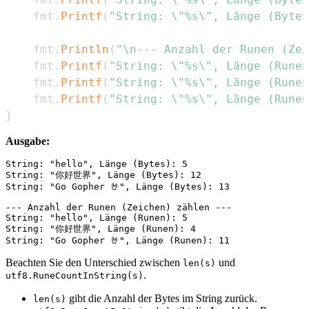
	fmt
.
Printf
(
"String: \"%s\", Länge (Bytes
	fmt
.
Println
(
"\n--- Anzahl der Runen (Zei
	fmt
.
Printf
(
"String: \"%s\", Länge (Runen
	fmt
.
Printf
(
"String: \"%s\", Länge (Runen
	fmt
.
Printf
(
"String: \"%s\", Länge (Runen
}
Ausgabe:
String: "hello", Länge (Bytes): 5

String: "你好世界", Länge (Bytes): 12

String: "Go Gopher 🤘", Länge (Bytes): 13

--- Anzahl der Runen (Zeichen) zählen ---

String: "hello", Länge (Runen): 5

String: "你好世界", Länge (Runen): 4

Beachten Sie den Unterschied zwischen
und
len(s)
.
utf8.RuneCountInString(s)
gibt die Anzahl der Bytes im String zurück.
len(s)