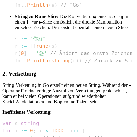
fmt
.
Println
(
s
)
// "Go"
String zu Rune-Slice:
Die Konvertierung eines
in
string
einen
-Slice ermöglicht die direkte Manipulation
[]rune
einzelner Zeichen. Dies erstellt ebenfalls einen neuen Slice.
s 
:=
"你好"
r 
:=
[
]
rune
(
s
)
r
[
0
]
=
'您'
// Ändert das erste Zeichen
fmt
.
Println
(
string
(
r
)
)
// Zurück zu Str
2. Verkettung
String-Verkettung in Go erstellt einen neuen String. Während der
-
+
Operator für eine geringe Anzahl von Verkettungen praktisch ist,
kann er bei vielen Operationen aufgrund wiederholter
SpeichAllokatationen und Kopien ineffizient sein.
Ineffiziente Verkettung:
var
 s 
string
for
 i 
:=
0
;
 i 
<
1000
;
 i
++
{