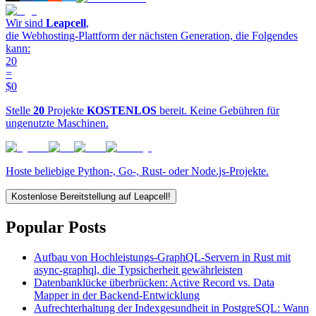
Wir sind
Leapcell
,
die Webhosting-Plattform der nächsten Generation, die Folgendes
kann:
20
=
$0
Stelle
20
Projekte
KOSTENLOS
bereit. Keine Gebühren für
ungenutzte Maschinen.
Hoste beliebige Python-, Go-, Rust- oder Node.js-Projekte.
Kostenlose Bereitstellung auf Leapcell!
Popular Posts
Aufbau von Hochleistungs-GraphQL-Servern in Rust mit
async-graphql, die Typsicherheit gewährleisten
Datenbanklücke überbrücken: Active Record vs. Data
Mapper in der Backend-Entwicklung
Aufrechterhaltung der Indexgesundheit in PostgreSQL: Wann