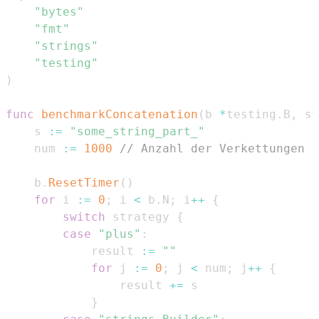
"bytes"
"fmt"
"strings"
"testing"
)
func
benchmarkConcatenation
(
b 
*
testing
.
B
,
 st
	s 
:=
"some_string_part_"
	num 
:=
1000
// Anzahl der Verkettungen
	b
.
ResetTimer
(
)
for
 i 
:=
0
;
 i 
<
 b
.
N
;
 i
++
{
switch
 strategy 
{
case
"plus"
:
			result 
:=
""
for
 j 
:=
0
;
 j 
<
 num
;
 j
++
{
				result 
+=
}