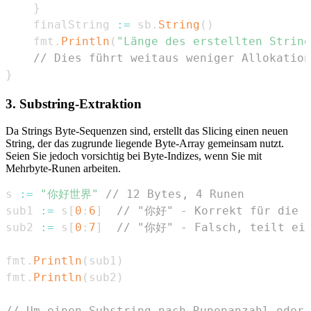
}
	finalString 
:=
 sb
.
String
(
)
	fmt
.
Println
(
"Länge des erstellten String
// Dies führt weitaus weniger Allokation
}
3. Substring-Extraktion
Da Strings Byte-Sequenzen sind, erstellt das Slicing einen neuen
String, der das zugrunde liegende Byte-Array gemeinsam nutzt.
Seien Sie jedoch vorsichtig bei Byte-Indizes, wenn Sie mit
Mehrbyte-Runen arbeiten.
s 
:=
"你好世界"
// 12 Bytes, 4 Runen
sub1 
:=
 s
[
0
:
6
]
// "你好" - Korrekt für die e
sub2 
:=
 s
[
0
:
7
]
// "你好" - Falsch, teilt ein
fmt
.
Println
(
sub1
)
fmt
.
Println
(
sub2
)
// Um einen Substring nach Runenanzahl oder 