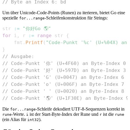
// Byte an Index 6: bd
Um über Unicode-Code-Points (Runen) zu iterieren, bietet Go eine
spezielle
-Schleifenkonstruktion für Strings:
for...range
str 
:=
"你好Go 🌎"
for
 i
,
 r 
:=
range
 str 
{
	fmt
.
Printf
(
"Code-Punkt '%c' (U+%04X) an 
}
// Ausgabe:
// Code-Punkt '你' (U+4F60) an Byte-Index 0
// Code-Punkt '好' (U+597D) an Byte-Index 3
// Code-Punkt 'G' (U+0047) an Byte-Index 6
// Code-Punkt 'o' (U+006F) an Byte-Index 7
// Code-Punkt ' ' (U+0020) an Byte-Index 8
// Code-Punkt '🌎' (U+1F30E) an Byte-Index 9
Die
-Schleife dekodiert UTF-8-Sequenzen korrekt in
for...range
-Werte.
ist der Start-Byte-Index der Rune und
ist die
rune
i
r
rune
(ein Alias für
).
int32