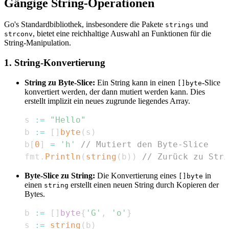
Gängige String-Operationen
Go's Standardbibliothek, insbesondere die Pakete
und
strings
, bietet eine reichhaltige Auswahl an Funktionen für die
strconv
String-Manipulation.
1. String-Konvertierung
String zu Byte-Slice:
Ein String kann in einen
-Slice
[]byte
konvertiert werden, der dann mutiert werden kann. Dies
erstellt implizit ein neues zugrunde liegendes Array.
s 
:=
"Hello"
b 
:=
[
]
byte
(
s
)
b
[
0
]
=
'h'
// Mutiert den Byte-Slice
fmt
.
Println
(
string
(
b
)
)
// Zurück zu Stri
Byte-Slice zu String:
Die Konvertierung eines
in
[]byte
einen
erstellt einen neuen String durch Kopieren der
string
Bytes.
b 
:=
[
]
byte
{
'G'
,
'o'
}
s 
:=
string
(
b
)