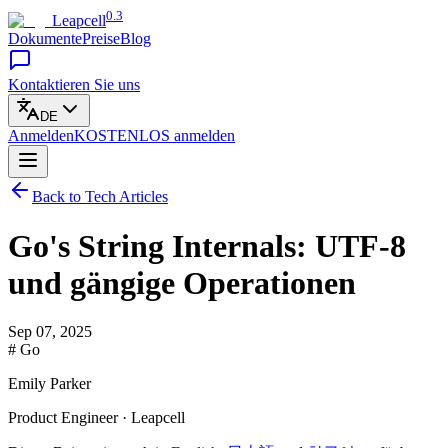
0.3
Leapcell
Dokumente
Preise
Blog
Kontaktieren Sie uns
DE
Anmelden
KOSTENLOS
anmelden
Back to Tech Articles
Go's String Internals: UTF-8
und gängige Operationen
Sep 07, 2025
# Go
Emily Parker
Product Engineer · Leapcell