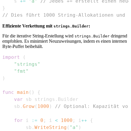
	s 
+=
"a"
// Jedes += erstellt einen neu
}
// Dies führt 1000 String-Allokationen und -
Effiziente Verkettung mit
:
strings.Builder
Für die iterative String-Erstellung wird
dringend
strings.Builder
empfohlen. Es minimiert Neuzuweisungen, indem es einen internen
Byte-Puffer beibehält.
import
(
"strings"
"fmt"
)
func
main
(
)
{
var
 sb strings
.
	sb
.
Grow
(
1000
)
// Optional: Kapazität vor
for
 i 
:=
0
;
 i 
<
1000
;
 i
++
{
		sb
.
WriteString
(
"a"
)