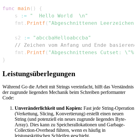
func
main
(
)
{
	s 
:=
"  Hello World  \n"
	fmt
.
Printf
(
"Abgeschnittenen Leerzeichen:
	s2 
:=
"abccbaHelloabccba"
// Zeichen vom Anfang und Ende basierend
	fmt
.
Printf
(
"Abgeschnittenes Cutset: \"%s
}
Leistungsüberlegungen
Während Go die Arbeit mit Strings vereinfacht, hilft das Verständnis
der zugrunde liegenden Mechanik beim Schreiben performanter
Code:
Unveränderlichkeit und Kopien:
Fast jede String-Operation
(Verkettung, Slicing, Konvertierung) erstellt einen neuen
String (und potenziell ein neues zugrunde liegendes Byte-
Array). Dies kann zu Speicherallokationen und Garbage-
Collection-Overhead führen, wenn es häufig in
leistungskritischen Schleifen geschieht.