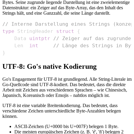
Bytes. Seine zugrunde liegende Darstellung ist eine zweielementige
Datenstruktur: ein Zeiger auf das Byte-Array, das den Inhalt des
Strings hält, und eine Ganzzahl, die seine Länge darstellt.
// Interne Darstellung eines Strings (konzep
type
 StringHeader 
struct
{
	Data 
uintptr
// Zeiger auf das zugrunde 
	Len  
int
// Länge des Strings in Byt
}
UTF-8: Go's native Kodierung
Go's Engagement für UTF-8 ist grundlegend. Alle String-Literale im
Go-Quellcode sind UTF-8-kodiert. Das bedeutet, dass die direkte
Arbeit mit Zeichen aus verschiedenen Sprachen – wie Chinesisch,
Japanisch, Koreanisch oder Emojis – nahtlos möglich ist.
UTF-8 ist eine variable Breitenkodierung. Das bedeutet, dass
verschiedene Zeichen unterschiedliche Byte-Anzahlen belegen
können.
ASCII-Zeichen (U+0000 bis U+007F) belegen 1 Byte.
Die meisten europäischen Zeichen (z. B. 'é', 'ñ') belegen 2