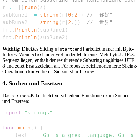
r 
:=
[
]
rune
(
s
)
subRune1 
:=
string
(
r
[
0
:
2
]
)
// "你好"
subRune2 
:=
string
(
r
[
2
:
]
)
// "世界"
fmt
.
Println
(
subRune1
)
fmt
.
Println
(
subRune2
)
Wichtig:
Direktes Slicing
arbeitet immer mit Byte-
s[start:end]
Indizes. Wenn
oder
in der Mitte einer Mehrbyte-UTF-8-
start
end
Sequenz liegen, enthält der resultierende Substring ungültiges UTF-
8 und zeigt Ersatzzeichen an. Für robuste, zeichenorientierte Slicing-
Operationen konvertieren Sie zuerst in
.
[]rune
4. Suchen und Ersetzen
Das
-Paket bietet verschiedene Funktionen zum Suchen
strings
und Ersetzen:
import
"strings"
func
main
(
)
{
	text 
:=
"Go is a great language. Go is s