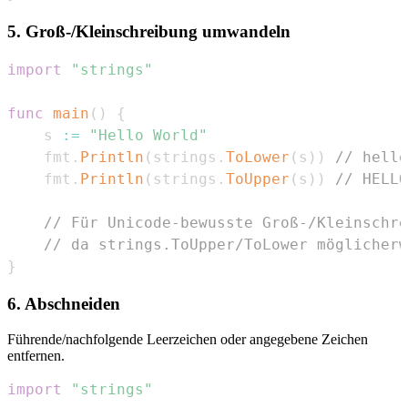
5. Groß-/Kleinschreibung umwandeln
import
"strings"
func
main
(
)
{
	s 
:=
"Hello World"
	fmt
.
Println
(
strings
.
ToLower
(
s
)
)
// hello
	fmt
.
Println
(
strings
.
ToUpper
(
s
)
)
// HELLO
// Für Unicode-bewusste Groß-/Kleinschre
// da strings.ToUpper/ToLower möglicherw
}
6. Abschneiden
Führende/nachfolgende Leerzeichen oder angegebene Zeichen
entfernen.
import
"strings"