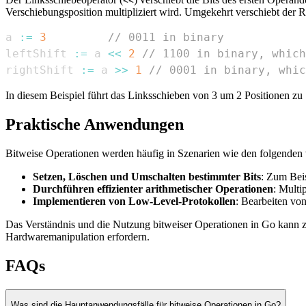
<<
Verschiebungsposition multipliziert wird. Umgekehrt verschiebt der R
a 
:=
3
// 0011 in binary
leftShift 
:=
 a 
<<
2
// 1100 in binary, which
rightShift 
:=
 a 
>>
1
// 0001 in binary, whic
In diesem Beispiel führt das Linksschieben von 3 um 2 Positionen zu 
Praktische Anwendungen
Bitweise Operationen werden häufig in Szenarien wie den folgenden
Setzen, Löschen und Umschalten bestimmter Bits
: Zum Beis
Durchführen effizienter arithmetischer Operationen
: Multi
Implementieren von Low-Level-Protokollen
: Bearbeiten v
Das Verständnis und die Nutzung bitweiser Operationen in Go kann z
Hardwaremanipulation erfordern.
FAQs
Was sind die Hauptanwendungsfälle für bitweise Operationen in Go?