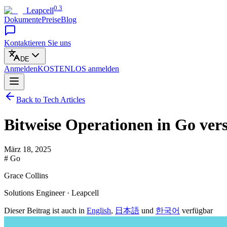
0.3
Leapcell
Dokumente
Preise
Blog
Kontaktieren Sie uns
DE
Anmelden
KOSTENLOS
anmelden
Back to Tech Articles
Bitweise Operationen in Go ver
März 18, 2025
# Go
Grace Collins
Solutions Engineer · Leapcell
Dieser Beitrag ist auch in
English
,
日本語
und
한국어
verfügbar