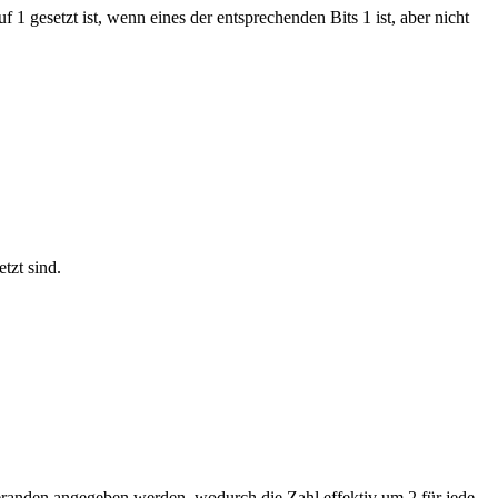
1 gesetzt ist, wenn eines der entsprechenden Bits 1 ist, aber nicht
tzt sind.
peranden angegeben werden, wodurch die Zahl effektiv um 2 für jede