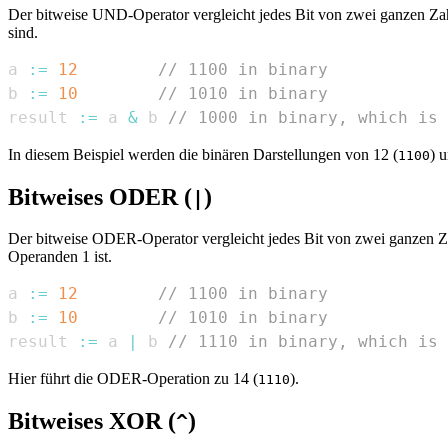
Der bitweise UND-Operator vergleicht jedes Bit von zwei ganzen Zahl
sind.
a 
:=
12
// 1100 in binary
b 
:=
10
// 1010 in binary
result 
:=
 a 
&
 b 
// 1000 in binary, which is 
In diesem Beispiel werden die binären Darstellungen von 12 (
) 
1100
Bitweises ODER (
)
|
Der bitweise ODER-Operator vergleicht jedes Bit von zwei ganzen Zahl
Operanden 1 ist.
a 
:=
12
// 1100 in binary
b 
:=
10
// 1010 in binary
result 
:=
 a 
|
 b 
// 1110 in binary, which is 
Hier führt die ODER-Operation zu 14 (
).
1110
Bitweises XOR (
)
^