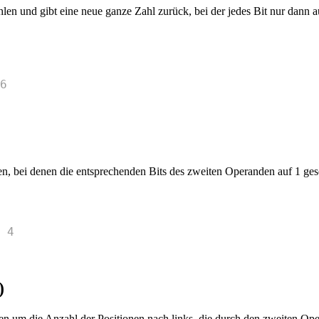
 und gibt eine neue ganze Zahl zurück, bei der jedes Bit nur dann auf 
6
 bei denen die entsprechenden Bits des zweiten Operanden auf 1 gese
 4
)
nden um die Anzahl der Positionen nach links, die durch den zweiten O