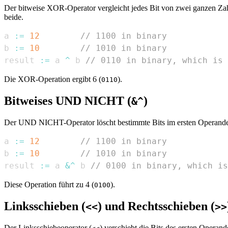
Der bitweise XOR-Operator vergleicht jedes Bit von zwei ganzen Zahlen
beide.
a 
:=
12
// 1100 in binary
b 
:=
10
// 1010 in binary
result 
:=
 a 
^
 b 
// 0110 in binary, which is 
Die XOR-Operation ergibt 6 (
).
0110
Bitweises UND NICHT (
)
&^
Der UND NICHT-Operator löscht bestimmte Bits im ersten Operanden,
a 
:=
12
// 1100 in binary
b 
:=
10
// 1010 in binary
result 
:=
 a 
&^
 b 
// 0100 in binary, which is
Diese Operation führt zu 4 (
).
0100
Linksschieben (
) und Rechtsschieben (
<<
>>
Der Linksschiebeoperator (
) verschiebt die Bits des ersten Opera