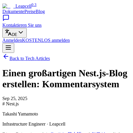
0.3
Leapcell
Dokumente
Preise
Blog
Kontaktieren Sie uns
DE
Anmelden
KOSTENLOS
anmelden
Back to Tech Articles
Einen großartigen Nest.js-Blog
erstellen: Kommentarsystem
Sep 25, 2025
# Nest.js
Takashi Yamamoto
Infrastructure Engineer · Leapcell