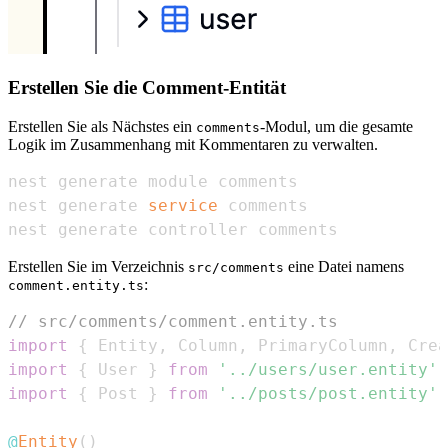
Erstellen Sie die Comment-Entität
Erstellen Sie als Nächstes ein
-Modul, um die gesamte
comments
Logik im Zusammenhang mit Kommentaren zu verwalten.
nest generate 
service
nest generate controller comments
Erstellen Sie im Verzeichnis
eine Datei namens
src/comments
:
comment.entity.ts
// src/comments/comment.entity.ts
import
{
Entity
,
Column
,
PrimaryColumn
,
Crea
import
{
User
}
from
'../users/user.entity'
;
import
{
Post
}
from
'../posts/post.entity'
;
@
Entity
(
)