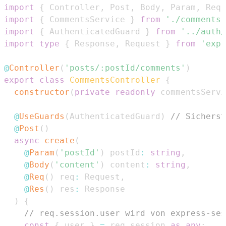
import
{
Controller
,
Post
,
Body
,
Param
,
Req
,
import
{
CommentsService
}
from
'./comments.
import
{
AuthenticatedGuard
}
from
'../auth/
import
type
{
Response
,
Request
}
from
'expr
@
Controller
(
'posts/:postId/comments'
)
export
class
CommentsController
{
constructor
(
private
readonly
 commentsServi
@
UseGuards
(
AuthenticatedGuard
)
// Sicherst
@
Post
(
)
async
create
(
@
Param
(
'postId'
)
 postId
:
string
,
@
Body
(
'content'
)
 content
:
string
,
@
Req
(
)
 req
:
Request
,
@
Res
(
)
 res
:
Response
)
{
// req.session.user wird von express-ses
const
{
 user 
}
=
 req
.
session
as
any
;