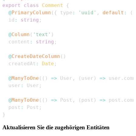
export
class
Comment
{
@
PrimaryColumn
(
{
 type
:
'uuid'
,
default
:
(
)
  id
:
string
;
@
Column
(
'text'
)
  content
:
string
;
@
CreateDateColumn
(
)
  createdAt
:
Date
;
@
ManyToOne
(
(
)
=>
User
,
(
user
)
=>
 user
.
comm
  user
:
User
;
@
ManyToOne
(
(
)
=>
Post
,
(
post
)
=>
 post
.
comm
  post
:
Post
;
}
Aktualisieren Sie die zugehörigen Entitäten