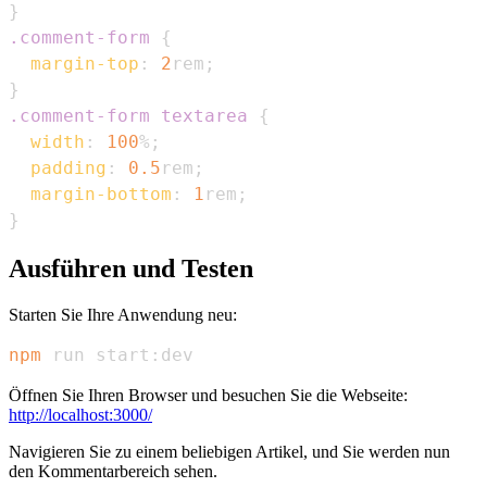
}
.comment-form
{
margin-top
:
2
rem
;
}
.comment-form
 textarea
{
width
:
100
%
;
padding
:
0.5
rem
;
margin-bottom
:
1
rem
;
}
Ausführen und Testen
Starten Sie Ihre Anwendung neu:
npm
 run start:dev
Öffnen Sie Ihren Browser und besuchen Sie die Webseite:
http://localhost:3000/
Navigieren Sie zu einem beliebigen Artikel, und Sie werden nun
den Kommentarbereich sehen.