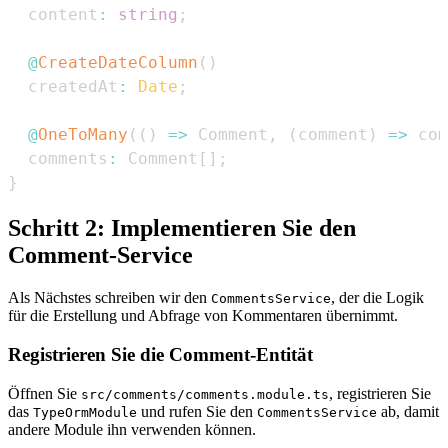
  content
:
string
;
@
CreateDateColumn
(
)
  createdAt
:
Date
;
@
OneToMany
(
(
)
=>
Comment
,
(
comment
)
=>
 com
  comments
:
Comment
[
]
;
}
Schritt 2: Implementieren Sie den
Comment-Service
Als Nächstes schreiben wir den
, der die Logik
CommentsService
für die Erstellung und Abfrage von Kommentaren übernimmt.
Registrieren Sie die Comment-Entität
Öffnen Sie
, registrieren Sie
src/comments/comments.module.ts
das
und rufen Sie den
ab, damit
TypeOrmModule
CommentsService
andere Module ihn verwenden können.