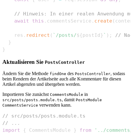
// Hinweis: In einer realen Anwendung mü
await
this
.
commentsService
.
create
(
conten
    res
.
redirect
(
`
/posts/
${
postId
}
`
)
;
// Nac
}
}
Aktualisieren Sie
PostsController
Ändern Sie die Methode
des
, sodass
findOne
PostsController
beim Rendern der Artikelseite auch alle Kommentare für diesen
Artikel abgerufen und übergeben werden.
Importieren Sie zunächst
in
CommentsModule
, damit
src/posts/posts.module.ts
PostsModule
verwenden kann.
CommentsService
// src/posts/posts.module.ts
// ...
import
{
CommentsModule
}
from
'../comments/