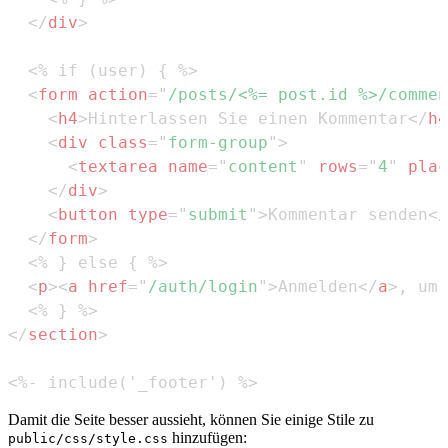
</
div
>
<
form
action
=
"
/posts/<%= post.id %>/commen
<
h4
>
Hinterlassen Sie einen Kommentar
</
h4
<
div
class
=
"
form-group
"
>
<
textarea
name
=
"
content
"
rows
=
"
4
"
plac
</
div
>
<
button
type
=
"
submit
"
>
Kommentar senden
</
</
form
>
<
p
>
<
a
href
=
"
/auth/login
"
>
Anmelden
</
a
>
, um 
</
section
>
<%- include('_footer') %>
Damit die Seite besser aussieht, können Sie einige Stile zu
hinzufügen:
public/css/style.css