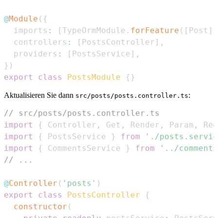
@
Module
(
{
  imports
:
[
TypeOrmModule
.
forFeature
(
[
Post
]
)
  controllers
:
[
PostsController
]
,
  providers
:
[
PostsService
]
,
}
)
export
class
PostsModule
{
}
Aktualisieren Sie dann
:
src/posts/posts.controller.ts
// src/posts/posts.controller.ts
import
{
Controller
,
Get
,
Render
,
Param
,
Req
import
{
PostsService
}
from
'./posts.servic
import
{
CommentsService
}
from
'../comments
// ...
@
Controller
(
'posts'
)
export
class
PostsController
{
constructor
(