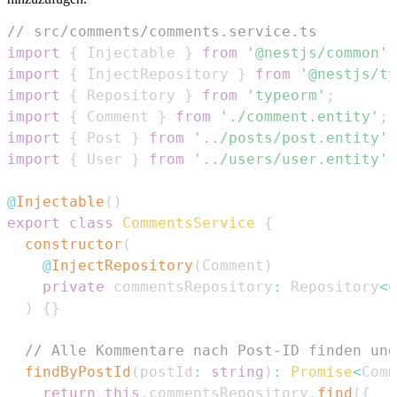
// src/comments/comments.service.ts
import
{
Injectable
}
from
'@nestjs/common'
;
import
{
InjectRepository
}
from
'@nestjs/ty
import
{
Repository
}
from
'typeorm'
;
import
{
Comment
}
from
'./comment.entity'
;
import
{
Post
}
from
'../posts/post.entity'
;
import
{
User
}
from
'../users/user.entity'
;
@
Injectable
(
)
export
class
CommentsService
{
constructor
(
@
InjectRepository
(
Comment
)
private
 commentsRepository
:
Repository
<
C
)
{
}
// Alle Kommentare nach Post-ID finden und
findByPostId
(
postId
:
string
)
:
Promise
<
Comm
return
this
.
commentsRepository
.
find
(
{