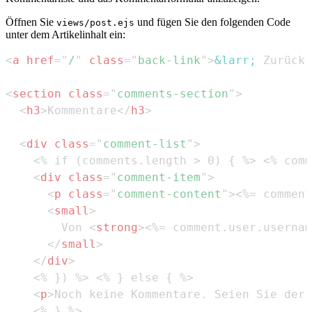
Öffnen Sie
und fügen Sie den folgenden Code
views/post.ejs
unter dem Artikelinhalt ein:
<
a
href
=
"
/
"
class
=
"
back-link
"
>
&larr;
 Zurück 
<
section
class
=
"
comments-section
"
>
<
h3
>
Kommentare
</
h3
>
<
div
class
=
"
comment-list
"
>
<
div
class
=
"
comment-item
"
>
<
p
class
=
"
comment-content
"
>
<%= comment
<
small
>
        Von 
<
strong
>
<%= comment.user.usernam
</
small
>
</
div
>
<
p
>
Noch keine Kommentare. Seien Sie der 