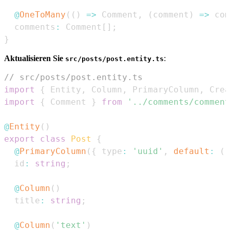
@
OneToMany
(
(
)
=>
Comment
,
(
comment
)
=>
 com
  comments
:
Comment
[
]
;
}
Aktualisieren Sie
:
src/posts/post.entity.ts
// src/posts/post.entity.ts
import
{
Entity
,
Column
,
PrimaryColumn
,
Crea
import
{
Comment
}
from
'../comments/comment
@
Entity
(
)
export
class
Post
{
@
PrimaryColumn
(
{
 type
:
'uuid'
,
default
:
(
)
  id
:
string
;
@
Column
(
)
  title
:
string
;
@
Column
(
'text'
)