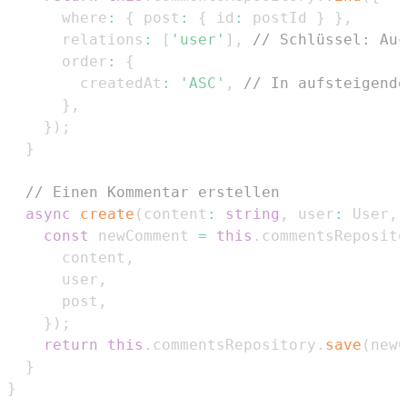
      where
:
{
 post
:
{
 id
:
 postId 
}
}
,
      relations
:
[
'user'
]
,
// Schlüssel: Auc
      order
:
{
        createdAt
:
'ASC'
,
// In aufsteigende
}
,
}
)
;
}
// Einen Kommentar erstellen
async
create
(
content
:
string
,
 user
:
User
,
 
const
 newComment 
=
this
.
commentsReposito
      content
,
      user
,
      post
,
}
)
;
return
this
.
commentsRepository
.
save
(
newC
}
}