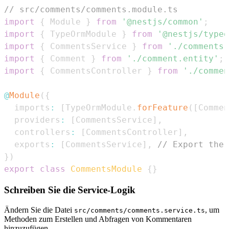
// src/comments/comments.module.ts
import
{
Module
}
from
'@nestjs/common'
;
import
{
TypeOrmModule
}
from
'@nestjs/typeo
import
{
CommentsService
}
from
'./comments.
import
{
Comment
}
from
'./comment.entity'
;
import
{
CommentsController
}
from
'./commen
@
Module
(
{
  imports
:
[
TypeOrmModule
.
forFeature
(
[
Commen
  providers
:
[
CommentsService
]
,
  controllers
:
[
CommentsController
]
,
  exports
:
[
CommentsService
]
,
// Export the 
}
)
export
class
CommentsModule
{
}
Schreiben Sie die Service-Logik
Ändern Sie die Datei
, um
src/comments/comments.service.ts
Methoden zum Erstellen und Abfragen von Kommentaren
hinzuzufügen.