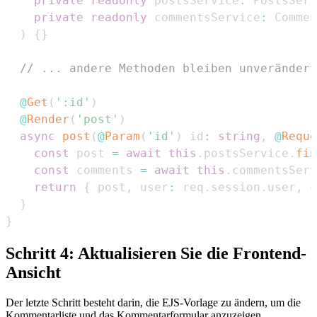
private
readonly
 postsService
:
PostsServ
private
readonly
 commentsService
:
Commen
)
{
}
// ... andere Methoden bleiben unverändert
@
Get
(
':id'
)
@
Render
(
'post'
)
async
post
(
@
Param
(
'id'
)
 id
:
string
,
@
Reque
const
 post 
=
await
this
.
postsService
.
fin
const
 comments 
=
await
this
.
commentsServ
return
{
 post
,
 user
:
 req
.
session
.
user
,
 c
}
}
Schritt 4: Aktualisieren Sie die Frontend-
Ansicht
Der letzte Schritt besteht darin, die EJS-Vorlage zu ändern, um die
Kommentarliste und das Kommentarformular anzuzeigen.