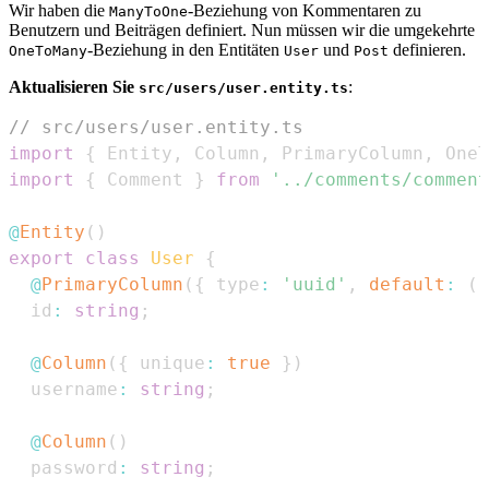
Wir haben die
-Beziehung von Kommentaren zu
ManyToOne
Benutzern und Beiträgen definiert. Nun müssen wir die umgekehrte
-Beziehung in den Entitäten
und
definieren.
OneToMany
User
Post
Aktualisieren Sie
:
src/users/user.entity.ts
// src/users/user.entity.ts
import
{
Entity
,
Column
,
PrimaryColumn
,
OneT
import
{
Comment
}
from
'../comments/comment
@
Entity
(
)
export
class
User
{
@
PrimaryColumn
(
{
 type
:
'uuid'
,
default
:
(
)
  id
:
string
;
@
Column
(
{
 unique
:
true
}
)
  username
:
string
;
@
Column
(
)
  password
:
string
;