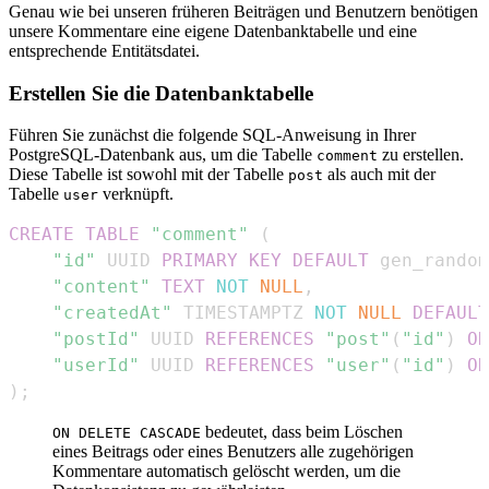
Genau wie bei unseren früheren Beiträgen und Benutzern benötigen
unsere Kommentare eine eigene Datenbanktabelle und eine
entsprechende Entitätsdatei.
Erstellen Sie die Datenbanktabelle
Führen Sie zunächst die folgende SQL-Anweisung in Ihrer
PostgreSQL-Datenbank aus, um die Tabelle
zu erstellen.
comment
Diese Tabelle ist sowohl mit der Tabelle
als auch mit der
post
Tabelle
verknüpft.
user
CREATE
TABLE
"comment"
(
"id"
 UUID 
PRIMARY
KEY
DEFAULT
 gen_random
"content"
TEXT
NOT
NULL
,
"createdAt"
 TIMESTAMPTZ 
NOT
NULL
DEFAULT
"postId"
 UUID 
REFERENCES
"post"
(
"id"
)
ON
"userId"
 UUID 
REFERENCES
"user"
(
"id"
)
ON
)
;
bedeutet, dass beim Löschen
ON DELETE CASCADE
eines Beitrags oder eines Benutzers alle zugehörigen
Kommentare automatisch gelöscht werden, um die