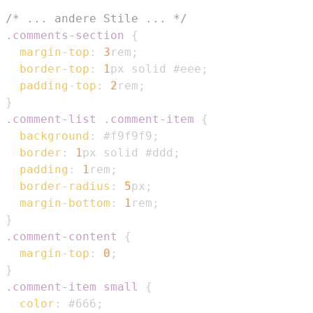
/* ... andere Stile ... */
.comments-section
{
margin-top
:
3
rem
;
border-top
:
1
px
 solid 
#eee
;
padding-top
:
2
rem
;
}
.comment-list
.comment-item
{
background
:
#f9f9f9
;
border
:
1
px
 solid 
#ddd
;
padding
:
1
rem
;
border-radius
:
5
px
;
margin-bottom
:
1
rem
;
}
.comment-content
{
margin-top
:
0
;
}
.comment-item
 small
{
color
:
#666
;