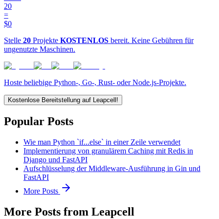
20
=
$0
Stelle
20
Projekte
KOSTENLOS
bereit. Keine Gebühren für
ungenutzte Maschinen.
Hoste beliebige Python-, Go-, Rust- oder Node.js-Projekte.
Kostenlose Bereitstellung auf Leapcell!
Popular Posts
Wie man Python `if...else` in einer Zeile verwendet
Implementierung von granulärem Caching mit Redis in
Django und FastAPI
Aufschlüsselung der Middleware-Ausführung in Gin und
FastAPI
More Posts
More Posts from Leapcell