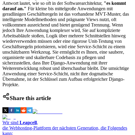
Antwort lautet, wie so oft in der Softwarearchitektur,
"es kommt
darauf an."
Für kleine bis mittelgroße Anwendungen mit
geradlinigen Geschäftsregeln ist das vorhandene MVT-Muster, das
intelligente Modellmethoden und prägnante Views nutzt, oft
vollkommen ausreichend und bietet genügend Trennung. Wenn
jedoch Ihre Anwendung komplexer wird, Sie auf komplizierte
Arbeitsabläufe stoßen, Logik über mehrere Schnittstellen hinweg
wiederverwenden müssen oder eine rigorose Unit-Testung von
Geschäftsregeln priorisieren, wird eine Service-Schicht zu einem
unschätzbaren Werkzeug. Sie ermöglicht es Ihnen, eine saubere,
organisierte und skalierbare Codebasis zu pflegen und
sicherzustellen, dass Ihre Django-Anwendung mit ihrer
Weiterentwicklung robust und überschaubar bleibt. Die umsichtige
Anwendung einer Service-Schicht, nicht ihre dogmatische
Übernahme, ist der Schlüssel zum Aufbau erfolgreicher Django-
Projekte.
Share this article
Wir sind
Leapcell
,
die Webhosting-Plattform der nächsten Generation, die Folgendes
kann: