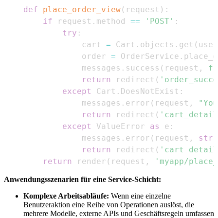
def
place_order_view
(
request
)
:
if
 request
.
method 
==
'POST'
:
try
:
            cart 
=
 Cart
.
objects
.
get
(
user
            order 
=
 OrderService
.
place_o
            messages
.
success
(
request
,
f"
return
 redirect
(
'order_succe
except
 Cart
.
DoesNotExist
:
            messages
.
error
(
request
,
"You
return
 redirect
(
'cart_detail
except
 ValueError 
as
 e
:
            messages
.
error
(
request
,
str
(
return
 redirect
(
'cart_detail
return
 render
(
request
,
'myapp/place_
Anwendungsszenarien für eine Service-Schicht:
Komplexe Arbeitsabläufe:
Wenn eine einzelne
Benutzeraktion eine Reihe von Operationen auslöst, die
mehrere Modelle, externe APIs und Geschäftsregeln umfassen