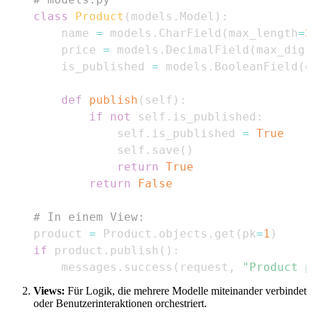
class
Product
(
models
.
Model
)
:
    name 
=
 models
.
CharField
(
max_length
=
2
    price 
=
 models
.
DecimalField
(
max_digi
    is_published 
=
 models
.
BooleanField
(
d
def
publish
(
self
)
:
if
not
 self
.
is_published
:
            self
.
is_published 
=
True
            self
.
save
(
)
return
True
return
False
# In einem View:
product 
=
 Product
.
objects
.
get
(
pk
=
1
)
if
 product
.
publish
(
)
:
    messages
.
success
(
request
,
"Product p
Views:
Für Logik, die mehrere Modelle miteinander verbindet
oder Benutzerinteraktionen orchestriert.