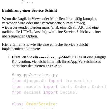
# ...
Einführung einer Service-Schicht
Wenn die Logik in Views oder Modellen übermäßig komplex,
verwoben wird oder über verschiedene Views hinweg
wiederverwendet werden muss (z. B. eine REST-API und eine
traditionelle HTML-Ansicht), wird eine Service-Schicht zu einer
überzeugenden Option.
Hier erfahren Sie, wie Sie eine einfache Service-Schicht
implementieren könnten:
Erstellen Sie ein
-Modul:
Dies ist eine gängige
services.py
Konvention, vielleicht innerhalb Ihres App-Verzeichnisses
oder einer dedizierten
-App.
core
# myapp/services.py
from
 django
.
db 
import
from
.
models 
import
 Cart
,
 Order
,
 OrderIt
from
 decimal 
import
class
OrderService
: