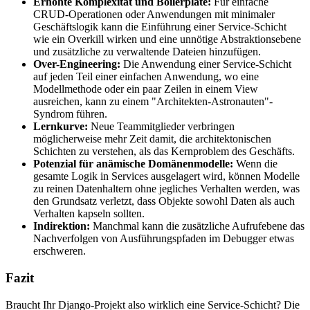
Erhöhte Komplexität und Boilerplate:
Für einfache
CRUD-Operationen oder Anwendungen mit minimaler
Geschäftslogik kann die Einführung einer Service-Schicht
wie ein Overkill wirken und eine unnötige Abstraktionsebene
und zusätzliche zu verwaltende Dateien hinzufügen.
Over-Engineering:
Die Anwendung einer Service-Schicht
auf jeden Teil einer einfachen Anwendung, wo eine
Modellmethode oder ein paar Zeilen in einem View
ausreichen, kann zu einem "Architekten-Astronauten"-
Syndrom führen.
Lernkurve:
Neue Teammitglieder verbringen
möglicherweise mehr Zeit damit, die architektonischen
Schichten zu verstehen, als das Kernproblem des Geschäfts.
Potenzial für anämische Domänenmodelle:
Wenn die
gesamte Logik in Services ausgelagert wird, können Modelle
zu reinen Datenhaltern ohne jegliches Verhalten werden, was
den Grundsatz verletzt, dass Objekte sowohl Daten als auch
Verhalten kapseln sollten.
Indirektion:
Manchmal kann die zusätzliche Aufrufebene das
Nachverfolgen von Ausführungspfaden im Debugger etwas
erschweren.
Fazit
Braucht Ihr Django-Projekt also wirklich eine Service-Schicht? Die