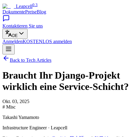
0.3
Leapcell
Dokumente
Preise
Blog
Kontaktieren Sie uns
DE
Anmelden
KOSTENLOS
anmelden
Back to Tech Articles
Braucht Ihr Django-Projekt
wirklich eine Service-Schicht?
Okt. 03, 2025
# Misc
Takashi Yamamoto
Infrastructure Engineer · Leapcell