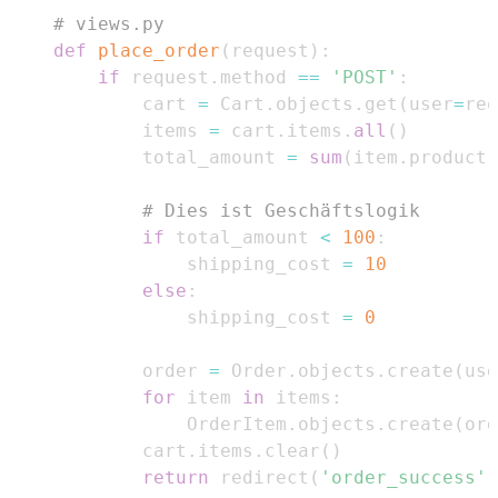
# views.py
def
place_order
(
request
)
:
if
 request
.
method 
==
'POST'
:
        cart 
=
 Cart
.
objects
.
get
(
user
=
req
        items 
=
 cart
.
items
.
all
(
)
        total_amount 
=
sum
(
item
.
product
.
# Dies ist Geschäftslogik
if
 total_amount 
<
100
:
            shipping_cost 
=
10
else
:
            shipping_cost 
=
0
        order 
=
 Order
.
objects
.
create
(
use
for
 item 
in
 items
:
            OrderItem
.
objects
.
create
(
ord
        cart
.
items
.
clear
(
)
return
 redirect
(
'order_success'
)