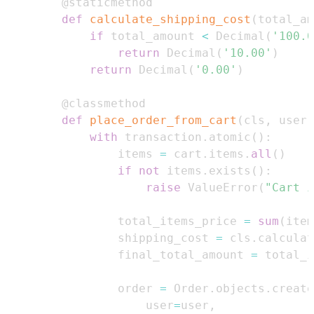
@staticmethod
def
calculate_shipping_cost
(
total_am
if
 total_amount 
<
 Decimal
(
'100.0
return
 Decimal
(
'10.00'
)
return
 Decimal
(
'0.00'
)
@classmethod
def
place_order_from_cart
(
cls
,
 user
,
with
 transaction
.
atomic
(
)
:
            items 
=
 cart
.
items
.
all
(
)
if
not
 items
.
exists
(
)
:
raise
 ValueError
(
"Cart i
            total_items_price 
=
sum
(
item
            shipping_cost 
=
 cls
.
calculat
            final_total_amount 
=
 total_i
            order 
=
 Order
.
objects
.
create
                user
=
user
,