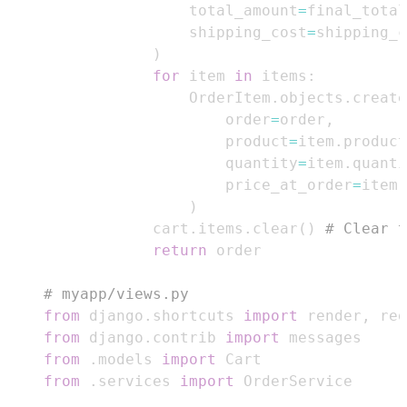
                total_amount
=
final_total
                shipping_cost
=
)
for
 item 
in
 items
:
                OrderItem
.
objects
.
create
                    order
=
order
,
                    product
=
item
.
product
                    quantity
=
item
.
quanti
                    price_at_order
=
item
.
)
            cart
.
items
.
clear
(
)
# Clear t
return
# myapp/views.py
from
 django
.
shortcuts 
import
 render
,
from
 django
.
contrib 
import
from
.
models 
import
from
.
services 
import