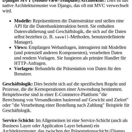
Djangos MVT (Model-View-Template) Architektur:
Dies ist das
native Architekturmuster von Django, das oft mit MVC verwechselt
wird.
Modelle:
Repräsentieren die Datenstruktur und stellen eine
API für die Datenbankinteraktion bereit. Sie enthalten
Datenvalidierung und Geschäftslogik, die sich auf die Daten
selbst beziehen (z. B.
-Methoden, benutzerdefinierte
save()
Manager).
Views:
Empfangen Webanfragen, interagieren mit Modellen
(und potenziell anderen Komponenten), verarbeiten Daten
und rendern Vorlagen. Sie fungieren als primäre Handler für
HTTP-Anfragen.
Vorlagen:
Behandeln die Präsentation von Daten für den
Benutzer.
Geschäftslogik:
Dies bezieht sich auf die spezifischen Regeln und
Prozesse, die die Kernoperationen einer Anwendung bestimmen.
Beispielsweise sind in einer E-Commerce-Plattform "die
Berechnung von Versandkosten basierend auf Gewicht und Zielort"
oder "die Verarbeitung einer Bestellung nach Zahlung" Beispiele für
Geschäftslogik.
Service-Schicht:
Im Allgemeinen ist eine Service-Schicht (auch als
Business Layer oder Application Layer bekannt) ein
Architekturmuster, das zwischen der Präsentationsschicht (Django