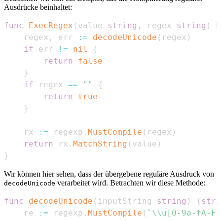
Ausdrücke beinhaltet:
func
ExecRegex
(
value 
string
,
 regex 
string
)
b
    regex
,
 err 
:=
decodeUnicode
(
regex
)
if
 err 
!=
nil
{
return
false
}
if
 regex 
==
""
{
return
true
}
    rx 
:=
 regexp
.
MustCompile
(
regex
)
return
 rx
.
MatchString
(
value
)
}
Wir können hier sehen, dass der übergebene reguläre Ausdruck von
verarbeitet wird. Betrachten wir diese Methode:
decodeUnicode
func
decodeUnicode
(
inputString 
string
)
(
stri
    re 
:=
 regexp
.
MustCompile
(
`\\u[0-9a-fA-F]