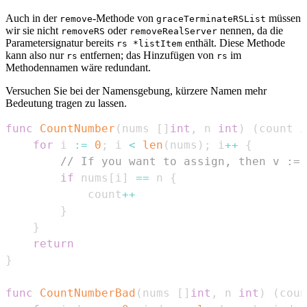
Auch in der
-Methode von
müssen
remove
graceTerminateRSList
wir sie nicht
oder
nennen, da die
removeRS
removeRealServer
Parametersignatur bereits
enthält. Diese Methode
rs *listItem
kann also nur
entfernen; das Hinzufügen von
im
rs
rs
Methodennamen wäre redundant.
Versuchen Sie bei der Namensgebung, kürzere Namen mehr
Bedeutung tragen zu lassen.
func
CountNumber
(
nums 
[
]
int
,
 n 
int
)
(
count 
i
for
 i 
:=
0
;
 i 
<
len
(
nums
)
;
 i
++
{
// If you want to assign, then v := 
if
 nums
[
i
]
==
 n 
{
            count
++
}
}
return
}
func
CountNumberBad
(
nums 
[
]
int
,
 n 
int
)
(
coun