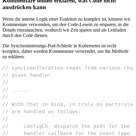
Kommentare sollten erklären, was Code nicht
ausdrücken kann
Wenn die interne Logik einer Funktion zu komplex ist, können wir
Kommentare verwenden, um den Code-Lesern zu ersparen, in die
Details einzutauchen, wodurch wir Zeit sparen und als Leitfaden
durch den Code dienen.
Die Synchronisierungs-Pod-Schleife in Kubernetes ist recht
komplex, daher werden Kommentare verwendet, um die Methode
zu erklären.
// syncLoopIteration reads from various chan
// given handler.
//
// ......
//
// With that in mind, in truly no particular
// are handled as follows:
//
//   - configCh: dispatch the pods for the c
//     handler callback for the event type