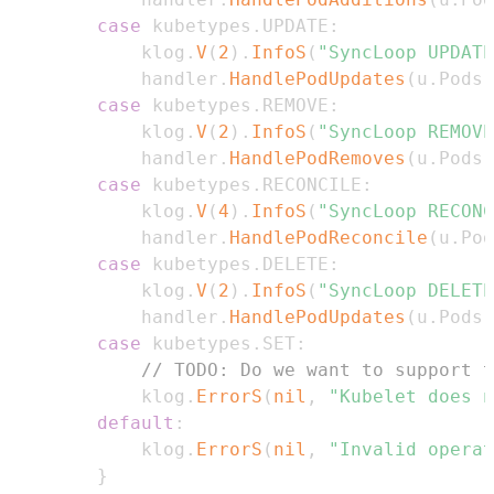
case
 kubetypes
.
UPDATE
:
            klog
.
V
(
2
)
.
InfoS
(
"SyncLoop UPDATE
            handler
.
HandlePodUpdates
(
u
.
Pods
)
case
 kubetypes
.
REMOVE
:
            klog
.
V
(
2
)
.
InfoS
(
"SyncLoop REMOVE
            handler
.
HandlePodRemoves
(
u
.
Pods
)
case
 kubetypes
.
RECONCILE
:
            klog
.
V
(
4
)
.
InfoS
(
"SyncLoop RECONC
            handler
.
HandlePodReconcile
(
u
.
Pod
case
 kubetypes
.
DELETE
:
            klog
.
V
(
2
)
.
InfoS
(
"SyncLoop DELETE
            handler
.
HandlePodUpdates
(
u
.
Pods
)
case
 kubetypes
.
SET
:
// TODO: Do we want to support t
            klog
.
ErrorS
(
nil
,
"Kubelet does n
default
:
            klog
.
ErrorS
(
nil
,
"Invalid operat
}