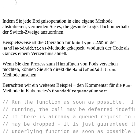
}
}
Indem Sie jede Ereignisoperation in eine eigene Methode
abstrahieren, vermeiden Sie es, die gesamte Logik flach innerhalb
der Switch-Zweige anzuordnen.
Beispielsweise ist die Operation für
in der
kubetypes.ADD
-Methode gekapselt, wodurch der Code als
HandlePodAdditions
Ganzes einem Verzeichnis ähnelt.
Wenn Sie den Prozess zum Hinzufügen von Pods verstehen
möchten, können Sie sich direkt die
-
HandlePodAdditions
Methode ansehen.
Betrachten wir ein weiteres Beispiel – den Kommentar für die
-
Run
Methode in Kubernetes’s
:
BoundedFrequencyRunner
// Run the function as soon as possible.  If
// running, the call may be deferred indefin
// If there is already a queued request to c
// may be dropped - it is just guaranteed th
// underlying function as soon as possible s