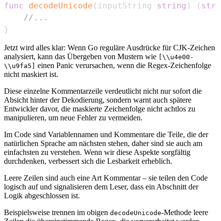
func
decodeUnicode
(
inputString 
string
)
(
stri
//...
}
Jetzt wird alles klar: Wenn Go reguläre Ausdrücke für CJK-Zeichen
analysiert, kann das Übergeben von Mustern wie
[\\u4e00-
einen Panic verursachen, wenn die Regex-Zeichenfolge
\\u9fa5]
nicht maskiert ist.
Diese einzelne Kommentarzeile verdeutlicht nicht nur sofort die
Absicht hinter der Dekodierung, sondern warnt auch spätere
Entwickler davor, die maskierte Zeichenfolge nicht achtlos zu
manipulieren, um neue Fehler zu vermeiden.
Im Code sind Variablennamen und Kommentare die Teile, die der
natürlichen Sprache am nächsten stehen, daher sind sie auch am
einfachsten zu verstehen. Wenn wir diese Aspekte sorgfältig
durchdenken, verbessert sich die Lesbarkeit erheblich.
Leere Zeilen sind auch eine Art Kommentar – sie teilen den Code
logisch auf und signalisieren dem Leser, dass ein Abschnitt der
Logik abgeschlossen ist.
Beispielsweise trennen im obigen
-Methode leere
decodeUnicode