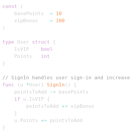
const
(
    basePoints  
=
10
    vipBonus    
=
100
)
type
 User 
struct
{
    IsVIP    
bool
    Points   
int
}
// SignIn handles user sign-in and increases
func
(
u 
*
User
)
SignIn
(
)
{
    pointsToAdd 
:=
if
 u
.
IsVIP 
{
        pointsToAdd 
+=
}
    u
.
Points 
+=
}