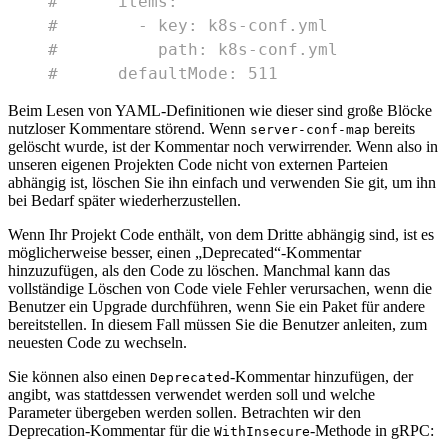
#      items:
#        - key: k8s-conf.yml
#          path: k8s-conf.yml
#      defaultMode: 511
Beim Lesen von YAML-Definitionen wie dieser sind große Blöcke
nutzloser Kommentare störend. Wenn
bereits
server-conf-map
gelöscht wurde, ist der Kommentar noch verwirrender. Wenn also in
unseren eigenen Projekten Code nicht von externen Parteien
abhängig ist, löschen Sie ihn einfach und verwenden Sie git, um ihn
bei Bedarf später wiederherzustellen.
Wenn Ihr Projekt Code enthält, von dem Dritte abhängig sind, ist es
möglicherweise besser, einen „Deprecated“-Kommentar
hinzuzufügen, als den Code zu löschen. Manchmal kann das
vollständige Löschen von Code viele Fehler verursachen, wenn die
Benutzer ein Upgrade durchführen, wenn Sie ein Paket für andere
bereitstellen. In diesem Fall müssen Sie die Benutzer anleiten, zum
neuesten Code zu wechseln.
Sie können also einen
-Kommentar hinzufügen, der
Deprecated
angibt, was stattdessen verwendet werden soll und welche
Parameter übergeben werden sollen. Betrachten wir den
Deprecation-Kommentar für die
-Methode in gRPC:
WithInsecure