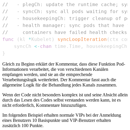
//   - plegCh: update the runtime cache; syn
//   - syncCh: sync all pods waiting for syn
//   - housekeepingCh: trigger cleanup of po
//   - health manager: sync pods that have f
//     containers have failed health checks
func
(
kl 
*
Kubelet
)
syncLoopIteration
(
ctx con
    syncCh 
<-
chan
 time
.
Time
,
 housekeepingCh 
}
Gleich zu Beginn erklärt der Kommentar, dass diese Funktion Pod-
Informationen verarbeitet, die von verschiedenen Kanälen
empfangen werden, und sie an die entsprechende
Verarbeitungslogik weiterleitet. Der Kommentar fasst auch die
allgemeine Logik für die Behandlung jedes Kanals zusammen.
Wenn der Code nicht besonders komplex ist und seine Absicht allein
durch das Lesen des Codes selbst verstanden werden kann, ist es
nicht erforderlich, Kommentare hinzuzufügen.
Im folgenden Beispiel erhalten normale VIPs bei der Anmeldung
eines Benutzers 10 Basispunkte und VIP-Benutzer erhalten
zusätzlich 100 Punkte.