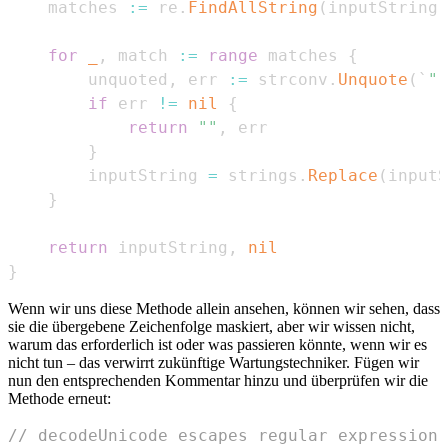
    matches 
:=
 re
.
FindAllString
(
inputString
,
for
_
,
 match 
:=
range
 matches 
{
        unquoted
,
 err 
:=
 strconv
.
Unquote
(
`
"`
if
 err 
!=
nil
{
return
""
,
}
        inputString 
=
 strings
.
Replace
(
inputS
}
return
 inputString
,
nil
}
Wenn wir uns diese Methode allein ansehen, können wir sehen, dass
sie die übergebene Zeichenfolge maskiert, aber wir wissen nicht,
warum das erforderlich ist oder was passieren könnte, wenn wir es
nicht tun – das verwirrt zukünftige Wartungstechniker. Fügen wir
nun den entsprechenden Kommentar hinzu und überprüfen wir die
Methode erneut:
// decodeUnicode escapes regular expression 