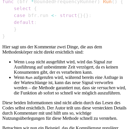
func
(
bfr 
*
BoundedFrequencyRunner
)
Run
(
)
{
select
{
case
 bfr
.
run 
<-
struct
{
}
{
}
:
default
:
}
}
Hier sagt uns der Kommentar zwei Dinge, die aus dem
Methodenkörper nicht direkt ersichtlich sind:
Wenn
nicht ausgeführt wird, wird das Signal zur
Loop
Ausführung auf unbestimmte Zeit verzögert, da es keinen
Konsumenten gibt, der es verarbeiten kann.
Wenn
aufgerufen wird, während bereits eine Anfrage in
Run
der Warteschlange ist, kann das neue Signal verworfen
werden – die Methode garantiert nur, dass sie
versuchen
wird,
die Funktion ab sofort so schnell wie möglich auszuführen.
Diese beiden Informationen sind nicht allein durch das Lesen des
Codes selbst ersichtlich. Der Autor teilt uns diese versteckten Details
durch Kommentare mit und hilft uns so, wichtige
Nutzungsüberlegungen für diese Methode schnell zu verstehen.
Betrachten wir nun ein Beispiel, das die Kompilierung regulärer