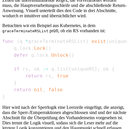
Zeilen die übereinstimmende Regex, die vorverarbeitet werden
muss, die Hauptverarbeitungsschleife und die abschließende Return-
Anweisung. Visuell unterteilt dies den Code in drei Abschnitte,
wodurch er intuitiver und übersichtlicher wird.
Betrachten wir ein Beispiel aus Kubernetes, in dem
prüft, ob ein RS vorhanden ist:
graceTerminateRSList
func
(
q 
*
graceTerminateRSList
)
exist
(
uniqueR
    q
.
lock
.
Lock
(
)
defer
 q
.
lock
.
Unlock
(
)
if
 rs
,
 ok 
:=
 q
.
list
[
uniqueRS
]
;
 ok 
{
return
 rs
,
true
}
return
nil
,
false
}
Hier wird nach der Sperrlogik eine Leerzeile eingefügt, die anzeigt,
dass die Sperr-/Entsperraktionen abgeschlossen sind und der nächste
Abschnitt für die Überprüfung des Vorhandenseins vorgesehen ist.
Dies trennt die Logik visuell, sodass sich die Leser mehr auf die
letztere Logik konzentrieren und den Hauptpunkt schnell erfassen