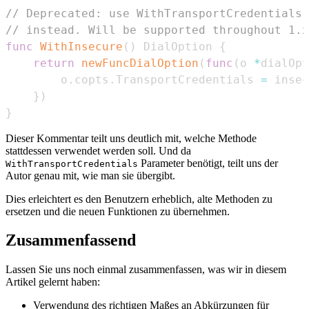
// Deprecated: use WithTransportCredentials 
// instead. Will be supported throughout 1.x
func
WithInsecure
(
)
 DialOption 
{
return
newFuncDialOption
(
func
(
o 
*
dialOpt
        o
.
copts
.
TransportCredentials 
=
 insec
}
)
}
Dieser Kommentar teilt uns deutlich mit, welche Methode
stattdessen verwendet werden soll. Und da
Parameter benötigt, teilt uns der
WithTransportCredentials
Autor genau mit, wie man sie übergibt.
Dies erleichtert es den Benutzern erheblich, alte Methoden zu
ersetzen und die neuen Funktionen zu übernehmen.
Zusammenfassend
Lassen Sie uns noch einmal zusammenfassen, was wir in diesem
Artikel gelernt haben:
Verwendung des richtigen Maßes an Abkürzungen für