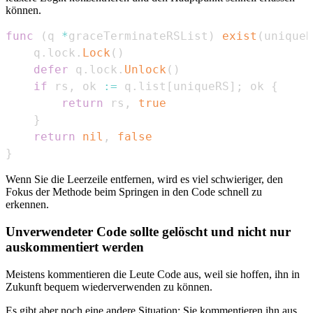
können.
func
(
q 
*
graceTerminateRSList
)
exist
(
uniqueR
    q
.
lock
.
Lock
(
)
defer
 q
.
lock
.
Unlock
(
)
if
 rs
,
 ok 
:=
 q
.
list
[
uniqueRS
]
;
 ok 
{
return
 rs
,
true
}
return
nil
,
false
}
Wenn Sie die Leerzeile entfernen, wird es viel schwieriger, den
Fokus der Methode beim Springen in den Code schnell zu
erkennen.
Unverwendeter Code sollte gelöscht und nicht nur
auskommentiert werden
Meistens kommentieren die Leute Code aus, weil sie hoffen, ihn in
Zukunft bequem wiederverwenden zu können.
Es gibt aber noch eine andere Situation: Sie kommentieren ihn aus,