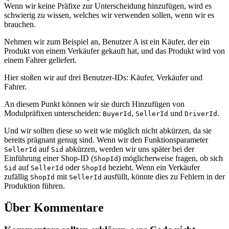
Wenn wir keine Präfixe zur Unterscheidung hinzufügen, wird es
schwierig zu wissen, welches wir verwenden sollen, wenn wir es
brauchen.
Nehmen wir zum Beispiel an, Benutzer A ist ein Käufer, der ein
Produkt von einem Verkäufer gekauft hat, und das Produkt wird von
einem Fahrer geliefert.
Hier stoßen wir auf drei Benutzer-IDs: Käufer, Verkäufer und
Fahrer.
An diesem Punkt können wir sie durch Hinzufügen von
Modulpräfixen unterscheiden:
,
und
.
BuyerId
SellerId
DriverId
Und wir sollten diese so weit wie möglich nicht abkürzen, da sie
bereits prägnant genug sind. Wenn wir den Funktionsparameter
auf
abkürzen, werden wir uns später bei der
SellerId
Sid
Einführung einer Shop-ID (
) möglicherweise fragen, ob sich
ShopId
auf
oder
bezieht. Wenn ein Verkäufer
Sid
SellerId
ShopId
zufällig
mit
ausfüllt, könnte dies zu Fehlern in der
ShopId
SellerId
Produktion führen.
Über Kommentare