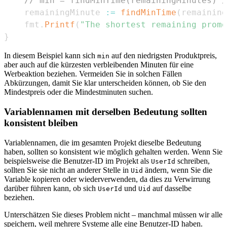
// min = findMinTime(remainingMinutes) /
    remainingMinute 
:=
findMinTime
(
remaining
    fmt
.
Printf
(
"The shortest remaining promo
}
In diesem Beispiel kann sich
auf den niedrigsten Produktpreis,
min
aber auch auf die kürzesten verbleibenden Minuten für eine
Werbeaktion beziehen. Vermeiden Sie in solchen Fällen
Abkürzungen, damit Sie klar unterscheiden können, ob Sie den
Mindestpreis oder die Mindestminuten suchen.
Variablennamen mit derselben Bedeutung sollten
konsistent bleiben
Variablennamen, die im gesamten Projekt dieselbe Bedeutung
haben, sollten so konsistent wie möglich gehalten werden. Wenn Sie
beispielsweise die Benutzer-ID im Projekt als
schreiben,
UserId
sollten Sie sie nicht an anderer Stelle in
ändern, wenn Sie die
Uid
Variable kopieren oder wiederverwenden, da dies zu Verwirrung
darüber führen kann, ob sich
und
auf dasselbe
UserId
Uid
beziehen.
Unterschätzen Sie dieses Problem nicht – manchmal müssen wir alle
speichern, weil mehrere Systeme alle eine Benutzer-ID haben.