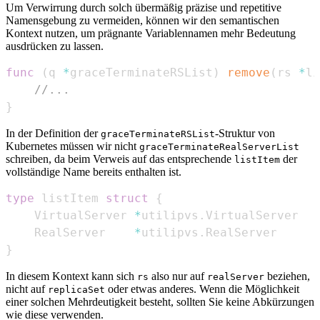
Um Verwirrung durch solch übermäßig präzise und repetitive
Namensgebung zu vermeiden, können wir den semantischen
Kontext nutzen, um prägnante Variablennamen mehr Bedeutung
ausdrücken zu lassen.
func
(
q 
*
graceTerminateRSList
)
remove
(
rs 
*
li
//...
}
In der Definition der
-Struktur von
graceTerminateRSList
Kubernetes müssen wir nicht
graceTerminateRealServerList
schreiben, da beim Verweis auf das entsprechende
der
listItem
vollständige Name bereits enthalten ist.
type
 listItem 
struct
{
    VirtualServer 
*
utilipvs
.
    RealServer    
*
utilipvs
.
}
In diesem Kontext kann sich
also nur auf
beziehen,
rs
realServer
nicht auf
oder etwas anderes. Wenn die Möglichkeit
replicaSet
einer solchen Mehrdeutigkeit besteht, sollten Sie keine Abkürzungen
wie diese verwenden.