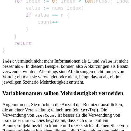
for
 index 
:=
0
;
 index 
<
len
(
nums
)
;
 index
        value 
:=
 nums
[
index
]
if
 value 
==
 n 
{
            count
++
}
}
return
}
vermittelt nicht mehr Informationen als
, und
ist nicht
index
i
value
besser als
. In diesem Beispiel können also Abkürzungen als Ersatz
v
verwendet werden. Allerdings sind Abkürzungen nicht immer von
Vorteil; ob man sie verwendet oder nicht, hängt davon ab, ob im
jeweiligen Szenario Mehrdeutigkeit entsteht.
Variablennamen sollten Mehrdeutigkeit vermeiden
Angenommen, Sie möchten die Anzahl der Benutzer ausdrücken,
die an einer Veranstaltung teilnehmen (ein
-Typ). Die
int
Verwendung von
ist besser als die Verwendung von
userCount
oder
. Dies liegt daran, dass sich
auf ein
user
users
user
Benutzerobjekt beziehen könnte und
sich auf einen Slice von
users
Benutzerobjekten beziehen könnte – die Verwendung von beidem