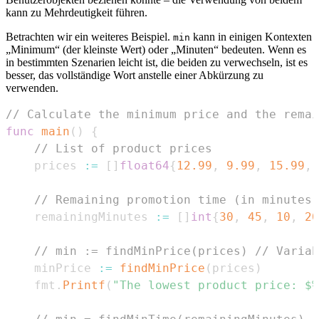
kann zu Mehrdeutigkeit führen.
Betrachten wir ein weiteres Beispiel.
kann in einigen Kontexten
min
„Minimum“ (der kleinste Wert) oder „Minuten“ bedeuten. Wenn es
in bestimmten Szenarien leicht ist, die beiden zu verwechseln, ist es
besser, das vollständige Wort anstelle einer Abkürzung zu
verwenden.
// Calculate the minimum price and the remai
func
main
(
)
{
// List of product prices
    prices 
:=
[
]
float64
{
12.99
,
9.99
,
15.99
,
// Remaining promotion time (in minutes)
    remainingMinutes 
:=
[
]
int
{
30
,
45
,
10
,
20
// min := findMinPrice(prices) // Variab
    minPrice 
:=
findMinPrice
(
prices
)
    fmt
.
Printf
(
"The lowest product price: $%