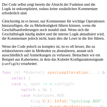
Der Code selbst zeigt bereits die Absicht der Funktion und die
Logik ist unkompliziert, sodass keine zusätzlichen Kommentare
erforderlich sind.
Gleichzeitig ist es besser, nur Kommentare für wichtige Operationen
hinzuzufügen, die zu Mehrdeutigkeit führen können, wenn die
Geschäftsanforderungen noch instabil sind. Wenn sich die
Geschäftslogik häufig ändert und die interne Logik aktualisiert wird,
die Kommentare jedoch nicht, kann dies die Leser in die Irre führen.
Wenn der Code jedoch zu komplex ist, ist es oft besser, ihn zu
refaktorisieren oder in Methoden zu abstrahieren, anstatt sich
ausschließlich auf Anmerkungen zu verlassen. Betrachten wir ein
Beispiel aus Kubernetes, in dem das Kubelet Konfigurationssignale
(
) verarbeitet:
configCh
func
(
kl 
*
Kubelet
)
syncLoopIteration
(
...
)
bo
select
{
case
 u
,
 open 
:=
<-
configCh
:
switch
 u
.
Op 
{
case
 kubetypes
.
ADD
:
            klog
.
V
(
2
)
.
InfoS
(
"SyncLoop ADD"
,
            handler
.
HandlePodAdditions
(
u
.
Pod