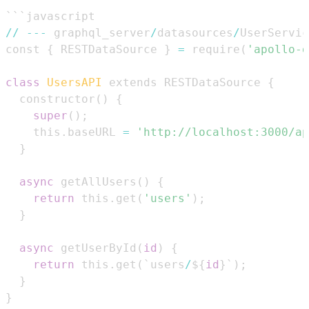
//
-
-
-
 graphql_server
/
datasources
/
UserServic
const 
{
 RESTDataSource 
}
=
 require
(
'apollo-d
class
UsersAPI
 extends RESTDataSource 
{
  constructor
(
)
{
super
(
)
;
    this
.
baseURL 
=
'http://localhost:3000/ap
}
async
 getAllUsers
(
)
{
return
 this
.
get
(
'users'
)
;
}
async
 getUserById
(
id
)
{
return
 this
.
get
(
`users
/
$
{
id
}
`
)
;
}
}