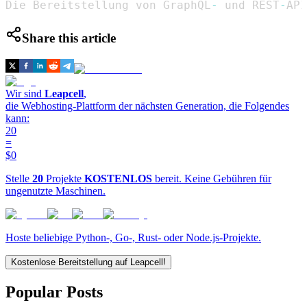
Die Bereitstellung von GraphQL
-
 und REST
-
API
Share this article
Wir sind
Leapcell
,
die Webhosting-Plattform der nächsten Generation, die Folgendes
kann:
20
=
$0
Stelle
20
Projekte
KOSTENLOS
bereit. Keine Gebühren für
ungenutzte Maschinen.
Hoste beliebige Python-, Go-, Rust- oder Node.js-Projekte.
Kostenlose Bereitstellung auf Leapcell!
Popular Posts