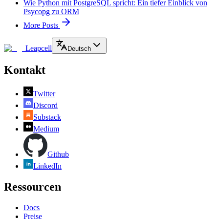
Wie Python mit PostgreSQL spricht: Ein tiefer Einblick von
Psycopg zu ORM
More Posts
Leapcell
Deutsch
Kontakt
Twitter
Discord
Substack
Medium
Github
LinkedIn
Ressourcen
Docs
Preise