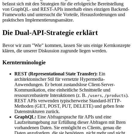
befasst sich mit den Strategien für die erfolgreiche Bereitstellung
von GraphQL- und REST-APIs innerhalb eines einzigen Backend-
Frameworks und untersucht die Vorteile, Herausforderungen und
praktischen Implementierungsansätze.
Die Dual-API-Strategie erklärt
Bevor wir zum "Wie" kommen, lassen Sie uns einige Kernkonzepte
klären, die unserer Diskussion zugrunde liegen werden.
Kernterminologie
REST (Representational State Transfer):
Ein
architektonischer Stil für vernetzte Hypermedia-
Anwendungen. Er betont zustandslose Client-Server-
Kommunikation, eine einheitliche Schnittstelle und
ressourcenbasierte Interaktionen (z. B.
,
).
/users
/products
REST APIs verwenden typischerweise Standard-HTTP-
Methoden (GET, POST, PUT, DELETE) und geben feste
Datenstrukturen zurück.
GraphQL:
Eine Abfragesprache für APIs und eine
Laufzeitumgebung zur Erfüllung dieser Abfragen mit Ihren
vorhandenen Daten. Sie ermöglicht es Clients, genau die
Daten anzufordern, die sie benötigen, nicht mehr und nicht