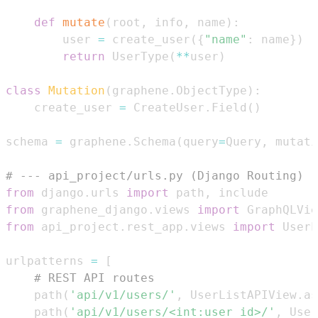
def
mutate
(
root
,
 info
,
 name
)
:
        user 
=
 create_user
(
{
"name"
:
 name
}
)
return
 UserType
(
**
user
)
class
Mutation
(
graphene
.
ObjectType
)
:
    create_user 
=
 CreateUser
.
Field
(
)
schema 
=
 graphene
.
Schema
(
query
=
Query
,
 mutati
# --- api_project/urls.py (Django Routing) -
from
 django
.
urls 
import
 path
,
from
 graphene_django
.
views 
import
from
 api_project
.
rest_app
.
views 
import
 UserL
urlpatterns 
=
[
# REST API routes
    path
(
'api/v1/users/'
,
 UserListAPIView
.
as
    path
(
'api/v1/users/<int:user_id>/'
,
 User