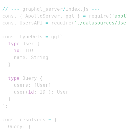
//
-
-
-
 graphql_server
/
index
.
js 
-
-
-
const 
{
 ApolloServer
,
 gql 
}
=
 require
(
'apoll
const UsersAPI 
=
 require
(
'./datasources/User
const typeDefs 
=
type
 User 
{
id
:
    name
:
}
type
 Query 
{
    users
:
[
User
]
    user
(
id
:
 ID!
)
:
}
`
;
const resolvers 
=
{
  Query
:
{