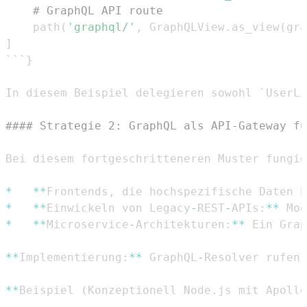
# GraphQL API route
    path
(
'graphql/'
,
 GraphQLView
.
as_view
(
gra
]
```
}
In diesem Beispiel delegieren sowohl `UserLi
#### Strategie 2: GraphQL als API-Gateway fü
Bei diesem fortgeschritteneren Muster fungie
*
**
Frontends
,
 die hochspezifische Daten b
*
**
Einwickeln von Legacy
-
REST
-
APIs
:
**
 Mod
*
**
Microservice
-
Architekturen
:
**
 Ein Grap
**
Implementierung
:
**
 GraphQL
-
Resolver rufen 
**
Beispiel 
(
Konzeptionell Node
.
js mit Apollo