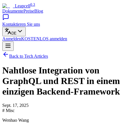
0.3
Leapcell
Dokumente
Preise
Blog
Kontaktieren Sie uns
DE
Anmelden
KOSTENLOS
anmelden
Back to Tech Articles
Nahtlose Integration von
GraphQL und REST in einem
einzigen Backend-Framework
Sept. 17, 2025
# Misc
Wenhao Wang