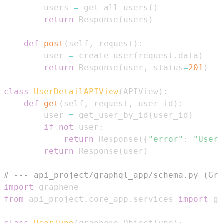
        users 
=
 get_all_users
(
)
return
 Response
(
users
)
def
post
(
self
,
 request
)
:
        user 
=
 create_user
(
request
.
data
)
return
 Response
(
user
,
 status
=
201
)
class
UserDetailAPIView
(
APIView
)
:
def
get
(
self
,
 request
,
 user_id
)
:
        user 
=
 get_user_by_id
(
user_id
)
if
not
 user
:
return
 Response
(
{
"error"
:
"User 
return
 Response
(
user
)
# --- api_project/graphql_app/schema.py (Gra
import
from
 api_project
.
core_app
.
services 
import
 ge
class
UserType
(
graphene
.
ObjectType
)
: