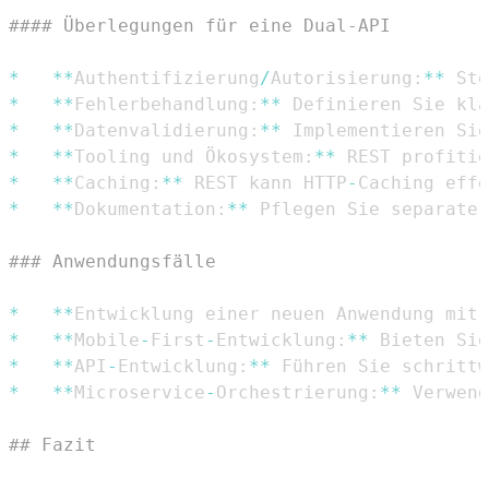
#### Überlegungen für eine Dual-API
*
**
Authentifizierung
/
Autorisierung
:
**
 Ste
*
**
Fehlerbehandlung
:
**
 Definieren Sie kla
*
**
Datenvalidierung
:
**
 Implementieren Sie
*
**
Tooling und Ökosystem
:
**
 REST profitie
*
**
Caching
:
**
 REST kann HTTP
-
Caching effe
*
**
Dokumentation
:
**
 Pflegen Sie separate
,
### Anwendungsfälle
*
**
Entwicklung einer neuen Anwendung mit 
*
**
Mobile
-
First
-
Entwicklung
:
**
 Bieten Sie
*
**
API
-
Entwicklung
:
**
 Führen Sie schrittw
*
**
Microservice
-
Orchestrierung
:
**
 Verwend
## Fazit