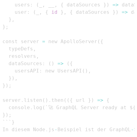
    users
:
(
_
,
 __
,
{
 dataSources 
}
)
=
>
 dataS
    user
:
(
_
,
{
id
}
,
{
 dataSources 
}
)
=
>
 da
}
,
}
;
const server 
=
 new ApolloServer
(
{
  typeDefs
,
  resolvers
,
  dataSources
:
(
)
=
>
(
{
    usersAPI
:
 new UsersAPI
(
)
,
}
)
,
}
)
;
server
.
listen
(
)
.
then
(
(
{
 url 
}
)
=
>
{
  console
.
log
(
`🚀 GraphQL Server ready at $
{
}
)
;
```
}
In diesem Node
.
js
-
Beispiel ist der GraphQL
-
S