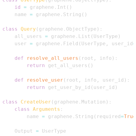
id
=
 graphene
.
Int
(
)
    name 
=
 graphene
.
String
(
)
class
Query
(
graphene
.
ObjectType
)
:
    all_users 
=
 graphene
.
List
(
UserType
)
    user 
=
 graphene
.
Field
(
UserType
,
 user_id
=
def
resolve_all_users
(
root
,
 info
)
:
return
 get_all_users
(
)
def
resolve_user
(
root
,
 info
,
 user_id
)
:
return
 get_user_by_id
(
user_id
)
class
CreateUser
(
graphene
.
Mutation
)
:
class
Arguments
:
        name 
=
 graphene
.
String
(
required
=
True
    Output 
=