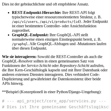
Dies ist der gebräuchlichste und oft empfohlene Ansatz.
REST-Endpunkt-Hierarchie:
Ihre REST-API folgt
typischerweise einer ressourcenorientierten Struktur, z. B.
,
. Jeder Endpunkt
/api/v1/users
/api/v1/products/{id}
ist einer bestimmten Controller- oder Ansichtsfunktion
zugeordnet.
GraphQL-Endpunkt:
Ihre GraphQL-API stellt
normalerweise einen einzigen Einstiegspunkt bereit, z. B.
. Alle GraphQL-Abfragen und -Mutationen laufen
/graphql
über diesen Endpunkt.
Wie sie interagieren:
Sowohl die REST-Controller als auch die
GraphQL-Resolver sollten in einen gemeinsamen Satz von
Funktionen der
Service-Schicht
oder
Repository-Schicht
aufrufen,
die Ihre Kern-Geschäftslogik kapseln und mit Ihrer Datenbank oder
anderen externen Diensten interagieren. Dies verhindert Code-
Duplizierung und gewährleistet die Datenkonsistenz über beide
APIs hinweg.
**Beispiel (Konzeptionell in einer Python/Django-Umgebung):
# --- api_project/core_app/services.py ---
# Dies ist Ihre gemeinsame Geschäftslogiksch