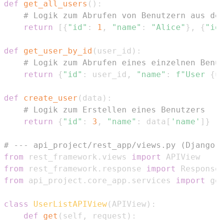
def
get_all_users
(
)
:
# Logik zum Abrufen von Benutzern aus de
return
[
{
"id"
:
1
,
"name"
:
"Alice"
}
,
{
"id
def
get_user_by_id
(
user_id
)
:
# Logik zum Abrufen eines einzelnen Benu
return
{
"id"
:
 user_id
,
"name"
:
f"User 
{
u
def
create_user
(
data
)
:
# Logik zum Erstellen eines Benutzers
return
{
"id"
:
3
,
"name"
:
 data
[
'name'
]
}
# --- api_project/rest_app/views.py (Django 
from
 rest_framework
.
views 
import
from
 rest_framework
.
response 
import
from
 api_project
.
core_app
.
services 
import
 ge
class
UserListAPIView
(
APIView
)
:
def
get
(
self
,
 request
)
: