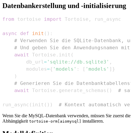
Datenbankerstellung und -initialisierung
from
 tortoise 
import
 Tortoise
,
async
def
init
(
)
:
# Verwenden Sie die SQLite-Datenbank, un
# Und geben Sie den Anwendungsnamen mit 
await
 Tortoise
.
init
(
        db_url
=
'sqlite://db.sqlite3'
,
        modules
=
{
'models'
:
[
'models'
]
}
)
# Generieren Sie die Datenbanktabellenst
await
 Tortoise
.
generate_schemas
(
)
# saf
run_async
(
init
(
)
)
# Kontext automatisch ver
Wenn Sie die MySQL-Datenbank verwenden, müssen Sie zuerst die
Abhängigkeit
installieren.
tortoise-orm[aiomysql]