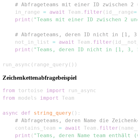
# Abfrageteams mit einer ID zwischen 2 u
    in_range 
=
await
 Team
.
filter
(
id__range
=
(
print
(
"Teams mit einer ID zwischen 2 und
# Abfrageteams, deren ID nicht in [1, 3,
    not_in_list 
=
await
 Team
.
filter
(
id__not_
print
(
"Teams, deren ID nicht in [1, 3, 5
run_async
(
range_query
(
)
)
Zeichenkettenabfragebeispiel
from
 tortoise 
import
from
 models 
import
async
def
string_query
(
)
:
# Abfrageteams, deren Name die Zeichenke
    contains_team 
=
await
 Team
.
filter
(
name__
print
(
"Teams, deren Name team enthält (G