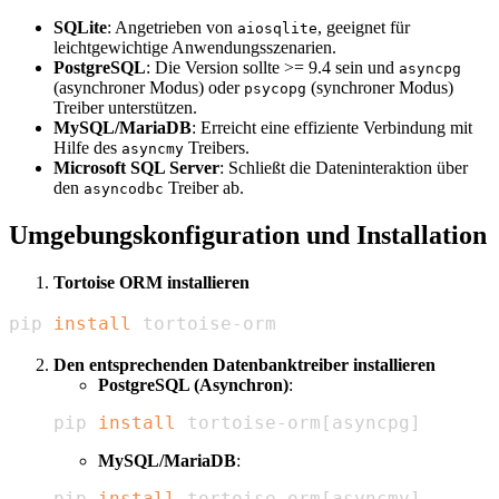
SQLite
: Angetrieben von
, geeignet für
aiosqlite
leichtgewichtige Anwendungsszenarien.
PostgreSQL
: Die Version sollte >= 9.4 sein und
asyncpg
(asynchroner Modus) oder
(synchroner Modus)
psycopg
Treiber unterstützen.
MySQL/MariaDB
: Erreicht eine effiziente Verbindung mit
Hilfe des
Treibers.
asyncmy
Microsoft SQL Server
: Schließt die Dateninteraktion über
den
Treiber ab.
asyncodbc
Umgebungskonfiguration und Installation
Tortoise ORM installieren
pip 
install
 tortoise-orm
Den entsprechenden Datenbanktreiber installieren
PostgreSQL (Asynchron)
:
pip 
install
 tortoise-orm
[
asyncpg
]
MySQL/MariaDB
:
pip 
install
 tortoise-orm
[
asyncmy
]