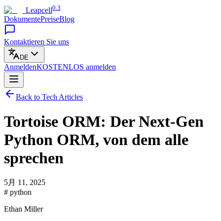
0.3
Leapcell
Dokumente
Preise
Blog
Kontaktieren Sie uns
DE
Anmelden
KOSTENLOS
anmelden
Back to Tech Articles
Tortoise ORM: Der Next-Gen
Python ORM, von dem alle
sprechen
5月 11, 2025
# python
Ethan Miller