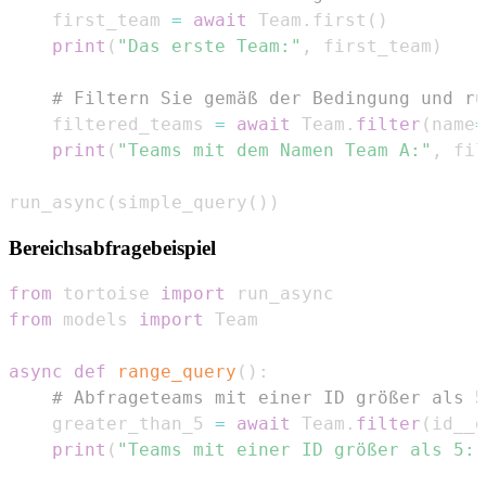
    first_team 
=
await
 Team
.
first
(
)
print
(
"Das erste Team:"
,
 first_team
)
# Filtern Sie gemäß der Bedingung und ru
    filtered_teams 
=
await
 Team
.
filter
(
name
=
print
(
"Teams mit dem Namen Team A:"
,
 fil
run_async
(
simple_query
(
)
)
Bereichsabfragebeispiel
from
 tortoise 
import
from
 models 
import
async
def
range_query
(
)
:
# Abfrageteams mit einer ID größer als 5
    greater_than_5 
=
await
 Team
.
filter
(
id__g
print
(
"Teams mit einer ID größer als 5:"