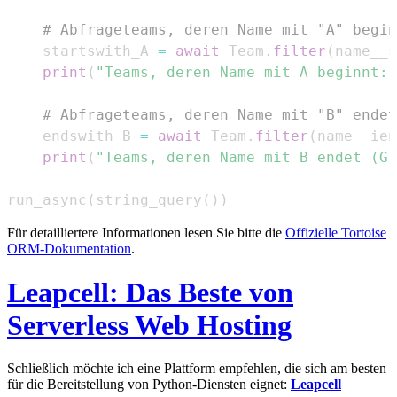
# Abfrageteams, deren Name mit "A" begin
    startswith_A 
=
await
 Team
.
filter
(
name__s
print
(
"Teams, deren Name mit A beginnt:"
# Abfrageteams, deren Name mit "B" endet
    endswith_B 
=
await
 Team
.
filter
(
name__ien
print
(
"Teams, deren Name mit B endet (Gr
run_async
(
string_query
(
)
)
Für detailliertere Informationen lesen Sie bitte die
Offizielle Tortoise
ORM-Dokumentation
.
Leapcell: Das Beste von
Serverless Web Hosting
Schließlich möchte ich eine Plattform empfehlen, die sich am besten
für die Bereitstellung von Python-Diensten eignet:
Leapcell