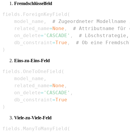
Fremdschlüsselfeld
fields
.
ForeignKeyField
(
    model_name
,
# Zugeordneter Modellname i
    related_name
=
None
,
# Attributname für d
    on_delete
=
'CASCADE'
,
# Löschstrategie, 
    db_constraint
=
True
,
# Ob eine Fremdschl
)
Eins-zu-Eins-Feld
fields
.
OneToOneField
(
    model_name
,
    related_name
=
None
,
    on_delete
=
'CASCADE'
,
    db_constraint
=
True
)
Viele-zu-Viele-Feld
fields
.
ManyToManyField
(