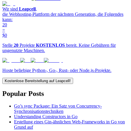
Wir sind
Leapcell
,
die Webhosting-Plattform der nächsten Generation, die Folgendes
kann:
20
=
$0
Stelle
20
Projekte
KOSTENLOS
bereit. Keine Gebühren für
ungenutzte Maschinen.
Hoste beliebige Python-, Go-, Rust- oder Node.js-Projekte.
Kostenlose Bereitstellung auf Leapcell!
Popular Posts
Go’s sync Package: Ein Satz von Concurrency-
Synchronisationstechniken
Understanding Constructors in Go
Erstellung eines Gin-ähnlichen Web-Frameworks in Go von
Grund auf