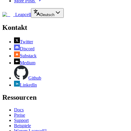
More Posts
Leapcell
Deutsch
Kontakt
Twitter
Discord
Substack
Medium
Github
LinkedIn
Ressourcen
Docs
Preise
Support
Beispiele
Warum Leapcell?