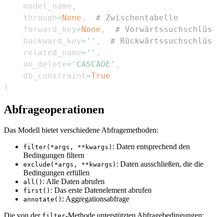
    model_name
,
    through
=
None
,
# Zwischentabelle
    forward_key
=
None
,
# Vorwärtssuchschlüss
    backward_key
=
''
,
# Rückwärtssuchschlüss
    related_name
=
''
,
    on_delete
=
'CASCADE'
,
    db_constraint
=
True
)
Abfrageoperationen
Das Modell bietet verschiedene Abfragemethoden:
: Daten entsprechend den
filter(*args, **kwargs)
Bedingungen filtern
: Daten ausschließen, die die
exclude(*args, **kwargs)
Bedingungen erfüllen
: Alle Daten abrufen
all()
: Das erste Datenelement abrufen
first()
: Aggregationsabfrage
annotate()
Die von der
-Methode unterstützten Abfragebedingungen:
filter