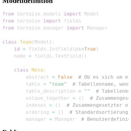
Modelldefinition
from
 tortoise
.
models 
import
from
 tortoise 
import
from
 tortoise
.
manager 
import
class
Team
(
Model
)
:
id
=
 fields
.
IntField
(
pk
=
True
)
    name 
=
 fields
.
TextField
(
)
class
Meta
:
        abstract 
=
False
# Ob es sich um ei
        table 
=
"team"
# Tabellenname, wenn
        table_description 
=
""
# Tabellenko
        unique_together 
=
(
)
# Zusammengese
        indexes 
=
(
)
# Zusammengesetzter ni
        ordering 
=
[
]
# Standardsortierung
        manager 
=
 Manager  
# Benutzerdefinie