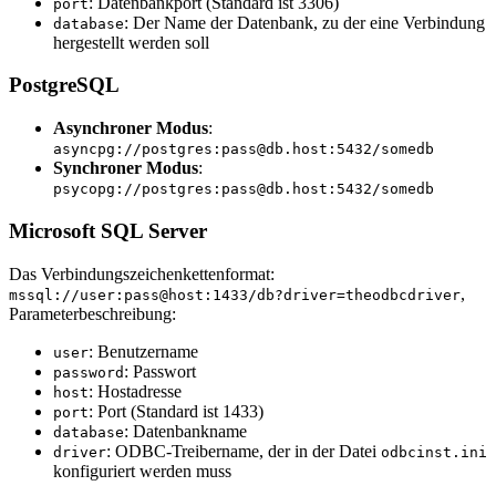
: Datenbankport (Standard ist 3306)
port
: Der Name der Datenbank, zu der eine Verbindung
database
hergestellt werden soll
PostgreSQL
Asynchroner Modus
:
asyncpg://postgres:pass@db.host:5432/somedb
Synchroner Modus
:
psycopg://postgres:pass@db.host:5432/somedb
Microsoft SQL Server
Das Verbindungszeichenkettenformat:
,
mssql://user:pass@host:1433/db?driver=theodbcdriver
Parameterbeschreibung:
: Benutzername
user
: Passwort
password
: Hostadresse
host
: Port (Standard ist 1433)
port
: Datenbankname
database
: ODBC-Treibername, der in der Datei
driver
odbcinst.ini
konfiguriert werden muss