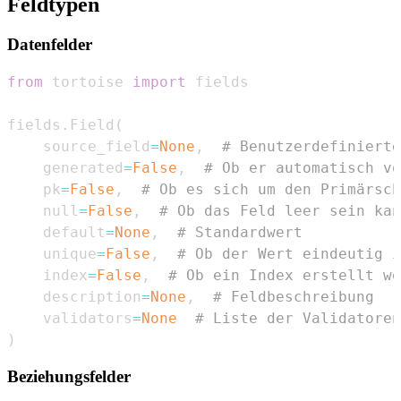
Feldtypen
Datenfelder
from
 tortoise 
import
fields
.
Field
(
    source_field
=
None
,
# Benutzerdefinierte
    generated
=
False
,
# Ob er automatisch vo
    pk
=
False
,
# Ob es sich um den Primärsch
    null
=
False
,
# Ob das Feld leer sein kan
    default
=
None
,
# Standardwert
    unique
=
False
,
# Ob der Wert eindeutig i
    index
=
False
,
# Ob ein Index erstellt we
    description
=
None
,
# Feldbeschreibung
    validators
=
None
# Liste der Validatoren
)
Beziehungsfelder