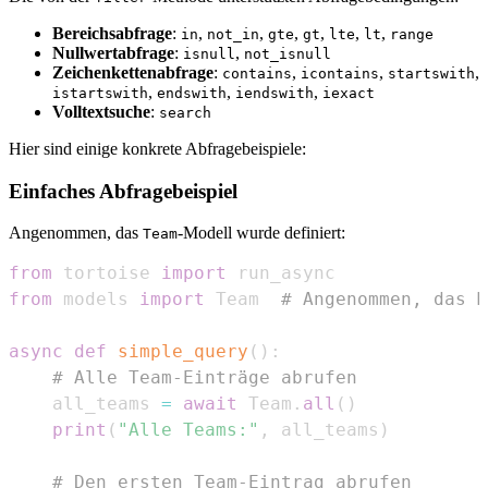
Bereichsabfrage
:
,
,
,
,
,
,
in
not_in
gte
gt
lte
lt
range
Nullwertabfrage
:
,
isnull
not_isnull
Zeichenkettenabfrage
:
,
,
,
contains
icontains
startswith
,
,
,
istartswith
endswith
iendswith
iexact
Volltextsuche
:
search
Hier sind einige konkrete Abfragebeispiele:
Einfaches Abfragebeispiel
Angenommen, das
-Modell wurde definiert:
Team
from
 tortoise 
import
from
 models 
import
 Team  
# Angenommen, das M
async
def
simple_query
(
)
:
# Alle Team-Einträge abrufen
    all_teams 
=
await
 Team
.
all
(
)
print
(
"Alle Teams:"
,
 all_teams
)
# Den ersten Team-Eintrag abrufen