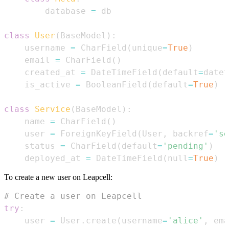
        database 
=
class
User
(
BaseModel
)
:
    username 
=
 CharField
(
unique
=
True
)
    email 
=
 CharField
(
)
    created_at 
=
 DateTimeField
(
default
=
datet
    is_active 
=
 BooleanField
(
default
=
True
)
class
Service
(
BaseModel
)
:
    name 
=
 CharField
(
)
    user 
=
 ForeignKeyField
(
User
,
 backref
=
'se
    status 
=
 CharField
(
default
=
'pending'
)
    deployed_at 
=
 DateTimeField
(
null
=
True
)
To create a new user on Leapcell:
# Create a user on Leapcell
try
:
    user 
=
 User
.
create
(
username
=
'alice'
,
 ema