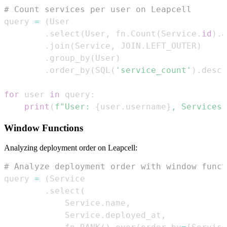
# Count services per user on Leapcell
query 
=
(
.
select
(
User
,
 fn
.
Count
(
Service
.
id
)
.
a
.
join
(
Service
,
 JOIN
.
LEFT_OUTER
)
.
group_by
(
User
)
.
order_by
(
SQL
(
'service_count'
)
.
desc
(
for
 user 
in
 query
:
print
(
f"User: 
{
user
.
username
}
, Services:
Window Functions
Analyzing deployment order on Leapcell:
# Analyze deployment order with window funct
query 
=
(
.
select
(
            Service
.
name
,
            Service
.
deployed_at
,