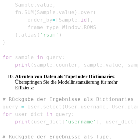
    Sample
.
value
,
    fn
.
SUM
(
Sample
.
value
)
.
over
(
        order_by
=
[
Sample
.
id
]
,
        frame_type
=
Window
.
)
.
alias
(
'rsum'
)
)
for
 sample 
in
 query
:
print
(
sample
.
counter
,
 sample
.
value
,
 samp
Abrufen von Daten als Tupel oder Dictionaries
:
Überspringen Sie die Modellinstanziierung für mehr
Effizienz:
# Rückgabe der Ergebnisse als Dictionaries
query 
=
 User
.
select
(
User
.
username
,
 User
.
plan
for
 user_dict 
in
 query
:
print
(
user_dict
[
'username'
]
,
 user_dict
[
'
# Rückgabe der Ergebnisse als Tupel