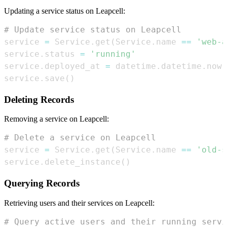
Updating a service status on Leapcell:
# Update service status on Leapcell
service 
=
 Service
.
get
(
Service
.
name 
==
'web-a
service
.
status 
=
'running'
service
.
deployed_at 
=
 datetime
.
datetime
.
now
(
service
.
save
(
)
Deleting Records
Removing a service on Leapcell:
# Delete a service on Leapcell
service 
=
 Service
.
get
(
Service
.
name 
==
'old-s
service
.
delete_instance
(
)
Querying Records
Retrieving users and their services on Leapcell:
# Query active users and their running servi