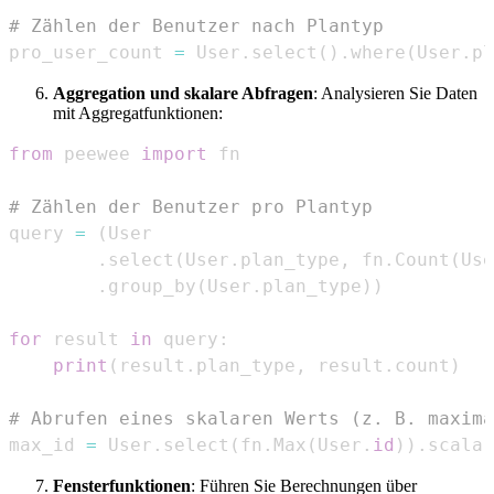
# Zählen der Benutzer nach Plantyp
pro_user_count 
=
 User
.
select
(
)
.
where
(
User
.
pl
Aggregation und skalare Abfragen
: Analysieren Sie Daten
mit Aggregatfunktionen:
from
 peewee 
import
# Zählen der Benutzer pro Plantyp
query 
=
(
.
select
(
User
.
plan_type
,
 fn
.
Count
(
Use
.
group_by
(
User
.
plan_type
)
)
for
 result 
in
 query
:
print
(
result
.
plan_type
,
 result
.
count
)
# Abrufen eines skalaren Werts (z. B. maxima
max_id 
=
 User
.
select
(
fn
.
Max
(
User
.
id
)
)
.
scalar
Fensterfunktionen
: Führen Sie Berechnungen über