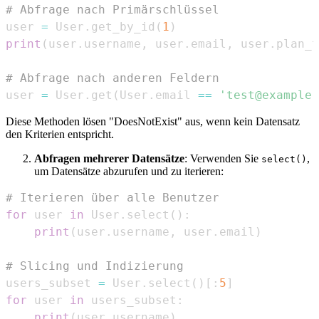
# Abfrage nach Primärschlüssel
user 
=
 User
.
get_by_id
(
1
)
print
(
user
.
username
,
 user
.
email
,
 user
.
plan_t
# Abfrage nach anderen Feldern
user 
=
 User
.
get
(
User
.
email 
==
'test@example.
Diese Methoden lösen "DoesNotExist" aus, wenn kein Datensatz
den Kriterien entspricht.
Abfragen mehrerer Datensätze
: Verwenden Sie
,
select()
um Datensätze abzurufen und zu iterieren:
# Iterieren über alle Benutzer
for
 user 
in
 User
.
select
(
)
:
print
(
user
.
username
,
 user
.
email
)
# Slicing und Indizierung
users_subset 
=
 User
.
select
(
)
[
:
5
]
for
 user 
in
 users_subset
:
print
(
user
.
username
)