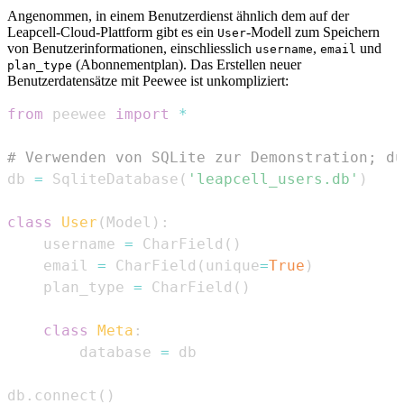
Angenommen, in einem Benutzerdienst ähnlich dem auf der
Leapcell-Cloud-Plattform gibt es ein
-Modell zum Speichern
User
von Benutzerinformationen, einschliesslich
,
und
username
email
(Abonnementplan). Das Erstellen neuer
plan_type
Benutzerdatensätze mit Peewee ist unkompliziert:
from
 peewee 
import
*
# Verwenden von SQLite zur Demonstration; du
db 
=
 SqliteDatabase
(
'leapcell_users.db'
)
class
User
(
Model
)
:
    username 
=
 CharField
(
)
    email 
=
 CharField
(
unique
=
True
)
    plan_type 
=
 CharField
(
)
class
Meta
:
        database 
=
db
.
connect
(
)