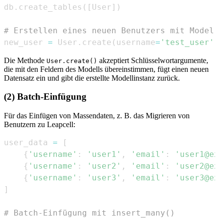
db
.
create_tables
(
[
User
]
)
# Erstellen eines neuen Benutzers mit Model.
new_user 
=
 User
.
create
(
username
=
'test_user'
,
Die Methode
akzeptiert Schlüsselwortargumente,
User.create()
die mit den Feldern des Modells übereinstimmen, fügt einen neuen
Datensatz ein und gibt die erstellte Modellinstanz zurück.
(2) Batch-Einfügung
Für das Einfügen von Massendaten, z. B. das Migrieren von
Benutzern zu Leapcell:
user_data 
=
[
{
'username'
:
'user1'
,
'email'
:
'user1@ex
{
'username'
:
'user2'
,
'email'
:
'user2@ex
{
'username'
:
'user3'
,
'email'
:
'user3@ex
]
# Batch-Einfügung mit insert_many()