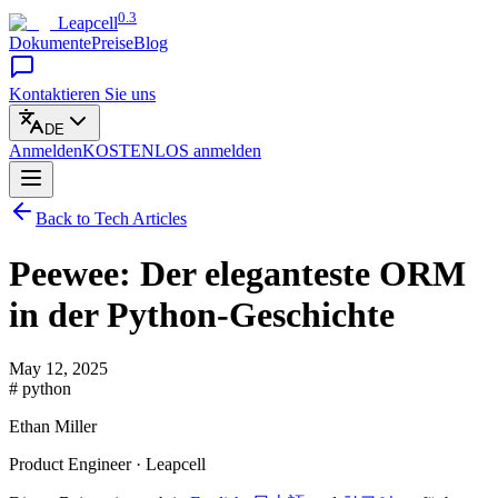
0.3
Leapcell
Dokumente
Preise
Blog
Kontaktieren Sie uns
DE
Anmelden
KOSTENLOS
anmelden
Back to Tech Articles
Peewee: Der eleganteste ORM
in der Python-Geschichte
May 12, 2025
# python
Ethan Miller
Product Engineer · Leapcell