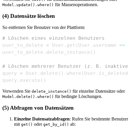
für Massenoperationen.
Model.update().where()
(4) Datensätze löschen
So entfernen Sie Benutzer von der Plattform:
# Löschen eines einzelnen Benutzers
user_to_delete 
=
 User
.
get
(
User
.
username 
==
'
user_to_delete
.
delete_instance
(
)
# Löschen mehrerer Benutzer (z. B. inaktive 
query 
=
 User
.
delete
(
)
.
where
(
User
.
is_deleted 
query
.
execute
(
)
Verwenden Sie
für einzelne Datensätze oder
delete_instance()
für bedingte Löschungen.
Model.delete().where()
(5) Abfragen von Datensätzen
Einzelne Datensatzabfragen
: Rufen Sie bestimmte Benutzer
mit
oder
ab:
get()
get_by_id()