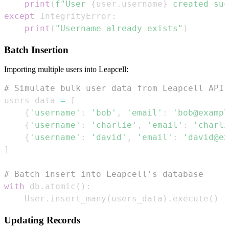
print
(
f"User 
{
user
.
username
}
 created suc
except
 IntegrityError
:
print
(
"Username already exists"
)
Batch Insertion
Importing multiple users into Leapcell:
# Simulate bulk user data from Leapcell API
users_data 
=
[
{
'username'
:
'bob'
,
'email'
:
'bob@exampl
{
'username'
:
'charlie'
,
'email'
:
'charli
{
'username'
:
'david'
,
'email'
:
'david@ex
]
# Batch insert into Leapcell's database
with
 db
.
atomic
(
)
:
    User
.
insert_many
(
users_data
)
.
execute
(
)
Updating Records