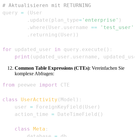
# Aktualisieren mit RETURNING
query 
=
(
.
update
(
plan_type
=
'enterprise'
)
.
where
(
User
.
username 
==
'test_user'
)
.
returning
(
User
)
)
for
 updated_user 
in
 query
.
execute
(
)
:
print
(
updated_user
.
username
,
 updated_use
Common Table Expressions (CTEs)
: Vereinfachen Sie
komplexe Abfragen:
from
 peewee 
import
class
UserActivity
(
Model
)
:
    user 
=
 ForeignKeyField
(
User
)
    action_time 
=
 DateTimeField
(
)
class
Meta
:
        database 
=