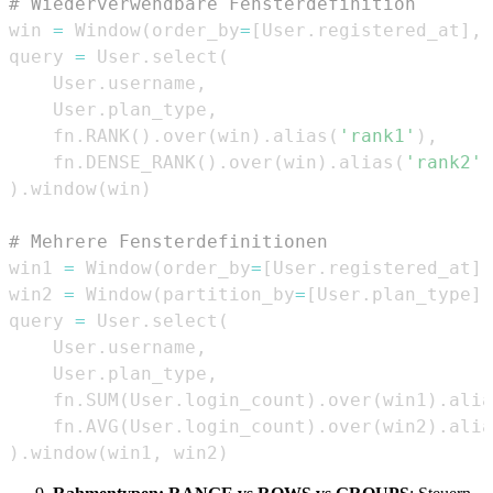
# Wiederverwendbare Fensterdefinition
win 
=
 Window
(
order_by
=
[
User
.
registered_at
]
,
 
query 
=
 User
.
select
(
    User
.
username
,
    User
.
plan_type
,
    fn
.
RANK
(
)
.
over
(
win
)
.
alias
(
'rank1'
)
,
    fn
.
DENSE_RANK
(
)
.
over
(
win
)
.
alias
(
'rank2'
)
)
.
window
(
win
)
# Mehrere Fensterdefinitionen
win1 
=
 Window
(
order_by
=
[
User
.
registered_at
]
)
win2 
=
 Window
(
partition_by
=
[
User
.
plan_type
]
)
query 
=
 User
.
select
(
    User
.
username
,
    User
.
plan_type
,
    fn
.
SUM
(
User
.
login_count
)
.
over
(
win1
)
.
alia
    fn
.
AVG
(
User
.
login_count
)
.
over
(
win2
)
.
alia
)
.
window
(
win1
,
 win2
)