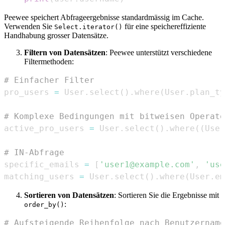
Peewee speichert Abfrageergebnisse standardmässig im Cache.
Verwenden Sie
für eine speichereffiziente
Select.iterator()
Handhabung grosser Datensätze.
Filtern von Datensätzen
: Peewee unterstützt verschiedene
Filtermethoden:
# Einfacher Filter
pro_users 
=
 User
.
select
(
)
.
where
(
User
.
plan_ty
# Komplexe Bedingungen mit bitweisen Operato
active_pro_users 
=
 User
.
select
(
)
.
where
(
(
User
# IN-Abfrage
specific_emails 
=
[
'user1@example.com'
,
'use
matching_users 
=
 User
.
select
(
)
.
where
(
User
.
em
Sortieren von Datensätzen
: Sortieren Sie die Ergebnisse mit
:
order_by()
# Aufsteigende Reihenfolge nach Benutzername