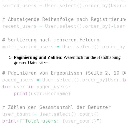
sorted_users 
=
 User
.
select
(
)
.
order_by
(
User
.
u
# Absteigende Reihenfolge nach Registrierung
recent_users 
=
 User
.
select
(
)
.
order_by
(
-
User
.
# Sortierung nach mehreren Feldern
multi_sorted_users 
=
 User
.
select
(
)
.
order_by
(
Paginierung und Zählen
: Wesentlich für die Handhabung
grosser Datensätze:
# Paginieren von Ergebnissen (Seite 2, 10 Da
paged_users 
=
 User
.
select
(
)
.
order_by
(
User
.
id
for
 user 
in
 paged_users
:
print
(
user
.
username
)
# Zählen der Gesamtanzahl der Benutzer
user_count 
=
 User
.
select
(
)
.
count
(
)
print
(
f"Total users: 
{
user_count
}
"
)