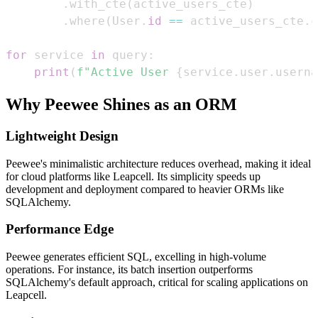
.
with_cte
(
active_users_cte
)
.
where
(
User
.
id
==
 active_users_cte
.
c
for
 service 
in
 query
:
print
(
f"Active User 
{
service
.
user
.
userna
Why Peewee Shines as an ORM
Lightweight Design
Peewee's minimalistic architecture reduces overhead, making it ideal
for cloud platforms like Leapcell. Its simplicity speeds up
development and deployment compared to heavier ORMs like
SQLAlchemy.
Performance Edge
Peewee generates efficient SQL, excelling in high-volume
operations. For instance, its batch insertion outperforms
SQLAlchemy's default approach, critical for scaling applications on
Leapcell.