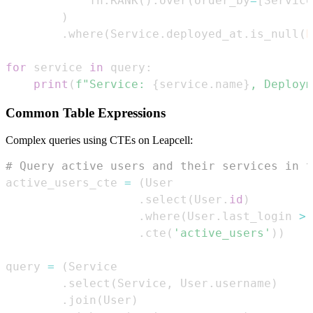
            fn
.
RANK
(
)
.
over
(
order_by
=
[
Service
)
.
where
(
Service
.
deployed_at
.
is_null
(
F
for
 service 
in
 query
:
print
(
f"Service: 
{
service
.
name
}
, Deploym
Common Table Expressions
Complex queries using CTEs on Leapcell:
# Query active users and their services in t
active_users_cte 
=
(
.
select
(
User
.
id
)
.
where
(
User
.
last_login 
>
 
.
cte
(
'active_users'
)
)
query 
=
(
.
select
(
Service
,
 User
.
username
)
.
join
(
User
)