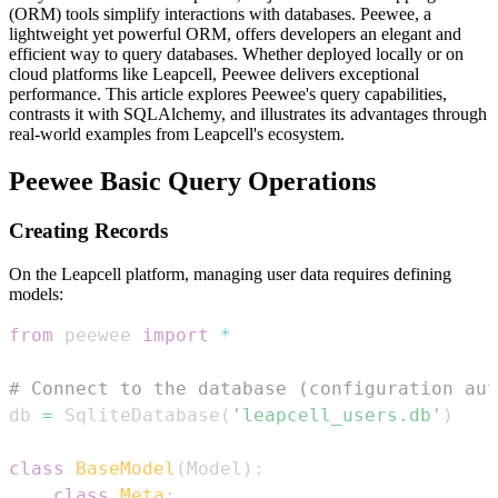
(ORM) tools simplify interactions with databases. Peewee, a
lightweight yet powerful ORM, offers developers an elegant and
efficient way to query databases. Whether deployed locally or on
cloud platforms like Leapcell, Peewee delivers exceptional
performance. This article explores Peewee's query capabilities,
contrasts it with SQLAlchemy, and illustrates its advantages through
real-world examples from Leapcell's ecosystem.
Peewee Basic Query Operations
Creating Records
On the Leapcell platform, managing user data requires defining
models:
from
 peewee 
import
*
# Connect to the database (configuration au
db 
=
 SqliteDatabase
(
'leapcell_users.db'
)
class
BaseModel
(
Model
)
:
class
Meta
: