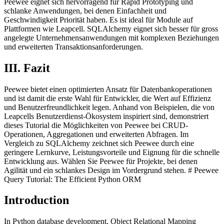
Peewee eignet sich hervorragend für Rapid Prototyping und
schlanke Anwendungen, bei denen Einfachheit und
Geschwindigkeit Priorität haben. Es ist ideal für Module auf
Plattformen wie Leapcell. SQLAlchemy eignet sich besser für gross
angelegte Unternehmensanwendungen mit komplexen Beziehungen
und erweiterten Transaktionsanforderungen.
III. Fazit
Peewee bietet einen optimierten Ansatz für Datenbankoperationen
und ist damit die erste Wahl für Entwickler, die Wert auf Effizienz
und Benutzerfreundlichkeit legen. Anhand von Beispielen, die von
Leapcells Benutzerdienst-Ökosystem inspiriert sind, demonstriert
dieses Tutorial die Möglichkeiten von Peewee bei CRUD-
Operationen, Aggregationen und erweiterten Abfragen. Im
Vergleich zu SQLAlchemy zeichnet sich Peewee durch eine
geringere Lernkurve, Leistungsvorteile und Eignung für die schnelle
Entwicklung aus. Wählen Sie Peewee für Projekte, bei denen
Agilität und ein schlankes Design im Vordergrund stehen. # Peewee
Query Tutorial: The Efficient Python ORM
Introduction
In Python database development, Object Relational Mapping