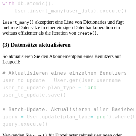
with
 db
.
atomic
(
)
:
    User
.
insert_many
(
user_data
)
.
execute
(
)
akzeptiert eine Liste von Dictionaries und fügt
insert_many()
mehrere Datensätze in einer einzigen Datenbankoperation ein –
weitaus effizienter als die Iteration von
.
create()
(3) Datensätze aktualisieren
So aktualisieren Sie den Abonnementplan eines Benutzers auf
Leapcell:
# Aktualisieren eines einzelnen Benutzers
user_to_update 
=
 User
.
get
(
User
.
username 
==
'
user_to_update
.
plan_type 
=
'pro'
user_to_update
.
save
(
)
# Batch-Update: Aktualisieren aller Basisben
query 
=
 User
.
update
(
plan_type
=
'pro'
)
.
where
(
U
query
.
execute
(
)
Verwenden Sie
für Einzelinstanzaktualisierungen oder
save()