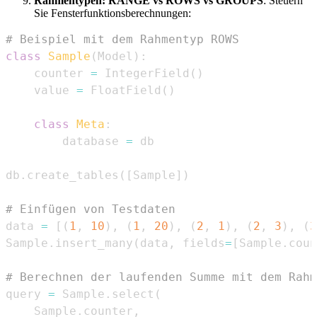
Rahmentypen: RANGE vs ROWS vs GROUPS
: Steuern
Sie Fensterfunktionsberechnungen:
# Beispiel mit dem Rahmentyp ROWS
class
Sample
(
Model
)
:
    counter 
=
 IntegerField
(
)
    value 
=
 FloatField
(
)
class
Meta
:
        database 
=
db
.
create_tables
(
[
Sample
]
)
# Einfügen von Testdaten
data 
=
[
(
1
,
10
)
,
(
1
,
20
)
,
(
2
,
1
)
,
(
2
,
3
)
,
(
3
Sample
.
insert_many
(
data
,
 fields
=
[
Sample
.
coun
# Berechnen der laufenden Summe mit dem Rahm
query 
=
 Sample
.
select
(
    Sample
.
counter
,