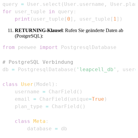
query 
=
 User
.
select
(
User
.
username
,
 User
.
plan
for
 user_tuple 
in
 query
:
print
(
user_tuple
[
0
]
,
 user_tuple
[
1
]
)
RETURNING-Klausel
: Rufen Sie geänderte Daten ab
(PostgreSQL):
from
 peewee 
import
# PostgreSQL Verbindung
db 
=
 PostgresqlDatabase
(
'leapcell_db'
,
 user
=
class
User
(
Model
)
:
    username 
=
 CharField
(
)
    email 
=
 CharField
(
unique
=
True
)
    plan_type 
=
 CharField
(
)
class
Meta
:
        database 
=