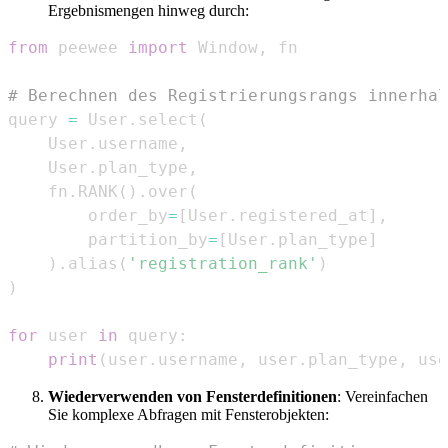
Ergebnismengen hinweg durch:
from
 peewee 
import
 Window
,
# Berechnen des Registrierungsrangs innerhal
query 
=
 User
.
select
(
    User
.
username
,
    User
.
plan_type
,
    fn
.
RANK
(
)
.
over
(
        order_by
=
[
User
.
registered_at
]
,
        partition_by
=
[
User
.
plan_type
]
)
.
alias
(
'registration_rank'
)
)
for
 user 
in
 query
:
print
(
user
.
username
,
 user
.
plan_type
,
 use
Wiederverwenden von Fensterdefinitionen
: Vereinfachen
Sie komplexe Abfragen mit Fensterobjekten: