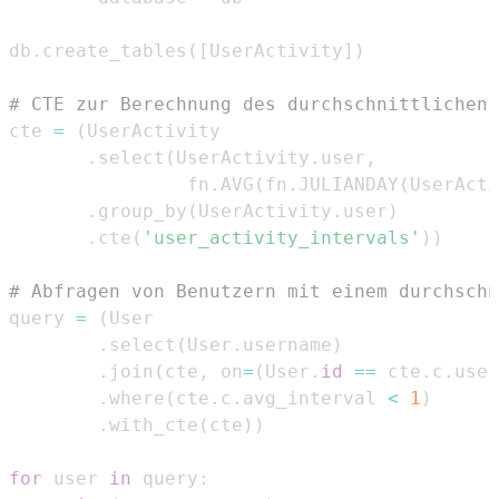
db
.
create_tables
(
[
UserActivity
]
)
# CTE zur Berechnung des durchschnittlichen 
cte 
=
(
.
select
(
UserActivity
.
user
,
                fn
.
AVG
(
fn
.
JULIANDAY
(
UserActi
.
group_by
(
UserActivity
.
user
)
.
cte
(
'user_activity_intervals'
)
)
# Abfragen von Benutzern mit einem durchschn
query 
=
(
.
select
(
User
.
username
)
.
join
(
cte
,
 on
=
(
User
.
id
==
 cte
.
c
.
user
.
where
(
cte
.
c
.
avg_interval 
<
1
)
.
with_cte
(
cte
)
)
for
 user 
in
 query
: