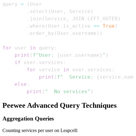
query 
=
(
.
select
(
User
,
 Service
)
.
join
(
Service
,
 JOIN
.
LEFT_OUTER
)
.
where
(
User
.
is_active 
==
True
)
.
order_by
(
User
.
username
)
)
for
 user 
in
 query
:
print
(
f"User: 
{
user
.
username
}
"
)
if
 user
.
services
:
for
 service 
in
 user
.
services
:
print
(
f"  Service: 
{
service
.
name
else
:
print
(
"  No services"
)
Peewee Advanced Query Techniques
Aggregation Queries
Counting services per user on Leapcell: