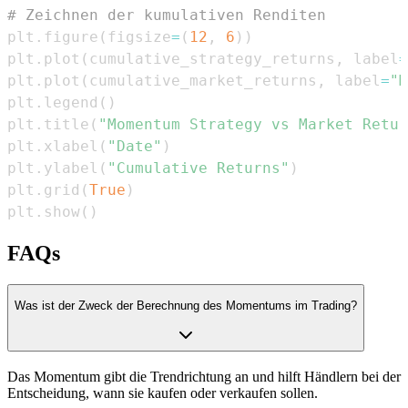
# Zeichnen der kumulativen Renditen
plt
.
figure
(
figsize
=
(
12
,
6
)
)
plt
.
plot
(
cumulative_strategy_returns
,
 label
=
plt
.
plot
(
cumulative_market_returns
,
 label
=
"M
plt
.
legend
(
)
plt
.
title
(
"Momentum Strategy vs Market Retur
plt
.
xlabel
(
"Date"
)
plt
.
ylabel
(
"Cumulative Returns"
)
plt
.
grid
(
True
)
plt
.
show
(
)
FAQs
Was ist der Zweck der Berechnung des Momentums im Trading?
Das Momentum gibt die Trendrichtung an und hilft Händlern bei der
Entscheidung, wann sie kaufen oder verkaufen sollen.