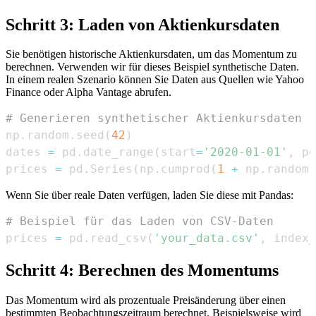
Schritt 3: Laden von Aktienkursdaten
Sie benötigen historische Aktienkursdaten, um das Momentum zu
berechnen. Verwenden wir für dieses Beispiel synthetische Daten.
In einem realen Szenario können Sie Daten aus Quellen wie Yahoo
Finance oder Alpha Vantage abrufen.
# Generieren synthetischer Aktienkursdaten
np
.
random
.
seed
(
42
)
dates 
=
 pd
.
date_range
(
start
=
'2020-01-01'
,
 pe
prices 
=
 pd
.
Series
(
np
.
cumprod
(
1
+
 np
.
random
.
Wenn Sie über reale Daten verfügen, laden Sie diese mit Pandas:
# Beispiel für das Laden von CSV-Daten
prices 
=
 pd
.
read_csv
(
'your_data.csv'
,
 index_
Schritt 4: Berechnen des Momentums
Das Momentum wird als prozentuale Preisänderung über einen
bestimmten Beobachtungszeitraum berechnet. Beispielsweise wird