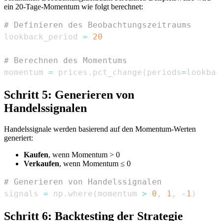
ein 20-Tage-Momentum wie folgt berechnet:
# Definieren des Beobachtungszeitraums
lookback_period 
=
20
# Berechnen des Momentums
momentum 
=
 prices
.
pct_change
(
periods
=
lookbac
Schritt 5: Generieren von
Handelssignalen
Handelssignale werden basierend auf den Momentum-Werten
generiert:
Kaufen
, wenn Momentum > 0
Verkaufen
, wenn Momentum ≤ 0
# Generieren von Handelssignalen
signals 
=
 np
.
where
(
momentum 
>
0
,
1
,
-
1
)
Schritt 6: Backtesting der Strategie