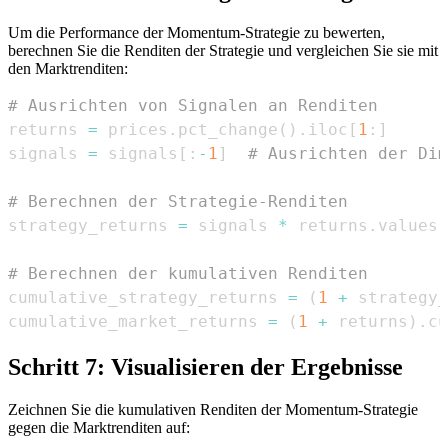
Um die Performance der Momentum-Strategie zu bewerten,
berechnen Sie die Renditen der Strategie und vergleichen Sie sie mit
den Marktrenditen:
# Ausrichten von Signalen an Renditen
returns 
=
 prices
.
pct_change
(
)
.
iloc
[
1
:
]
signals 
=
 signals
[
:
-
1
]
# Ausrichten der Dim
# Berechnen der Strategie-Renditen
strategy_returns 
=
 signals 
*
 returns
.
# Berechnen der kumulativen Renditen
cumulative_strategy_returns 
=
(
1
+
 strategy_
cumulative_market_returns 
=
(
1
+
 returns
)
.
cu
Schritt 7: Visualisieren der Ergebnisse
Zeichnen Sie die kumulativen Renditen der Momentum-Strategie
gegen die Marktrenditen auf: