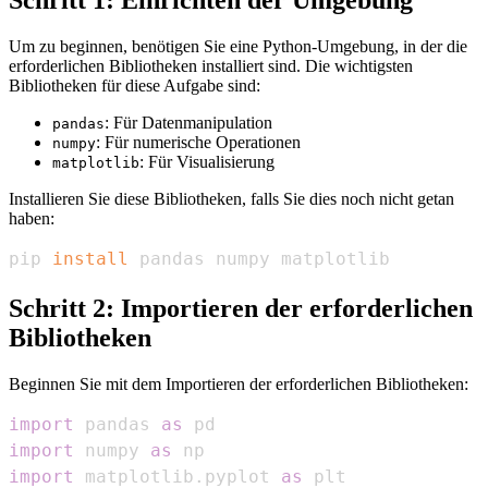
Um zu beginnen, benötigen Sie eine Python-Umgebung, in der die
erforderlichen Bibliotheken installiert sind. Die wichtigsten
Bibliotheken für diese Aufgabe sind:
: Für Datenmanipulation
pandas
: Für numerische Operationen
numpy
: Für Visualisierung
matplotlib
Installieren Sie diese Bibliotheken, falls Sie dies noch nicht getan
haben:
pip 
install
 pandas numpy matplotlib
Schritt 2: Importieren der erforderlichen
Bibliotheken
Beginnen Sie mit dem Importieren der erforderlichen Bibliotheken:
import
 pandas 
as
import
 numpy 
as
import
 matplotlib
.
pyplot 
as
 plt