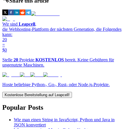
Share this article
Wir sind
Leapcell
,
die Webhosting-Plattform der nächsten Generation, die Folgendes
kann:
20
=
$0
Stelle
20
Projekte
KOSTENLOS
bereit. Keine Gebühren für
ungenutzte Maschinen.
Hoste beliebige Python-, Go-, Rust- oder Node.js-Projekte.
Kostenlose Bereitstellung auf Leapcell!
Popular Posts
Wie man einen String in JavaScript, Python und Java in
JSON konvertiert