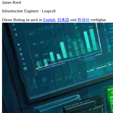
James Reed
Infrastructure Engineer · Leapcell
Dieser Beitrag ist auch in
English
,
日本語
und
한국어
verfügbar