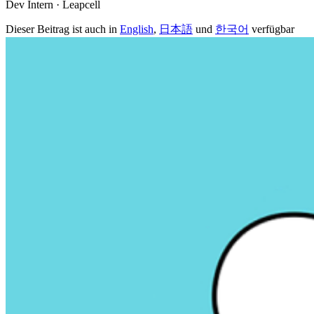
Dev Intern · Leapcell
Dieser Beitrag ist auch in
English
,
日本語
und
한국어
verfügbar