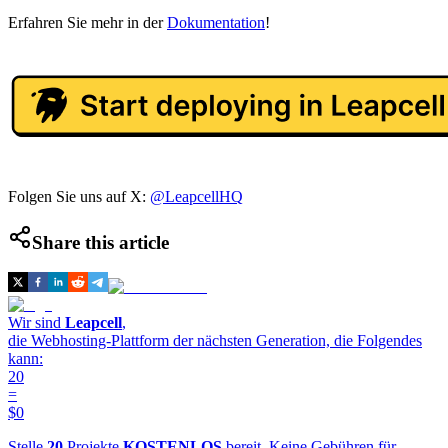
Erfahren Sie mehr in der
Dokumentation
!
Folgen Sie uns auf X:
@LeapcellHQ
Share this article
Wir sind
Leapcell
,
die Webhosting-Plattform der nächsten Generation, die Folgendes
kann:
20
=
$0
Stelle
20
Projekte
KOSTENLOS
bereit. Keine Gebühren für