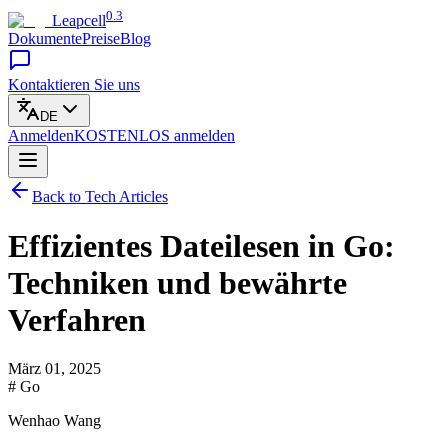
0.3
Leapcell
Dokumente
Preise
Blog
Kontaktieren Sie uns
DE
Anmelden
KOSTENLOS
anmelden
Back to Tech Articles
Effizientes Dateilesen in Go:
Techniken und bewährte
Verfahren
März 01, 2025
# Go
Wenhao Wang