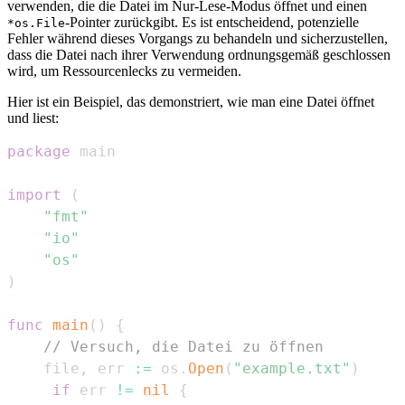
verwenden, die die Datei im Nur-Lese-Modus öffnet und einen
-Pointer zurückgibt. Es ist entscheidend, potenzielle
*os.File
Fehler während dieses Vorgangs zu behandeln und sicherzustellen,
dass die Datei nach ihrer Verwendung ordnungsgemäß geschlossen
wird, um Ressourcenlecks zu vermeiden.
Hier ist ein Beispiel, das demonstriert, wie man eine Datei öffnet
und liest:
package
import
(
"fmt"
"io"
"os"
)
func
main
(
)
{
// Versuch, die Datei zu öffnen
	file
,
 err 
:=
 os
.
Open
(
"example.txt"
)
if
 err 
!=
nil
{