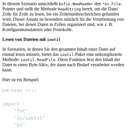
In diesem Szenario umschließt
den
-
bufio.NewReader
*os.File
Pointer und stellt die Methode
bereit, um die Datei
ReadString
Zeile für Zeile zu lesen, bis ein Zeilenumbruchzeichen gefunden
wird. Dieser Ansatz ist besonders nützlich für die Verarbeitung von
Dateien, bei denen Daten in Zeilen organisiert sind, wie z. B.
Konfigurationsdateien oder Protokolle.
Lesen von Dateien mit
ioutil
In Szenarien, in denen Sie den gesamten Inhalt einer Datei auf
einmal lesen müssen, bietet das
-Paket eine unkomplizierte
ioutil
Methode:
. Diese Funktion liest den Inhalt der
ioutil.ReadFile
Datei in einen Byte-Slice, der dann nach Bedarf verarbeitet werden
kann.
Hier ist ein Beispiel:
package
import
(
"fmt"
"io/ioutil"
"os"