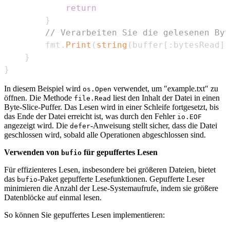
return
}
// Verarbeiten Sie die gelesenen Byt
		fmt
.
Print
(
string
(
buffer
[
:
bytesRead
]
)
}
}
In diesem Beispiel wird
verwendet, um "example.txt" zu
os.Open
öffnen. Die Methode
liest den Inhalt der Datei in einen
file.Read
Byte-Slice-Puffer. Das Lesen wird in einer Schleife fortgesetzt, bis
das Ende der Datei erreicht ist, was durch den Fehler
io.EOF
angezeigt wird. Die
-Anweisung stellt sicher, dass die Datei
defer
geschlossen wird, sobald alle Operationen abgeschlossen sind.
Verwenden von
für gepuffertes Lesen
bufio
Für effizienteres Lesen, insbesondere bei größeren Dateien, bietet
das
-Paket gepufferte Lesefunktionen. Gepufferte Leser
bufio
minimieren die Anzahl der Lese-Systemaufrufe, indem sie größere
Datenblöcke auf einmal lesen.
So können Sie gepuffertes Lesen implementieren: