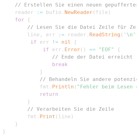
// Erstellen Sie einen neuen gepufferten
	reader 
:=
 bufio
.
NewReader
(
file
)
for
{
// Lesen Sie die Datei Zeile für Zei
		line
,
 err 
:=
 reader
.
ReadString
(
'\n'
)
if
 err 
!=
nil
{
if
 err
.
Error
(
)
==
"EOF"
{
// Ende der Datei erreicht
break
}
// Behandeln Sie andere potenzie
			fmt
.
Println
(
"Fehler beim Lesen d
return
}
// Verarbeiten Sie die Zeile
		fmt
.
Print
(
line
)
}
}