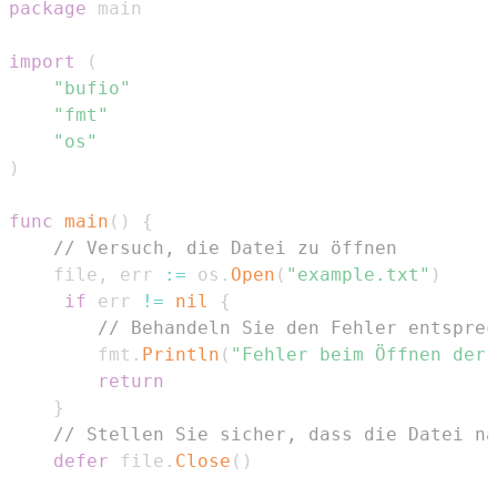
package
import
(
"bufio"
"fmt"
"os"
)
func
main
(
)
{
// Versuch, die Datei zu öffnen
	file
,
 err 
:=
 os
.
Open
(
"example.txt"
)
if
 err 
!=
nil
{
// Behandeln Sie den Fehler entsprec
		fmt
.
Println
(
"Fehler beim Öffnen der 
return
}
// Stellen Sie sicher, dass die Datei na
defer
 file
.
Close
(
)