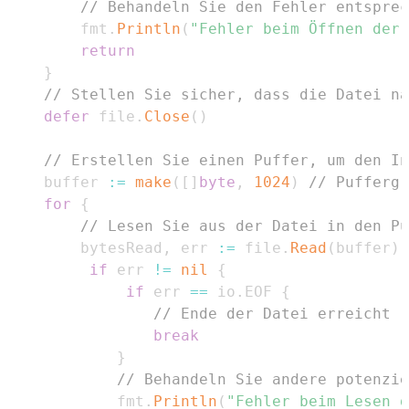
// Behandeln Sie den Fehler entsprec
		fmt
.
Println
(
"Fehler beim Öffnen der 
return
}
// Stellen Sie sicher, dass die Datei na
defer
 file
.
Close
(
)
// Erstellen Sie einen Puffer, um den In
	buffer 
:=
make
(
[
]
byte
,
1024
)
// Puffergr
for
{
// Lesen Sie aus der Datei in den Pu
		bytesRead
,
 err 
:=
 file
.
Read
(
buffer
)
if
 err 
!=
nil
{
if
 err 
==
 io
.
EOF 
{
// Ende der Datei erreicht
break
}
// Behandeln Sie andere potenzie
			fmt
.
Println
(
"Fehler beim Lesen d