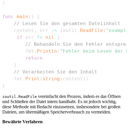
)
func
main
(
)
{
// Lesen Sie den gesamten Dateiinhalt
	content
,
 err 
:=
 ioutil
.
ReadFile
(
"example
if
 err 
!=
nil
{
// Behandeln Sie den Fehler entsprec
		fmt
.
Println
(
"Fehler beim Lesen der D
return
}
// Verarbeiten Sie den Inhalt
	fmt
.
Print
(
string
(
content
)
)
}
vereinfacht den Prozess, indem es das Öffnen
ioutil.ReadFile
und Schließen der Datei intern handhabt. Es ist jedoch wichtig,
diese Methode mit Bedacht einzusetzen, insbesondere bei großen
Dateien, um übermäßigen Speicherverbrauch zu vermeiden.
Bewährte Verfahren