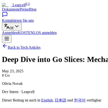
0.3
Leapcell
Dokumente
Preise
Blog
Kontaktieren Sie uns
DE
Anmelden
KOSTENLOS
anmelden
Back to Tech Articles
Deep Dive into Go Slices: Mech
May 23, 2025
# Go
Olivia Novak
Dev Intern · Leapcell
Dieser Beitrag ist auch in
English
,
日本語
und
한국어
verfügbar