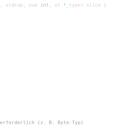
,
 oldCap
,
 num 
int
,
 et 
*
_type
)
 slice 
{
erforderlich (z. B. Byte-Typ)