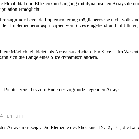
ere Flexibilität und Effizienz im Umgang mit dynamischen Arrays demonstr
ipulation ermöglicht.
r ihre zugrunde liegende Implementierung möglicherweise nicht vollst
enden Implementierungsprinzipien von Slices eingehend und hilft Ihnen,
xiblere Möglichkeit bietet, als Arrays zu arbeiten. Ein Slice ist im We
kann sich die Länge eines Slice dynamisch ändern.
.
er Pointer zeigt, bis zum Ende des zugrunde liegenden Arrays.
4 in arr
 des Arrays
zeigt. Die Elemente des Slice sind
, die Län
arr
[2, 3, 4]