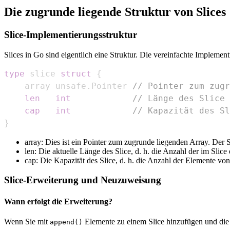
Die zugrunde liegende Struktur von Slices
Slice-Implementierungsstruktur
Slices in Go sind eigentlich eine Struktur. Die vereinfachte Implementi
type
 slice 
struct
{
    array unsafe
.
Pointer 
// Pointer zum zugr
len
int
// Länge des Slice
cap
int
// Kapazität des Sl
}
array: Dies ist ein Pointer zum zugrunde liegenden Array. Der Sl
len: Die aktuelle Länge des Slice, d. h. die Anzahl der im Slice
cap: Die Kapazität des Slice, d. h. die Anzahl der Elemente vo
Slice-Erweiterung und Neuzuweisung
Wann erfolgt die Erweiterung?
Wenn Sie mit
Elemente zu einem Slice hinzufügen und die 
append()