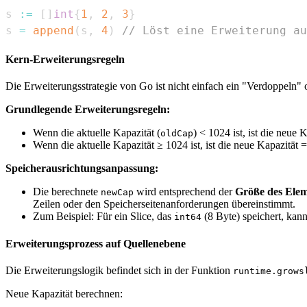
s 
:=
[
]
int
{
1
,
2
,
3
}
s 
=
append
(
s
,
4
)
// Löst eine Erweiterung au
Kern-Erweiterungsregeln
Die Erweiterungsstrategie von Go ist nicht einfach ein "Verdoppeln" 
Grundlegende Erweiterungsregeln:
Wenn die aktuelle Kapazität (
) < 1024 ist, ist die neue K
oldCap
Wenn die aktuelle Kapazität ≥ 1024 ist, ist die neue Kapazität
Speicherausrichtungsanpassung:
Die berechnete
wird entsprechend der
Größe des Elem
newCap
Zeilen oder den Speicherseitenanforderungen übereinstimmt.
Zum Beispiel: Für ein Slice, das
(8 Byte) speichert, kann
int64
Erweiterungsprozess auf Quellenebene
Die Erweiterungslogik befindet sich in der Funktion
runtime.grows
Neue Kapazität berechnen: