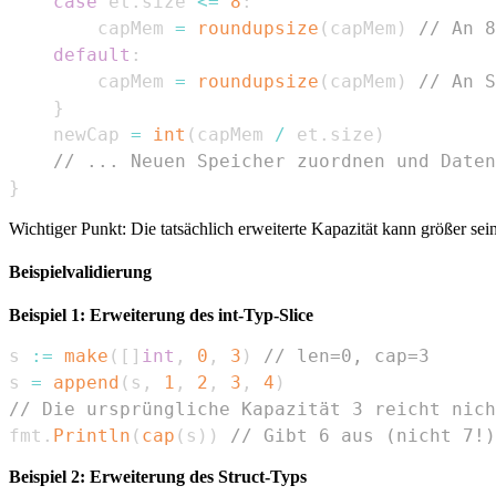
case
 et
.
size 
<=
8
:
        capMem 
=
roundupsize
(
capMem
)
// An 8
default
:
        capMem 
=
roundupsize
(
capMem
)
// An S
}
    newCap 
=
int
(
capMem 
/
 et
.
size
)
// ... Neuen Speicher zuordnen und Daten
}
Wichtiger Punkt: Die tatsächlich erweiterte Kapazität kann größer sei
Beispielvalidierung
Beispiel 1: Erweiterung des int-Typ-Slice
s 
:=
make
(
[
]
int
,
0
,
3
)
// len=0, cap=3
s 
=
append
(
s
,
1
,
2
,
3
,
4
)
// Die ursprüngliche Kapazität 3 reicht nich
fmt
.
Println
(
cap
(
s
)
)
// Gibt 6 aus (nicht 7!)
Beispiel 2: Erweiterung des Struct-Typs