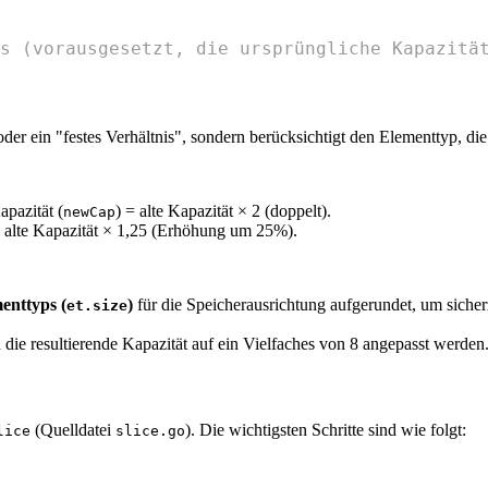
s (vorausgesetzt, die ursprüngliche Kapazitä
oder ein "festes Verhältnis", sondern berücksichtigt den Elementtyp, d
apazität (
) = alte Kapazität × 2 (doppelt).
newCap
 = alte Kapazität × 1,25 (Erhöhung um 25%).
enttyps (
)
für die Speicherausrichtung aufgerundet, um siche
et.size
 die resultierende Kapazität auf ein Vielfaches von 8 angepasst werden
(Quelldatei
). Die wichtigsten Schritte sind wie folgt:
lice
slice.go