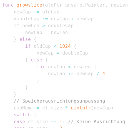
func
growslice
(
oldPtr unsafe
.
Pointer
,
 newLen
    newCap 
:=
    doubleCap 
:=
 newCap 
+
if
 newLen 
>
 doubleCap 
{
        newCap 
=
}
else
{
if
 oldCap 
<
1024
{
            newCap 
=
}
else
{
for
 newCap 
<
 newLen 
{
                newCap 
+=
 newCap 
/
4
}
}
}
// Speicherausrichtungsanpassung
    capMem 
:=
 et
.
size 
*
uintptr
(
newCap
)
switch
{
case
 et
.
size 
==
1
:
// Keine Ausrichtung 