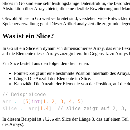
Slices in Go sind eine sehr leistungsfähige Datenstruktur, die besond
Abstraktion über Arrays bietet, die eine flexible Erweiterung und Man
Obwohl Slices in Go weit verbreitet sind, verstehen viele Entwickle
Speicherverwaltung geht. Dieser Artikel analysiert die zugrunde lieg
Was ist ein Slice?
In Go ist ein Slice ein dynamisch dimensioniertes Array, das eine fle
auf die Elemente dieses Arrays zuzugreifen. Im Gegensatz zu Arrays 
Ein Slice besteht aus den folgenden drei Teilen:
Pointer: Zeigt auf eine bestimmte Position innerhalb des Arrays
Länge: Die Anzahl der Elemente im Slice.
Kapazität: Die Anzahl der Elemente von der Position, auf die d
// Beispielcode
arr 
:=
[
5
]
int
{
1
,
2
,
3
,
4
,
5
}
slice 
:=
 arr
[
1
:
4
]
// slice zeigt auf 2, 3, 
In diesem Beispiel ist
ein Slice der Länge 3, das auf einen Teil
slice
des Arrays).