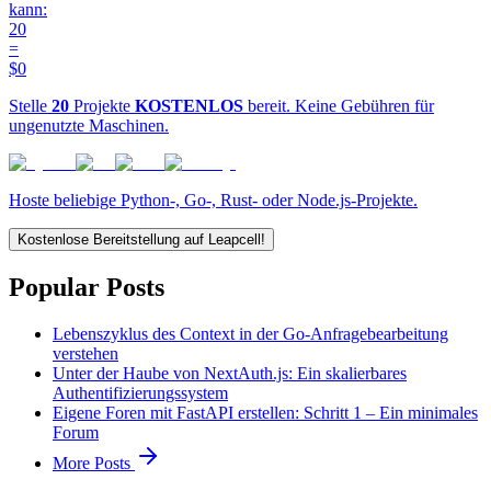
kann:
20
=
$0
Stelle
20
Projekte
KOSTENLOS
bereit. Keine Gebühren für
ungenutzte Maschinen.
Hoste beliebige Python-, Go-, Rust- oder Node.js-Projekte.
Kostenlose Bereitstellung auf Leapcell!
Popular Posts
Lebenszyklus des Context in der Go-Anfragebearbeitung
verstehen
Unter der Haube von NextAuth.js: Ein skalierbares
Authentifizierungssystem
Eigene Foren mit FastAPI erstellen: Schritt 1 – Ein minimales
Forum
More Posts