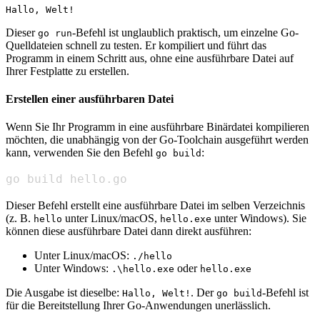
Dieser
-Befehl ist unglaublich praktisch, um einzelne Go-
go run
Quelldateien schnell zu testen. Er kompiliert und führt das
Programm in einem Schritt aus, ohne eine ausführbare Datei auf
Ihrer Festplatte zu erstellen.
Erstellen einer ausführbaren Datei
Wenn Sie Ihr Programm in eine ausführbare Binärdatei kompilieren
möchten, die unabhängig von der Go-Toolchain ausgeführt werden
kann, verwenden Sie den Befehl
:
go build
go build hello.go
Dieser Befehl erstellt eine ausführbare Datei im selben Verzeichnis
(z. B.
unter Linux/macOS,
unter Windows). Sie
hello
hello.exe
können diese ausführbare Datei dann direkt ausführen:
Unter Linux/macOS:
./hello
Unter Windows:
oder
.\hello.exe
hello.exe
Die Ausgabe ist dieselbe:
. Der
-Befehl ist
Hallo, Welt!
go build
für die Bereitstellung Ihrer Go-Anwendungen unerlässlich.