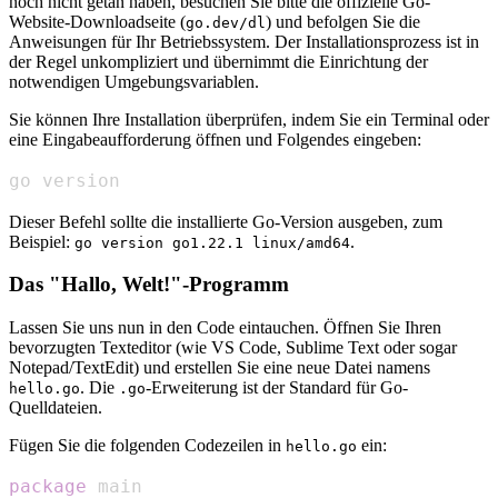
noch nicht getan haben, besuchen Sie bitte die offizielle Go-
Website-Downloadseite (
) und befolgen Sie die
go.dev/dl
Anweisungen für Ihr Betriebssystem. Der Installationsprozess ist in
der Regel unkompliziert und übernimmt die Einrichtung der
notwendigen Umgebungsvariablen.
Sie können Ihre Installation überprüfen, indem Sie ein Terminal oder
eine Eingabeaufforderung öffnen und Folgendes eingeben:
go version
Dieser Befehl sollte die installierte Go-Version ausgeben, zum
Beispiel:
.
go version go1.22.1 linux/amd64
Das "Hallo, Welt!"-Programm
Lassen Sie uns nun in den Code eintauchen. Öffnen Sie Ihren
bevorzugten Texteditor (wie VS Code, Sublime Text oder sogar
Notepad/TextEdit) und erstellen Sie eine neue Datei namens
. Die
-Erweiterung ist der Standard für Go-
hello.go
.go
Quelldateien.
Fügen Sie die folgenden Codezeilen in
ein:
hello.go
package