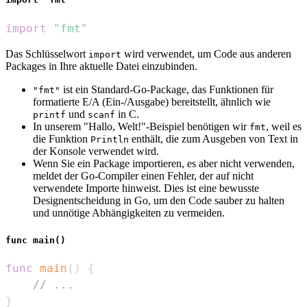
import
"fmt"
Das Schlüsselwort
wird verwendet, um Code aus anderen
import
Packages in Ihre aktuelle Datei einzubinden.
ist ein Standard-Go-Package, das Funktionen für
"fmt"
formatierte E/A (Ein-/Ausgabe) bereitstellt, ähnlich wie
und
in C.
printf
scanf
In unserem "Hallo, Welt!"-Beispiel benötigen wir
, weil es
fmt
die Funktion
enthält, die zum Ausgeben von Text in
Println
der Konsole verwendet wird.
Wenn Sie ein Package importieren, es aber nicht verwenden,
meldet der Go-Compiler einen Fehler, der auf nicht
verwendete Importe hinweist. Dies ist eine bewusste
Designentscheidung in Go, um den Code sauber zu halten
und unnötige Abhängigkeiten zu vermeiden.
func main()
func
main
(
)
{
// ...
}