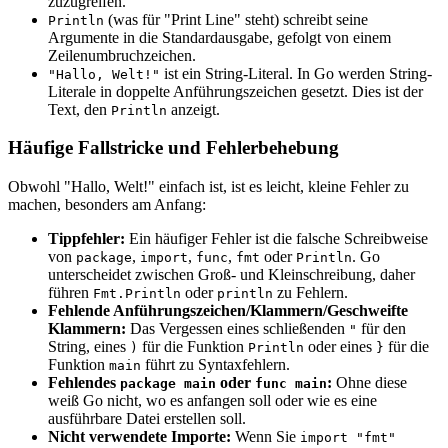
zuzugreifen.
(was für "Print Line" steht) schreibt seine
Println
Argumente in die Standardausgabe, gefolgt von einem
Zeilenumbruchzeichen.
ist ein String-Literal. In Go werden String-
"Hallo, Welt!"
Literale in doppelte Anführungszeichen gesetzt. Dies ist der
Text, den
anzeigt.
Println
Häufige Fallstricke und Fehlerbehebung
Obwohl "Hallo, Welt!" einfach ist, ist es leicht, kleine Fehler zu
machen, besonders am Anfang:
Tippfehler:
Ein häufiger Fehler ist die falsche Schreibweise
von
,
,
,
oder
. Go
package
import
func
fmt
Println
unterscheidet zwischen Groß- und Kleinschreibung, daher
führen
oder
zu Fehlern.
Fmt.Println
println
Fehlende Anführungszeichen/Klammern/Geschweifte
Klammern:
Das Vergessen eines schließenden
für den
"
String, eines
für die Funktion
oder eines
für die
)
Println
}
Funktion
führt zu Syntaxfehlern.
main
Fehlendes
oder
:
Ohne diese
package main
func main
weiß Go nicht, wo es anfangen soll oder wie es eine
ausführbare Datei erstellen soll.
Nicht verwendete Importe:
Wenn Sie
import "fmt"