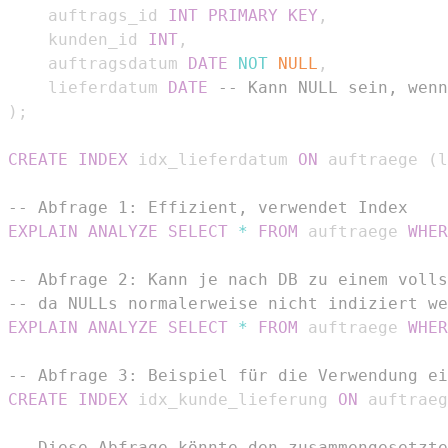
    auftrags_id 
INT
PRIMARY
KEY
,
    kunden_id 
INT
,
    auftragsdatum 
DATE
NOT
NULL
,
    lieferdatum 
DATE
-- Kann NULL sein, wenn
)
;
CREATE
INDEX
 idx_lieferdatum 
ON
 auftraege 
(
l
-- Abfrage 1: Effizient, verwendet Index
EXPLAIN
ANALYZE
SELECT
*
FROM
 auftraege 
WHER
-- Abfrage 2: Kann je nach DB zu einem volls
-- da NULLs normalerweise nicht indiziert we
EXPLAIN
ANALYZE
SELECT
*
FROM
 auftraege 
WHER
-- Abfrage 3: Beispiel für die Verwendung ei
CREATE
INDEX
 idx_kunde_lieferung 
ON
 auftraeg
-- Diese Abfrage könnte den zusammengesetzte