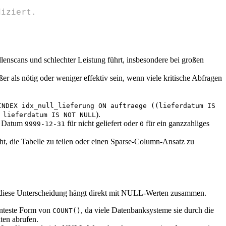
diziert.
lenscans und schlechter Leistung führt, insbesondere bei großen
r als nötig oder weniger effektiv sein, wenn viele kritische Abfragen
INDEX idx_null_lieferung ON auftraege ((lieferdatum IS
).
 lieferdatum IS NOT NULL
es Datum
für nicht geliefert oder
für ein ganzzahliges
9999-12-31
0
t, die Tabelle zu teilen oder einen Sparse-Column-Ansatz zu
 diese Unterscheidung hängt direkt mit NULL-Werten zusammen.
enteste Form von
, da viele Datenbanksysteme sie durch die
COUNT()
ten abrufen.