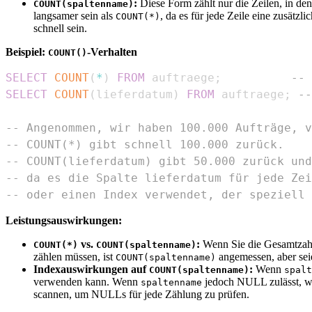
:
Diese Form zählt nur die Zeilen, in de
COUNT(spaltenname)
langsamer sein als
, da es für jede Zeile eine zusä
COUNT(*)
schnell sein.
Beispiel:
-Verhalten
COUNT()
SELECT
COUNT
(
*
)
FROM
 auftraege
;
-- 
SELECT
COUNT
(
lieferdatum
)
FROM
 auftraege
;
--
-- Angenommen, wir haben 100.000 Aufträge, v
-- COUNT(*) gibt schnell 100.000 zurück.
-- COUNT(lieferdatum) gibt 50.000 zurück und
-- da es die Spalte lieferdatum für jede Zei
-- oder einen Index verwendet, der speziell 
Leistungsauswirkungen:
vs.
:
Wenn Sie die Gesamtzahl
COUNT(*)
COUNT(spaltenname)
zählen müssen, ist
angemessen, aber seie
COUNT(spaltenname)
Indexauswirkungen auf
:
Wenn
COUNT(spaltenname)
spalt
verwenden kann. Wenn
jedoch NULL zulässt, wi
spaltenname
scannen, um NULLs für jede Zählung zu prüfen.