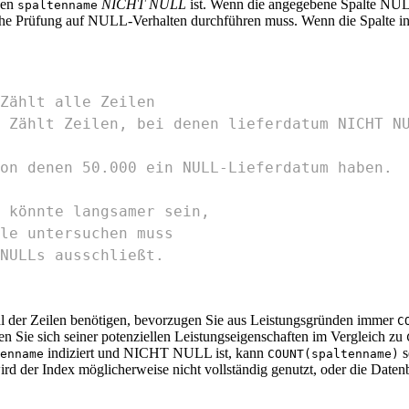
nen
NICHT NULL
ist. Wenn die angegebene Spalte NUL
spaltenname
tzliche Prüfung auf NULL-Verhalten durchführen muss. Wenn die Spalte
Zählt alle Zeilen
 Zählt Zeilen, bei denen lieferdatum NICHT N
on denen 50.000 ein NULL-Lieferdatum haben.
 könnte langsamer sein,
le untersuchen muss
NULLs ausschließt.
 der Zeilen benötigen, bevorzugen Sie aus Leistungsgründen immer
C
n Sie sich seiner potenziellen Leistungseigenschaften im Vergleich zu
indiziert und NICHT NULL ist, kann
s
enname
COUNT(spaltenname)
rd der Index möglicherweise nicht vollständig genutzt, oder die Date