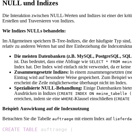
NULL und Indizes
Die Interaktion zwischen NULL-Werten und Indizes ist einer der kri
Erstellen und Traversieren von Indizes.
Wie Indizes NULLs behandeln:
Im Allgemeinen speichern B-Tree-Indizes, die der häufigste Typ sind
relativ zu anderen Werten hat und ihre Einbeziehung die Indexstrukt
Die meisten Datenbanken (z.B. MySQL, PostgreSQL, SQL 
ist. Das bedeutet, dass eine Abfrage wie
SELECT * FROM mein
Index hat. Der Index wird einfach nicht verwendet, da er keine
Zusammengesetzte Indizes:
In einem zusammengesetzten (meh
Eintrag wird auf besondere Weise gespeichert. Zum Beispiel 
erscheint die Zeile möglicherweise überhaupt nicht im Index.
Spezialisierte NULL-Behandlung:
Einige Datenbanken bieten
Ausdrücken in Indizes (
CREATE INDEX ON meine_tabelle (
erreichen, indem sie eine
-Klausel einschließen (
WHERE
CREATE 
Beispiel: Auswirkung auf die Indexnutzung
Betrachten Sie die Tabelle
mit einem Index auf
auftraege
lieferda
CREATE
TABLE
 auftraege 
(