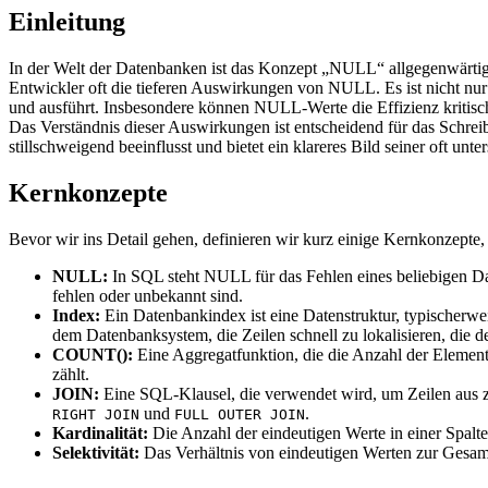
Einleitung
In der Welt der Datenbanken ist das Konzept „NULL“ allgegenwärtig.
Entwickler oft die tieferen Auswirkungen von NULL. Es ist nicht nu
und ausführt. Insbesondere können NULL-Werte die Effizienz kritis
Das Verständnis dieser Auswirkungen ist entscheidend für das Schre
stillschweigend beeinflusst und bietet ein klareres Bild seiner oft unt
Kernkonzepte
Bevor wir ins Detail gehen, definieren wir kurz einige Kernkonzepte, 
NULL:
In SQL steht NULL für das Fehlen eines beliebigen Date
fehlen oder unbekannt sind.
Index:
Ein Datenbankindex ist eine Datenstruktur, typischerwe
dem Datenbanksystem, die Zeilen schnell zu lokalisieren, die d
COUNT():
Eine Aggregatfunktion, die die Anzahl der Element
zählt.
JOIN:
Eine SQL-Klausel, die verwendet wird, um Zeilen aus z
und
.
RIGHT JOIN
FULL OUTER JOIN
Kardinalität:
Die Anzahl der eindeutigen Werte in einer Spalte.
Selektivität:
Das Verhältnis von eindeutigen Werten zur Gesamtza