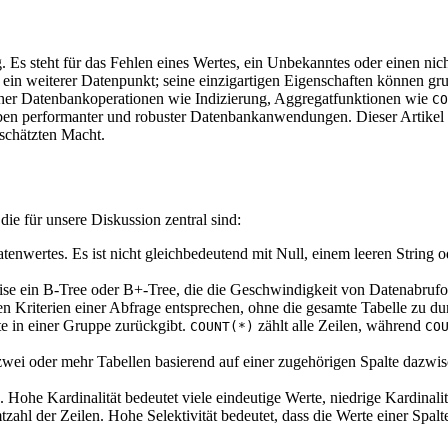
 Es steht für das Fehlen eines Wertes, ein Unbekanntes oder einen ni
r ein weiterer Datenpunkt; seine einzigartigen Eigenschaften können g
cher Datenbankoperationen wie Indizierung, Aggregatfunktionen wie
CO
iben performanter und robuster Datenbankanwendungen. Dieser Artikel 
erschätzten Macht.
die für unsere Diskussion zentral sind:
nwertes. Es ist nicht gleichbedeutend mit Null, einem leeren String ode
ise ein B-Tree oder B+-Tree, die die Geschwindigkeit von Datenabrufop
en Kriterien einer Abfrage entsprechen, ohne die gesamte Tabelle zu d
e in einer Gruppe zurückgibt.
zählt alle Zeilen, während
COUNT(*)
CO
wei oder mehr Tabellen basierend auf einer zugehörigen Spalte dazwi
 Hohe Kardinalität bedeutet viele eindeutige Werte, niedrige Kardinali
hl der Zeilen. Hohe Selektivität bedeutet, dass die Werte einer Spalte