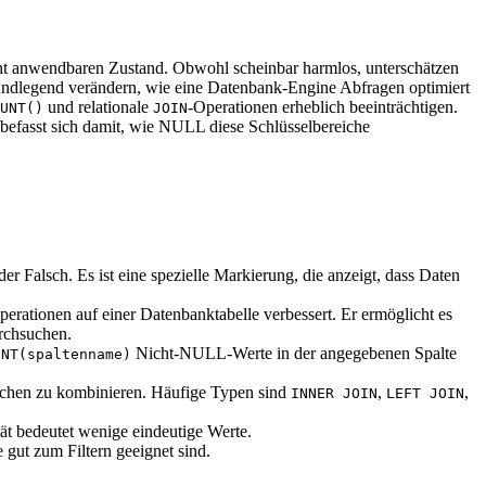
cht anwendbaren Zustand. Obwohl scheinbar harmlos, unterschätzen
rundlegend verändern, wie eine Datenbank-Engine Abfragen optimiert
und relationale
-Operationen erheblich beeinträchtigen.
UNT()
JOIN
befasst sich damit, wie NULL diese Schlüsselbereiche
r Falsch. Es ist eine spezielle Markierung, die anzeigt, dass Daten
erationen auf einer Datenbanktabelle verbessert. Er ermöglicht es
urchsuchen.
Nicht-NULL-Werte in der angegebenen Spalte
UNT(spaltenname)
schen zu kombinieren. Häufige Typen sind
,
,
INNER JOIN
LEFT JOIN
tät bedeutet wenige eindeutige Werte.
 gut zum Filtern geeignet sind.