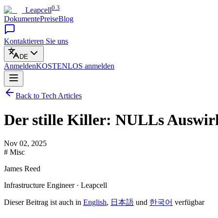
0.3
Leapcell
Dokumente
Preise
Blog
Kontaktieren Sie uns
DE
Anmelden
KOSTENLOS
anmelden
Back to Tech Articles
Der stille Killer: NULLs Auswi
Nov 02, 2025
# Misc
James Reed
Infrastructure Engineer · Leapcell
Dieser Beitrag ist auch in
English
,
日本語
und
한국어
verfügbar