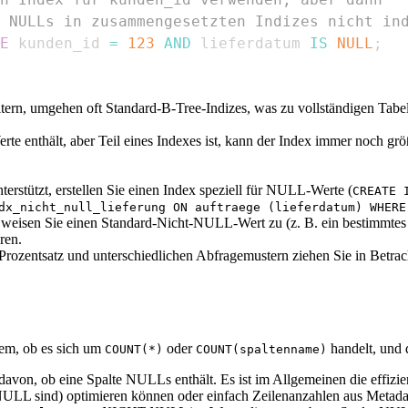
 NULLs in zusammengesetzten Indizes nicht in
E
 kunden_id 
=
123
AND
 lieferdatum 
IS
NULL
;
ltern, umgehen oft Standard-B-Tree-Indizes, was zu vollständigen Tabel
 enthält, aber Teil eines Indexes ist, kann der Index immer noch größe
erstützt, erstellen Sie einen Index speziell für NULL-Werte (
CREATE 
dx_nicht_null_lieferung ON auftraege (lieferdatum) WHERE
 weisen Sie einen Standard-Nicht-NULL-Wert zu (z. B. ein bestimmt
ren.
zentsatz und unterschiedlichen Abfragemustern ziehen Sie in Betrach
dem, ob es sich um
oder
handelt, und
COUNT(*)
COUNT(spaltenname)
avon, ob eine Spalte NULLs enthält. Es ist im Allgemeinen die effizi
LL sind) optimieren können oder einfach Zeilenanzahlen aus Metada