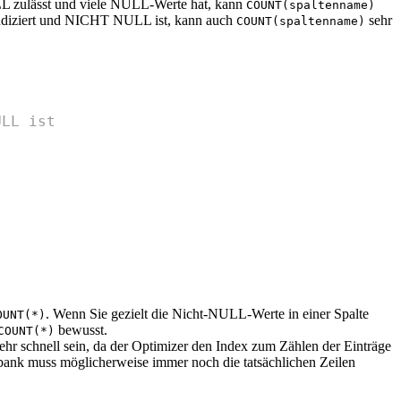
L zulässt und viele NULL-Werte hat, kann
COUNT(spaltenname)
 indiziert und NICHT NULL ist, kann auch
sehr
COUNT(spaltenname)
ULL ist
. Wenn Sie gezielt die Nicht-NULL-Werte in einer Spalte
OUNT(*)
bewusst.
COUNT(*)
ehr schnell sein, da der Optimizer den Index zum Zählen der Einträge
nbank muss möglicherweise immer noch die tatsächlichen Zeilen