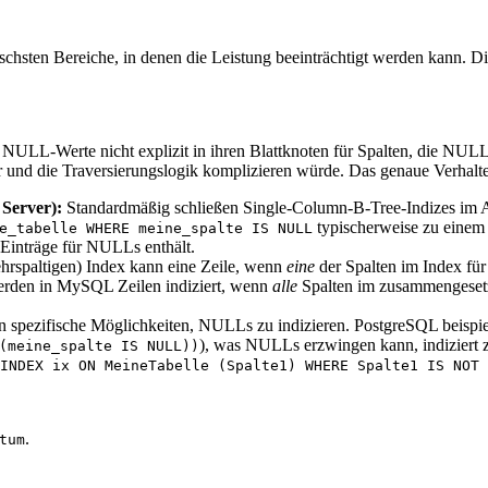
tischsten Bereiche, in denen die Leistung beeinträchtigt werden kann
, NULL-Werte nicht explizit in ihren Blattknoten für Spalten, die NUL
ur und die Traversierungslogik komplizieren würde. Das genaue Verhalte
Server):
Standardmäßig schließen Single-Column-B-Tree-Indizes im
typischerweise zu einem 
e_tabelle WHERE meine_spalte IS NULL
 Einträge für NULLs enthält.
rspaltigen) Index kann eine Zeile, wenn
eine
der Spalten im Index für
werden in MySQL Zeilen indiziert, wenn
alle
Spalten im zusammengeset
 spezifische Möglichkeiten, NULLs zu indizieren. PostgreSQL beispiel
), was NULLs erzwingen kann, indiziert z
(meine_spalte IS NULL))
INDEX ix ON MeineTabelle (Spalte1) WHERE Spalte1 IS NOT 
.
tum