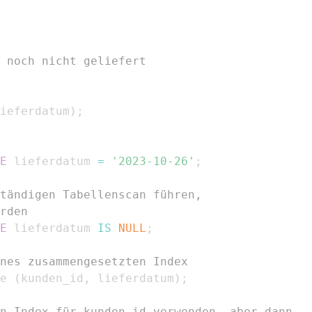
 noch nicht geliefert
ieferdatum
)
;
E
 lieferdatum 
=
'2023-10-26'
;
tändigen Tabellenscan führen,
rden
E
 lieferdatum 
IS
NULL
;
nes zusammengesetzten Index
e 
(
kunden_id
,
 lieferdatum
)
;
n Index für kunden_id verwenden, aber dann