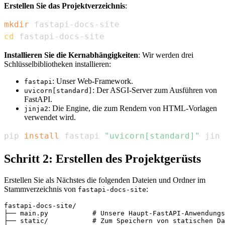
Erstellen Sie das Projektverzeichnis
:
mkdir
cd
 fastapi-docs-site
Installieren Sie die Kernabhängigkeiten
: Wir werden drei
Schlüsselbibliotheken installieren:
: Unser Web-Framework.
fastapi
: Der ASGI-Server zum Ausführen von
uvicorn[standard]
FastAPI.
: Die Engine, die zum Rendern von HTML-Vorlagen
jinja2
verwendet wird.
pip 
install
 fastapi 
"uvicorn[standard]"
 jinj
Schritt 2: Erstellen des Projektgerüsts
Erstellen Sie als Nächstes die folgenden Dateien und Ordner im
Stammverzeichnis von
:
fastapi-docs-site
fastapi-docs-site/

├── main.py           # Unsere Haupt-FastAPI-Anwendungs
├── static/           # Zum Speichern von statischen Da