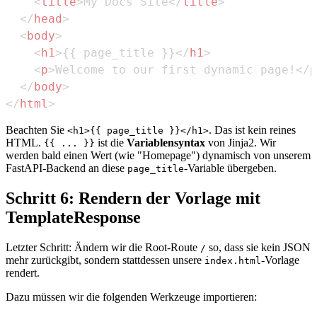
<
title
>
My Docs Site
</
title
>
</
head
>
<
body
>
<
h1
>
{{ page_title }}
</
h1
>
<
p
>
Welcome to our first dynamic page!
</
p
</
body
>
</
html
>
Beachten Sie
. Das ist kein reines
<h1>{{ page_title }}</h1>
HTML.
ist die
Variablensyntax
von Jinja2. Wir
{{ ... }}
werden bald einen Wert (wie "Homepage") dynamisch von unserem
FastAPI-Backend an diese
-Variable übergeben.
page_title
Schritt 6: Rendern der Vorlage mit
TemplateResponse
Letzter Schritt: Ändern wir die Root-Route
so, dass sie kein JSON
/
mehr zurückgibt, sondern stattdessen unsere
-Vorlage
index.html
rendert.
Dazu müssen wir die folgenden Werkzeuge importieren: