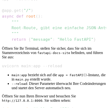
@app
.
get
(
"/"
)
async
def
root
(
)
:
    """
return
{
"message"
:
"Hello FastAPI"
}
Öffnen Sie Ihr Terminal, stellen Sie sicher, dass Sie sich im
Stammverzeichnis von
befinden, und führen
fastapi-docs-site
Sie aus:
uvicorn main:app --reload
bezieht sich auf die
-Instanz, die
main:app
app = FastAPI()
in
erstellt wurde.
main.py
: Dieser Parameter überwacht Ihre Codeänderungen
--reload
und startet den Server automatisch neu.
Öffnen Sie nun Ihren Browser und besuchen Sie
. Sie sollten sehen:
http://127.0.0.1:8000