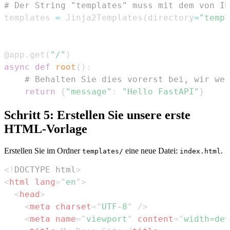
# Der String "templates" muss mit dem von Ih
templates 
=
 Jinja2Templates
(
directory
=
"templ
@app
.
get
(
"/"
)
async
def
root
(
)
:
# Behalten Sie dies vorerst bei, wir wer
return
{
"message"
:
"Hello FastAPI"
}
Schritt 5: Erstellen Sie unsere erste
HTML-Vorlage
Erstellen Sie im Ordner
eine neue Datei:
.
templates/
index.html
<!
DOCTYPE
html
>
<
html
lang
=
"
en
"
>
<
head
>
<
meta
charset
=
"
UTF-8
"
/>
<
meta
name
=
"
viewport
"
content
=
"
width=dev