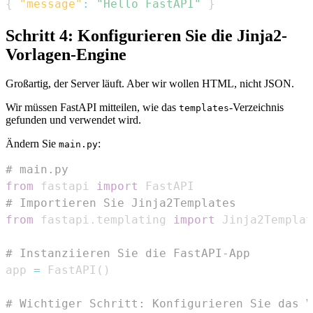
{
"message"
:
"Hello FastAPI"
}
Schritt 4: Konfigurieren Sie die Jinja2-
Vorlagen-Engine
Großartig, der Server läuft. Aber wir wollen HTML, nicht JSON.
Wir müssen FastAPI mitteilen, wie das
-Verzeichnis
templates
gefunden und verwendet wird.
Ändern Sie
:
main.py
# main.py
from
 fastapi 
import
# Importieren Sie Jinja2Templates
from
 fastapi
.
templating 
import
# Instanziieren Sie die FastAPI-App
app 
=
 FastAPI
(
)
# Wichtiger Schritt: Konfigurieren Sie das V