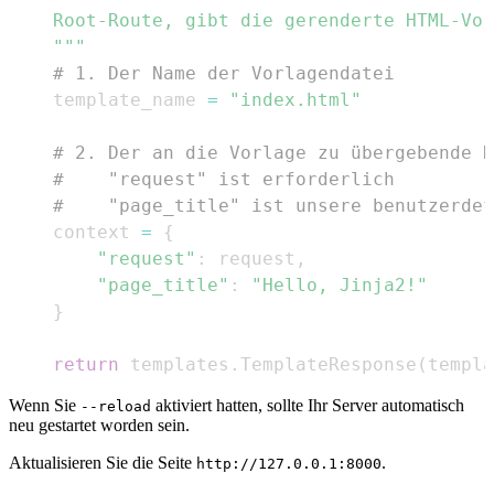
    """
# 1. Der Name der Vorlagendatei
    template_name 
=
"index.html"
# 2. Der an die Vorlage zu übergebende K
#    "request" ist erforderlich
#    "page_title" ist unsere benutzerdef
    context 
=
{
"request"
:
 request
,
"page_title"
:
"Hello, Jinja2!"
}
return
 templates
.
TemplateResponse
(
templa
Wenn Sie
aktiviert hatten, sollte Ihr Server automatisch
--reload
neu gestartet worden sein.
Aktualisieren Sie die Seite
.
http://127.0.0.1:8000