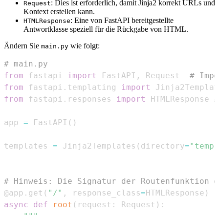
: Dies ist erforderlich, damit Jinja2 korrekt URLs und
Request
Kontext erstellen kann.
: Eine von FastAPI bereitgestellte
HTMLResponse
Antwortklasse speziell für die Rückgabe von HTML.
Ändern Sie
wie folgt:
main.py
# main.py
from
 fastapi 
import
 FastAPI
,
 Request  
# Impo
from
 fastapi
.
templating 
import
from
 fastapi
.
responses 
import
 HTMLResponse 
#
app 
=
 FastAPI
(
)
templates 
=
 Jinja2Templates
(
directory
=
"templ
# Hinweis: Die Signatur der Routenfunktion e
@app
.
get
(
"/"
,
 response_class
=
HTMLResponse
)
async
def
root
(
request
:
 Request
)
: