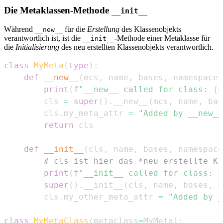
Die Metaklassen-Methode
__init__
Während
für die
Erstellung
des Klassenobjekts
__new__
verantwortlich ist, ist die
-Methode einer Metaklasse für
__init__
die
Initialisierung
des neu erstellten Klassenobjekts verantwortlich.
class
MyMeta
(
type
)
:
def
__new__
(
mcs
,
 name
,
 bases
,
 namespace
)
print
(
f"__new__ called for class: 
{
n
        cls 
=
super
(
)
.
__new__
(
mcs
,
 name
,
 bas
        cls
.
my_meta_attr 
=
"Added by __new__
return
def
__init__
(
cls
,
 name
,
 bases
,
 namespace
# cls ist hier das *neu erstellte Kl
print
(
f"__init__ called for class: 
{
super
(
)
.
__init__
(
cls
,
 name
,
 bases
,
 n
        cls
.
my_other_meta_attr 
=
"Added by _
class
MyMetaClass
(
metaclass
=
MyMeta
)
: