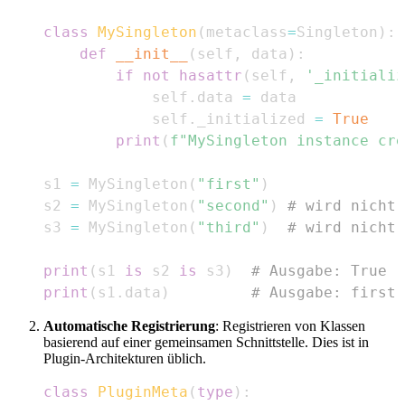
class
MySingleton
(
metaclass
=
Singleton
)
:
def
__init__
(
self
,
 data
)
:
if
not
hasattr
(
self
,
'_initializ
            self
.
data 
=
            self
.
_initialized 
=
True
print
(
f"MySingleton instance cre
s1 
=
 MySingleton
(
"first"
)
s2 
=
 MySingleton
(
"second"
)
# wird nicht
s3 
=
 MySingleton
(
"third"
)
# wird nicht
print
(
s1 
is
 s2 
is
 s3
)
# Ausgabe: True
print
(
s1
.
data
)
# Ausgabe: first
Automatische Registrierung
: Registrieren von Klassen
basierend auf einer gemeinsamen Schnittstelle. Dies ist in
Plugin-Architekturen üblich.
class
PluginMeta
(
type
)
: