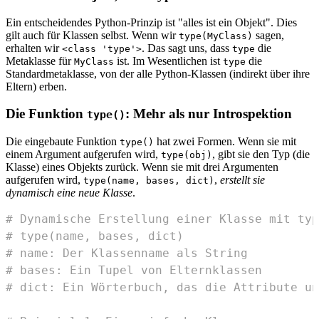
Ein entscheidendes Python-Prinzip ist "alles ist ein Objekt". Dies
gilt auch für Klassen selbst. Wenn wir
sagen,
type(MyClass)
erhalten wir
. Das sagt uns, dass
die
<class 'type'>
type
Metaklasse für
ist. Im Wesentlichen ist
die
MyClass
type
Standardmetaklasse, von der alle Python-Klassen (indirekt über ihre
Eltern) erben.
Die Funktion
: Mehr als nur Introspektion
type()
Die eingebaute Funktion
hat zwei Formen. Wenn sie mit
type()
einem Argument aufgerufen wird,
, gibt sie den Typ (die
type(obj)
Klasse) eines Objekts zurück. Wenn sie mit drei Argumenten
aufgerufen wird,
,
erstellt sie
type(name, bases, dict)
dynamisch eine neue Klasse
.
# Dynamische Erstellung einer Klasse mit typ
# type(name, bases, dict)
# name: Der Klassenname als String
# bases: Ein Tupel von Elternklassen
# dict: Ein Wörterbuch, das die Attribute un