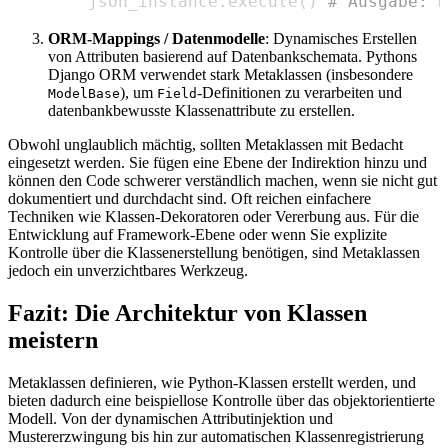
    json_instance
.
execute
(
)
# Ausgabe: E
ORM-Mappings / Datenmodelle
: Dynamisches Erstellen
von Attributen basierend auf Datenbankschemata. Pythons
Django ORM verwendet stark Metaklassen (insbesondere
), um
-Definitionen zu verarbeiten und
ModelBase
Field
datenbankbewusste Klassenattribute zu erstellen.
Obwohl unglaublich mächtig, sollten Metaklassen mit Bedacht
eingesetzt werden. Sie fügen eine Ebene der Indirektion hinzu und
können den Code schwerer verständlich machen, wenn sie nicht gut
dokumentiert und durchdacht sind. Oft reichen einfachere
Techniken wie Klassen-Dekoratoren oder Vererbung aus. Für die
Entwicklung auf Framework-Ebene oder wenn Sie explizite
Kontrolle über die Klassenerstellung benötigen, sind Metaklassen
jedoch ein unverzichtbares Werkzeug.
Fazit: Die Architektur von Klassen
meistern
Metaklassen definieren, wie Python-Klassen erstellt werden, und
bieten dadurch eine beispiellose Kontrolle über das objektorientierte
Modell. Von der dynamischen Attributinjektion und
Mustererzwingung bis hin zur automatischen Klassenregistrierung