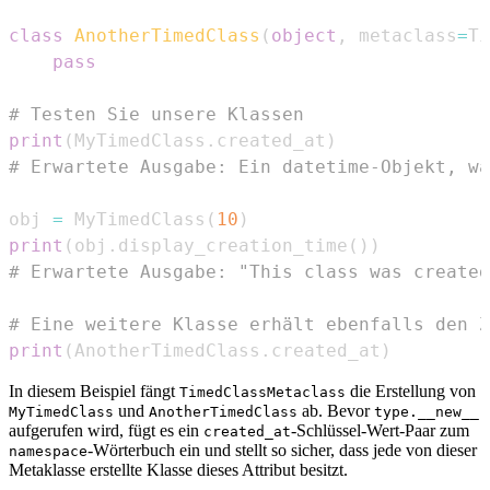
class
AnotherTimedClass
(
object
,
 metaclass
=
Ti
pass
# Testen Sie unsere Klassen
print
(
MyTimedClass
.
created_at
)
# Erwartete Ausgabe: Ein datetime-Objekt, wa
obj 
=
 MyTimedClass
(
10
)
print
(
obj
.
display_creation_time
(
)
)
# Erwartete Ausgabe: "This class was created
# Eine weitere Klasse erhält ebenfalls den Z
print
(
AnotherTimedClass
.
created_at
)
In diesem Beispiel fängt
die Erstellung von
TimedClassMetaclass
und
ab. Bevor
MyTimedClass
AnotherTimedClass
type.__new__
aufgerufen wird, fügt es ein
-Schlüssel-Wert-Paar zum
created_at
-Wörterbuch ein und stellt so sicher, dass jede von dieser
namespace
Metaklasse erstellte Klasse dieses Attribut besitzt.