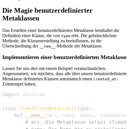
Die Magie benutzerdefinierter
Metaklassen
Das Erstellen einer benutzerdefinierten Metaklasse beinhaltet die
Definition einer Klasse, die von
erbt. Die gebräuchlichste
type
Methode, die Klassenerstellung zu beeinflussen, ist die
Überschreibung der
-Methode der Metaklasse.
__new__
Implementieren einer benutzerdefinierten Metaklasse
Lassen Sie uns dies mit einem Beispiel veranschaulichen.
Angenommen, wir möchten, dass alle über unsere benutzerdefinierte
Metaklasse definierten Klassen automatisch einen
-
created_at
Zeitstempel haben.
import
class
TimedClassMetaclass
(
type
)
:
def
__new__
(
mcs
,
 name
,
 bases
,
 namespace
)
# mcs: Die Metaklasse selbst (TimedC