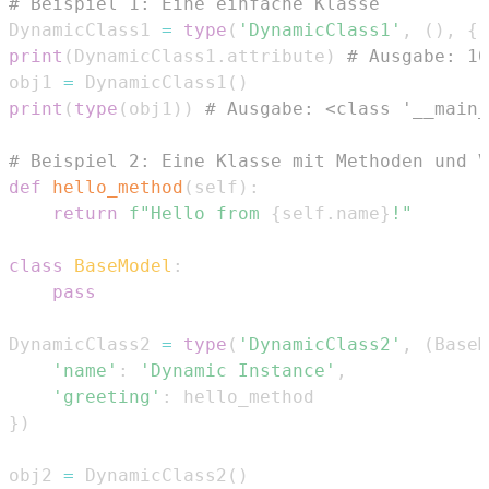
# Beispiel 1: Eine einfache Klasse
DynamicClass1 
=
type
(
'DynamicClass1'
,
(
)
,
{
'
print
(
DynamicClass1
.
attribute
)
# Ausgabe: 10
obj1 
=
 DynamicClass1
(
)
print
(
type
(
obj1
)
)
# Ausgabe: <class '__main_
# Beispiel 2: Eine Klasse mit Methoden und V
def
hello_method
(
self
)
:
return
f"Hello from 
{
self
.
name
}
!"
class
BaseModel
:
pass
DynamicClass2 
=
type
(
'DynamicClass2'
,
(
BaseM
'name'
:
'Dynamic Instance'
,
'greeting'
:
}
)
obj2 
=
 DynamicClass2
(
)