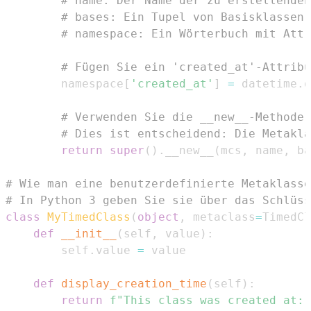
# name: Der Name der zu erstellenden
# bases: Ein Tupel von Basisklassen 
# namespace: Ein Wörterbuch mit Attr
# Fügen Sie ein 'created_at'-Attribu
        namespace
[
'created_at'
]
=
 datetime
.
d
# Verwenden Sie die __new__-Methode 
# Dies ist entscheidend: Die Metakla
return
super
(
)
.
__new__
(
mcs
,
 name
,
 ba
# Wie man eine benutzerdefinierte Metaklasse
# In Python 3 geben Sie sie über das Schlüss
class
MyTimedClass
(
object
,
 metaclass
=
TimedCl
def
__init__
(
self
,
 value
)
:
        self
.
value 
=
def
display_creation_time
(
self
)
:
return
f"This class was created at: 