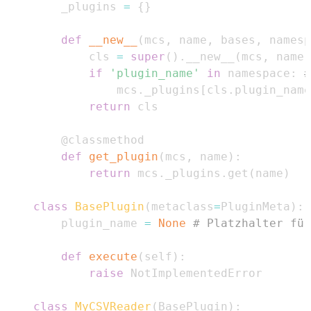
    _plugins 
=
{
}
def
__new__
(
mcs
,
 name
,
 bases
,
 namesp
        cls 
=
super
(
)
.
__new__
(
mcs
,
 name
,
if
'plugin_name'
in
 namespace
:
#
            mcs
.
_plugins
[
cls
.
plugin_name
return
@classmethod
def
get_plugin
(
mcs
,
 name
)
:
return
 mcs
.
_plugins
.
get
(
name
)
class
BasePlugin
(
metaclass
=
PluginMeta
)
:
    plugin_name 
=
None
# Platzhalter für
def
execute
(
self
)
:
raise
class
MyCSVReader
(
BasePlugin
)
: