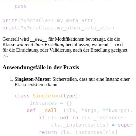
pass
print
(
MyMetaClass
.
my_meta_attr
)
print
(
MyMetaClass
.
my_other_meta_attr
)
Generell wird
für Modifikationen bevorzugt, die die
__new__
Klasse
während ihrer Erstellung
beeinflussen, während
__init__
für die Einrichtung oder Validierung nach der Erstellung geeignet
ist.
Anwendungsfälle in der Praxis
Singleton-Muster
: Sicherstellen, dass nur eine Instanz einer
Klasse existieren kann.
class
Singleton
(
type
)
:
    _instances 
=
{
}
def
__call__
(
cls
,
*
args
,
**
kwargs
)
:
if
 cls 
not
in
 cls
.
_instances
:
            cls
.
_instances
[
cls
]
=
super
(
return
 cls
.
_instances
[
cls
]