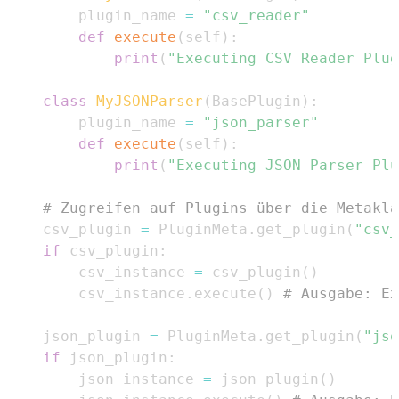
    plugin_name 
=
"csv_reader"
def
execute
(
self
)
:
print
(
"Executing CSV Reader Plug
class
MyJSONParser
(
BasePlugin
)
:
    plugin_name 
=
"json_parser"
def
execute
(
self
)
:
print
(
"Executing JSON Parser Plu
# Zugreifen auf Plugins über die Metakla
csv_plugin 
=
 PluginMeta
.
get_plugin
(
"csv_
if
 csv_plugin
:
    csv_instance 
=
 csv_plugin
(
)
    csv_instance
.
execute
(
)
# Ausgabe: Ex
json_plugin 
=
 PluginMeta
.
get_plugin
(
"jso
if
 json_plugin
:
    json_instance 
=
 json_plugin
(
)