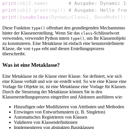
print
(
obj2
.
name
)
# Ausgabe: Dynamic In
print
(
obj2
.
greeting
(
)
)
# Ausgabe: Hello from
print
(
issubclass
(
DynamicClass2
,
 BaseModel
)
)
Diese Funktion
offenbart den grundlegenden Mechanismus
type()
hinter der Klassenerstellung. Wenn Sie das
-Schlüsselwort
class
verwenden, verwendet Python intern
, um Ihr Klassenobjekt
type()
zu konstruieren. Eine Metaklasse ist einfach eine benutzerdefinierte
Klasse, die von
erbt und diesen Erstellungsprozess
type
überschreibt.
Was ist eine Metaklasse?
Eine Metaklasse ist die Klasse einer Klasse. Sie definiert, wie sich
eine Klasse verhält und wie sie erstellt wird. So wie eine Klasse eine
Vorlage für Objekte ist, ist eine Metaklasse eine Vorlage für Klassen.
Durch die Steuerung der Metaklasse können Sie in den
Klassenerstellungsprozess eingreifen und Aktionen ausführen wie:
Hinzufügen oder Modifizieren von Attributen und Methoden
Erzwingen von Entwurfsmustern (z. B. Singleton)
Automatisches Registrieren von Klassen
Validieren von Klassendefinitionen
Implementieren von abstrakten Basisklassen