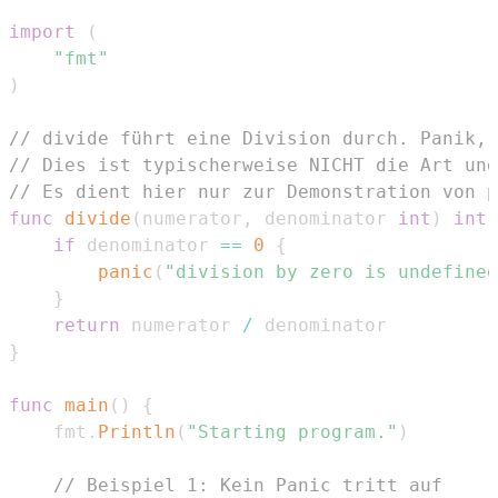
import
(
"fmt"
)
// divide führt eine Division durch. Panik,
// Dies ist typischerweise NICHT die Art und
// Es dient hier nur zur Demonstration von p
func
divide
(
numerator
,
 denominator 
int
)
int
if
 denominator 
==
0
{
panic
(
"division by zero is undefined
}
return
 numerator 
/
}
func
main
(
)
{
	fmt
.
Println
(
"Starting program."
)
// Beispiel 1: Kein Panic tritt auf