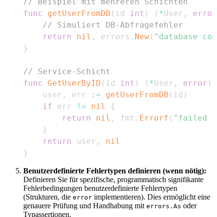
// Beispiel mit mehreren Schichten
func
getUserFromDB
(
id 
int
)
(
*
User
,
error
// Simuliert DB-Abfragefehler
return
nil
,
 errors
.
New
(
"database con
}
// Service-Schicht
func
GetUserByID
(
id 
int
)
(
*
User
,
error
)
    user
,
 err 
:=
getUserFromDB
(
id
)
if
 err 
!=
nil
{
return
nil
,
 fmt
.
Errorf
(
"failed t
}
return
 user
,
nil
}
Benutzerdefinierte Fehlertypen definieren (wenn nötig):
Definieren Sie für spezifische, programmatisch signifikante
Fehlerbedingungen benutzerdefinierte Fehlertypen
(Strukturen, die
implementieren). Dies ermöglicht eine
error
genauere Prüfung und Handhabung mit
oder
errors.As
Typassertionen.