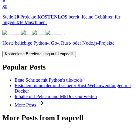
=
$0
Stelle
20
Projekte
KOSTENLOS
bereit. Keine Gebühren für
ungenutzte Maschinen.
Hoste beliebige Python-, Go-, Rust- oder Node.js-Projekte.
Kostenlose Bereitstellung auf Leapcell!
Popular Posts
Erste Schritte mit Python's tile-tools
Erstellen minimaler und sicherer Rust-Webanwendungen mit
Docker
Inhalte mit Pelican und MkDocs aufwerten
More Posts
More Posts from Leapcell