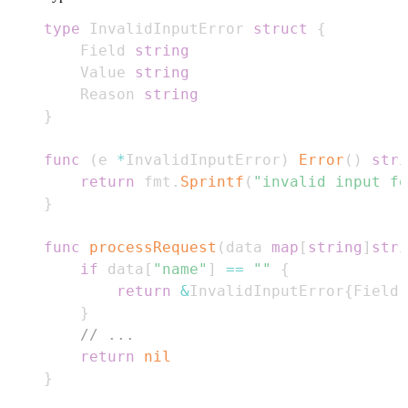
type
 InvalidInputError 
struct
{
    Field 
string
    Value 
string
    Reason 
string
}
func
(
e 
*
InvalidInputError
)
Error
(
)
stri
return
 fmt
.
Sprintf
(
"invalid input fo
}
func
processRequest
(
data 
map
[
string
]
stri
if
 data
[
"name"
]
==
""
{
return
&
InvalidInputError
{
Field
:
}
// ...
return
nil
}