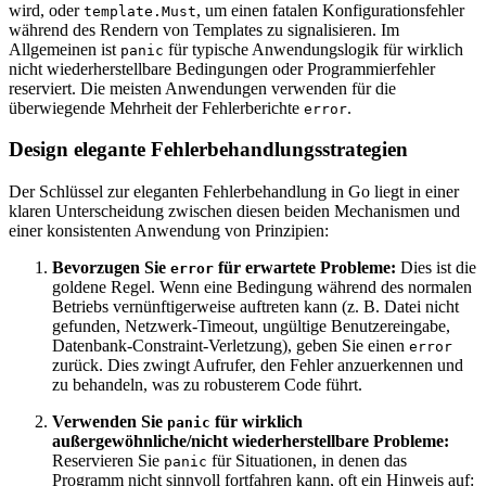
wird, oder
, um einen fatalen Konfigurationsfehler
template.Must
während des Rendern von Templates zu signalisieren. Im
Allgemeinen ist
für typische Anwendungslogik für wirklich
panic
nicht wiederherstellbare Bedingungen oder Programmierfehler
reserviert. Die meisten Anwendungen verwenden für die
überwiegende Mehrheit der Fehlerberichte
.
error
Design elegante Fehlerbehandlungsstrategien
Der Schlüssel zur eleganten Fehlerbehandlung in Go liegt in einer
klaren Unterscheidung zwischen diesen beiden Mechanismen und
einer konsistenten Anwendung von Prinzipien:
Bevorzugen Sie
für erwartete Probleme:
Dies ist die
error
goldene Regel. Wenn eine Bedingung während des normalen
Betriebs vernünftigerweise auftreten kann (z. B. Datei nicht
gefunden, Netzwerk-Timeout, ungültige Benutzereingabe,
Datenbank-Constraint-Verletzung), geben Sie einen
error
zurück. Dies zwingt Aufrufer, den Fehler anzuerkennen und
zu behandeln, was zu robusterem Code führt.
Verwenden Sie
für wirklich
panic
außergewöhnliche/nicht wiederherstellbare Probleme:
Reservieren Sie
für Situationen, in denen das
panic
Programm nicht sinnvoll fortfahren kann, oft ein Hinweis auf: