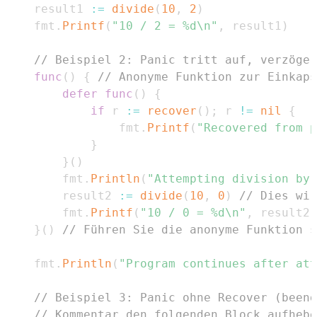
	result1 
:=
divide
(
10
,
2
)
	fmt
.
Printf
(
"10 / 2 = %d\n"
,
 result1
)
// Beispiel 2: Panic tritt auf, verzöger
func
(
)
{
// Anonyme Funktion zur Einkaps
defer
func
(
)
{
if
 r 
:=
recover
(
)
;
 r 
!=
nil
{
				fmt
.
Printf
(
"Recovered from p
}
}
(
)
		fmt
.
Println
(
"Attempting division by 
		result2 
:=
divide
(
10
,
0
)
// Dies wir
		fmt
.
Printf
(
"10 / 0 = %d\n"
,
 result2
)
}
(
)
// Führen Sie die anonyme Funktion s
	fmt
.
Println
(
"Program continues after att
// Beispiel 3: Panic ohne Recover (beend
// Kommentar den folgenden Block aufheb