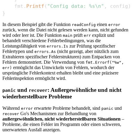
	fmt
.
Printf
(
"Config data: %s\n"
,
 config
)
}
In diesem Beispiel gibt die Funktion
einen
readConfig
error
zurück, wenn die Datei nicht gelesen werden kann, nicht gefunden
wird oder leer ist. Die Funktion
prüft
explizit und
main
err
behandelt verschiedene Fehlerbedingungen, was die
Leistungsfähigkeit von
zur Prüfung spezifischer
errors.Is
Fehlertypen und
(nicht gezeigt, aber nützlich zum
errors.As
Extrahieren spezifischer Fehlerstrukturen) zum Entpacken von
Fehlern demonstriert. Die Verwendung von
fmt.Errorf("%w",
ermöglicht das Umwickeln von Fehlern, wodurch der
err)
ursprüngliche Fehlerkontext erhalten bleibt und eine präzisere
Fehlerinspektion ermöglicht wird.
und
: Außergewöhnliche und nicht
panic
recover
wiederherstellbare Probleme
Während
erwartete Probleme behandelt, sind
und
error
panic
Go's Mechanismen zur Behandlung von
recover
außergewöhnlichen, nicht wiederherstellbaren Situationen
–
Probleme, die einen Fehler im Programm oder einen schweren,
unerwarteten Ausfall anzeigen.