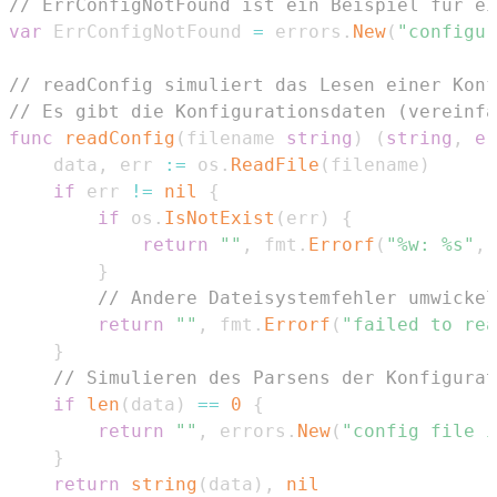
// ErrConfigNotFound ist ein Beispiel für ei
var
 ErrConfigNotFound 
=
 errors
.
New
(
"configur
// readConfig simuliert das Lesen einer Konf
// Es gibt die Konfigurationsdaten (vereinfa
func
readConfig
(
filename 
string
)
(
string
,
er
	data
,
 err 
:=
 os
.
ReadFile
(
filename
)
if
 err 
!=
nil
{
if
 os
.
IsNotExist
(
err
)
{
return
""
,
 fmt
.
Errorf
(
"%w: %s"
,
 
}
// Andere Dateisystemfehler umwickel
return
""
,
 fmt
.
Errorf
(
"failed to rea
}
// Simulieren des Parsens der Konfigurat
if
len
(
data
)
==
0
{
return
""
,
 errors
.
New
(
"config file i
}
return
string
(
data
)
,
nil