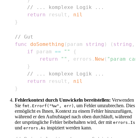
// ... komplexe Logik ...
return
 result
,
nil
}
// Gut
func
doSomething
(
param 
string
)
(
string
,
if
 param 
==
""
{
return
""
,
 errors
.
New
(
"param can
}
// ... komplexe Logik ...
return
 result
,
nil
}
Fehlerkontext durch Umwickeln bereitstellen:
Verwenden
Sie
, um Fehler umzubrechen. Dies
fmt.Errorf("%w", err)
ermöglicht es Ihnen, Kontext zu einem Fehler hinzuzufügen,
während er den Aufrufstapel nach oben durchläuft, während
der ursprüngliche Fehler beibehalten wird, der mit
errors.Is
und
inspiziert werden kann.
errors.As