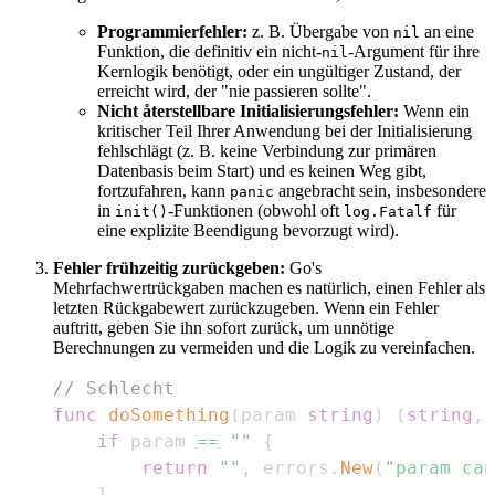
Programmierfehler:
z. B. Übergabe von
an eine
nil
Funktion, die definitiv ein nicht-
-Argument für ihre
nil
Kernlogik benötigt, oder ein ungültiger Zustand, der
erreicht wird, der "nie passieren sollte".
Nicht återstellbare Initialisierungsfehler:
Wenn ein
kritischer Teil Ihrer Anwendung bei der Initialisierung
fehlschlägt (z. B. keine Verbindung zur primären
Datenbasis beim Start) und es keinen Weg gibt,
fortzufahren, kann
angebracht sein, insbesondere
panic
in
-Funktionen (obwohl oft
für
init()
log.Fatalf
eine explizite Beendigung bevorzugt wird).
Fehler frühzeitig zurückgeben:
Go's
Mehrfachwertrückgaben machen es natürlich, einen Fehler als
letzten Rückgabewert zurückzugeben. Wenn ein Fehler
auftritt, geben Sie ihn sofort zurück, um unnötige
Berechnungen zu vermeiden und die Logik zu vereinfachen.
// Schlecht
func
doSomething
(
param 
string
)
(
string
,
if
 param 
==
""
{
return
""
,
 errors
.
New
(
"param can
}