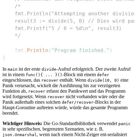
	*/
	fmt
.
Println
(
"Program finished."
)
}
In
ist der erste
-Aufruf erfolgreich. Der zweite Aufruf
main
divide
ist in einem
-Block mit einem
func(){ ... }()
defer
eingeschlossen, das
enthält. Wenn
eine
recover
divide(10, 0)
Panik verursacht, wickelt die Ausführung bis zur verzögerten
Funktion ab,
erfasst den Panikwert und das Programm
recover
wird fortgesetzt. Wenn
nicht vorhanden wäre oder die
recover
Panik außerhalb eines solchen
-Blocks in der
defer/recover
Haupt-Goroutine auftreten würde, würde das gesamte Programm
beendet.
Wichtiger Hinweis:
Die Go-Standardbibliothek verwendet
panic
in sehr spezifischen, begrenzten Szenarien, wie z. B.
, wenn nach einem Nicht-Zeiger ent-serialisiert
json.Unmarshal