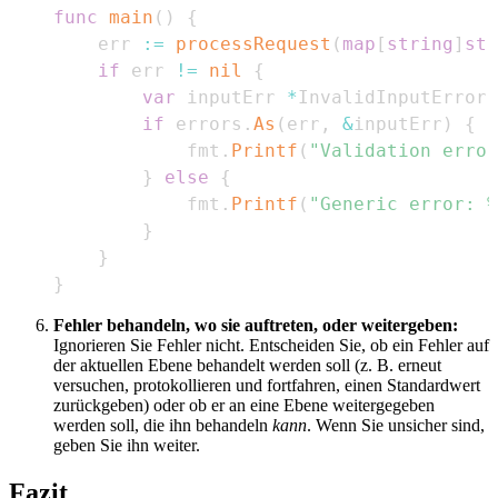
func
main
(
)
{
    err 
:=
processRequest
(
map
[
string
]
str
if
 err 
!=
nil
{
var
 inputErr 
*
if
 errors
.
As
(
err
,
&
inputErr
)
{
            fmt
.
Printf
(
"Validation error
}
else
{
            fmt
.
Printf
(
"Generic error: %
}
}
}
Fehler behandeln, wo sie auftreten, oder weitergeben:
Ignorieren Sie Fehler nicht. Entscheiden Sie, ob ein Fehler auf
der aktuellen Ebene behandelt werden soll (z. B. erneut
versuchen, protokollieren und fortfahren, einen Standardwert
zurückgeben) oder ob er an eine Ebene weitergegeben
werden soll, die ihn behandeln
kann
. Wenn Sie unsicher sind,
geben Sie ihn weiter.
Fazit