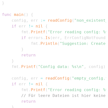
}
func
main
(
)
{
	config
,
 err 
:=
readConfig
(
"non_existent_
if
 err 
!=
nil
{
		fmt
.
Printf
(
"Error reading config: %v
if
 errors
.
Is
(
err
,
 ErrConfigNotFound
)
			fmt
.
Println
(
"Suggestion: Create 
}
return
}
	fmt
.
Printf
(
"Config data: %s\n"
,
 config
)
	config
,
 err 
=
readConfig
(
"empty_config.t
if
 err 
!=
nil
{
		fmt
.
Printf
(
"Error reading config: %v
// Für leere Dateien ist hier keine 
return
}