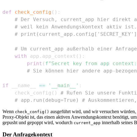
def
check_config
(
)
:
# Der Versuch, current_app hier direkt a
# weil kein Anwendungskontext aktiv ist.
# print(current_app.config['SECRET_KEY']
# Um current_app außerhalb einer Anfrage
with
 app
.
app_context
(
)
:
print
(
f"Secret key from app context:
# Sie können hier andere app-bezogen
if
 __name__ 
==
'__main__'
:
    check_config
(
)
# Rufen Sie unsere Funkti
# app.run(debug=True) # Auskommentieren,
Wenn
ausgeführt wird, und wir versuchen würden
check_config()
Proxy-Objekt ist, das einen aktiven Anwendungskontext benötigt, um 
gepusht und gepoppt wird, wodurch
innerhalb seines B
current_app
Der Anfragekontext