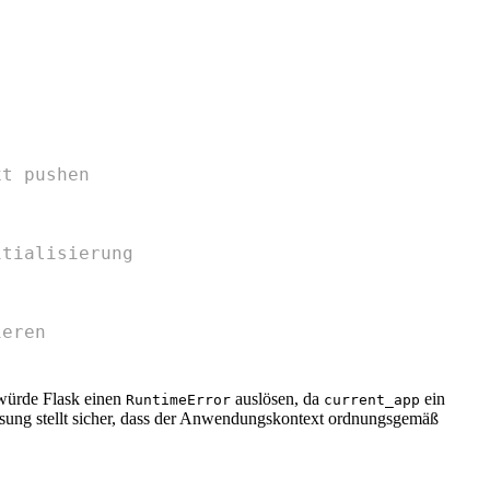
xt pushen
itialisierung
ieren
würde Flask einen
auslösen, da
ein
RuntimeError
current_app
ung stellt sicher, dass der Anwendungskontext ordnungsgemäß