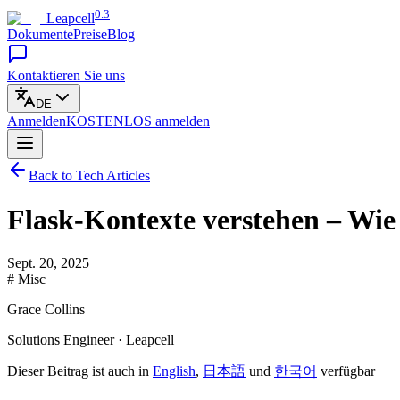
0.3
Leapcell
Dokumente
Preise
Blog
Kontaktieren Sie uns
DE
Anmelden
KOSTENLOS
anmelden
Back to Tech Articles
Flask-Kontexte verstehen – Wie 
Sept. 20, 2025
# Misc
Grace Collins
Solutions Engineer · Leapcell
Dieser Beitrag ist auch in
English
,
日本語
und
한국어
verfügbar