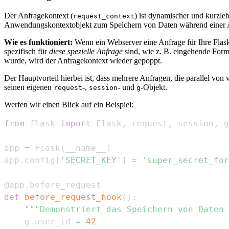
Der Anfragekontext (
) ist dynamischer und kurzle
request_context
Anwendungskontextobjekt zum Speichern von Daten während einer A
Wie es funktioniert:
Wenn ein Webserver eine Anfrage für Ihre Flask
spezifisch für
diese spezielle Anfrage
sind, wie z. B. eingehende Form
wurde, wird der Anfragekontext wieder gepoppt.
Der Hauptvorteil hierbei ist, dass mehrere Anfragen, die parallel von
seinen eigenen
-,
- und
-Objekt.
request
session
g
Werfen wir einen Blick auf ein Beispiel:
from
 flask 
import
 Flask
,
 request
,
 session
,
app 
=
 Flask
(
__name__
)
app
.
config
[
'SECRET_KEY'
]
=
'super_secret_for
@app
.
before_request
def
before_request_hook
(
)
:
"""Demonstriert das Speichern von Daten 
    g
.
user_id 
=
42