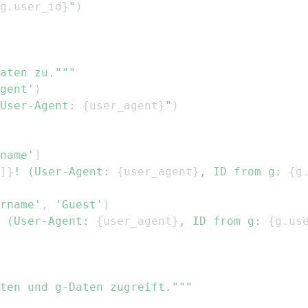
g
.
user_id
}
"
)
aten zu."""
gent'
)
User-Agent: 
{
user_agent
}
"
)
name'
]
]
}
! (User-Agent: 
{
user_agent
}
, ID from g: 
{
g
rname'
,
'Guest'
)
 (User-Agent: 
{
user_agent
}
, ID from g: 
{
g
.
us
ten und g-Daten zugreift."""