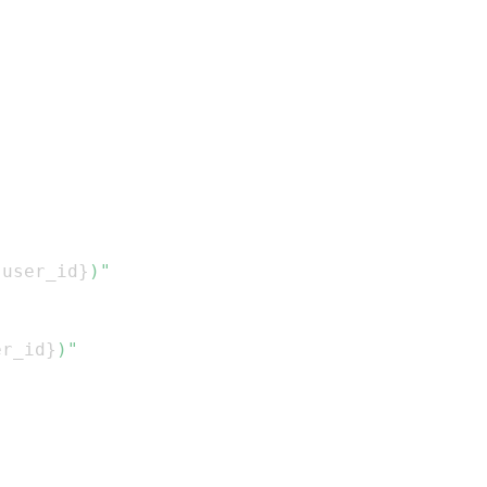
.
user_id
}
)"
er_id
}
)"