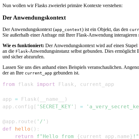
Nun wollen wir Flasks zweierlei primäre Kontexte verstehen:
Der Anwendungskontext
Der Anwendungskontext (
) ist ein Objekt, das den
app_context
cur
Sie außerhalb einer Anfrage mit Ihrer Flask-Anwendung interagieren m
Wie es funktioniert:
Der Anwendungskontext wird auf einen Stapel vo
an die
-Anwendungsinstanz selbst gebunden. Dies ermöglicht 
Flask
und sicher abzurufen.
Lassen Sie uns dies anhand eines Beispiels veranschaulichen. Ange
der an Ihre
gebunden ist.
current_app
from
 flask 
import
 Flask
,
app 
=
 Flask
(
__name__
)
app
.
config
[
'SECRET_KEY'
]
=
'a_very_secret_ke
@app
.
route
(
'/'
)
def
hello
(
)
:
return
f"Hello from 
{
current_app
.
name
}
!"