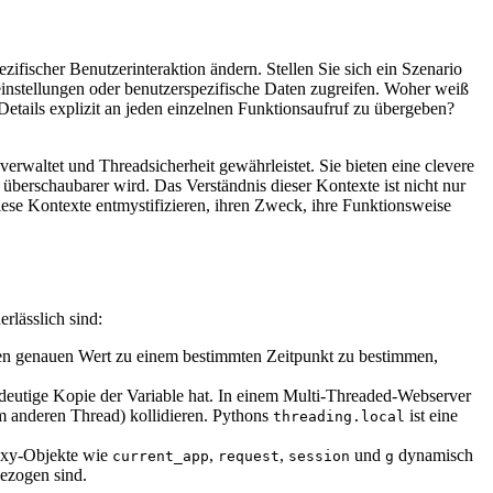
fischer Benutzerinteraktion ändern. Stellen Sie sich ein Szenario
einstellungen oder benutzerspezifische Daten zugreifen. Woher weiß
tails explizit an jeden einzelnen Funktionsaufruf zu übergeben?
waltet und Threadsicherheit gewährleistet. Sie bieten eine clevere
berschaubarer wird. Das Verständnis dieser Kontexte ist nicht nur
iese Kontexte entmystifizieren, ihren Zweck, ihre Funktionsweise
rlässlich sind:
hren genauen Wert zu einem bestimmten Zeitpunkt zu bestimmen,
ndeutige Kopie der Variable hat. In einem Multi-Threaded-Webserver
em anderen Thread) kollidieren. Pythons
ist eine
threading.local
roxy-Objekte wie
,
,
und
dynamisch
current_app
request
session
g
bezogen sind.