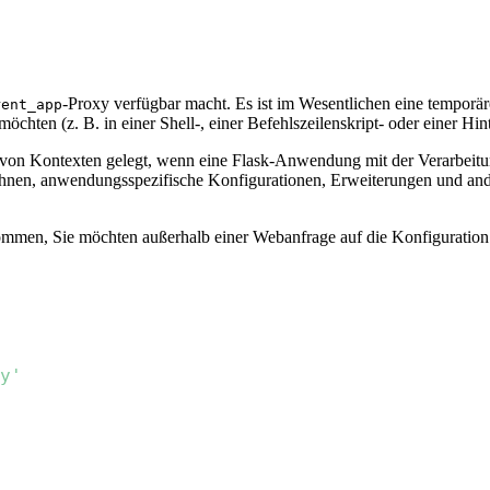
-Proxy verfügbar macht. Es ist im Wesentlichen eine tempor
rent_app
öchten (z. B. in einer Shell-, einer Befehlszeilenskript- oder einer 
n Kontexten gelegt, wenn eine Flask-Anwendung mit der Verarbeitung 
Ihnen, anwendungsspezifische Konfigurationen, Erweiterungen und and
nommen, Sie möchten außerhalb einer Webanfrage auf die Konfigurati
y'