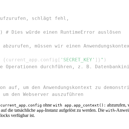
ufzurufen, schlägt fehl,
) # Dies würde einen RuntimeError auslösen
 abzurufen, müssen wir einen Anwendungskonte
 
{
current_app
.
config
[
'SECRET_KEY'
]
}
"
)
e Operationen durchführen, z. B. Datenbankin
on auf, um den Anwendungskontext zu demonstr
 um den Webserver auszuführen
,
ohne
abzurufen, 
current_app.config
with app.app_context():
auf die tatsächliche
-Instanz aufgelöst zu werden. Die
-Anweis
app
with
locks verfügbar ist.