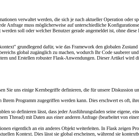
onen verwaltet werden, die sich je nach aktueller Operation oder spezi
 Jede Anfrage muss möglicherweise auf unterschiedliche Konfigurations
rden soll oder welcher Benutzer gerade angemeldet ist, ohne diese De
text" grundlegend dafür, wie das Framework den globalen Zustand ver
ereichs global zugänglich zu machen, wodurch Ihr Code sauberer und ü
itern und Erstellen robuster Flask-Anwendungen. Dieser Artikel wird d
n Sie uns einige Kernbegriffe definieren, die für unsere Diskussion une
 in Ihrem Programm zugegriffen werden kann. Dies erschwert es oft, i
len so definieren lässt, dass jeder Ausführungsfaden seine eigene, ei
einem Thread) mit Daten aus einer anderen Anfrage (bearbeitet von ein
ionen eigentlich an ein anderes Objekt weiterleiten. In Flask zeigen P
ktuellen Kontext. Dies lässt sie global erscheinen, während sie kontext