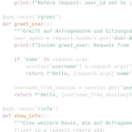
print
(
f"Before request: user_id set to 
{
@app
.
route
(
'/greet'
)
def
greet_user
(
)
:
"""Greift auf Anfragedaten und Sitzungsd
    user_agent 
=
 request
.
headers
.
get
(
'User-A
print
(
f"Inside greet_user: Request from 
if
'name'
in
 request
.
args
:
        session
[
'username'
]
=
 request
.
args
[
'
return
f"Hello, 
{
request
.
args
[
'name'
    username_from_session 
=
 session
.
get
(
'use
return
f"Hello, 
{
username_from_session
}
!
@app
.
route
(
'/info'
)
def
show_info
(
)
:
"""Eine weitere Route, die auf Anfrageda
    client_ip 
=
 request
.