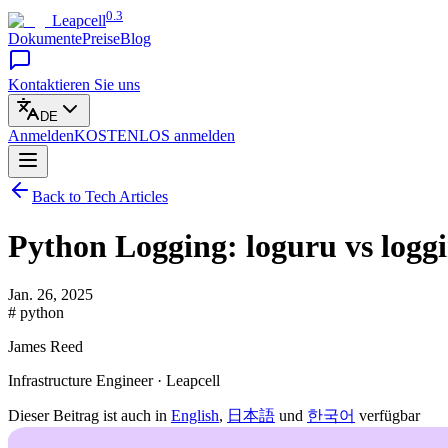
0.3
Leapcell
Dokumente
Preise
Blog
Kontaktieren Sie uns
DE
Anmelden
KOSTENLOS
anmelden
Back to Tech Articles
Python Logging: loguru vs logg
Jan. 26, 2025
# python
James Reed
Infrastructure Engineer · Leapcell
Dieser Beitrag ist auch in
English
,
日本語
und
한국어
verfügbar