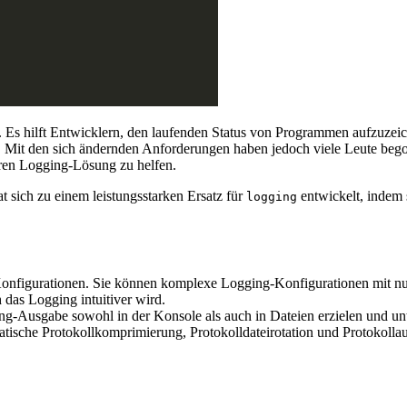
. Es hilft Entwicklern, den laufenden Status von Programmen aufzuze
. Mit den sich ändernden Anforderungen haben jedoch viele Leute be
eren Logging-Lösung zu helfen.
at sich zu einem leistungsstarken Ersatz für
entwickelt, indem 
logging
onfigurationen. Sie können komplexe Logging-Konfigurationen mit nu
h das Logging intuitiver wird.
ng-Ausgabe sowohl in der Konsole als auch in Dateien erzielen und un
matische Protokollkomprimierung, Protokolldateirotation und Protokoll