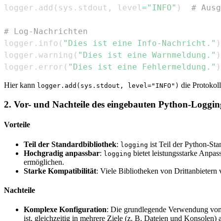
logger
.
add
(
sys
.
stdout
,
 level
=
"INFO"
)
# Ausg
# Log-Nachrichten
logger
.
info
(
"Dies ist eine Info-Nachricht."
)
logger
.
warning
(
"Dies ist eine Warnmeldung."
)
logger
.
error
(
"Dies ist eine Fehlermeldung."
)
Hier kann
die Protokoll
logger.add(sys.stdout, level="INFO")
2. Vor- und Nachteile des eingebauten Python-Loggin
Vorteile
Teil der Standardbibliothek
:
ist Teil der Python-Stan
logging
Hochgradig anpassbar
:
bietet leistungsstarke Anpas
logging
ermöglichen.
Starke Kompatibilität
: Viele Bibliotheken von Drittanbieter
Nachteile
Komplexe Konfiguration
: Die grundlegende Verwendung vo
ist, gleichzeitig in mehrere Ziele (z. B. Dateien und Konsolen)