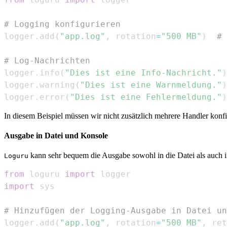
# Logging konfigurieren
logger
.
add
(
"app.log"
,
 rotation
=
"500 MB"
)
# 
# Log-Nachrichten
logger
.
info
(
"Dies ist eine Info-Nachricht."
)
logger
.
warning
(
"Dies ist eine Warnmeldung."
)
logger
.
error
(
"Dies ist eine Fehlermeldung."
)
In diesem Beispiel müssen wir nicht zusätzlich mehrere Handler konfi
Ausgabe in Datei und Konsole
kann sehr bequem die Ausgabe sowohl in die Datei als auch i
Loguru
from
 loguru 
import
import
# Hinzufügen der Logging-Ausgabe in Datei un
logger
.
add
(
"app.log"
,
 rotation
=
"500 MB"
,
 ret