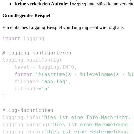
Keine verketteten Aufrufe
:
unterstützt keine verket
logging
Grundlegendes Beispiel
Ein einfaches Logging-Beispiel von
sieht wie folgt aus:
logging
import
# Logging konfigurieren
logging
.
basicConfig
(
    level 
=
 logging
.
INFO
,
format
=
'%(asctime)s - %(levelname)s - %(
    filename
=
'app.log'
,
    filemode
=
'a'
)
# Log-Nachrichten
logging
.
info
(
"Dies ist eine Info-Nachricht."
logging
.
warning
(
"Dies ist eine Warnmeldung."
logging
.
error
(
"Dies ist eine Fehlermeldung."