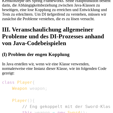
Kernkonzepte des Spring Frameworks. Seine Hauptfunktion besteht
darin, die Abhängigkeitsbeziehung zwischen Java-Klassen zu
beseitigen, eine lose Kopplung zu erreichen und Entwicklung und
Tests zu erleichtern. Um DI tiefgreifend zu verstehen, müssen wir
zunächst die Probleme verstehen, die es zu lösen versucht.
III. Veranschaulichung allgemeiner
Probleme und des DI-Prozesses anhand
von Java-Codebeispielen
(I) Problem der engen Kopplung
In Java erstellen wir, wenn wir eine Klasse verwenden,
normalerweise eine Instanz dieser Klasse, wie im folgenden Code
gezeigt:
class
Player
{
Weapon
 weapon
;
Player
(
)
{
// Eng gekoppelt mit der Sword-Klass
this
.
weapon 
=
new
Sword
(
)
;