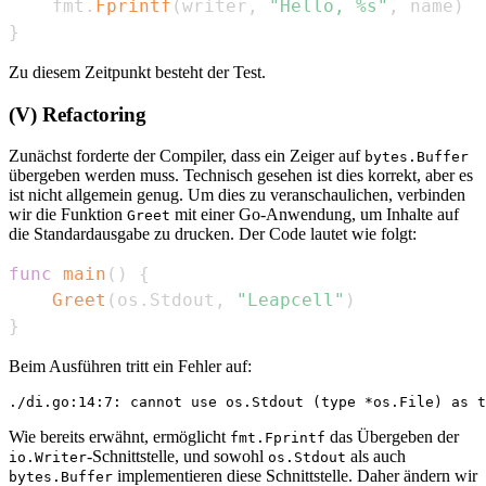
    fmt
.
Fprintf
(
writer
,
"Hello, %s"
,
 name
)
}
Zu diesem Zeitpunkt besteht der Test.
(V) Refactoring
Zunächst forderte der Compiler, dass ein Zeiger auf
bytes.Buffer
übergeben werden muss. Technisch gesehen ist dies korrekt, aber es
ist nicht allgemein genug. Um dies zu veranschaulichen, verbinden
wir die Funktion
mit einer Go-Anwendung, um Inhalte auf
Greet
die Standardausgabe zu drucken. Der Code lautet wie folgt:
func
main
(
)
{
Greet
(
os
.
Stdout
,
"Leapcell"
)
}
Beim Ausführen tritt ein Fehler auf:
Wie bereits erwähnt, ermöglicht
das Übergeben der
fmt.Fprintf
-Schnittstelle, und sowohl
als auch
io.Writer
os.Stdout
implementieren diese Schnittstelle. Daher ändern wir
bytes.Buffer