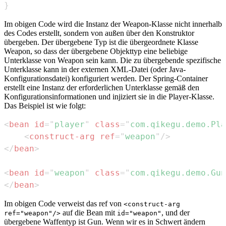
}
Im obigen Code wird die Instanz der Weapon-Klasse nicht innerhalb
des Codes erstellt, sondern von außen über den Konstruktor
übergeben. Der übergebene Typ ist die übergeordnete Klasse
Weapon, so dass der übergebene Objekttyp eine beliebige
Unterklasse von Weapon sein kann. Die zu übergebende spezifische
Unterklasse kann in der externen XML-Datei (oder Java-
Konfigurationsdatei) konfiguriert werden. Der Spring-Container
erstellt eine Instanz der erforderlichen Unterklasse gemäß den
Konfigurationsinformationen und injiziert sie in die Player-Klasse.
Das Beispiel ist wie folgt:
<
bean
id
=
"
player
"
class
=
"
com.qikegu.demo.Pla
<
construct-arg
ref
=
"
weapon
"
/>
</
bean
>
<
bean
id
=
"
weapon
"
class
=
"
com.qikegu.demo.Gun
</
bean
>
Im obigen Code verweist das ref von
<construct-arg
auf die Bean mit
, und der
ref="weapon"/>
id="weapon"
übergebene Waffentyp ist Gun. Wenn wir es in Schwert ändern