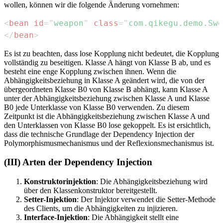
wollen, können wir die folgende Änderung vornehmen:
<
bean
id
=
"
weapon
"
class
=
"
com.qikegu.demo.Swo
</
bean
>
Es ist zu beachten, dass lose Kopplung nicht bedeutet, die Kopplung
vollständig zu beseitigen. Klasse A hängt von Klasse B ab, und es
besteht eine enge Kopplung zwischen ihnen. Wenn die
Abhängigkeitsbeziehung in Klasse A geändert wird, die von der
übergeordneten Klasse B0 von Klasse B abhängt, kann Klasse A
unter der Abhängigkeitsbeziehung zwischen Klasse A und Klasse
B0 jede Unterklasse von Klasse B0 verwenden. Zu diesem
Zeitpunkt ist die Abhängigkeitsbeziehung zwischen Klasse A und
den Unterklassen von Klasse B0 lose gekoppelt. Es ist ersichtlich,
dass die technische Grundlage der Dependency Injection der
Polymorphismusmechanismus und der Reflexionsmechanismus ist.
(III) Arten der Dependency Injection
Konstruktorinjektion
: Die Abhängigkeitsbeziehung wird
über den Klassenkonstruktor bereitgestellt.
Setter-Injektion
: Der Injektor verwendet die Setter-Methode
des Clients, um die Abhängigkeiten zu injizieren.
Interface-Injektion
: Die Abhängigkeit stellt eine