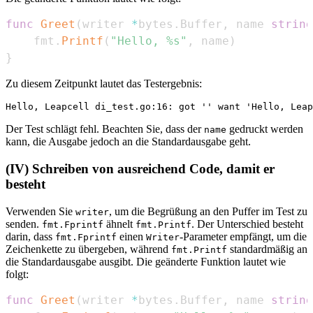
func
Greet
(
writer 
*
bytes
.
Buffer
,
 name 
string
    fmt
.
Printf
(
"Hello, %s"
,
 name
)
}
Zu diesem Zeitpunkt lautet das Testergebnis:
Der Test schlägt fehl. Beachten Sie, dass der
gedruckt werden
name
kann, die Ausgabe jedoch an die Standardausgabe geht.
(IV) Schreiben von ausreichend Code, damit er
besteht
Verwenden Sie
, um die Begrüßung an den Puffer im Test zu
writer
senden.
ähnelt
. Der Unterschied besteht
fmt.Fprintf
fmt.Printf
darin, dass
einen
-Parameter empfängt, um die
fmt.Fprintf
Writer
Zeichenkette zu übergeben, während
standardmäßig an
fmt.Printf
die Standardausgabe ausgibt. Die geänderte Funktion lautet wie
folgt:
func
Greet
(
writer 
*
bytes
.
Buffer
,
 name 
string