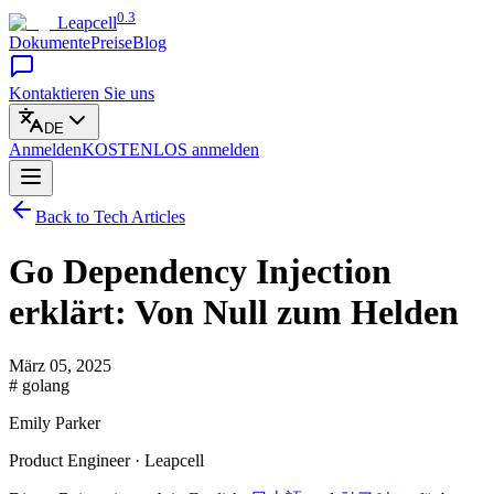
0.3
Leapcell
Dokumente
Preise
Blog
Kontaktieren Sie uns
DE
Anmelden
KOSTENLOS
anmelden
Back to Tech Articles
Go Dependency Injection
erklärt: Von Null zum Helden
März 05, 2025
# golang
Emily Parker
Product Engineer · Leapcell