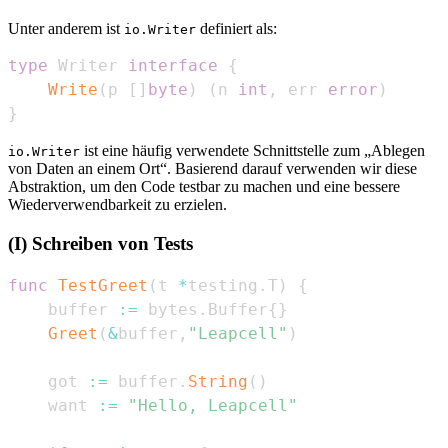
Unter anderem ist
definiert als:
io.Writer
type
 Writer 
interface
{
Write
(
p 
[
]
byte
)
(
n 
int
,
 err 
error
)
}
ist eine häufig verwendete Schnittstelle zum „Ablegen
io.Writer
von Daten an einem Ort“. Basierend darauf verwenden wir diese
Abstraktion, um den Code testbar zu machen und eine bessere
Wiederverwendbarkeit zu erzielen.
(I) Schreiben von Tests
func
TestGreet
(
t 
*
testing
.
T
)
{
    buffer 
:=
 bytes
.
Buffer
{
}
Greet
(
&
buffer
,
"Leapcell"
)
    got 
:=
 buffer
.
String
(
)
    want 
:=
"Hello, Leapcell"