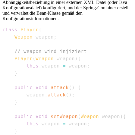
Abhängigkeitsbeziehung in einer externen XML-Datei (oder Java-
Konfigurationsdatei) konfiguriert, und der Spring-Container erstellt
und verwaltet die Bean-Klasse gemäß den
Konfigurationsinformationen.
class
Player
{
Weapon
 weapon
;
// weapon wird injiziert
Player
(
Weapon
 weapon
)
{
this
.
weapon 
=
 weapon
;
}
public
void
attack
(
)
{
        weapon
.
attack
(
)
;
}
public
void
setWeapon
(
Weapon
 weapon
)
{
this
.
weapon 
=
 weapon
;
}