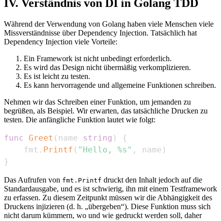
IV. Verständnis von DI in Golang TDD
Während der Verwendung von Golang haben viele Menschen viele
Missverständnisse über Dependency Injection. Tatsächlich hat
Dependency Injection viele Vorteile:
Ein Framework ist nicht unbedingt erforderlich.
Es wird das Design nicht übermäßig verkomplizieren.
Es ist leicht zu testen.
Es kann hervorragende und allgemeine Funktionen schreiben.
Nehmen wir das Schreiben einer Funktion, um jemanden zu
begrüßen, als Beispiel. Wir erwarten, das tatsächliche Drucken zu
testen. Die anfängliche Funktion lautet wie folgt:
func
Greet
(
name 
string
)
{
    fmt
.
Printf
(
"Hello, %s"
,
 name
)
}
Das Aufrufen von
druckt den Inhalt jedoch auf die
fmt.Printf
Standardausgabe, und es ist schwierig, ihn mit einem Testframework
zu erfassen. Zu diesem Zeitpunkt müssen wir die Abhängigkeit des
Druckens injizieren (d. h. „übergeben“). Diese Funktion muss sich
nicht darum kümmern, wo und wie gedruckt werden soll, daher