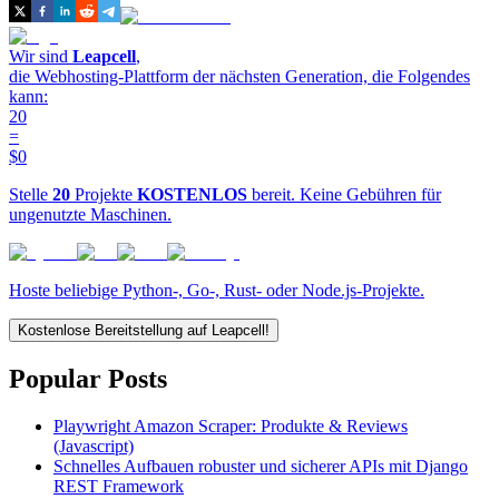
Wir sind
Leapcell
,
die Webhosting-Plattform der nächsten Generation, die Folgendes
kann:
20
=
$0
Stelle
20
Projekte
KOSTENLOS
bereit. Keine Gebühren für
ungenutzte Maschinen.
Hoste beliebige Python-, Go-, Rust- oder Node.js-Projekte.
Kostenlose Bereitstellung auf Leapcell!
Popular Posts
Playwright Amazon Scraper: Produkte & Reviews
(Javascript)
Schnelles Aufbauen robuster und sicherer APIs mit Django
REST Framework