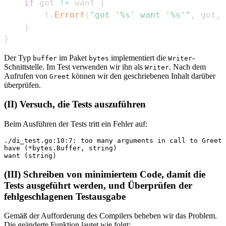
if
 got 
!=
 want 
{
        t
.
Errorf
(
"got '%s' want '%s'"
,
 got
,
 
}
}
Der Typ
im Paket
implementiert die
-
buffer
bytes
Writer
Schnittstelle. Im Test verwenden wir ihn als
. Nach dem
Writer
Aufrufen von
können wir den geschriebenen Inhalt darüber
Greet
überprüfen.
(II) Versuch, die Tests auszuführen
Beim Ausführen der Tests tritt ein Fehler auf:
./di_test.go:10:7: too many arguments in call to Greet

have (*bytes.Buffer, string)

(III) Schreiben von minimiertem Code, damit die
Tests ausgeführt werden, und Überprüfen der
fehlgeschlagenen Testausgabe
Gemäß der Aufforderung des Compilers beheben wir das Problem.
Die geänderte Funktion lautet wie folgt: