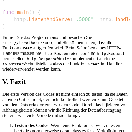
func
main
(
)
{
    http
.
ListenAndServe
(
":5000"
,
 http
.
Handle
}
Führen Sie das Programm aus und besuchen Sie
, und Sie können sehen, dass die
http://localhost:5000
Funktion
aufgerufen wird. Beim Schreiben eines HTTP-
Greet
Handlers müssen Sie
und
http.ResponseWriter
http.Request
bereitstellen.
implementiert auch die
http.ResponseWriter
-Schnittstelle, sodass die Funktion
im Handler
io.Writer
Greet
wiederverwendet werden kann.
V. Fazit
Die erste Version des Codes ist nicht einfach zu testen, da sie Daten
an einen Ort schreibt, der nicht kontrolliert werden kann. Geleitet
von den Tests refaktorieren wir den Code. Durch das Injizieren von
Abhängigkeiten können wir die Richtung der Datenübertragung
steuern, was viele Vorteile mit sich bringt:
Testen des Codes
: Wenn eine Funktion schwer zu testen ist,
liegt dies normalerweise daran, dass es feste Verknüpfungen