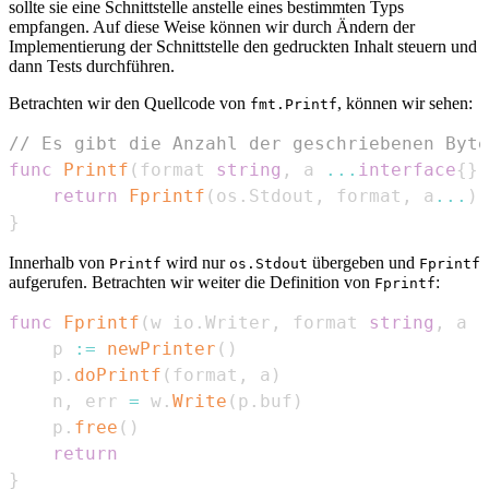
sollte sie eine Schnittstelle anstelle eines bestimmten Typs
empfangen. Auf diese Weise können wir durch Ändern der
Implementierung der Schnittstelle den gedruckten Inhalt steuern und
dann Tests durchführen.
Betrachten wir den Quellcode von
, können wir sehen:
fmt.Printf
// Es gibt die Anzahl der geschriebenen Byte
func
Printf
(
format 
string
,
 a 
...
interface
{
}
)
return
Fprintf
(
os
.
Stdout
,
 format
,
 a
...
)
}
Innerhalb von
wird nur
übergeben und
Printf
os.Stdout
Fprintf
aufgerufen. Betrachten wir weiter die Definition von
:
Fprintf
func
Fprintf
(
w io
.
Writer
,
 format 
string
,
 a 
.
    p 
:=
newPrinter
(
)
    p
.
doPrintf
(
format
,
 a
)
    n
,
 err 
=
 w
.
Write
(
p
.
buf
)
    p
.
free
(
)
return
}