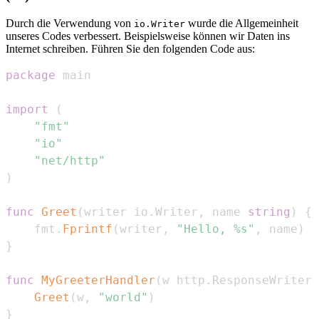
Durch die Verwendung von
wurde die Allgemeinheit
io.Writer
unseres Codes verbessert. Beispielsweise können wir Daten ins
Internet schreiben. Führen Sie den folgenden Code aus:
package
import
(
"fmt"
"io"
"net/http"
)
func
Greet
(
writer io
.
Writer
,
 name 
string
)
{
    fmt
.
Fprintf
(
writer
,
"Hello, %s"
,
 name
)
}
func
MyGreeterHandler
(
w http
.
ResponseWriter
,
Greet
(
w
,
"world"
)
}