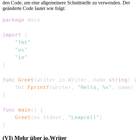
den Code, um eine allgemeinere Schnittstelle zu verwenden. Der
geänderte Code lautet wie folgt:
package
import
(
"fmt"
"os"
"io"
)
func
Greet
(
writer io
.
Writer
,
 name 
string
)
{
    fmt
.
Fprintf
(
writer
,
"Hello, %s"
,
 name
)
}
func
main
(
)
{
Greet
(
os
.
Stdout
,
"Leapcell"
)
}
(VI) Mehr über io.Writer