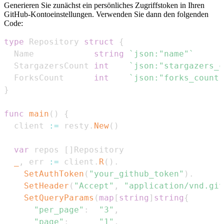
Generieren Sie zunächst ein persönliches Zugriffstoken in Ihren
GitHub-Kontoeinstellungen. Verwenden Sie dann den folgenden
Code:
type
 Repository 
struct
{
  Name            
string
`json:"name"`
  StargazersCount 
int
`json:"stargazers_c
  ForksCount      
int
`json:"forks_count"
}
func
main
(
)
{
  client 
:=
 resty
.
New
(
)
var
 repos 
[
]
_
,
 err 
:=
 client
.
R
(
)
.
SetAuthToken
(
"your_github_token"
)
.
SetHeader
(
"Accept"
,
"application/vnd.git
SetQueryParams
(
map
[
string
]
string
{
"per_page"
:
"3"
,
"page"
:
"1"
,