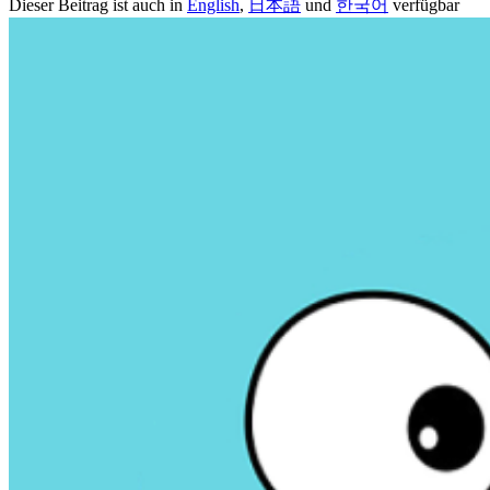
Dieser Beitrag ist auch in
English
,
日本語
und
한국어
verfügbar