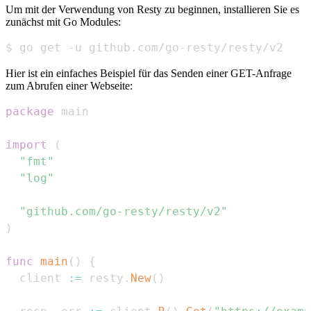
Um mit der Verwendung von Resty zu beginnen, installieren Sie es
zunächst mit Go Modules:
$ go get -u github.com/go-resty/resty/v2
Hier ist ein einfaches Beispiel für das Senden einer GET-Anfrage
zum Abrufen einer Webseite:
package
import
(
"fmt"
"log"
"github.com/go-resty/resty/v2"
)
func
main
(
)
{
  client 
:=
 resty
.
New
(
)