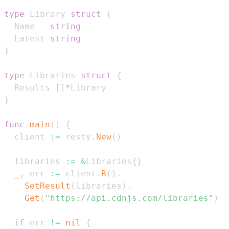
type
 Library 
struct
{
  Name   
string
  Latest 
string
}
type
 Libraries 
struct
{
  Results 
[
]
*
}
func
main
(
)
{
  client 
:=
 resty
.
New
(
)
  libraries 
:=
&
Libraries
{
}
_
,
 err 
:=
 client
.
R
(
)
.
SetResult
(
libraries
)
.
Get
(
"https://api.cdnjs.com/libraries"
)
if
 err 
!=
nil
{