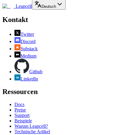
Leapcell
Deutsch
Kontakt
Twitter
Discord
Substack
Medium
Github
LinkedIn
Ressourcen
Docs
Preise
Support
Beispiele
Warum Leapcell?
Technische Artikel