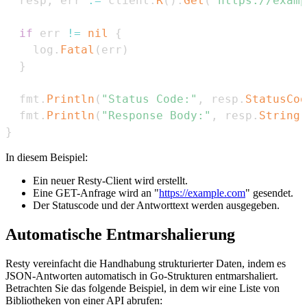
  resp
,
 err 
:=
 client
.
R
(
)
.
Get
(
"https://examp
if
 err 
!=
nil
{
    log
.
Fatal
(
err
)
}
  fmt
.
Println
(
"Status Code:"
,
 resp
.
StatusCod
  fmt
.
Println
(
"Response Body:"
,
 resp
.
String
(
}
In diesem Beispiel:
Ein neuer Resty-Client wird erstellt.
Eine GET-Anfrage wird an "
https://example.com
" gesendet.
Der Statuscode und der Antworttext werden ausgegeben.
Automatische Entmarshalierung
Resty vereinfacht die Handhabung strukturierter Daten, indem es
JSON-Antworten automatisch in Go-Strukturen entmarshaliert.
Betrachten Sie das folgende Beispiel, in dem wir eine Liste von
Bibliotheken von einer API abrufen: