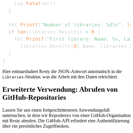
    log
.
Fatal
(
err
)
}
  fmt
.
Printf
(
"Number of libraries: %d\n"
,
le
if
len
(
libraries
.
Results
)
>
0
{
    fmt
.
Printf
(
"First library: Name: %s, Lat
      libraries
.
Results
[
0
]
.
Name
,
 libraries
.
R
}
}
Hier entmarshaliert Resty die JSON-Antwort automatisch in die
-Struktur, was die Arbeit mit den Daten erleichtert.
Libraries
Erweiterte Verwendung: Abrufen von
GitHub-Repositories
Lassen Sie uns einen fortgeschritteneren Anwendungsfall
untersuchen, in dem wir Repositorys von einer GitHub-Organisation
mit Resty abrufen. Die GitHub-API erfordert eine Authentifizierung
über ein persönliches Zugriffstoken.