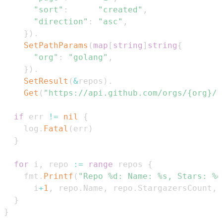
"sort"
:
"created"
,
"direction"
:
"asc"
,
}
)
.
SetPathParams
(
map
[
string
]
string
{
"org"
:
"golang"
,
}
)
.
SetResult
(
&
repos
)
.
Get
(
"https://api.github.com/orgs/{org}/r
if
 err 
!=
nil
{
    log
.
Fatal
(
err
)
}
for
 i
,
 repo 
:=
range
 repos 
{
    fmt
.
Printf
(
"Repo %d: Name: %s, Stars: %d
      i
+
1
,
 repo
.
Name
,
 repo
.
StargazersCount
,
 
}
}