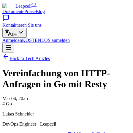
0.3
Leapcell
Dokumente
Preise
Blog
Kontaktieren Sie uns
DE
Anmelden
KOSTENLOS
anmelden
Back to Tech Articles
Vereinfachung von HTTP-
Anfragen in Go mit Resty
Mar 04, 2025
# Go
Lukas Schneider
DevOps Engineer · Leapcell