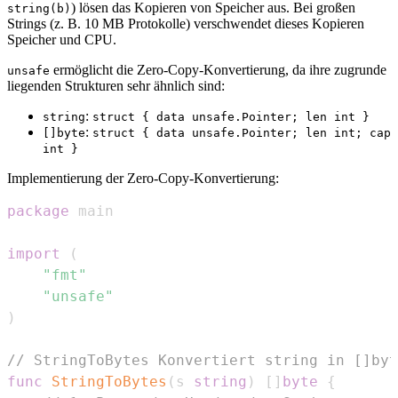
) lösen das Kopieren von Speicher aus. Bei großen
string(b)
Strings (z. B. 10 MB Protokolle) verschwendet dieses Kopieren
Speicher und CPU.
ermöglicht die Zero-Copy-Konvertierung, da ihre zugrunde
unsafe
liegenden Strukturen sehr ähnlich sind:
:
string
struct { data unsafe.Pointer; len int }
:
[]byte
struct { data unsafe.Pointer; len int; cap
int }
Implementierung der Zero-Copy-Konvertierung:
package
import
(
"fmt"
"unsafe"
)
// StringToBytes Konvertiert string in []byt
func
StringToBytes
(
s 
string
)
[
]
byte
{