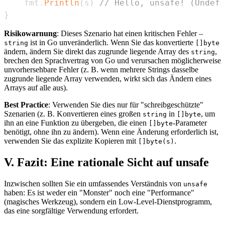
	fmt
.
Println
(
s
)
// Hello, unsafe! (Undefi
}
Risikowarnung
: Dieses Szenario hat einen kritischen Fehler –
ist in Go unveränderlich. Wenn Sie das konvertierte
string
[]byte
ändern, ändern Sie direkt das zugrunde liegende Array des
,
string
brechen den Sprachvertrag von Go und verursachen möglicherweise
unvorhersehbare Fehler (z. B. wenn mehrere Strings dasselbe
zugrunde liegende Array verwenden, wirkt sich das Ändern eines
Arrays auf alle aus).
Best Practice
: Verwenden Sie dies nur für "schreibgeschützte"
Szenarien (z. B. Konvertieren eines großen
in
, um
string
[]byte
ihn an eine Funktion zu übergeben, die einen
-Parameter
[]byte
benötigt, ohne ihn zu ändern). Wenn eine Änderung erforderlich ist,
verwenden Sie das explizite Kopieren mit
.
[]byte(s)
V. Fazit: Eine rationale Sicht auf unsafe
Inzwischen sollten Sie ein umfassendes Verständnis von
unsafe
haben: Es ist weder ein "Monster" noch eine "Performance"
(magisches Werkzeug), sondern ein Low-Level-Dienstprogramm,
das eine sorgfältige Verwendung erfordert.