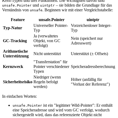
Kern-Typen und drei Funktionen. Die wichtigsten davon sind
und
– sie bilden die Grundlage für das
unsafe.Pointer
uintptr
Verständnis von
. Beginnen wir mit einer Vergleichstabelle:
unsafe
Feature
unsafe.Pointer
uintptr
Universeller Pointer-
Vorzeichenloser Integer-
Typ-Natur
Typ
Typ
Ja (verwaltetes
Nein (speichert nur
GC-Tracking
Objekt, von GC
Adresswert)
verfolgt)
Arithmetische
Nicht unterstützt
Unterstützt (± Offsets)
Unterstützung
"Transferstation" für
Kernzweck
Pointer verschiedener
Speicheradressberechnung
Typen
Niedriger (wenn
Höher (anfällig für
Sicherheitsrisiko
Regeln befolgt
"Verlust der Referenz")
werden)
In einfachen Worten:
ist ein "legitimer Wild-Pointer": Er enthält
unsafe.Pointer
eine Speicheradresse und wird vom GC verfolgt, wodurch
sichergestellt wird, dass das referenzierte Objekt nicht