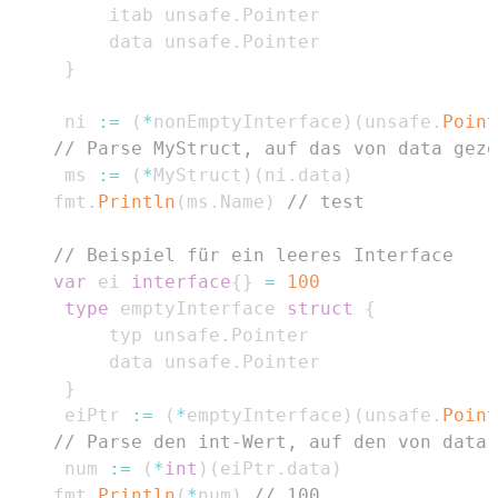
		 itab unsafe
.
		 data unsafe
.
}
	 ni 
:=
(
*
nonEmptyInterface
)
(
unsafe
.
Point
// Parse MyStruct, auf das von data geze
	 ms 
:=
(
*
MyStruct
)
(
ni
.
data
)
	fmt
.
Println
(
ms
.
Name
)
// test
// Beispiel für ein leeres Interface
var
 ei 
interface
{
}
=
100
type
 emptyInterface 
struct
{
		 typ unsafe
.
		 data unsafe
.
}
	 eiPtr 
:=
(
*
emptyInterface
)
(
unsafe
.
Point
// Parse den int-Wert, auf den von data 
	 num 
:=
(
*
int
)
(
eiPtr
.
data
)
	fmt
.
Println
(
*
num
)
// 100