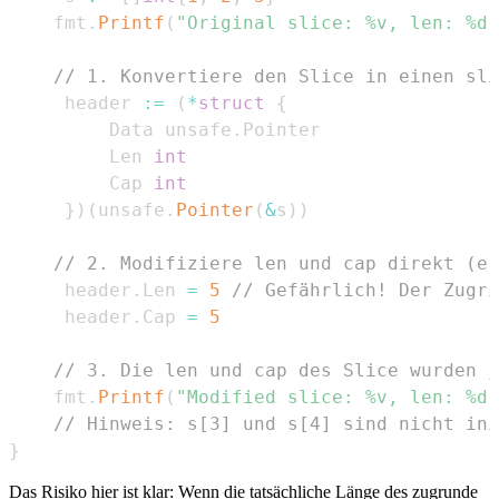
	fmt
.
Printf
(
"Original slice: %v, len: %d,
// 1. Konvertiere den Slice in einen sli
	 header 
:=
(
*
struct
{
		 Data unsafe
.
		 Len 
int
		 Cap 
int
}
)
(
unsafe
.
Pointer
(
&
s
)
)
// 2. Modifiziere len und cap direkt (er
	 header
.
Len 
=
5
// Gefährlich! Der Zugri
	 header
.
Cap 
=
5
// 3. Die len und cap des Slice wurden j
	fmt
.
Printf
(
"Modified slice: %v, len: %d,
// Hinweis: s[3] und s[4] sind nicht ini
}
Das Risiko hier ist klar: Wenn die tatsächliche Länge des zugrunde