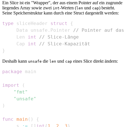
Ein Slice ist ein "Wrapper", der aus einem Pointer auf ein zugrunde
liegendes Array sowie zwei
-Werten (
und
) besteht.
int
len
cap
Seine Speicherstruktur kann durch eine Struct dargestellt werden:
type
 sliceHeader 
struct
{
	 Data unsafe
.
Pointer 
// Pointer auf das 
	 Len 
int
// Slice-Länge
	 Cap 
int
// Slice-Kapazität
}
Deshalb kann
die
und
eines Slice direkt ändern:
unsafe
len
cap
package
import
(
"fmt"
"unsafe"
)
func
main
(
)
{
	 s 
:=
[
]
int
{
1
,
2
,
3
}