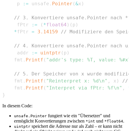
	 p 
:=
 unsafe
.
Pointer
(
&
x
)
// 3. Konvertiere unsafe.Pointer nach *f
	 fPtr 
:=
(
*
float64
)
(
p
)
*
fPtr 
=
3.14159
// Modifiziere den Speic
// 4. Konvertiere unsafe.Pointer nach ui
	 addr 
:=
uintptr
(
p
)
	fmt
.
Printf
(
"addr's type: %T, value: %#x\
// 5. Der Speicher von x wurde modifizie
	fmt
.
Printf
(
"Reinterpret x: %d\n"
,
 x
)
// 
	fmt
.
Printf
(
"Interpret via fPtr: %f\n"
,
*
}
In diesem Code:
fungiert wie ein "Übersetzer" und
unsafe.Pointer
ermöglicht Konvertierungen zwischen
und
.
*int
*float64
speichert die Adresse nur als Zahl – er kann nicht
uintptr