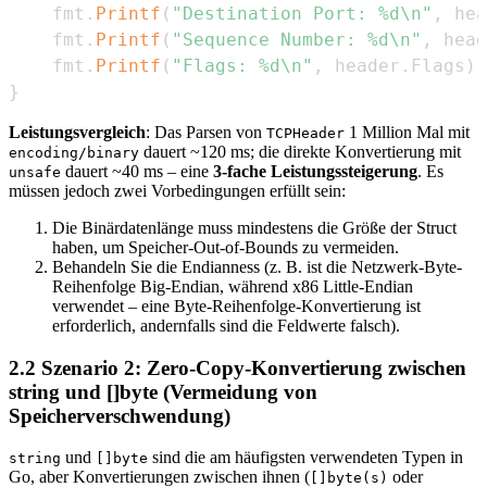
	fmt
.
Printf
(
"Destination Port: %d\n"
,
 hea
	fmt
.
Printf
(
"Sequence Number: %d\n"
,
 head
	fmt
.
Printf
(
"Flags: %d\n"
,
 header
.
Flags
)
}
Leistungsvergleich
: Das Parsen von
1 Million Mal mit
TCPHeader
dauert ~120 ms; die direkte Konvertierung mit
encoding/binary
dauert ~40 ms – eine
3-fache Leistungssteigerung
. Es
unsafe
müssen jedoch zwei Vorbedingungen erfüllt sein:
Die Binärdatenlänge muss mindestens die Größe der Struct
haben, um Speicher-Out-of-Bounds zu vermeiden.
Behandeln Sie die Endianness (z. B. ist die Netzwerk-Byte-
Reihenfolge Big-Endian, während x86 Little-Endian
verwendet – eine Byte-Reihenfolge-Konvertierung ist
erforderlich, andernfalls sind die Feldwerte falsch).
2.2 Szenario 2: Zero-Copy-Konvertierung zwischen
string und []byte (Vermeidung von
Speicherverschwendung)
und
sind die am häufigsten verwendeten Typen in
string
[]byte
Go, aber Konvertierungen zwischen ihnen (
oder
[]byte(s)