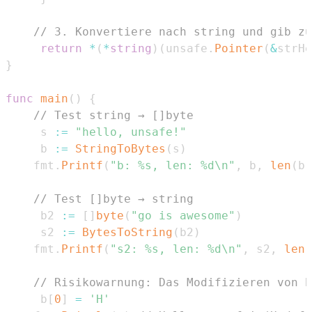
// 3. Konvertiere nach string und gib zu
return
*
(
*
string
)
(
unsafe
.
Pointer
(
&
strHe
}
func
main
(
)
{
// Test string → []byte
	 s 
:=
"hello, unsafe!"
	 b 
:=
StringToBytes
(
s
)
	fmt
.
Printf
(
"b: %s, len: %d\n"
,
 b
,
len
(
b
)
// Test []byte → string
	 b2 
:=
[
]
byte
(
"go is awesome"
)
	 s2 
:=
BytesToString
(
b2
)
	fmt
.
Printf
(
"s2: %s, len: %d\n"
,
 s2
,
len
(
// Risikowarnung: Das Modifizieren von b
	 b
[
0
]
=
'H'