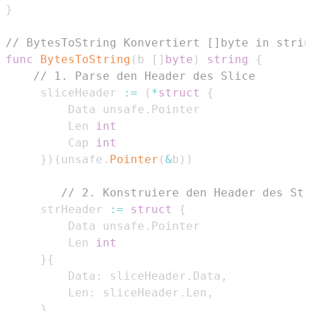
}
// BytesToString Konvertiert []byte in strin
func
BytesToString
(
b 
[
]
byte
)
string
{
// 1. Parse den Header des Slice
	 sliceHeader 
:=
(
*
struct
{
		 Data unsafe
.
		 Len 
int
		 Cap 
int
}
)
(
unsafe
.
Pointer
(
&
b
)
)
// 2. Konstruiere den Header des Str
	 strHeader 
:=
struct
{
		 Data unsafe
.
		 Len 
int
}
{
		 Data
:
 sliceHeader
.
Data
,
		 Len
:
 sliceHeader
.
Len
,
}