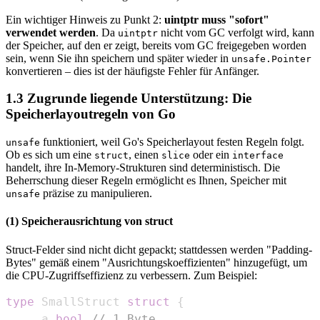
Ein wichtiger Hinweis zu Punkt 2:
uintptr muss "sofort"
verwendet werden
. Da
nicht vom GC verfolgt wird, kann
uintptr
der Speicher, auf den er zeigt, bereits vom GC freigegeben worden
sein, wenn Sie ihn speichern und später wieder in
unsafe.Pointer
konvertieren – dies ist der häufigste Fehler für Anfänger.
1.3 Zugrunde liegende Unterstützung: Die
Speicherlayoutregeln von Go
funktioniert, weil Go's Speicherlayout festen Regeln folgt.
unsafe
Ob es sich um eine
, einen
oder ein
struct
slice
interface
handelt, ihre In-Memory-Strukturen sind deterministisch. Die
Beherrschung dieser Regeln ermöglicht es Ihnen, Speicher mit
präzise zu manipulieren.
unsafe
(1) Speicherausrichtung von struct
Struct-Felder sind nicht dicht gepackt; stattdessen werden "Padding-
Bytes" gemäß einem "Ausrichtungskoeffizienten" hinzugefügt, um
die CPU-Zugriffseffizienz zu verbessern. Zum Beispiel:
type
 SmallStruct 
struct
{
	 a 
bool
// 1 Byte