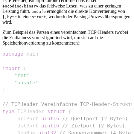
TCP-Header, Binärprotokolle) erfordert das Paket
das feldweise Lesen, was zu einer geringen
encoding/binary
Leistung führt.
ermöglicht die direkte Konvertierung von
unsafe
in eine
, wodurch der Parsing-Prozess übersprungen
[]byte
struct
wird.
Zum Beispiel das Parsen eines vereinfachten TCP-Headers (wobei
die Endianness vorerst ignoriert wird, um sich auf die
Speicherkonvertierung zu konzentrieren):
package
import
(
"fmt"
"unsafe"
)
// TCPHeader Vereinfachte TCP-Header-Struktu
type
 TCPHeader 
struct
{
	 SrcPort 
uint16
// Quellport (2 Bytes)
	 DstPort 
uint16
// Zielport (2 Bytes)
	 SeqNum 
uint32
// Sequenznummer (4 Bytes