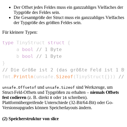
Der Offset jedes Feldes muss ein ganzzahliges Vielfaches der
Typgröße des Feldes sein.
Die Gesamtgröße der Struct muss ein ganzzahliges Vielfaches
der Typgröße des größten Feldes sein.
Für kleinere Typen:
type
 TinyStruct 
struct
{
	 a 
bool
// 1 Byte
	 b 
bool
// 1 Byte
}
// Die Größe ist 2 (das größte Feld ist 1 By
fmt
.
Println
(
unsafe
.
Sizeof
(
TinyStruct
{
}
)
)
// 
und
sind Werkzeuge, um
unsafe.Offsetof
unsafe.Sizeof
Struct-Feld-Offsets und Typgrößen zu erhalten –
niemals Offsets
fest codieren
(z. B. direkt
oder
schreiben).
8
16
Plattformübergreifende Unterschiede (32-Bit/64-Bit) oder Go-
Versionsupgrades können Speicherlayouts ändern.
(2) Speicherstruktur von slice