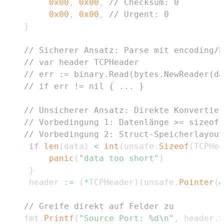
0x00
,
0x00
,
// Checksum: 0
0x00
,
0x00
,
// Urgent: 0
}
// Sicherer Ansatz: Parse mit encoding/b
// var header TCPHeader
// err := binary.Read(bytes.NewReader(da
// if err != nil { ... }
// Unsicherer Ansatz: Direkte Konvertier
// Vorbedingung 1: Datenlänge >= sizeof(
// Vorbedingung 2: Struct-Speicherlayout
if
len
(
data
)
<
int
(
unsafe
.
Sizeof
(
TCPHea
panic
(
"data too short"
)
}
	 header 
:=
(
*
TCPHeader
)
(
unsafe
.
Pointer
(
&
// Greife direkt auf Felder zu
	fmt
.
Printf
(
"Source Port: %d\n"
,
 header
.
S