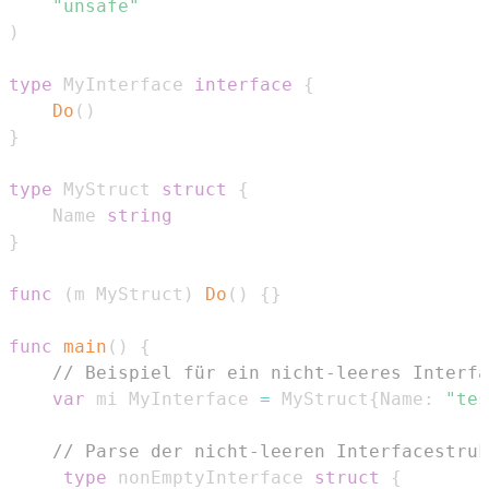
"unsafe"
)
type
 MyInterface 
interface
{
Do
(
)
}
type
 MyStruct 
struct
{
	Name 
string
}
func
(
m MyStruct
)
Do
(
)
{
}
func
main
(
)
{
// Beispiel für ein nicht-leeres Interfa
var
 mi MyInterface 
=
 MyStruct
{
Name
:
"tes
// Parse der nicht-leeren Interfacestruk
type
 nonEmptyInterface 
struct
{