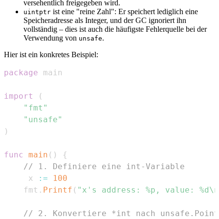
versehentlich freigegeben wird.
ist eine "reine Zahl": Er speichert lediglich eine
uintptr
Speicheradresse als Integer, und der GC ignoriert ihn
vollständig – dies ist auch die häufigste Fehlerquelle bei der
Verwendung von
.
unsafe
Hier ist ein konkretes Beispiel:
package
import
(
"fmt"
"unsafe"
)
func
main
(
)
{
// 1. Definiere eine int-Variable
	 x 
:=
100
	fmt
.
Printf
(
"x's address: %p, value: %d\n
// 2. Konvertiere *int nach unsafe.Point