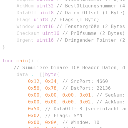
	 AckNum 
uint32
// Bestätigungsnummer (4 
	 DataOff 
uint8
// Daten-Offset (1 Byte)
	 Flags 
uint8
// Flags (1 Byte)
	 Window 
uint16
// Fenstergröße (2 Bytes)
	 Checksum 
uint16
// Prüfsumme (2 Bytes)
	 Urgent 
uint16
// Dringender Pointer (2 
}
func
main
(
)
{
// Simuliere binäre TCP-Header-Daten, di
	 data 
:=
[
]
byte
{
0x12
,
0x34
,
// SrcPort: 4660
0x56
,
0x78
,
// DstPort: 22136
0x00
,
0x00
,
0x00
,
0x01
,
// SeqNum: 
0x00
,
0x00
,
0x00
,
0x02
,
// AckNum: 
0x50
,
// DataOff: 8 (vereinfacht au
0x02
,
// Flags: SYN
0x00
,
0x0A
,
// Window: 10