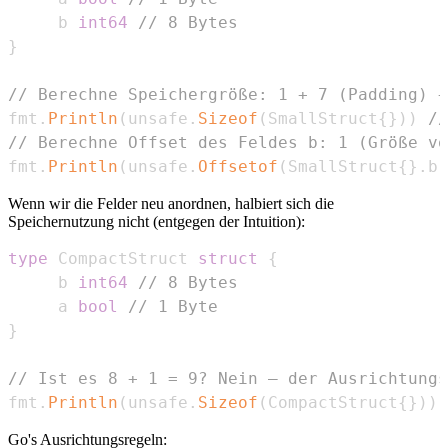
	 b 
int64
// 8 Bytes
}
// Berechne Speichergröße: 1 + 7 (Padding) +
fmt
.
Println
(
unsafe
.
Sizeof
(
SmallStruct
{
}
)
)
//
// Berechne Offset des Feldes b: 1 (Größe vo
fmt
.
Println
(
unsafe
.
Offsetof
(
SmallStruct
{
}
.
b
)
Wenn wir die Felder neu anordnen, halbiert sich die
Speichernutzung nicht (entgegen der Intuition):
type
 CompactStruct 
struct
{
	 b 
int64
// 8 Bytes
	 a 
bool
// 1 Byte
}
// Ist es 8 + 1 = 9? Nein – der Ausrichtungs
fmt
.
Println
(
unsafe
.
Sizeof
(
CompactStruct
{
}
)
)
Go's Ausrichtungsregeln: