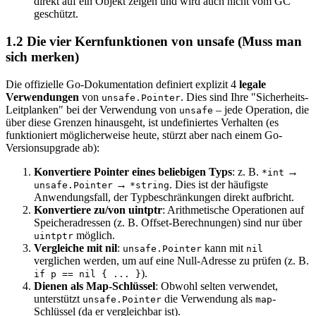
direkt auf ein Objekt zeigen und wird auch nicht vom GC
geschützt.
1.2 Die vier Kernfunktionen von unsafe (Muss man
sich merken)
Die offizielle Go-Dokumentation definiert explizit 4
legale
Verwendungen
von
. Dies sind Ihre "Sicherheits-
unsafe.Pointer
Leitplanken" bei der Verwendung von
– jede Operation, die
unsafe
über diese Grenzen hinausgeht, ist undefiniertes Verhalten (es
funktioniert möglicherweise heute, stürzt aber nach einem Go-
Versionsupgrade ab):
Konvertiere Pointer eines beliebigen Typs
: z. B.
→
*int
→
. Dies ist der häufigste
unsafe.Pointer
*string
Anwendungsfall, der Typbeschränkungen direkt aufbricht.
Konvertiere zu/von uintptr
: Arithmetische Operationen auf
Speicheradressen (z. B. Offset-Berechnungen) sind nur über
möglich.
uintptr
Vergleiche mit nil
:
kann mit
unsafe.Pointer
nil
verglichen werden, um auf eine Null-Adresse zu prüfen (z. B.
).
if p == nil { ... }
Dienen als Map-Schlüssel
: Obwohl selten verwendet,
unterstützt
die Verwendung als
-
unsafe.Pointer
map
Schlüssel (da er vergleichbar ist).