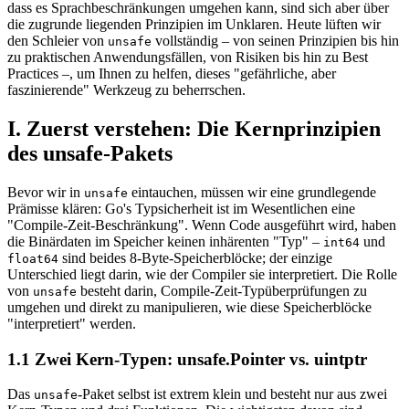
dass es Sprachbeschränkungen umgehen kann, sind sich aber über
die zugrunde liegenden Prinzipien im Unklaren. Heute lüften wir
den Schleier von
vollständig – von seinen Prinzipien bis hin
unsafe
zu praktischen Anwendungsfällen, von Risiken bis hin zu Best
Practices –, um Ihnen zu helfen, dieses "gefährliche, aber
faszinierende" Werkzeug zu beherrschen.
I. Zuerst verstehen: Die Kernprinzipien
des unsafe-Pakets
Bevor wir in
eintauchen, müssen wir eine grundlegende
unsafe
Prämisse klären: Go's Typsicherheit ist im Wesentlichen eine
"Compile-Zeit-Beschränkung". Wenn Code ausgeführt wird, haben
die Binärdaten im Speicher keinen inhärenten "Typ" –
und
int64
sind beides 8-Byte-Speicherblöcke; der einzige
float64
Unterschied liegt darin, wie der Compiler sie interpretiert. Die Rolle
von
besteht darin, Compile-Zeit-Typüberprüfungen zu
unsafe
umgehen und direkt zu manipulieren, wie diese Speicherblöcke
"interpretiert" werden.
1.1 Zwei Kern-Typen: unsafe.Pointer vs. uintptr
Das
-Paket selbst ist extrem klein und besteht nur aus zwei
unsafe