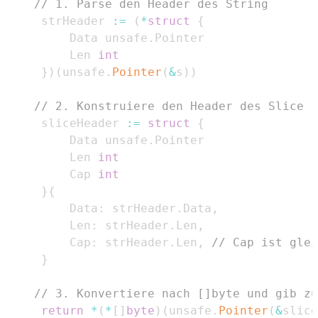
// 1. Parse den Header des String
	 strHeader 
:=
(
*
struct
{
		 Data unsafe
.
		 Len 
int
}
)
(
unsafe
.
Pointer
(
&
s
)
)
// 2. Konstruiere den Header des Slice
	 sliceHeader 
:=
struct
{
		 Data unsafe
.
		 Len 
int
		 Cap 
int
}
{
		 Data
:
 strHeader
.
Data
,
		 Len
:
 strHeader
.
Len
,
		 Cap
:
 strHeader
.
Len
,
// Cap ist gle
}
// 3. Konvertiere nach []byte und gib zu
return
*
(
*
[
]
byte
)
(
unsafe
.
Pointer
(
&
slice