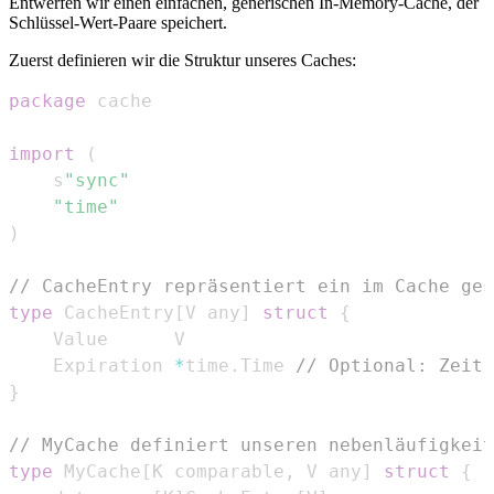
Entwerfen wir einen einfachen, generischen In-Memory-Cache, der
Schlüssel-Wert-Paare speichert.
Zuerst definieren wir die Struktur unseres Caches:
package
import
(
	s
"sync"
"time"
)
// CacheEntry repräsentiert ein im Cache ges
type
 CacheEntry
[
V any
]
struct
{
	Expiration 
*
time
.
Time 
// Optional: Zeit,
}
// MyCache definiert unseren nebenläufigkeit
type
 MyCache
[
K comparable
,
 V any
]
struct
{