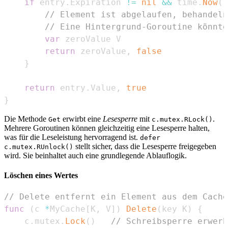
if
 entry
.
Expiration 
!=
nil
&&
 time
.
Now
(
)
// Element ist abgelaufen, behandeln
// Eine Hintergrund-Goroutine könnte
var
return
 zeroValue
,
false
}
return
 entry
.
Value
,
true
}
Die Methode
erwirbt eine
Lesesperre
mit
.
Get
c.mutex.RLock()
Mehrere Goroutinen können gleichzeitig eine Lesesperre halten,
was für die Leseleistung hervorragend ist.
defer
stellt sicher, dass die Lesesperre freigegeben
c.mutex.RUnlock()
wird. Sie beinhaltet auch eine grundlegende Ablauflogik.
Löschen eines Wertes
// Delete entfernt ein Element aus dem Cache
func
(
c 
*
MyCache
[
K
,
 V
]
)
Delete
(
key K
)
{
	c
.
mutex
.
Lock
(
)
// Schreibsperre erwerb