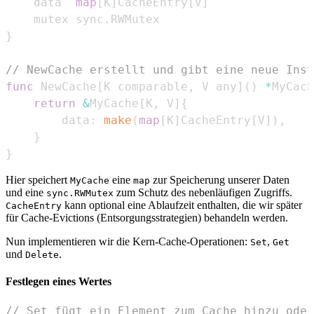
	data  
map
[
K
]
CacheEntry
[
V
]
	mutex sync
.
}
// NewCache erstellt und gibt eine neue Inst
func
 NewCache
[
K comparable
,
 V any
]
(
)
*
MyCach
return
&
MyCache
[
K
,
 V
]
{
		data
:
make
(
map
[
K
]
CacheEntry
[
V
]
)
,
}
}
Hier speichert
eine
zur Speicherung unserer Daten
MyCache
map
und eine
zum Schutz des nebenläufigen Zugriffs.
sync.RWMutex
kann optional eine Ablaufzeit enthalten, die wir später
CacheEntry
für Cache-Evictions (Entsorgungsstrategien) behandeln werden.
Nun implementieren wir die Kern-Cache-Operationen:
,
Set
Get
und
.
Delete
Festlegen eines Wertes
// Set fügt ein Element zum Cache hinzu oder