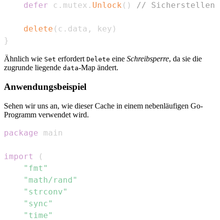
defer
 c
.
mutex
.
Unlock
(
)
// Sicherstellen,
delete
(
c
.
data
,
 key
)
}
Ähnlich wie
erfordert
eine
Schreibsperre
, da sie die
Set
Delete
zugrunde liegende
-Map ändert.
data
Anwendungsbeispiel
Sehen wir uns an, wie dieser Cache in einem nebenläufigen Go-
Programm verwendet wird.
package
import
(
"fmt"
"math/rand"
"strconv"
"sync"
"time"