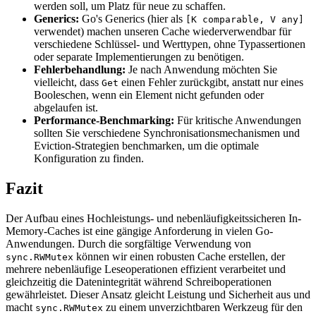
werden soll, um Platz für neue zu schaffen.
Generics:
Go's Generics (hier als
[K comparable, V any]
verwendet) machen unseren Cache wiederverwendbar für
verschiedene Schlüssel- und Werttypen, ohne Typassertionen
oder separate Implementierungen zu benötigen.
Fehlerbehandlung:
Je nach Anwendung möchten Sie
vielleicht, dass
einen Fehler zurückgibt, anstatt nur eines
Get
Booleschen, wenn ein Element nicht gefunden oder
abgelaufen ist.
Performance-Benchmarking:
Für kritische Anwendungen
sollten Sie verschiedene Synchronisationsmechanismen und
Eviction-Strategien benchmarken, um die optimale
Konfiguration zu finden.
Fazit
Der Aufbau eines Hochleistungs- und nebenläufigkeitssicheren In-
Memory-Caches ist eine gängige Anforderung in vielen Go-
Anwendungen. Durch die sorgfältige Verwendung von
können wir einen robusten Cache erstellen, der
sync.RWMutex
mehrere nebenläufige Leseoperationen effizient verarbeitet und
gleichzeitig die Datenintegrität während Schreiboperationen
gewährleistet. Dieser Ansatz gleicht Leistung und Sicherheit aus und
macht
zu einem unverzichtbaren Werkzeug für den
sync.RWMutex