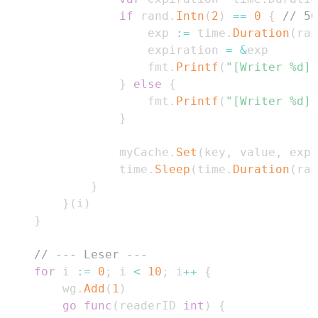
if
 rand
.
Intn
(
2
)
==
0
{
// 50
					exp 
:=
 time
.
Duration
(
ran
					expiration 
=
&
					fmt
.
Printf
(
"[Writer %d] 
}
else
{
					fmt
.
Printf
(
"[Writer %d] 
}
				myCache
.
Set
(
key
,
 value
,
 expi
				time
.
Sleep
(
time
.
Duration
(
ran
}
}
(
i
)
}
// --- Leser ---
for
 i 
:=
0
;
 i 
<
10
;
 i
++
{
		wg
.
Add
(
1
)
go
func
(
readerID 
int
)
{