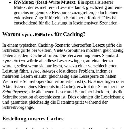
RWMutex (Read-Write Mutex):
Ein spezialisierterer
Mutex, der es mehreren Lesern erlaubt, gleichzeitig auf eine
gemeinsam genutzte Ressource zuzugreifen, jedoch einen
exklusiven Zugriff für einen Schreiber erfordert. Dies ist
entscheidend für die Leistung in leseintensiven Szenarien.
Warum
für Caching?
sync.RWMutex
In einem typischen Caching-Szenario übertreffen Lesezugriffe die
Schreibzugriffe bei weitem. Viele Goroutinen möchten gleichzeitig
Daten aus dem Cache abrufen. Die Verwendung eines Standard-
würde alle diese Leser zwingen, aufeinander zu
sync.Mutex
warten, selbst wenn sie nur lesen, was zu einer verschlechterten
Leistung führt.
löst dieses Problem, indem es
sync.RWMutex
mehreren Lesern erlaubt, gleichzeitig eine Lesesperre zu halten.
Wenn eine Schreiboperation erforderlich ist (z. B. Hinzufügen oder
Aktualisieren eines Elements im Cache), erwirbt der Schreiber eine
Schreibsperre
, die alle neuen Leser und Schreiber blockiert, bis die
Schreiboperation abgeschlossen ist. Dies optimiert die Leseleistung
und garantiert gleichzeitig die Datenintegrität während der
Schreibvorgänge.
Erstellung unseres Caches