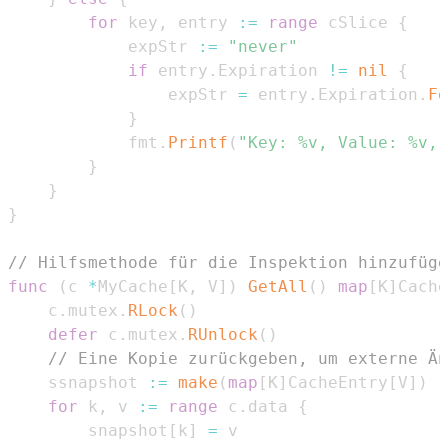
for
 key
,
 entry 
:=
range
 cSlice 
{
			expStr 
:=
"never"
if
 entry
.
Expiration 
!=
nil
{
				expStr 
=
 entry
.
Expiration
.
Fo
}
			fmt
.
Printf
(
"Key: %v, Value: %v, 
}
}
}
// Hilfsmethode für die Inspektion hinzufüge
func
(
c 
*
MyCache
[
K
,
 V
]
)
GetAll
(
)
map
[
K
]
Cache
	c
.
mutex
.
RLock
(
)
defer
 c
.
mutex
.
RUnlock
(
)
// Eine Kopie zurückgeben, um externe Än
	ssnapshot 
:=
make
(
map
[
K
]
CacheEntry
[
V
]
)
for
 k
,
 v 
:=
range
 c
.
data 
{
		snapshot
[
k
]
=