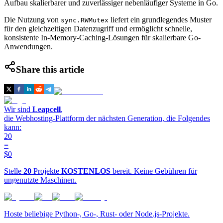
Aufbau skalierbarer und zuverlässiger nebenläufiger Systeme in Go.
Die Nutzung von
liefert ein grundlegendes Muster
sync.RWMutex
für den gleichzeitigen Datenzugriff und ermöglicht schnelle,
konsistente In-Memory-Caching-Lösungen für skalierbare Go-
Anwendungen.
Share this article
Wir sind
Leapcell
,
die Webhosting-Plattform der nächsten Generation, die Folgendes
kann:
20
=
$0
Stelle
20
Projekte
KOSTENLOS
bereit. Keine Gebühren für
ungenutzte Maschinen.
Hoste beliebige Python-, Go-, Rust- oder Node.js-Projekte.