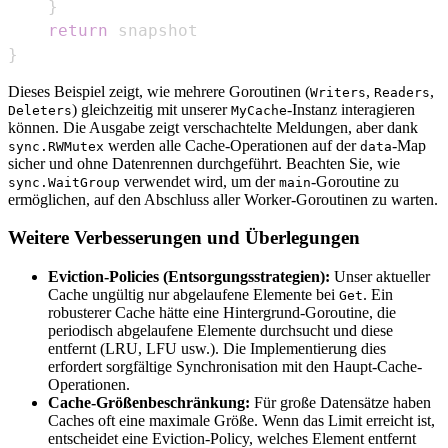
}
return
}
Dieses Beispiel zeigt, wie mehrere Goroutinen (
,
,
Writers
Readers
) gleichzeitig mit unserer
-Instanz interagieren
Deleters
MyCache
können. Die Ausgabe zeigt verschachtelte Meldungen, aber dank
werden alle Cache-Operationen auf der
-Map
sync.RWMutex
data
sicher und ohne Datenrennen durchgeführt. Beachten Sie, wie
verwendet wird, um der
-Goroutine zu
sync.WaitGroup
main
ermöglichen, auf den Abschluss aller Worker-Goroutinen zu warten.
Weitere Verbesserungen und Überlegungen
Eviction-Policies (Entsorgungsstrategien):
Unser aktueller
Cache ungültig nur abgelaufene Elemente bei
. Ein
Get
robusterer Cache hätte eine Hintergrund-Goroutine, die
periodisch abgelaufene Elemente durchsucht und diese
entfernt (LRU, LFU usw.). Die Implementierung dies
erfordert sorgfältige Synchronisation mit den Haupt-Cache-
Operationen.
Cache-Größenbeschränkung:
Für große Datensätze haben
Caches oft eine maximale Größe. Wenn das Limit erreicht ist,
entscheidet eine Eviction-Policy, welches Element entfernt