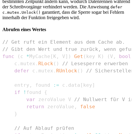
bestimmten Zeitpunkt ändern kann, wodurch Datenrennen während
der Schreibvorgänge verhindert werden. Die Anweisung
defer
garantiert, dass die Sperre sogar bei Fehlern
c.mutex.Unlock()
innerhalb der Funktion freigegeben wird.
Abrufen eines Wertes
// Get ruft ein Element aus dem Cache ab.
// Gibt den Wert und true zurück, wenn gefun
func
(
c 
*
MyCache
[
K
,
 V
]
)
Get
(
key K
)
(
V
,
bool
)
	c
.
mutex
.
RLock
(
)
// Lesesperre erwerben
defer
 c
.
mutex
.
RUnlock
(
)
// Sicherstellen
	entry
,
 found 
:=
 c
.
data
[
key
]
if
!
found 
{
var
 zeroValue V 
// Nullwert für V in
return
 zeroValue
,
false
}
// Auf Ablauf prüfen