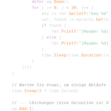
defer
 wg
.
Done
(
)
for
 j 
:=
0
;
 j 
<
20
;
 j
++
{
				key 
:=
 fmt
.
Sprintf
(
"key-%d"
,
				val
,
 found 
:=
 myCache
.
Get
(
ke
if
 found 
{
					fmt
.
Printf
(
"[Reader %d] 
}
else
{
					fmt
.
Printf
(
"[Reader %d] 
}
				time
.
Sleep
(
time
.
Duration
(
ran
}
}
(
i
)
}
// Warten Sie etwas, um einige Abläufe z
	time
.
Sleep
(
2
*
 time
.
Second
)
// --- Löschungen (eine Goroutine zur Ve
	wg
.
Add
(
1
)