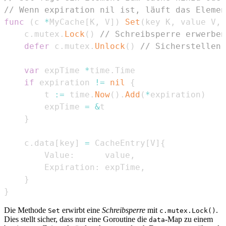
// Wenn expiration nil ist, läuft das Elemen
func
(
c 
*
MyCache
[
K
,
 V
]
)
Set
(
key K
,
 value V
,
 
	c
.
mutex
.
Lock
(
)
// Schreibsperre erwerben
defer
 c
.
mutex
.
Unlock
(
)
// Sicherstellen,
var
 expTime 
*
time
.
if
 expiration 
!=
nil
{
		t 
:=
 time
.
Now
(
)
.
Add
(
*
expiration
)
		expTime 
=
&
}
	c
.
data
[
key
]
=
 CacheEntry
[
V
]
{
		Value
:
      value
,
		Expiration
:
 expTime
,
}
}
Die Methode
erwirbt eine
Schreibsperre
mit
.
Set
c.mutex.Lock()
Dies stellt sicher, dass nur eine Goroutine die
-Map zu einem
data