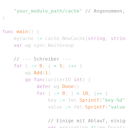
"your_module_path/cache"
// Angenommen, 
)
func
main
(
)
{
	myCache 
:=
 cache
.
NewCache
[
string
,
string
var
 wg sync
.
// --- Schreiber ---
for
 i 
:=
0
;
 i 
<
5
;
 i
++
{
		wg
.
Add
(
1
)
go
func
(
writerID 
int
)
{
defer
 wg
.
Done
(
)
for
 j 
:=
0
;
 j 
<
10
;
 j
++
{
				key 
:=
 fmt
.
Sprintf
(
"key-%d"
,
				value 
:=
 fmt
.
Sprintf
(
"value-
// Einige mit Ablauf, einige
var
 expiration 
*
time
.