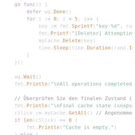
go
func
(
)
{
defer
 wg
.
Done
(
)
for
 i 
:=
0
;
 i 
<
5
;
 i
++
{
			key 
:=
 fmt
.
Sprintf
(
"key-%d"
,
 ran
			fmt
.
Printf
(
"[Deleter] Attempting
			myCache
.
Delete
(
key
)
			time
.
Sleep
(
time
.
Duration
(
rand
.
In
}
}
(
)
	wg
.
Wait
(
)
	fmt
.
Println
(
"\nAll operations completed.
// Überprüfen Sie den finalen Zustand (r
	fmt
.
Println
(
"\nFinal cache state (snapsh
	cSlice 
:=
 myCache
.
GetAll
(
)
// Angenommen
if
len
(
cSlice
)
==
0
{
		fmt
.
Println
(
"Cache is empty."
)
}
else
{