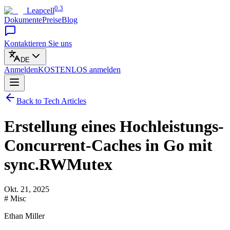
0.3
Leapcell
Dokumente
Preise
Blog
Kontaktieren Sie uns
DE
Anmelden
KOSTENLOS
anmelden
Back to Tech Articles
Erstellung eines Hochleistungs-
Concurrent-Caches in Go mit
sync.RWMutex
Okt. 21, 2025
# Misc
Ethan Miller