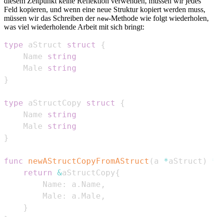
diesem Zeitpunkt keine Reflektion verwenden, müssen wir jedes
Feld kopieren, und wenn eine neue Struktur kopiert werden muss,
müssen wir das Schreiben der
-Methode wie folgt wiederholen,
new
was viel wiederholende Arbeit mit sich bringt:
type
 aStruct 
struct
{
    Name 
string
    Male 
string
}
type
 aStructCopy 
struct
{
    Name 
string
    Male 
string
}
func
newAStructCopyFromAStruct
(
a 
*
aStruct
)
*
return
&
aStructCopy
{
        Name
:
 a
.
Name
,
        Male
:
 a
.
Male
,
}