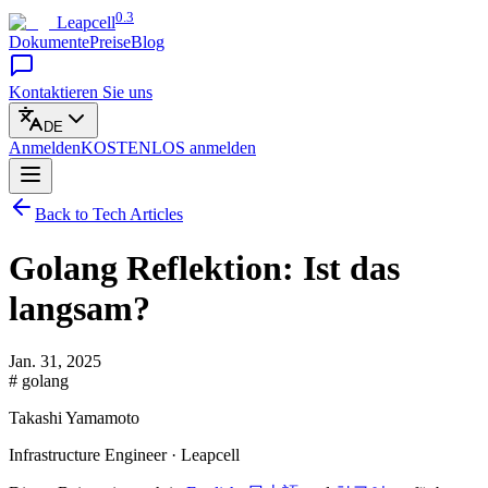
0.3
Leapcell
Dokumente
Preise
Blog
Kontaktieren Sie uns
DE
Anmelden
KOSTENLOS
anmelden
Back to Tech Articles
Golang Reflektion: Ist das
langsam?
Jan. 31, 2025
# golang
Takashi Yamamoto
Infrastructure Engineer · Leapcell