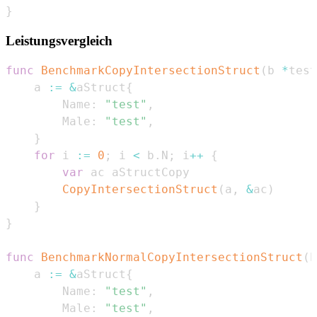
}
Leistungsvergleich
func
BenchmarkCopyIntersectionStruct
(
b 
*
test
    a 
:=
&
aStruct
{
        Name
:
"test"
,
        Male
:
"test"
,
}
for
 i 
:=
0
;
 i 
<
 b
.
N
;
 i
++
{
var
CopyIntersectionStruct
(
a
,
&
ac
)
}
}
func
BenchmarkNormalCopyIntersectionStruct
(
b
    a 
:=
&
aStruct
{
        Name
:
"test"
,
        Male
:
"test"
,