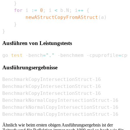
}
for
 i 
:=
0
;
 i 
<
 b
.
N
;
 i
++
{
newAStructCopyFromAStruct
(
a
)
}
}
Ausführen von Leistungstests
go 
test
 -bench
=
"."
 -benchmem -cpuprofile
=
cpu
Ausführungsergebnisse
BenchmarkCopyIntersectionStruct-16          
BenchmarkCopyIntersectionStruct-16          
BenchmarkCopyIntersectionStruct-16          
BenchmarkNormalCopyIntersectionStruct-16    
BenchmarkNormalCopyIntersectionStruct-16    
BenchmarkNormalCopyIntersectionStruct-16    
Ähnlich wie beim ersten obigen Ausführungsergebnis ist der