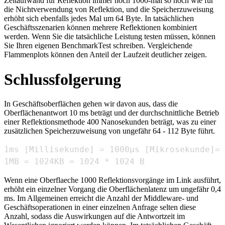
Zeitaufwand für Reflektion immer noch 1000-mal so hoch wie für
die Nichtverwendung von Reflektion, und die Speicherzuweisung
erhöht sich ebenfalls jedes Mal um 64 Byte. In tatsächlichen
Geschäftsszenarien können mehrere Reflektionen kombiniert
werden. Wenn Sie die tatsächliche Leistung testen müssen, können
Sie Ihren eigenen BenchmarkTest schreiben. Vergleichende
Flammenplots können den Anteil der Laufzeit deutlicher zeigen.
Schlussfolgerung
In Geschäftsoberflächen gehen wir davon aus, dass die
Oberflächenantwort 10 ms beträgt und der durchschnittliche Betrieb
einer Reflektionsmethode 400 Nanosekunden beträgt, was zu einer
zusätzlichen Speicherzuweisung von ungefähr 64 - 112 Byte führt.
1MB = 1024KB = 1024 * 1024 B
Wenn eine Oberflaeche 1000 Reflektionsvorgänge im Link ausführt,
erhöht ein einzelner Vorgang die Oberflächenlatenz um ungefähr 0,4
ms. Im Allgemeinen erreicht die Anzahl der Middleware- und
Geschäftsoperationen in einer einzelnen Anfrage selten diese
Anzahl, sodass die Auswirkungen auf die Antwortzeit im