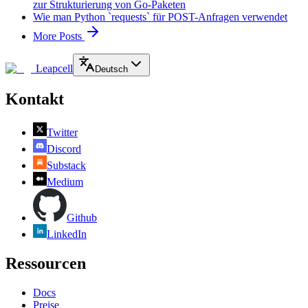
zur Strukturierung von Go-Paketen
Wie man Python `requests` für POST-Anfragen verwendet
More Posts
Leapcell
Deutsch
Kontakt
Twitter
Discord
Substack
Medium
Github
LinkedIn
Ressourcen
Docs
Preise