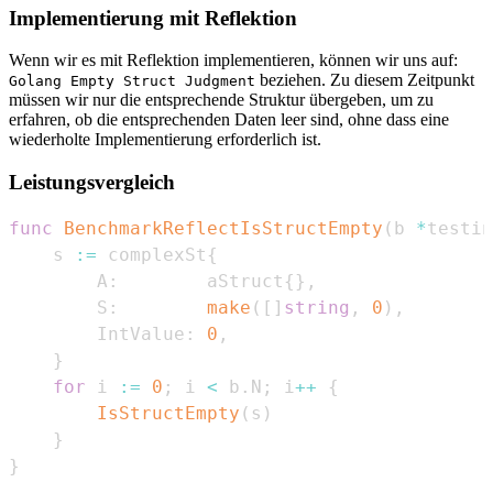
Implementierung mit Reflektion
Wenn wir es mit Reflektion implementieren, können wir uns auf:
beziehen. Zu diesem Zeitpunkt
Golang Empty Struct Judgment
müssen wir nur die entsprechende Struktur übergeben, um zu
erfahren, ob die entsprechenden Daten leer sind, ohne dass eine
wiederholte Implementierung erforderlich ist.
Leistungsvergleich
func
BenchmarkReflectIsStructEmpty
(
b 
*
testin
    s 
:=
 complexSt
{
        A
:
        aStruct
{
}
,
        S
:
make
(
[
]
string
,
0
)
,
        IntValue
:
0
,
}
for
 i 
:=
0
;
 i 
<
 b
.
N
;
 i
++
{
IsStructEmpty
(
s
)
}
}