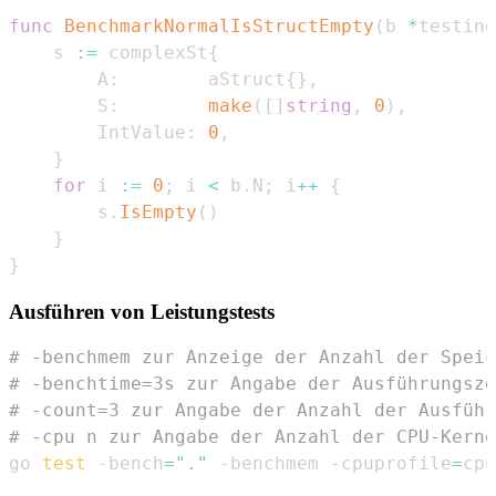
func
BenchmarkNormalIsStructEmpty
(
b 
*
testing
    s 
:=
 complexSt
{
        A
:
        aStruct
{
}
,
        S
:
make
(
[
]
string
,
0
)
,
        IntValue
:
0
,
}
for
 i 
:=
0
;
 i 
<
 b
.
N
;
 i
++
{
        s
.
IsEmpty
(
)
}
}
Ausführen von Leistungstests
# -benchmem zur Anzeige der Anzahl der Speic
# -benchtime=3s zur Angabe der Ausführungsze
# -count=3 zur Angabe der Anzahl der Ausführ
# -cpu n zur Angabe der Anzahl der CPU-Kerne
go 
test
 -bench
=
"."
 -benchmem -cpuprofile
=
cpu