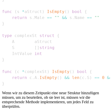
func
(
s 
*
aStruct
)
IsEmpty
(
)
bool
{
return
 s
.
Male 
==
""
&&
 s
.
Name 
==
""
}
type
 complexSt 
struct
{
    S        
[
]
string
    IntValue 
int
}
func
(
c 
*
complexSt
)
IsEmpty
(
)
bool
{
return
 c
.
A
.
IsEmpty
(
)
&&
len
(
c
.
S
)
==
0
&&
}
Wenn wir zu diesem Zeitpunkt eine neue Struktur hinzufügen
müssen, um zu beurteilen, ob sie leer ist, müssen wir die
entsprechende Methode implementieren, um jedes Feld zu
überprüfen.