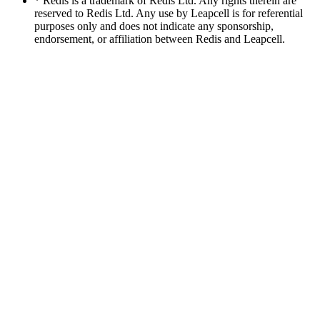
* Redis is a trademark of Redis Ltd. Any rights therein are
reserved to Redis Ltd. Any use by Leapcell is for referential
purposes only and does not indicate any sponsorship,
endorsement, or affiliation between Redis and Leapcell.