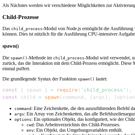
Als Nächstes werden wir verschiedene Möglichkeiten zur Aktivierung
Child-Prozesse
Das
-Modul von Node.js ermöglicht die Ausführung 
child_process
können. Dies ist nützlich für die Ausführung CPU-intensiver Aufga
spawn()
Die
-Methode im
-Modul wird verwendet, um
spawn()
child_process
zurück, das die Interaktion mit dem Child-Prozess ermöglicht. Diese M
einmal puffert.
Die grundlegende Syntax der Funktion
lautet:
spawn()
const
{
 spawn 
}
=
require
(
'child_process'
)
;
const
 child 
=
spawn
(
command
,
[
args
]
,
[
option
: Eine Zeichenkette, die den auszuführenden Befehl dar
command
: Ein Array von Zeichenketten, das alle Befehlszeilenargum
args
: Ein optionales Objekt, das konfiguriert, wie der Chi
options
: Das Arbeitsverzeichnis des Child-Prozesses.
cwd
: Ein Objekt, das Umgebungsvariablen enthält.
env