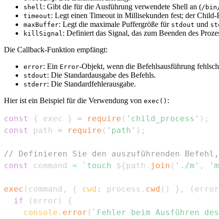
: Gibt die für die Ausführung verwendete Shell an (
shell
/bin
: Legt einen Timeout in Millisekunden fest; der Child
timeout
: Legt die maximale Puffergröße für
und
maxBuffer
stdout
st
: Definiert das Signal, das zum Beenden des Proz
killSignal
Die Callback-Funktion empfängt:
: Ein
-Objekt, wenn die Befehlsausführung fehlsch
error
Error
: Die Standardausgabe des Befehls.
stdout
: Die Standardfehlerausgabe.
stderr
Hier ist ein Beispiel für die Verwendung von
:
exec()
const
{
 exec 
}
=
require
(
'child_process'
)
;
const
 path 
=
require
(
'path'
)
;
// Definieren Sie den auszuführenden Befehl,
const
 command 
=
`
touch 
${
path
.
join
(
'./m'
,
'm
exec
(
command
,
{
cwd
:
 process
.
cwd
(
)
}
,
(
error
if
(
error
)
{
console
.
error
(
`
Fehler beim Ausführen des