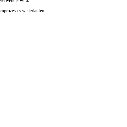
 verwendet wird.
rnprozesses weiterlaufen.