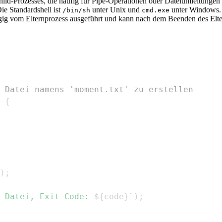
hild-Prozesses, die häufig für Pipe-Operationen oder Dateiumleitungen
Die Standardshell ist
unter Unix und
unter Windows.
/bin/sh
cmd.exe
gig vom Elternprozess ausgeführt und kann nach dem Beenden des Elte
 Datei namens 'moment.txt' zu erstellen
{
)
;
 Datei, Exit-Code: 
${
code
}
`
)
;