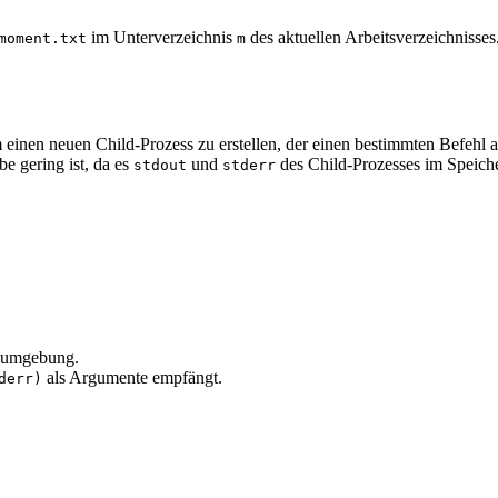
im Unterverzeichnis
des aktuellen Arbeitsverzeichnisses
moment.txt
m
einen neuen Child-Prozess zu erstellen, der einen bestimmten Befehl a
e gering ist, da es
und
des Child-Prozesses im Speiche
stdout
stderr
gsumgebung.
als Argumente empfängt.
derr)