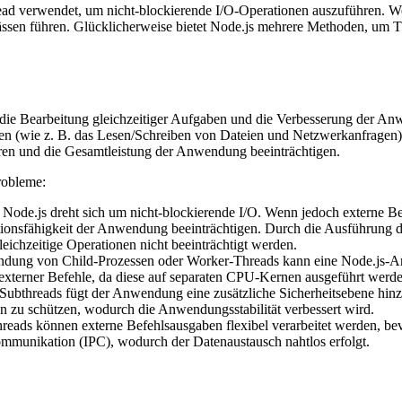
read verwendet, um nicht-blockierende I/O-Operationen auszuführen. 
ssen führen. Glücklicherweise bietet Node.js mehrere Methoden, um T
 die Bearbeitung gleichzeitiger Aufgaben und die Verbesserung der Anw
en (wie z. B. das Lesen/Schreiben von Dateien und Netzwerkanfragen) 
en und die Gesamtleistung der Anwendung beeinträchtigen.
robleme:
 Node.js dreht sich um nicht-blockierende I/O. Wenn jedoch externe Be
onsfähigkeit der Anwendung beeinträchtigen. Durch die Ausführung die
leichzeitige Operationen nicht beeinträchtigt werden.
ndung von Child-Prozessen oder Worker-Threads kann eine Node.js-A
r externer Befehle, da diese auf separaten CPU-Kernen ausgeführt wer
Subthreads fügt der Anwendung eine zusätzliche Sicherheitsebene hinzu.
n zu schützen, wodurch die Anwendungsstabilität verbessert wird.
hreads können externe Befehlsausgaben flexibel verarbeitet werden, b
mmunikation (IPC), wodurch der Datenaustausch nahtlos erfolgt.