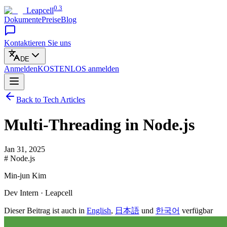
0.3
Leapcell
Dokumente
Preise
Blog
Kontaktieren Sie uns
DE
Anmelden
KOSTENLOS
anmelden
Back to Tech Articles
Multi-Threading in Node.js
Jan 31, 2025
# Node.js
Min-jun Kim
Dev Intern · Leapcell
Dieser Beitrag ist auch in
English
,
日本語
und
한국어
verfügbar