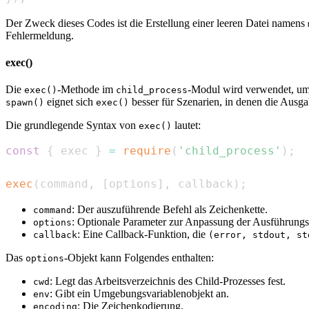
Der Zweck dieses Codes ist die Erstellung einer leeren Datei namens
Fehlermeldung.
exec()
Die
-Methode im
-Modul wird verwendet, um 
exec()
child_process
eignet sich
besser für Szenarien, in denen die Ausgab
spawn()
exec()
Die grundlegende Syntax von
lautet:
exec()
const
{
 exec 
}
=
require
(
'child_process'
)
;
exec
(
command
,
[
options
]
,
 callback
)
;
: Der auszuführende Befehl als Zeichenkette.
command
: Optionale Parameter zur Anpassung der Ausführun
options
: Eine Callback-Funktion, die
callback
(error, stdout, st
Das
-Objekt kann Folgendes enthalten:
options
: Legt das Arbeitsverzeichnis des Child-Prozesses fest.
cwd
: Gibt ein Umgebungsvariablenobjekt an.
env
: Die Zeichenkodierung.
encoding