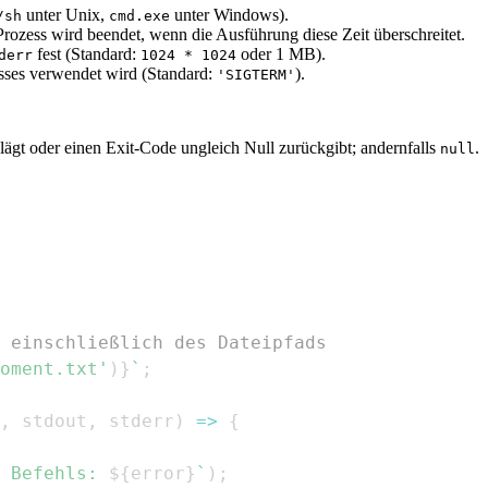
unter Unix,
unter Windows).
/sh
cmd.exe
-Prozess wird beendet, wenn die Ausführung diese Zeit überschreitet.
fest (Standard:
oder 1 MB).
derr
1024 * 1024
esses verwendet wird (Standard:
).
'SIGTERM'
lägt oder einen Exit-Code ungleich Null zurückgibt; andernfalls
.
null
 einschließlich des Dateipfads
oment.txt'
)
}
`
;
,
 stdout
,
 stderr
)
=>
{
 Befehls: 
${
error
}
`
)
;