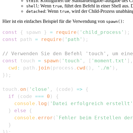
: Konfiguriert die Standardeingabe/-ausgabe des C
stdio
: Wenn
, führt den Befehl in einer Shell aus. 
shell
true
: Wenn
, wird der Child-Prozess unabhän
detached
true
Hier ist ein einfaches Beispiel für die Verwendung von
:
spawn()
const
{
 spawn 
}
=
require
(
'child_process'
)
;
const
 path 
=
require
(
'path'
)
;
// Verwenden Sie den Befehl 'touch', um eine
const
 touch 
=
spawn
(
'touch'
,
[
'moment.txt'
]
,
cwd
:
 path
.
join
(
process
.
cwd
(
)
,
'./m'
)
,
}
)
;
touch
.
on
(
'close'
,
(
code
)
=>
{
if
(
code 
===
0
)
{
console
.
log
(
'Datei erfolgreich erstellt'
}
else
{
console
.
error
(
`
Fehler beim Erstellen der
}
}
)
;