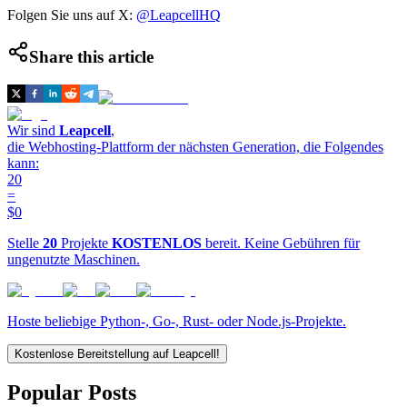
Folgen Sie uns auf X:
@LeapcellHQ
Share this article
Wir sind
Leapcell
,
die Webhosting-Plattform der nächsten Generation, die Folgendes
kann:
20
=
$0
Stelle
20
Projekte
KOSTENLOS
bereit. Keine Gebühren für
ungenutzte Maschinen.
Hoste beliebige Python-, Go-, Rust- oder Node.js-Projekte.
Kostenlose Bereitstellung auf Leapcell!
Popular Posts