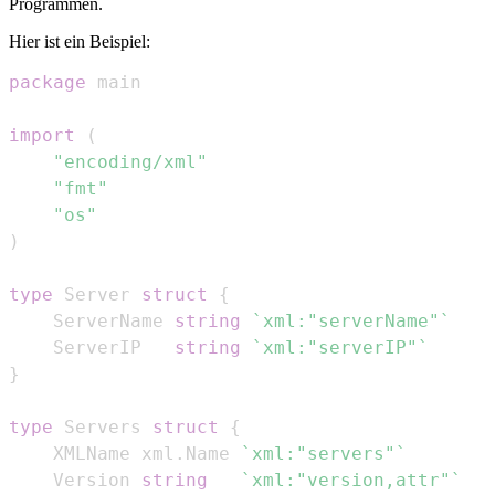
Programmen.
Hier ist ein Beispiel:
package
import
(
"encoding/xml"
"fmt"
"os"
)
type
 Server 
struct
{
    ServerName 
string
`xml:"serverName"`
    ServerIP   
string
`xml:"serverIP"`
}
type
 Servers 
struct
{
    XMLName xml
.
Name 
`xml:"servers"`
    Version 
string
`xml:"version,attr"`