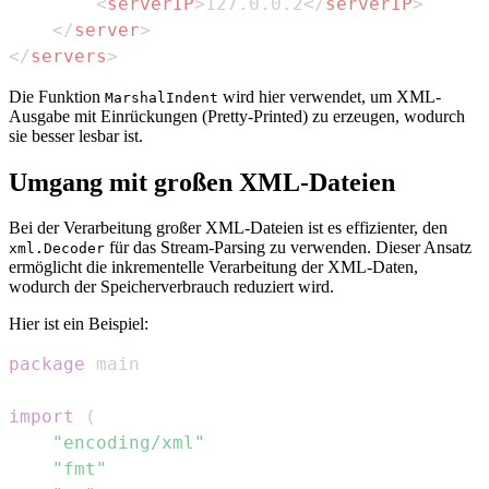
<
serverIP
>
127.0.0.2
</
serverIP
>
</
server
>
</
servers
>
Die Funktion
wird hier verwendet, um XML-
MarshalIndent
Ausgabe mit Einrückungen (Pretty-Printed) zu erzeugen, wodurch
sie besser lesbar ist.
Umgang mit großen XML-Dateien
Bei der Verarbeitung großer XML-Dateien ist es effizienter, den
für das Stream-Parsing zu verwenden. Dieser Ansatz
xml.Decoder
ermöglicht die inkrementelle Verarbeitung der XML-Daten,
wodurch der Speicherverbrauch reduziert wird.
Hier ist ein Beispiel:
package
import
(
"encoding/xml"
"fmt"