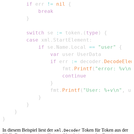
if
 err 
!=
nil
{
break
}
switch
 se 
:=
 token
.
(
type
)
{
case
 xml
.
StartElement
:
if
 se
.
Name
.
Local 
==
"user"
{
var
if
 err 
:=
 decoder
.
DecodeElem
                    fmt
.
Printf
(
"error: %v\n"
continue
}
                fmt
.
Printf
(
"User: %+v\n"
,
 us
}
}
}
}
In diesem Beispiel liest der
Token für Token aus der
xml.Decoder