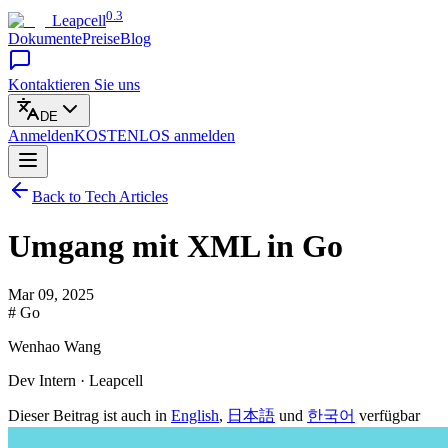
0.3
Leapcell
Dokumente
Preise
Blog
Kontaktieren Sie uns
DE
Anmelden
KOSTENLOS
anmelden
Back to Tech Articles
Umgang mit XML in Go
Mar 09, 2025
# Go
Wenhao Wang
Dev Intern · Leapcell
Dieser Beitrag ist auch in
English
,
日本語
und
한국어
verfügbar