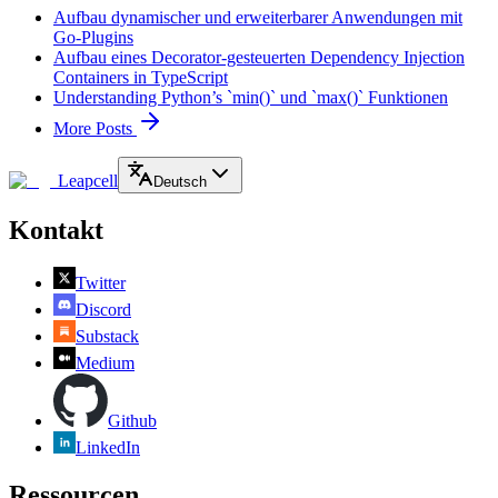
Aufbau dynamischer und erweiterbarer Anwendungen mit
Go-Plugins
Aufbau eines Decorator-gesteuerten Dependency Injection
Containers in TypeScript
Understanding Python’s `min()` und `max()` Funktionen
More Posts
Leapcell
Deutsch
Kontakt
Twitter
Discord
Substack
Medium
Github
LinkedIn
Ressourcen