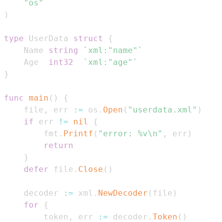
"os"
)
type
 UserData 
struct
{
    Name 
string
`xml:"name"`
    Age  
int32
`xml:"age"`
}
func
main
(
)
{
    file
,
 err 
:=
 os
.
Open
(
"userdata.xml"
)
if
 err 
!=
nil
{
        fmt
.
Printf
(
"error: %v\n"
,
 err
)
return
}
defer
 file
.
Close
(
)
    decoder 
:=
 xml
.
NewDecoder
(
file
)
for
{
        token
,
 err 
:=
 decoder
.
Token
(
)