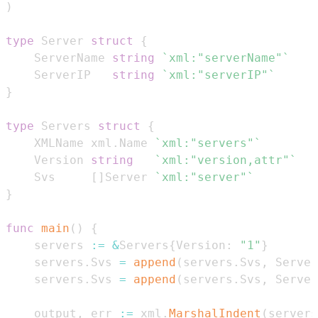
)
type
 Server 
struct
{
    ServerName 
string
`xml:"serverName"`
    ServerIP   
string
`xml:"serverIP"`
}
type
 Servers 
struct
{
    XMLName xml
.
Name 
`xml:"servers"`
    Version 
string
`xml:"version,attr"`
    Svs     
[
]
Server 
`xml:"server"`
}
func
main
(
)
{
    servers 
:=
&
Servers
{
Version
:
"1"
}
    servers
.
Svs 
=
append
(
servers
.
Svs
,
 Server
    servers
.
Svs 
=
append
(
servers
.
Svs
,
 Server
    output
,
 err 
:=
 xml
.
MarshalIndent
(
servers