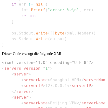
if
 err 
!=
nil
{
        fmt
.
Printf
(
"error: %v\n"
,
 err
)
return
}
    os
.
Stdout
.
Write
(
[
]
byte
(
xml
.
Header
)
)
    os
.
Stdout
.
Write
(
output
)
}
Dieser Code erzeugt die folgende XML:
<?xml version="1.0" encoding="UTF-8"?>
<
servers
version
=
"
1
"
>
<
server
>
<
serverName
>
Shanghai_VPN
</
serverName
<
serverIP
>
127.0.0.1
</
serverIP
>
</
server
>
<
server
>
<
serverName
>
Beijing_VPN
</
serverName
>