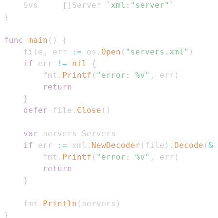
    Svs     
[
]
Server 
`xml:"server"`
}
func
main
(
)
{
    file
,
 err 
:=
 os
.
Open
(
"servers.xml"
)
if
 err 
!=
nil
{
        fmt
.
Printf
(
"error: %v"
,
 err
)
return
}
defer
 file
.
Close
(
)
var
if
 err 
:=
 xml
.
NewDecoder
(
file
)
.
Decode
(
&
s
        fmt
.
Printf
(
"error: %v"
,
 err
)
return
}
    fmt
.
Println
(
servers
)
}