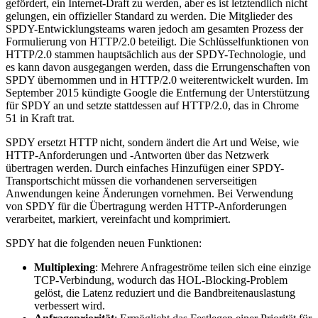
gefördert, ein Internet-Draft zu werden, aber es ist letztendlich nicht
gelungen, ein offizieller Standard zu werden. Die Mitglieder des
SPDY-Entwicklungsteams waren jedoch am gesamten Prozess der
Formulierung von HTTP/2.0 beteiligt. Die Schlüsselfunktionen von
HTTP/2.0 stammen hauptsächlich aus der SPDY-Technologie, und
es kann davon ausgegangen werden, dass die Errungenschaften von
SPDY übernommen und in HTTP/2.0 weiterentwickelt wurden. Im
September 2015 kündigte Google die Entfernung der Unterstützung
für SPDY an und setzte stattdessen auf HTTP/2.0, das in Chrome
51 in Kraft trat.
SPDY ersetzt HTTP nicht, sondern ändert die Art und Weise, wie
HTTP-Anforderungen und -Antworten über das Netzwerk
übertragen werden. Durch einfaches Hinzufügen einer SPDY-
Transportschicht müssen die vorhandenen serverseitigen
Anwendungen keine Änderungen vornehmen. Bei Verwendung
von SPDY für die Übertragung werden HTTP-Anforderungen
verarbeitet, markiert, vereinfacht und komprimiert.
SPDY hat die folgenden neuen Funktionen:
Multiplexing
: Mehrere Anfrageströme teilen sich eine einzige
TCP-Verbindung, wodurch das HOL-Blocking-Problem
gelöst, die Latenz reduziert und die Bandbreitenauslastung
verbessert wird.