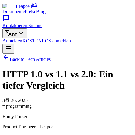
0.3
Leapcell
Dokumente
Preise
Blog
Kontaktieren Sie uns
DE
Anmelden
KOSTENLOS
anmelden
Back to Tech Articles
HTTP 1.0 vs 1.1 vs 2.0: Ein
tiefer Vergleich
3월 26, 2025
# programming
Emily Parker
Product Engineer · Leapcell