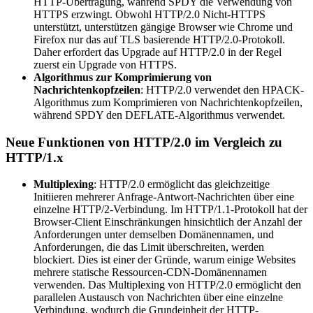
HTTP-Übertragung, während SPDY die Verwendung von
HTTPS erzwingt. Obwohl HTTP/2.0 Nicht-HTTPS
unterstützt, unterstützen gängige Browser wie Chrome und
Firefox nur das auf TLS basierende HTTP/2.0-Protokoll.
Daher erfordert das Upgrade auf HTTP/2.0 in der Regel
zuerst ein Upgrade von HTTPS.
Algorithmus zur Komprimierung von
Nachrichtenkopfzeilen
: HTTP/2.0 verwendet den HPACK-
Algorithmus zum Komprimieren von Nachrichtenkopfzeilen,
während SPDY den DEFLATE-Algorithmus verwendet.
Neue Funktionen von HTTP/2.0 im Vergleich zu
HTTP/1.x
Multiplexing
: HTTP/2.0 ermöglicht das gleichzeitige
Initiieren mehrerer Anfrage-Antwort-Nachrichten über eine
einzelne HTTP/2-Verbindung. Im HTTP/1.1-Protokoll hat der
Browser-Client Einschränkungen hinsichtlich der Anzahl der
Anforderungen unter demselben Domänennamen, und
Anforderungen, die das Limit überschreiten, werden
blockiert. Dies ist einer der Gründe, warum einige Websites
mehrere statische Ressourcen-CDN-Domänennamen
verwenden. Das Multiplexing von HTTP/2.0 ermöglicht den
parallelen Austausch von Nachrichten über eine einzelne
Verbindung, wodurch die Grundeinheit der HTTP-