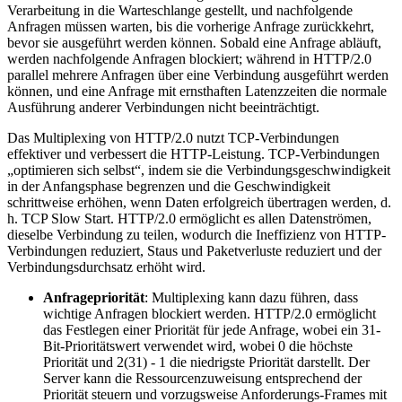
Verarbeitung in die Warteschlange gestellt, und nachfolgende
Anfragen müssen warten, bis die vorherige Anfrage zurückkehrt,
bevor sie ausgeführt werden können. Sobald eine Anfrage abläuft,
werden nachfolgende Anfragen blockiert; während in HTTP/2.0
parallel mehrere Anfragen über eine Verbindung ausgeführt werden
können, und eine Anfrage mit ernsthaften Latenzzeiten die normale
Ausführung anderer Verbindungen nicht beeinträchtigt.
Das Multiplexing von HTTP/2.0 nutzt TCP-Verbindungen
effektiver und verbessert die HTTP-Leistung. TCP-Verbindungen
„optimieren sich selbst“, indem sie die Verbindungsgeschwindigkeit
in der Anfangsphase begrenzen und die Geschwindigkeit
schrittweise erhöhen, wenn Daten erfolgreich übertragen werden, d.
h. TCP Slow Start. HTTP/2.0 ermöglicht es allen Datenströmen,
dieselbe Verbindung zu teilen, wodurch die Ineffizienz von HTTP-
Verbindungen reduziert, Staus und Paketverluste reduziert und der
Verbindungsdurchsatz erhöht wird.
Anfragepriorität
: Multiplexing kann dazu führen, dass
wichtige Anfragen blockiert werden. HTTP/2.0 ermöglicht
das Festlegen einer Priorität für jede Anfrage, wobei ein 31-
Bit-Prioritätswert verwendet wird, wobei 0 die höchste
Priorität und 2(31) - 1 die niedrigste Priorität darstellt. Der
Server kann die Ressourcenzuweisung entsprechend der
Priorität steuern und vorzugsweise Anforderungs-Frames mit