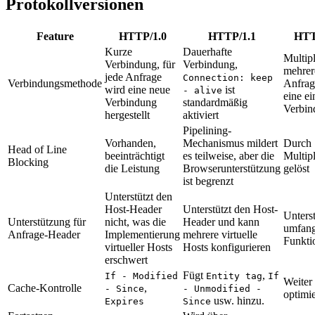
Protokollversionen
Feature
HTTP/1.0
HTTP/1.1
HTT
Kurze
Dauerhafte
Multip
Verbindung, für
Verbindung,
mehrer
jede Anfrage
Connection: keep
Verbindungsmethode
Anfrag
wird eine neue
ist
- alive
eine ei
Verbindung
standardmäßig
Verbin
hergestellt
aktiviert
Pipelining-
Vorhanden,
Mechanismus mildert
Durch
Head of Line
beeinträchtigt
es teilweise, aber die
Multip
Blocking
die Leistung
Browserunterstützung
gelöst
ist begrenzt
Unterstützt den
Host-Header
Unterstützt den Host-
Unterst
Unterstützung für
nicht, was die
Header und kann
umfang
Anfrage-Header
Implementierung
mehrere virtuelle
Funkti
virtueller Hosts
Hosts konfigurieren
erschwert
Fügt
,
If - Modified
Entity tag
If
Weiter
Cache-Kontrolle
,
- Since
- Unmodified -
optimie
usw. hinzu.
Expires
Since