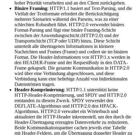
hoher Priorität verarbeiten und an den Client zurückgeben.
Binäre Framing
: HTTP/1.1 basiert auf Text-Parsing, und die
Vielfalt der Textformate erfordert die Berücksichtigung
mehrerer Szenarien während des Parsens, was zu einer
schlechten Robustheit führt. HTTP/2.0 verwendet binäres
Format-Parsing und fügt eine binäre Framing-Schicht
zwischen der Anwendungsschicht (HTTP/2.0) und der
Transportschicht (TCP oder UDP) hinzu. Diese Schicht
unterteilt alle übertragenen Informationen in kleinere
Nachrichten und Frames (Frame) und codiert sie im binären
Format. Die Header-Informationen von HTTP/1.x werden in
den HEADER-Frame und der RequestBody in den DATA-
Frame gekapselt. Die gesamte Kommunikation in HTTP/2.0
wird über eine Verbindung abgeschlossen, und diese
Verbindung kann eine beliebige Anzahl von bidirektionalen
Datenströmen tragen.
Header-Komprimierung
: HTTP/1.1 unterstützt keine
HTTP-Header-Komprimierung, und SPDY und HTTP/2.0
entstanden zu diesem Zweck. SPDY verwendet den
DEFLATE-Algorithmus und HTTP/2.0 den HPACK-
Algorithmus. HTTP/2.0 verwaltet ein Wörterbuch und
aktualisiert die HTTP-Header inkrementell, um den durch die
Header-Übertragung erzeugten Datenverkehr zu reduzieren.
Beide Kommunikationspartner cachen jeweils eine Tabelle
mit Header-Feldern, um die Übertragung doppelter Header zu