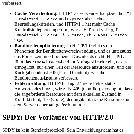
verbessert:
Cache-Verarbeitung
: HTTP/1.0 verwendet hauptsächlich
If
und
als Cache-
- Modified - Since
Expires
Beurteilungskriterien, und HTTP/1.1 hat mehr Cache-
Kontrollstrategien eingeführt, wie z. B.
,
Entity tag
If -
,
,
Unmodified - Since
If - Match
If - None - Match
usw.
Bandbreitenoptimierung
: In HTTP/1.0 gibt es ein
Phänomen der Bandbreitenverschwendung, und es unterstützt
das Fortsetzen unterbrochener Downloads nicht. HTTP/1.1
führt das
-Header-Feld im Anfrage-Header ein, das es
range
ermöglicht, nur einen Teil der Ressource anzufordern, und der
Rückgabecode ist 206 (Partial Content), was die
Bandbreitenauslastung verbessert.
Fehlermeldung
: HTTP/1.1 fügt 24 neue Fehlerstatus-
Antwortcodes hinzu, wie z. B. 409 (Conflict), der angibt, dass
die angeforderte Ressource mit dem aktuellen Zustand in
Konflikt steht; 410 (Gone), der angibt, dass die Ressource auf
dem Server dauerhaft gelöscht wurde.
SPDY: Der Vorläufer von HTTP/2.0
SPDY ist kein Standardprotokoll. Sein Entwicklungsteam hat es