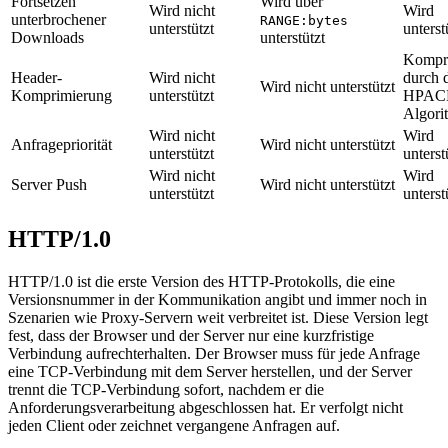
Fortsetzen
Wird über
Wird nicht
Wird
unterbrochener
RANGE:bytes
unterstützt
unterst
Downloads
unterstützt
Kompri
Header-
Wird nicht
durch 
Wird nicht unterstützt
Komprimierung
unterstützt
HPAC
Algori
Wird nicht
Wird
Anfragepriorität
Wird nicht unterstützt
unterstützt
unterst
Wird nicht
Wird
Server Push
Wird nicht unterstützt
unterstützt
unterst
HTTP/1.0
HTTP/1.0 ist die erste Version des HTTP-Protokolls, die eine
Versionsnummer in der Kommunikation angibt und immer noch in
Szenarien wie Proxy-Servern weit verbreitet ist. Diese Version legt
fest, dass der Browser und der Server nur eine kurzfristige
Verbindung aufrechterhalten. Der Browser muss für jede Anfrage
eine TCP-Verbindung mit dem Server herstellen, und der Server
trennt die TCP-Verbindung sofort, nachdem er die
Anforderungsverarbeitung abgeschlossen hat. Er verfolgt nicht
jeden Client oder zeichnet vergangene Anfragen auf.