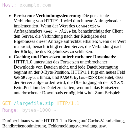
Host
:
example.com
Persistente Verbindungssteuerung
: Die persistente
Verbindung von HTTP/1.1 wird durch neue Anfrageheader
implementiert. Wenn der Wert des
-
Connection
Anfrageheaders
ist, benachrichtigt der Client
Keep - Alive
den Server, die Verbindung nach der Rückgabe des
Ergebnisses dieser Anfrage aufrechtzuerhalten; wenn der Wert
ist, benachrichtigt er den Server, die Verbindung nach
close
der Rückgabe des Ergebnisses zu schließen.
Caching und Fortsetzen unterbrochener Downloads
:
HTTP/1.0 unterstützt das Fortsetzen unterbrochener
Downloads von Dateien nicht, und jede Dateiübertragung
beginnt an der 0-Byte-Position. HTTP/1.1 fügt ein neues Feld
hinzu, und
bedeutet, dass
RANGE:bytes
RANGE:bytes=XXXX
der Server aufgefordert wird, die Übertragung ab der XXXX-
Byte-Position der Datei zu starten, wodurch das Fortsetzen
unterbrochener Downloads ermöglicht wird. Zum Beispiel:
GET
/largefile.zip
HTTP/1.1
Range
:
bytes=1000 -
Darüber hinaus wurde HTTP/1.1 in Bezug auf Cache-Verarbeitung,
Bandbreitenoptimierung, Fehlermeldungsverwaltung usw.