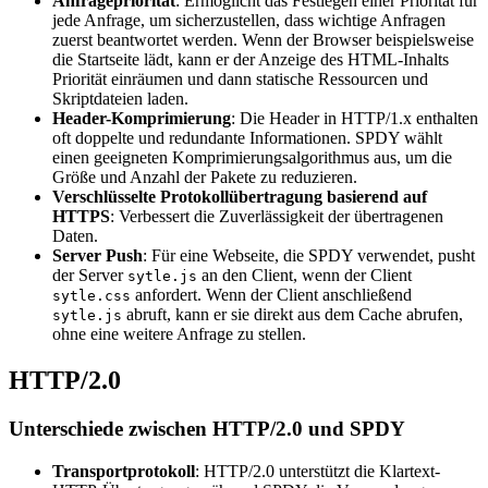
Anfragepriorität
: Ermöglicht das Festlegen einer Priorität für
jede Anfrage, um sicherzustellen, dass wichtige Anfragen
zuerst beantwortet werden. Wenn der Browser beispielsweise
die Startseite lädt, kann er der Anzeige des HTML-Inhalts
Priorität einräumen und dann statische Ressourcen und
Skriptdateien laden.
Header-Komprimierung
: Die Header in HTTP/1.x enthalten
oft doppelte und redundante Informationen. SPDY wählt
einen geeigneten Komprimierungsalgorithmus aus, um die
Größe und Anzahl der Pakete zu reduzieren.
Verschlüsselte Protokollübertragung basierend auf
HTTPS
: Verbessert die Zuverlässigkeit der übertragenen
Daten.
Server Push
: Für eine Webseite, die SPDY verwendet, pusht
der Server
an den Client, wenn der Client
sytle.js
anfordert. Wenn der Client anschließend
sytle.css
abruft, kann er sie direkt aus dem Cache abrufen,
sytle.js
ohne eine weitere Anfrage zu stellen.
HTTP/2.0
Unterschiede zwischen HTTP/2.0 und SPDY
Transportprotokoll
: HTTP/2.0 unterstützt die Klartext-