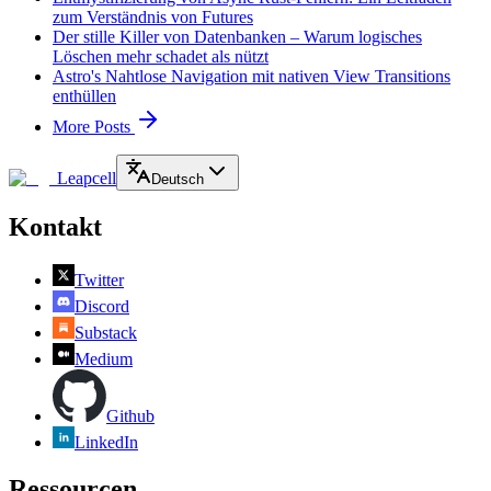
zum Verständnis von Futures
Der stille Killer von Datenbanken – Warum logisches
Löschen mehr schadet als nützt
Astro's Nahtlose Navigation mit nativen View Transitions
enthüllen
More Posts
Leapcell
Deutsch
Kontakt
Twitter
Discord
Substack
Medium
Github
LinkedIn
Ressourcen