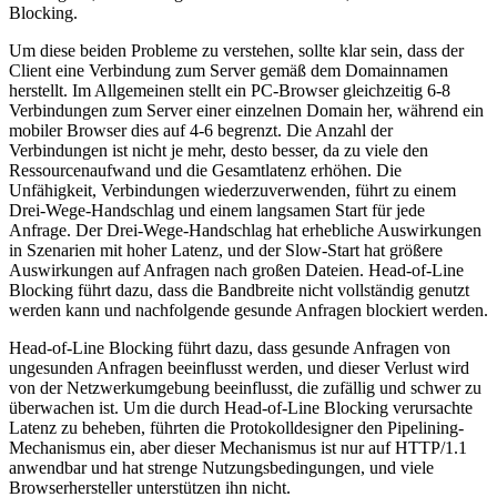
Blocking.
Um diese beiden Probleme zu verstehen, sollte klar sein, dass der
Client eine Verbindung zum Server gemäß dem Domainnamen
herstellt. Im Allgemeinen stellt ein PC-Browser gleichzeitig 6-8
Verbindungen zum Server einer einzelnen Domain her, während ein
mobiler Browser dies auf 4-6 begrenzt. Die Anzahl der
Verbindungen ist nicht je mehr, desto besser, da zu viele den
Ressourcenaufwand und die Gesamtlatenz erhöhen. Die
Unfähigkeit, Verbindungen wiederzuverwenden, führt zu einem
Drei-Wege-Handschlag und einem langsamen Start für jede
Anfrage. Der Drei-Wege-Handschlag hat erhebliche Auswirkungen
in Szenarien mit hoher Latenz, und der Slow-Start hat größere
Auswirkungen auf Anfragen nach großen Dateien. Head-of-Line
Blocking führt dazu, dass die Bandbreite nicht vollständig genutzt
werden kann und nachfolgende gesunde Anfragen blockiert werden.
Head-of-Line Blocking führt dazu, dass gesunde Anfragen von
ungesunden Anfragen beeinflusst werden, und dieser Verlust wird
von der Netzwerkumgebung beeinflusst, die zufällig und schwer zu
überwachen ist. Um die durch Head-of-Line Blocking verursachte
Latenz zu beheben, führten die Protokolldesigner den Pipelining-
Mechanismus ein, aber dieser Mechanismus ist nur auf HTTP/1.1
anwendbar und hat strenge Nutzungsbedingungen, und viele
Browserhersteller unterstützen ihn nicht.